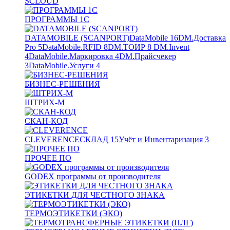
SCLOUD
ПРОГРАММЫ 1С
DATAMOBILE (SCANPORT)
DataMobile
16
DM.Доставка
Pro
5
DataMobile.RFID
8
DM.ТОИР
8
DM.Invent
4
DataMobile.Маркировка
4
DM.Прайсчекер
3
DataMobile.Услуги
4
БИЗНЕС-РЕШЕНИЯ
ШТРИХ-М
СКАН-КОД
CLEVERENCE
СКЛАД
15
Учёт и Инвентаризация
3
ПРОЧЕЕ ПО
GODEX программы от производителя
ЭТИКЕТКИ ДЛЯ ЧЕСТНОГО ЗНАКА
ТЕРМОЭТИКЕТКИ (ЭКО)