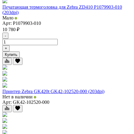
Печатающая термоголовка для Zebra ZD410 P1079903-010
(203dpi)
Мало
Арт: P1079903-010
10 780
₽
-
+
Купить
Принтер Zebra GK420t GK42-102520-000 (203dpi)
Нет в наличии
Арт: GK42-102520-000