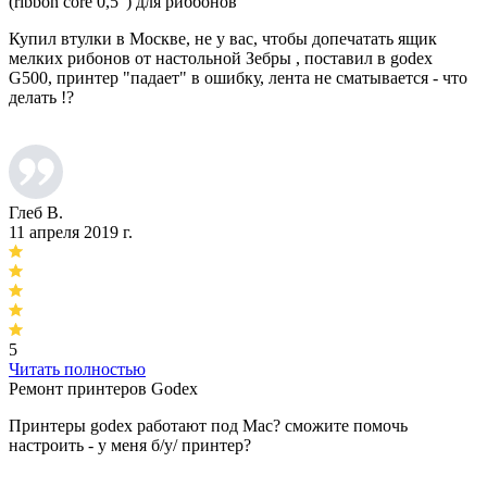
(ribbon core 0,5") для риббонов
Купил втулки в Москве, не у вас, чтобы допечатать ящик
мелких рибонов от настольной Зебры , поставил в godex
G500, принтер "падает" в ошибку, лента не сматывается - что
делать !?
Глеб В.
11 апреля 2019 г.
5
Читать полностью
Ремонт принтеров Godex
Принтеры godex работают под Mac? сможите помочь
настроить - у меня б/у/ принтер?