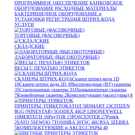
ПРОГРАММНОЕ ОБЕСПЕЧЕНИЕ
БАНКОВСКОЕ
ОБОРУДОВАНИЕ
РАСХОДНЫЕ МАТЕРИАЛЫ
БАКТЕРИЦИДНОЕ ОБОРУДОВАНИЕ и
УСТАНОВКИ
РЕГИСТРАЦИЯ ШТРИХ-КОДА
УСЛУГИ
ТОРГОВЫЕ (ФАСОВОЧНЫЕ)
СКЛАДСКИЕ
ЛАБОРАТОРНЫЕ (ВЫСОКОТОЧНЫЕ)
ВЕСЫ С ПЕЧАТЬЮ ЭТИКЕТОК
СКАНЕРЫ ШТРИХ-КОДА
Сканер штрих-кода 1D
10
Сканер штрих кода 2D
39
Беспроводные (BT) сканеры
35
Стационарные сканеры
31
Промышленные сканеры
7
Конвейерные сканеры
2
Комплектующие (аксессуары)
8
ПРИНТЕРЫ ЭТИКЕТОК
АТОЛ
5
BSMART
23
CITIZEN
8
GG (NINESTAR)
5
GODEX
44
GP
12
HONEYWELL
10
MERTECH
16
PayTOR
15
POSCENTER
27
Postek
2
SATO
5
SEWOO
7
TOSHIBA
30
TSC
46
URSA
3
ZEBRA
5
КОМПЛЕКТУЮЩИЕ и АКСЕССУАРЫ
40