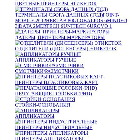
ЦВЕТНЫЕ ПРИНТЕРЫ ЭТИКЕТОК
ТЕРМИНАЛЫ СБОРА ДАННЫХ (ТСД)
POINT-
MOBILE
2
CIPHERLAB
80
GLOBALPOS
6
MINDEO
3
iDATA
2
MERTECH
9
UNITECH
6
UROVO
1
ДАТЕРЫ, ПРИНТЕРЫ-МАРКИРАТОРЫ
ОТДЕЛИТЕЛИ (ДИСПЕНСЕРЫ) ЭТИКЕТОК
АППЛИКАТОРЫ РУЧНЫЕ
СМОТЧИКИ/РАЗМОТЧИКИ
ПРИНТЕРЫ ПЛАСТИКОВЫХ КАРТ
ПЕЧАТАЮЩИЕ ГОЛОВКИ (PHD)
СТОЙКИ-ОСНОВАНИЯ
АППЛИКАТОРЫ
ПРИНТЕРЫ ИНДУСТРИАЛЬНЫЕ
ПРИНТЕРЫ АППЛИКАТОРЫ