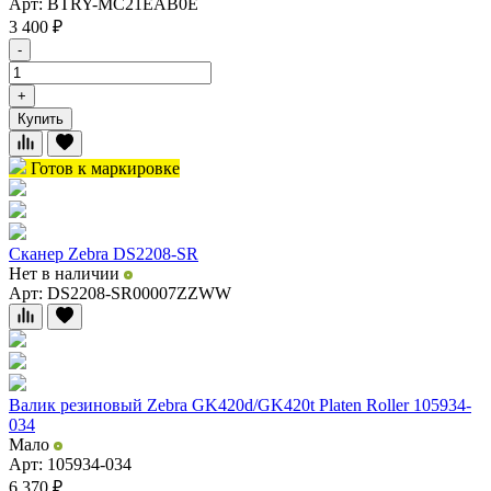
Арт: BTRY-MC21EAB0E
3 400
₽
-
+
Купить
Готов к маркировке
Сканер Zebra DS2208-SR
Нет в наличии
Арт: DS2208-SR00007ZZWW
Валик резиновый Zebra GK420d/GK420t Platen Roller 105934-
034
Мало
Арт: 105934-034
6 370
₽