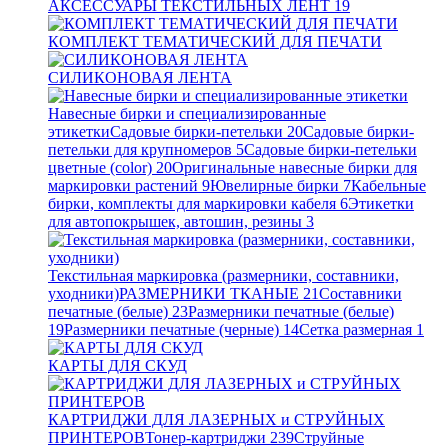
АКСЕССУАРЫ ТЕКСТИЛЬНЫХ ЛЕНТ
19
КОМПЛЕКТ ТЕМАТИЧЕСКИЙ ДЛЯ ПЕЧАТИ
СИЛИКОНОВАЯ ЛЕНТА
Навесные бирки и специализированные
этикетки
Садовые бирки-петельки
20
Садовые бирки-
петельки для крупномеров
5
Садовые бирки-петельки
цветные (color)
20
Оригинальные навесные бирки для
маркировки растений
9
Ювелирные бирки
7
Кабельные
бирки, комплекты для маркировки кабеля
6
Этикетки
для автопокрышек, автошин, резины
3
Текстильная маркировка (размерники, составники,
уходники)
РАЗМЕРНИКИ ТКАНЫЕ
21
Составники
печатные (белые)
23
Размерники печатные (белые)
19
Размерники печатные (черные)
14
Сетка размерная
1
КАРТЫ ДЛЯ СКУД
КАРТРИДЖИ ДЛЯ ЛАЗЕРНЫХ и СТРУЙНЫХ
ПРИНТЕРОВ
Тонер-картриджи
239
Струйные