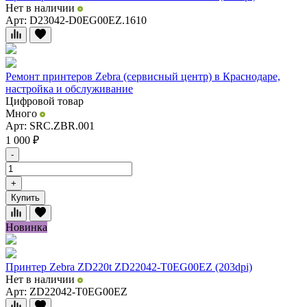
Нет в наличии
Арт: D23042-D0EG00EZ.1610
Ремонт принтеров Zebra (сервисный центр) в Краснодаре,
настройка и обслуживание
Цифровой товар
Много
Арт: SRC.ZBR.001
1 000
₽
-
+
Купить
Новинка
Принтер Zebra ZD220t ZD22042-T0EG00EZ (203dpi)
Нет в наличии
Арт: ZD22042-T0EG00EZ