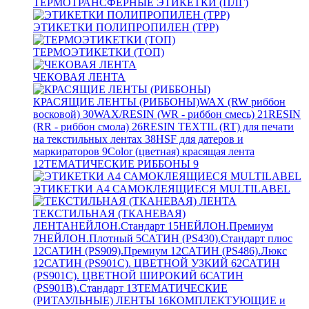
ТЕРМОТРАНСФЕРНЫЕ ЭТИКЕТКИ (ПЛГ)
ЭТИКЕТКИ ПОЛИПРОПИЛЕН (TPP)
ТЕРМОЭТИКЕТКИ (ТОП)
ЧЕКОВАЯ ЛЕНТА
КРАСЯЩИЕ ЛЕНТЫ (РИББОНЫ)
WAX (RW риббон
восковой)
30
WAX/RESIN (WR - риббон смесь)
21
RESIN
(RR - риббон смола)
26
RESIN TEXTIL (RT) для печати
на текстильных лентах
38
HSF для датеров и
маркираторов
9
Color (цветная) красящая лента
12
ТЕМАТИЧЕСКИЕ РИББОНЫ
9
ЭТИКЕТКИ А4 САМОКЛЕЯЩИЕСЯ MULTILABEL
ТЕКСТИЛЬНАЯ (ТКАНЕВАЯ)
ЛЕНТА
НЕЙЛОН.Стандарт
15
НЕЙЛОН.Премиум
7
НЕЙЛОН.Плотный
5
САТИН (PS430).Стандарт плюс
12
САТИН (PS909).Премиум
12
САТИН (PS486).Люкс
12
САТИН (PS901C). ЦВЕТНОЙ УЗКИЙ
62
САТИН
(PS901C). ЦВЕТНОЙ ШИРОКИЙ
6
САТИН
(PS901B).Стандарт
13
ТЕМАТИЧЕСКИЕ
(РИТАУЛЬНЫЕ) ЛЕНТЫ
16
КОМПЛЕКТУЮЩИЕ и