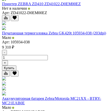
Принтер ZEBRA ZD410 ZD41022-D0EM00EZ
Нет в наличии
Арт: ZD41022-D0EM00EZ
Печатающая термоголовка Zebra GK420t 105934-038 (203dpi)
Мало
Арт: 105934-038
9 310
₽
-
+
Купить
Аккумуляторная батарея Zebra/Motorola MC21XX - BTRY-
MC21EAB0E
Мало