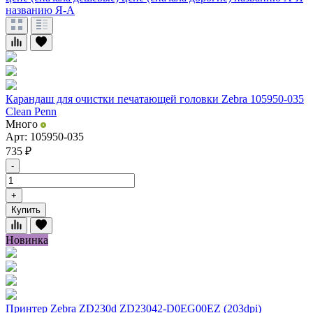
названию Я-А
Карандаш для очистки печатающей головки Zebra 105950-035
Clean Penn
Много
Арт: 105950-035
735
₽
-
+
Купить
Новинка
Принтер Zebra ZD230d ZD23042-D0EG00EZ (203dpi)