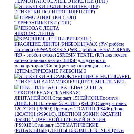
ТЕРМОТРАНСФЕРНЫЕ ЭТИКЕТКИ (ПЛГ)
ЭТИКЕТКИ ПОЛИПРОПИЛЕН (TPP)
ТЕРМОЭТИКЕТКИ (ТОП)
ЧЕКОВАЯ ЛЕНТА
КРАСЯЩИЕ ЛЕНТЫ (РИББОНЫ)
WAX (RW риббон
восковой)
30
WAX/RESIN (WR - риббон смесь)
21
RESIN
(RR - риббон смола)
26
RESIN TEXTIL (RT) для печати
на текстильных лентах
38
HSF для датеров и
маркираторов
9
Color (цветная) красящая лента
12
ТЕМАТИЧЕСКИЕ РИББОНЫ
9
ЭТИКЕТКИ А4 САМОКЛЕЯЩИЕСЯ MULTILABEL
ТЕКСТИЛЬНАЯ (ТКАНЕВАЯ)
ЛЕНТА
НЕЙЛОН.Стандарт
15
НЕЙЛОН.Премиум
7
НЕЙЛОН.Плотный
5
САТИН (PS430).Стандарт плюс
12
САТИН (PS909).Премиум
12
САТИН (PS486).Люкс
12
САТИН (PS901C). ЦВЕТНОЙ УЗКИЙ
62
САТИН
(PS901C). ЦВЕТНОЙ ШИРОКИЙ
6
САТИН
(PS901B).Стандарт
13
ТЕМАТИЧЕСКИЕ
(РИТАУЛЬНЫЕ) ЛЕНТЫ
16
КОМПЛЕКТУЮЩИЕ и