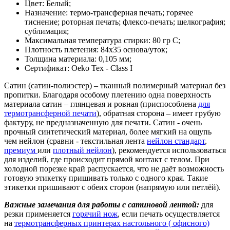
Цвет: Белый;
Назначение: термо-трансферная печать; горячее
тиснение; роторная печать; флексо-печать; шелкография;
сублимация;
Максимальная температура стирки: 80 гр С;
Плотность плетения: 84х35 основа/уток;
Толщина материала: 0,105 мм;
Сертификат: Oeko Tex - Class I
Сатин (сатин-полиэстер) – тканный полимерный материал без
пропитки. Благодаря особому плетению одна поверхность
материала сатин – глянцевая и ровная (приспособлена
для
термотрансферной печати
), обратная сторона – имеет грубую
фактуру,
не предназначенную для печати. Сатин - о
чень
прочный синтетический материал, более мягкий на ощупь
чем нейлон (сравни - текстильная лента
нейлон стандарт
,
премиум
или
плотный нейлон
), рекомендуется
использоваться
для изделий, где происходит прямой контакт с телом. При
холодной
порезке край распускается, что не даёт возможность
готовую этикетку пришивать
только с одного края. Такие
этикетки пришивают с обеих сторон (напрямую или
петлёй).
Важные замечания для работы с сатиновой лентой:
для
резки применяется
горячий нож
, если печать осуществляется
на
термотрансферных принтерах настольного ( офисного)