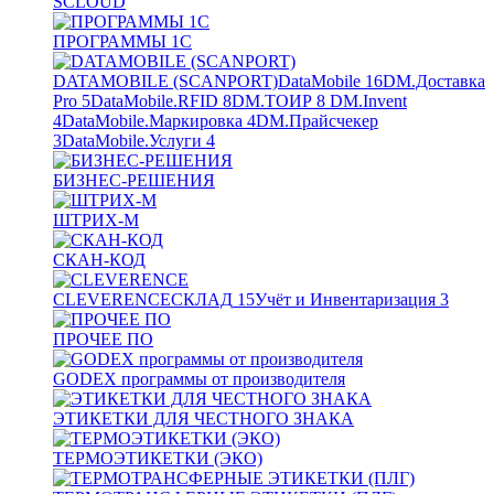
SCLOUD
ПРОГРАММЫ 1С
DATAMOBILE (SCANPORT)
DataMobile
16
DM.Доставка
Pro
5
DataMobile.RFID
8
DM.ТОИР
8
DM.Invent
4
DataMobile.Маркировка
4
DM.Прайсчекер
3
DataMobile.Услуги
4
БИЗНЕС-РЕШЕНИЯ
ШТРИХ-М
СКАН-КОД
CLEVERENCE
СКЛАД
15
Учёт и Инвентаризация
3
ПРОЧЕЕ ПО
GODEX программы от производителя
ЭТИКЕТКИ ДЛЯ ЧЕСТНОГО ЗНАКА
ТЕРМОЭТИКЕТКИ (ЭКО)