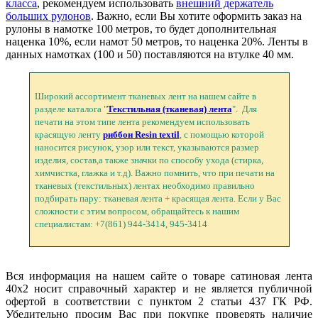
класса
, рекомендуем использовать
внешний держатель
больших рулонов
. Важно, если Вы хотите оформить заказ на
рулоны в намотке 100 метров, то будет дополнительная
наценка 10%, если намот 50 метров, то наценка 20%. Ленты в
данных намотках (100 и 50) поставляются на втулке 40 мм.
Широкий ассортимент тканевых лент на нашем сайте в
разделе каталога "
Текстильная (тканевая) лента
". Для
печати на этом типе лента рекомендуем использовать
красящую ленту
риббон Resin textil
, с помощью которой
наносится рисунок, узор или текст, указываются размер
изделия, состав,а также значки по способу ухода (стирка,
химчистка, глажка и т.д). Важно помнить, что при печати на
тканевых (текстильных) лентах необходимо правильно
подбирать пару: тканевая лента + красящая лента. Если у Вас
сложности с этим вопросом, обращайтесь к нашим
специалистам: +7(861) 944-3414, 945-3414
Вся информация на нашем сайте о товаре сатиновая лента
40х2 носит справочный характер и не является публичной
офертой в соответствии с пунктом 2 статьи 437 ГК РФ.
Убедительно просим Вас при покупке проверять наличие