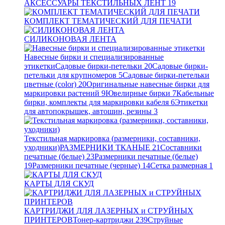
АКСЕССУАРЫ ТЕКСТИЛЬНЫХ ЛЕНТ
19
КОМПЛЕКТ ТЕМАТИЧЕСКИЙ ДЛЯ ПЕЧАТИ
СИЛИКОНОВАЯ ЛЕНТА
Навесные бирки и специализированные
этикетки
Садовые бирки-петельки
20
Садовые бирки-
петельки для крупномеров
5
Садовые бирки-петельки
цветные (color)
20
Оригинальные навесные бирки для
маркировки растений
9
Ювелирные бирки
7
Кабельные
бирки, комплекты для маркировки кабеля
6
Этикетки
для автопокрышек, автошин, резины
3
Текстильная маркировка (размерники, составники,
уходники)
РАЗМЕРНИКИ ТКАНЫЕ
21
Составники
печатные (белые)
23
Размерники печатные (белые)
19
Размерники печатные (черные)
14
Сетка размерная
1
КАРТЫ ДЛЯ СКУД
КАРТРИДЖИ ДЛЯ ЛАЗЕРНЫХ и СТРУЙНЫХ
ПРИНТЕРОВ
Тонер-картриджи
239
Струйные