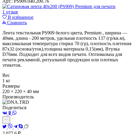
Арт.:
PS909.040.200.76
1 отзыв
В избранное
Сравнить
Лента текстильная PS909 белого цвета, Premium , ширина —
40мм, длина - 200 метров, удельная плотность 137 (гр/кв.м),
максимальная температура стирки 70 (гр), плотность плетения
87х32 (основа/уток),толщина материала 0,15(мм), Втулка
D76мм.
Подходит для всех видов печати. Оптимальна для
печати рекламной, ритуальной продукции или плотных
этикеток.
Вес
1 кг
Размеры
220 × 220 × 40 мм
Производитель
Поделиться
2 077,6
₽