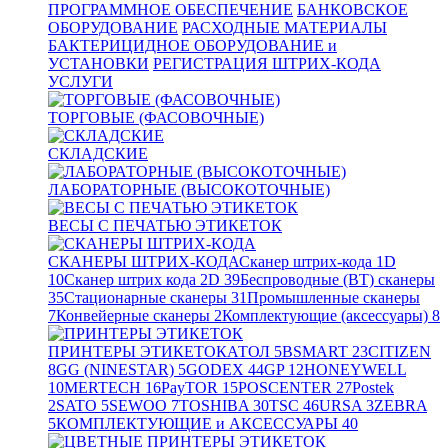
ПРОГРАММНОЕ ОБЕСПЕЧЕНИЕ
БАНКОВСКОЕ
ОБОРУДОВАНИЕ
РАСХОДНЫЕ МАТЕРИАЛЫ
БАКТЕРИЦИДНОЕ ОБОРУДОВАНИЕ и
УСТАНОВКИ
РЕГИСТРАЦИЯ ШТРИХ-КОДА
УСЛУГИ
ТОРГОВЫЕ (ФАСОВОЧНЫЕ)
СКЛАДСКИЕ
ЛАБОРАТОРНЫЕ (ВЫСОКОТОЧНЫЕ)
ВЕСЫ С ПЕЧАТЬЮ ЭТИКЕТОК
СКАНЕРЫ ШТРИХ-КОДА
Сканер штрих-кода 1D
10
Сканер штрих кода 2D
39
Беспроводные (BT) сканеры
35
Стационарные сканеры
31
Промышленные сканеры
7
Конвейерные сканеры
2
Комплектующие (аксессуары)
8
ПРИНТЕРЫ ЭТИКЕТОК
АТОЛ
5
BSMART
23
CITIZEN
8
GG (NINESTAR)
5
GODEX
44
GP
12
HONEYWELL
10
MERTECH
16
PayTOR
15
POSCENTER
27
Postek
2
SATO
5
SEWOO
7
TOSHIBA
30
TSC
46
URSA
3
ZEBRA
5
КОМПЛЕКТУЮЩИЕ и АКСЕССУАРЫ
40