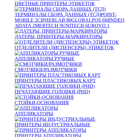
ЦВЕТНЫЕ ПРИНТЕРЫ ЭТИКЕТОК
ТЕРМИНАЛЫ СБОРА ДАННЫХ (ТСД)
POINT-
MOBILE
2
CIPHERLAB
80
GLOBALPOS
6
MINDEO
3
iDATA
2
MERTECH
9
UNITECH
6
UROVO
1
ДАТЕРЫ, ПРИНТЕРЫ-МАРКИРАТОРЫ
ОТДЕЛИТЕЛИ (ДИСПЕНСЕРЫ) ЭТИКЕТОК
АППЛИКАТОРЫ РУЧНЫЕ
СМОТЧИКИ/РАЗМОТЧИКИ
ПРИНТЕРЫ ПЛАСТИКОВЫХ КАРТ
ПЕЧАТАЮЩИЕ ГОЛОВКИ (PHD)
СТОЙКИ-ОСНОВАНИЯ
АППЛИКАТОРЫ
ПРИНТЕРЫ ИНДУСТРИАЛЬНЫЕ
ПРИНТЕРЫ АППЛИКАТОРЫ