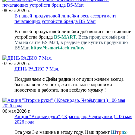
08 мая 2026 г.
В нашей продуктовой линейки весь ассортимент
печатающих устройств бренда BS-Mart
В нашей продуктовой линейки добавились печатающие
устройства бренда
BS-MART.
Весь продуктовый ряд !
Мы на сайте BS-Mart, в разделе где купить продукцию
BSMart
https://bsmart-tech.ru/buy
07 мая 2026 г.
ДЕНЬ РАДИО 7 Мая.
Поздравляем
с
Днём
радио
и от души желаем всегда
быть на волне успеха, жить только с хорошими
новостями и работать под весёлую музыку !
06 мая 2026 г.
Акция "Вторые руки" ( Краснодар, Черёмушки ) - 06 мая
2026 года
Эта уже 3-я машина в этому году. Наш проект
Ш
т
р
и
х
-