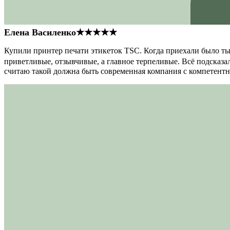
Елена Василенко
★★★★★
Купили принтер печати этикеток TSC. Когда приехали было тыс
приветливые, отзывчивые, а главное терпеливые. Всё подсказал
считаю такой должна быть современная компания с компетент