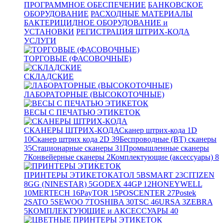
ПРОГРАММНОЕ ОБЕСПЕЧЕНИЕ
БАНКОВСКОЕ
ОБОРУДОВАНИЕ
РАСХОДНЫЕ МАТЕРИАЛЫ
БАКТЕРИЦИДНОЕ ОБОРУДОВАНИЕ и
УСТАНОВКИ
РЕГИСТРАЦИЯ ШТРИХ-КОДА
УСЛУГИ
ТОРГОВЫЕ (ФАСОВОЧНЫЕ)
СКЛАДСКИЕ
ЛАБОРАТОРНЫЕ (ВЫСОКОТОЧНЫЕ)
ВЕСЫ С ПЕЧАТЬЮ ЭТИКЕТОК
СКАНЕРЫ ШТРИХ-КОДА
Сканер штрих-кода 1D
10
Сканер штрих кода 2D
39
Беспроводные (BT) сканеры
35
Стационарные сканеры
31
Промышленные сканеры
7
Конвейерные сканеры
2
Комплектующие (аксессуары)
8
ПРИНТЕРЫ ЭТИКЕТОК
АТОЛ
5
BSMART
23
CITIZEN
8
GG (NINESTAR)
5
GODEX
44
GP
12
HONEYWELL
10
MERTECH
16
PayTOR
15
POSCENTER
27
Postek
2
SATO
5
SEWOO
7
TOSHIBA
30
TSC
46
URSA
3
ZEBRA
5
КОМПЛЕКТУЮЩИЕ и АКСЕССУАРЫ
40