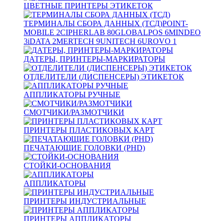
ЦВЕТНЫЕ ПРИНТЕРЫ ЭТИКЕТОК
ТЕРМИНАЛЫ СБОРА ДАННЫХ (ТСД)
POINT-
MOBILE
2
CIPHERLAB
80
GLOBALPOS
6
MINDEO
3
iDATA
2
MERTECH
9
UNITECH
6
UROVO
1
ДАТЕРЫ, ПРИНТЕРЫ-МАРКИРАТОРЫ
ОТДЕЛИТЕЛИ (ДИСПЕНСЕРЫ) ЭТИКЕТОК
АППЛИКАТОРЫ РУЧНЫЕ
СМОТЧИКИ/РАЗМОТЧИКИ
ПРИНТЕРЫ ПЛАСТИКОВЫХ КАРТ
ПЕЧАТАЮЩИЕ ГОЛОВКИ (PHD)
СТОЙКИ-ОСНОВАНИЯ
АППЛИКАТОРЫ
ПРИНТЕРЫ ИНДУСТРИАЛЬНЫЕ
ПРИНТЕРЫ АППЛИКАТОРЫ