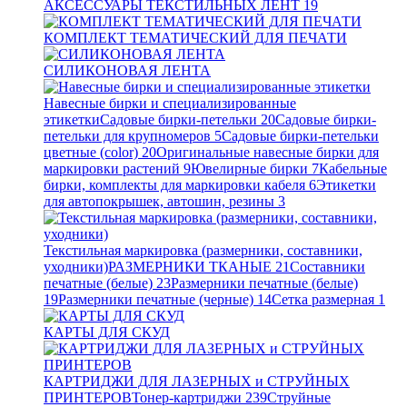
АКСЕССУАРЫ ТЕКСТИЛЬНЫХ ЛЕНТ
19
КОМПЛЕКТ ТЕМАТИЧЕСКИЙ ДЛЯ ПЕЧАТИ
СИЛИКОНОВАЯ ЛЕНТА
Навесные бирки и специализированные
этикетки
Садовые бирки-петельки
20
Садовые бирки-
петельки для крупномеров
5
Садовые бирки-петельки
цветные (color)
20
Оригинальные навесные бирки для
маркировки растений
9
Ювелирные бирки
7
Кабельные
бирки, комплекты для маркировки кабеля
6
Этикетки
для автопокрышек, автошин, резины
3
Текстильная маркировка (размерники, составники,
уходники)
РАЗМЕРНИКИ ТКАНЫЕ
21
Составники
печатные (белые)
23
Размерники печатные (белые)
19
Размерники печатные (черные)
14
Сетка размерная
1
КАРТЫ ДЛЯ СКУД
КАРТРИДЖИ ДЛЯ ЛАЗЕРНЫХ и СТРУЙНЫХ
ПРИНТЕРОВ
Тонер-картриджи
239
Струйные