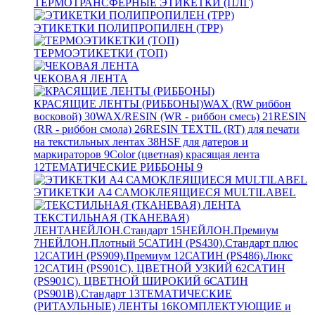
ТЕРМОТРАНСФЕРНЫЕ ЭТИКЕТКИ (ПЛГ)
ЭТИКЕТКИ ПОЛИПРОПИЛЕН (TPP)
ТЕРМОЭТИКЕТКИ (ТОП)
ЧЕКОВАЯ ЛЕНТА
КРАСЯЩИЕ ЛЕНТЫ (РИББОНЫ)
WAX (RW риббон
восковой)
30
WAX/RESIN (WR - риббон смесь)
21
RESIN
(RR - риббон смола)
26
RESIN TEXTIL (RT) для печати
на текстильных лентах
38
HSF для датеров и
маркираторов
9
Color (цветная) красящая лента
12
ТЕМАТИЧЕСКИЕ РИББОНЫ
9
ЭТИКЕТКИ А4 САМОКЛЕЯЩИЕСЯ MULTILABEL
ТЕКСТИЛЬНАЯ (ТКАНЕВАЯ)
ЛЕНТА
НЕЙЛОН.Стандарт
15
НЕЙЛОН.Премиум
7
НЕЙЛОН.Плотный
5
САТИН (PS430).Стандарт плюс
12
САТИН (PS909).Премиум
12
САТИН (PS486).Люкс
12
САТИН (PS901C). ЦВЕТНОЙ УЗКИЙ
62
САТИН
(PS901C). ЦВЕТНОЙ ШИРОКИЙ
6
САТИН
(PS901B).Стандарт
13
ТЕМАТИЧЕСКИЕ
(РИТАУЛЬНЫЕ) ЛЕНТЫ
16
КОМПЛЕКТУЮЩИЕ и