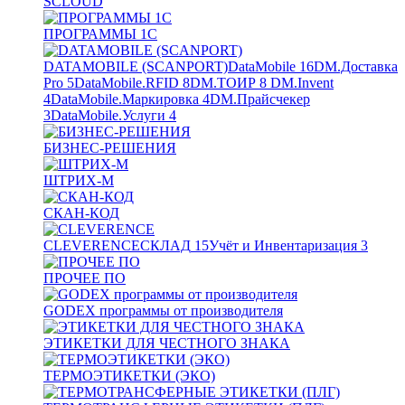
SCLOUD
ПРОГРАММЫ 1С
DATAMOBILE (SCANPORT)
DataMobile
16
DM.Доставка
Pro
5
DataMobile.RFID
8
DM.ТОИР
8
DM.Invent
4
DataMobile.Маркировка
4
DM.Прайсчекер
3
DataMobile.Услуги
4
БИЗНЕС-РЕШЕНИЯ
ШТРИХ-М
СКАН-КОД
CLEVERENCE
СКЛАД
15
Учёт и Инвентаризация
3
ПРОЧЕЕ ПО
GODEX программы от производителя
ЭТИКЕТКИ ДЛЯ ЧЕСТНОГО ЗНАКА
ТЕРМОЭТИКЕТКИ (ЭКО)