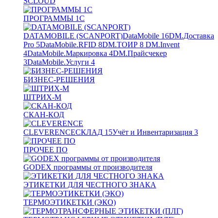
SCLOUD
ПРОГРАММЫ 1С
DATAMOBILE (SCANPORT)
DataMobile
16
DM.Доставка
Pro
5
DataMobile.RFID
8
DM.ТОИР
8
DM.Invent
4
DataMobile.Маркировка
4
DM.Прайсчекер
3
DataMobile.Услуги
4
БИЗНЕС-РЕШЕНИЯ
ШТРИХ-М
СКАН-КОД
CLEVERENCE
СКЛАД
15
Учёт и Инвентаризация
3
ПРОЧЕЕ ПО
GODEX программы от производителя
ЭТИКЕТКИ ДЛЯ ЧЕСТНОГО ЗНАКА
ТЕРМОЭТИКЕТКИ (ЭКО)