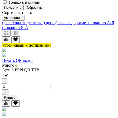
Только в наличии
Применить
Сбросить
Сортировать по:
умолчанию
цене (сначала дешевые)
цене (сначала дорогие)
названию А-Я
названию Я-А
Устойчивый к истиранию !
Печать QR-кодов
Много
Арт: S.PRN.QR.TTP
1
₽
-
+
Купить