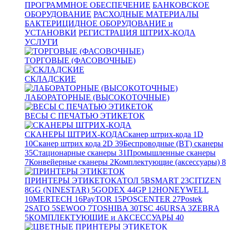
ПРОГРАММНОЕ ОБЕСПЕЧЕНИЕ
БАНКОВСКОЕ
ОБОРУДОВАНИЕ
РАСХОДНЫЕ МАТЕРИАЛЫ
БАКТЕРИЦИДНОЕ ОБОРУДОВАНИЕ и
УСТАНОВКИ
РЕГИСТРАЦИЯ ШТРИХ-КОДА
УСЛУГИ
ТОРГОВЫЕ (ФАСОВОЧНЫЕ)
СКЛАДСКИЕ
ЛАБОРАТОРНЫЕ (ВЫСОКОТОЧНЫЕ)
ВЕСЫ С ПЕЧАТЬЮ ЭТИКЕТОК
СКАНЕРЫ ШТРИХ-КОДА
Сканер штрих-кода 1D
10
Сканер штрих кода 2D
39
Беспроводные (BT) сканеры
35
Стационарные сканеры
31
Промышленные сканеры
7
Конвейерные сканеры
2
Комплектующие (аксессуары)
8
ПРИНТЕРЫ ЭТИКЕТОК
АТОЛ
5
BSMART
23
CITIZEN
8
GG (NINESTAR)
5
GODEX
44
GP
12
HONEYWELL
10
MERTECH
16
PayTOR
15
POSCENTER
27
Postek
2
SATO
5
SEWOO
7
TOSHIBA
30
TSC
46
URSA
3
ZEBRA
5
КОМПЛЕКТУЮЩИЕ и АКСЕССУАРЫ
40