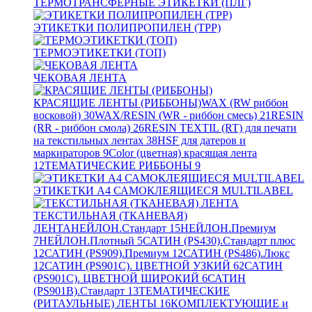
ТЕРМОТРАНСФЕРНЫЕ ЭТИКЕТКИ (ПЛГ)
ЭТИКЕТКИ ПОЛИПРОПИЛЕН (TPP)
ТЕРМОЭТИКЕТКИ (ТОП)
ЧЕКОВАЯ ЛЕНТА
КРАСЯЩИЕ ЛЕНТЫ (РИББОНЫ)
WAX (RW риббон
восковой)
30
WAX/RESIN (WR - риббон смесь)
21
RESIN
(RR - риббон смола)
26
RESIN TEXTIL (RT) для печати
на текстильных лентах
38
HSF для датеров и
маркираторов
9
Color (цветная) красящая лента
12
ТЕМАТИЧЕСКИЕ РИББОНЫ
9
ЭТИКЕТКИ А4 САМОКЛЕЯЩИЕСЯ MULTILABEL
ТЕКСТИЛЬНАЯ (ТКАНЕВАЯ)
ЛЕНТА
НЕЙЛОН.Стандарт
15
НЕЙЛОН.Премиум
7
НЕЙЛОН.Плотный
5
САТИН (PS430).Стандарт плюс
12
САТИН (PS909).Премиум
12
САТИН (PS486).Люкс
12
САТИН (PS901C). ЦВЕТНОЙ УЗКИЙ
62
САТИН
(PS901C). ЦВЕТНОЙ ШИРОКИЙ
6
САТИН
(PS901B).Стандарт
13
ТЕМАТИЧЕСКИЕ
(РИТАУЛЬНЫЕ) ЛЕНТЫ
16
КОМПЛЕКТУЮЩИЕ и