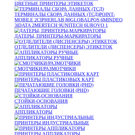
ЦВЕТНЫЕ ПРИНТЕРЫ ЭТИКЕТОК
ТЕРМИНАЛЫ СБОРА ДАННЫХ (ТСД)
POINT-
MOBILE
2
CIPHERLAB
80
GLOBALPOS
6
MINDEO
3
iDATA
2
MERTECH
9
UNITECH
6
UROVO
1
ДАТЕРЫ, ПРИНТЕРЫ-МАРКИРАТОРЫ
ОТДЕЛИТЕЛИ (ДИСПЕНСЕРЫ) ЭТИКЕТОК
АППЛИКАТОРЫ РУЧНЫЕ
СМОТЧИКИ/РАЗМОТЧИКИ
ПРИНТЕРЫ ПЛАСТИКОВЫХ КАРТ
ПЕЧАТАЮЩИЕ ГОЛОВКИ (PHD)
СТОЙКИ-ОСНОВАНИЯ
АППЛИКАТОРЫ
ПРИНТЕРЫ ИНДУСТРИАЛЬНЫЕ
ПРИНТЕРЫ АППЛИКАТОРЫ