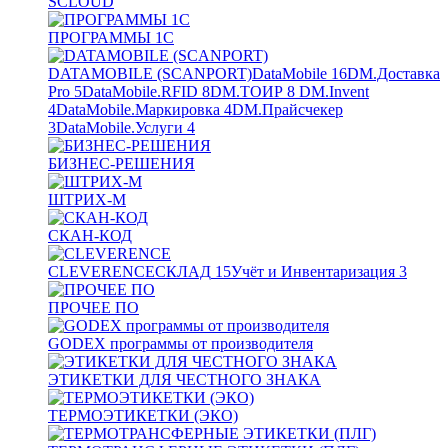
SCLOUD
ПРОГРАММЫ 1С
DATAMOBILE (SCANPORT)
DataMobile
16
DM.Доставка
Pro
5
DataMobile.RFID
8
DM.ТОИР
8
DM.Invent
4
DataMobile.Маркировка
4
DM.Прайсчекер
3
DataMobile.Услуги
4
БИЗНЕС-РЕШЕНИЯ
ШТРИХ-М
СКАН-КОД
CLEVERENCE
СКЛАД
15
Учёт и Инвентаризация
3
ПРОЧЕЕ ПО
GODEX программы от производителя
ЭТИКЕТКИ ДЛЯ ЧЕСТНОГО ЗНАКА
ТЕРМОЭТИКЕТКИ (ЭКО)