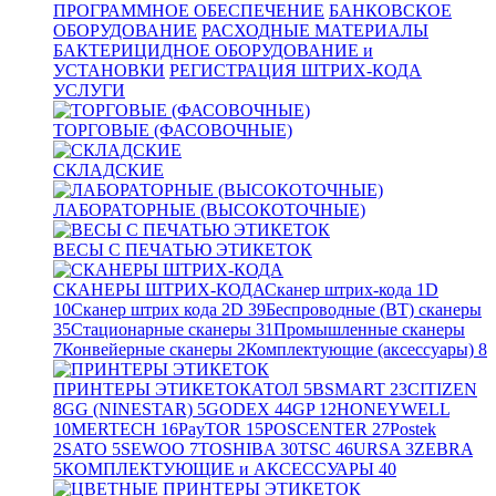
ПРОГРАММНОЕ ОБЕСПЕЧЕНИЕ
БАНКОВСКОЕ
ОБОРУДОВАНИЕ
РАСХОДНЫЕ МАТЕРИАЛЫ
БАКТЕРИЦИДНОЕ ОБОРУДОВАНИЕ и
УСТАНОВКИ
РЕГИСТРАЦИЯ ШТРИХ-КОДА
УСЛУГИ
ТОРГОВЫЕ (ФАСОВОЧНЫЕ)
СКЛАДСКИЕ
ЛАБОРАТОРНЫЕ (ВЫСОКОТОЧНЫЕ)
ВЕСЫ С ПЕЧАТЬЮ ЭТИКЕТОК
СКАНЕРЫ ШТРИХ-КОДА
Сканер штрих-кода 1D
10
Сканер штрих кода 2D
39
Беспроводные (BT) сканеры
35
Стационарные сканеры
31
Промышленные сканеры
7
Конвейерные сканеры
2
Комплектующие (аксессуары)
8
ПРИНТЕРЫ ЭТИКЕТОК
АТОЛ
5
BSMART
23
CITIZEN
8
GG (NINESTAR)
5
GODEX
44
GP
12
HONEYWELL
10
MERTECH
16
PayTOR
15
POSCENTER
27
Postek
2
SATO
5
SEWOO
7
TOSHIBA
30
TSC
46
URSA
3
ZEBRA
5
КОМПЛЕКТУЮЩИЕ и АКСЕССУАРЫ
40