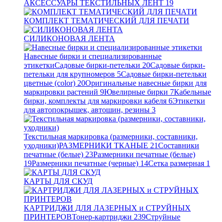
АКСЕССУАРЫ ТЕКСТИЛЬНЫХ ЛЕНТ
19
КОМПЛЕКТ ТЕМАТИЧЕСКИЙ ДЛЯ ПЕЧАТИ
СИЛИКОНОВАЯ ЛЕНТА
Навесные бирки и специализированные
этикетки
Садовые бирки-петельки
20
Садовые бирки-
петельки для крупномеров
5
Садовые бирки-петельки
цветные (color)
20
Оригинальные навесные бирки для
маркировки растений
9
Ювелирные бирки
7
Кабельные
бирки, комплекты для маркировки кабеля
6
Этикетки
для автопокрышек, автошин, резины
3
Текстильная маркировка (размерники, составники,
уходники)
РАЗМЕРНИКИ ТКАНЫЕ
21
Составники
печатные (белые)
23
Размерники печатные (белые)
19
Размерники печатные (черные)
14
Сетка размерная
1
КАРТЫ ДЛЯ СКУД
КАРТРИДЖИ ДЛЯ ЛАЗЕРНЫХ и СТРУЙНЫХ
ПРИНТЕРОВ
Тонер-картриджи
239
Струйные