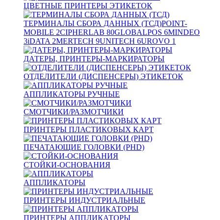
ЦВЕТНЫЕ ПРИНТЕРЫ ЭТИКЕТОК
ТЕРМИНАЛЫ СБОРА ДАННЫХ (ТСД)
POINT-
MOBILE
2
CIPHERLAB
80
GLOBALPOS
6
MINDEO
3
iDATA
2
MERTECH
9
UNITECH
6
UROVO
1
ДАТЕРЫ, ПРИНТЕРЫ-МАРКИРАТОРЫ
ОТДЕЛИТЕЛИ (ДИСПЕНСЕРЫ) ЭТИКЕТОК
АППЛИКАТОРЫ РУЧНЫЕ
СМОТЧИКИ/РАЗМОТЧИКИ
ПРИНТЕРЫ ПЛАСТИКОВЫХ КАРТ
ПЕЧАТАЮЩИЕ ГОЛОВКИ (PHD)
СТОЙКИ-ОСНОВАНИЯ
АППЛИКАТОРЫ
ПРИНТЕРЫ ИНДУСТРИАЛЬНЫЕ
ПРИНТЕРЫ АППЛИКАТОРЫ