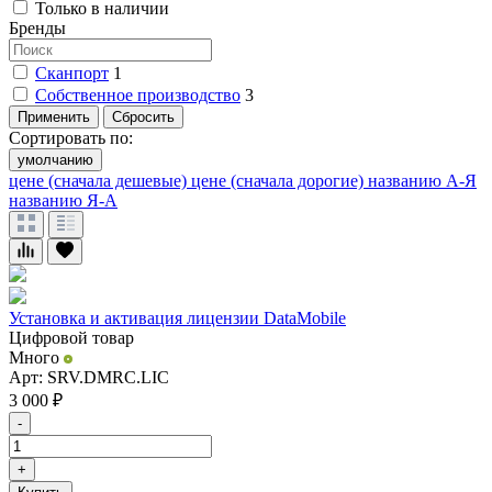
Только в наличии
Бренды
Сканпорт
1
Собственное производство
3
Применить
Сбросить
Сортировать по:
умолчанию
цене (сначала дешевые)
цене (сначала дорогие)
названию А-Я
названию Я-А
Установка и активация лицензии DataMobile
Цифровой товар
Много
Арт: SRV.DMRC.LIC
3 000
₽
-
+