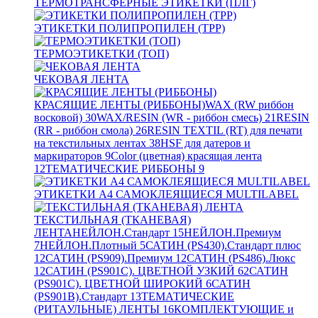
ТЕРМОТРАНСФЕРНЫЕ ЭТИКЕТКИ (ПЛГ)
ЭТИКЕТКИ ПОЛИПРОПИЛЕН (TPP)
ТЕРМОЭТИКЕТКИ (ТОП)
ЧЕКОВАЯ ЛЕНТА
КРАСЯЩИЕ ЛЕНТЫ (РИББОНЫ)
WAX (RW риббон
восковой)
30
WAX/RESIN (WR - риббон смесь)
21
RESIN
(RR - риббон смола)
26
RESIN TEXTIL (RT) для печати
на текстильных лентах
38
HSF для датеров и
маркираторов
9
Color (цветная) красящая лента
12
ТЕМАТИЧЕСКИЕ РИББОНЫ
9
ЭТИКЕТКИ А4 САМОКЛЕЯЩИЕСЯ MULTILABEL
ТЕКСТИЛЬНАЯ (ТКАНЕВАЯ)
ЛЕНТА
НЕЙЛОН.Стандарт
15
НЕЙЛОН.Премиум
7
НЕЙЛОН.Плотный
5
САТИН (PS430).Стандарт плюс
12
САТИН (PS909).Премиум
12
САТИН (PS486).Люкс
12
САТИН (PS901C). ЦВЕТНОЙ УЗКИЙ
62
САТИН
(PS901C). ЦВЕТНОЙ ШИРОКИЙ
6
САТИН
(PS901B).Стандарт
13
ТЕМАТИЧЕСКИЕ
(РИТАУЛЬНЫЕ) ЛЕНТЫ
16
КОМПЛЕКТУЮЩИЕ и