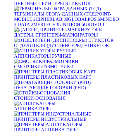
ЦВЕТНЫЕ ПРИНТЕРЫ ЭТИКЕТОК
ТЕРМИНАЛЫ СБОРА ДАННЫХ (ТСД)
POINT-
MOBILE
2
CIPHERLAB
80
GLOBALPOS
6
MINDEO
3
iDATA
2
MERTECH
9
UNITECH
6
UROVO
1
ДАТЕРЫ, ПРИНТЕРЫ-МАРКИРАТОРЫ
ОТДЕЛИТЕЛИ (ДИСПЕНСЕРЫ) ЭТИКЕТОК
АППЛИКАТОРЫ РУЧНЫЕ
СМОТЧИКИ/РАЗМОТЧИКИ
ПРИНТЕРЫ ПЛАСТИКОВЫХ КАРТ
ПЕЧАТАЮЩИЕ ГОЛОВКИ (PHD)
СТОЙКИ-ОСНОВАНИЯ
АППЛИКАТОРЫ
ПРИНТЕРЫ ИНДУСТРИАЛЬНЫЕ
ПРИНТЕРЫ АППЛИКАТОРЫ