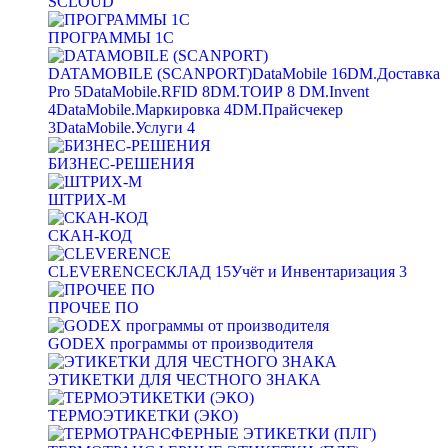
SCLOUD
ПРОГРАММЫ 1С
DATAMOBILE (SCANPORT)
DataMobile
16
DM.Доставка
Pro
5
DataMobile.RFID
8
DM.ТОИР
8
DM.Invent
4
DataMobile.Маркировка
4
DM.Прайсчекер
3
DataMobile.Услуги
4
БИЗНЕС-РЕШЕНИЯ
ШТРИХ-М
СКАН-КОД
CLEVERENCE
СКЛАД
15
Учёт и Инвентаризация
3
ПРОЧЕЕ ПО
GODEX программы от производителя
ЭТИКЕТКИ ДЛЯ ЧЕСТНОГО ЗНАКА
ТЕРМОЭТИКЕТКИ (ЭКО)