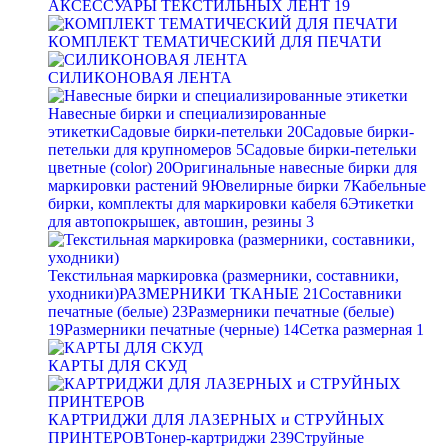
АКСЕССУАРЫ ТЕКСТИЛЬНЫХ ЛЕНТ
19
КОМПЛЕКТ ТЕМАТИЧЕСКИЙ ДЛЯ ПЕЧАТИ
СИЛИКОНОВАЯ ЛЕНТА
Навесные бирки и специализированные
этикетки
Садовые бирки-петельки
20
Садовые бирки-
петельки для крупномеров
5
Садовые бирки-петельки
цветные (color)
20
Оригинальные навесные бирки для
маркировки растений
9
Ювелирные бирки
7
Кабельные
бирки, комплекты для маркировки кабеля
6
Этикетки
для автопокрышек, автошин, резины
3
Текстильная маркировка (размерники, составники,
уходники)
РАЗМЕРНИКИ ТКАНЫЕ
21
Составники
печатные (белые)
23
Размерники печатные (белые)
19
Размерники печатные (черные)
14
Сетка размерная
1
КАРТЫ ДЛЯ СКУД
КАРТРИДЖИ ДЛЯ ЛАЗЕРНЫХ и СТРУЙНЫХ
ПРИНТЕРОВ
Тонер-картриджи
239
Струйные