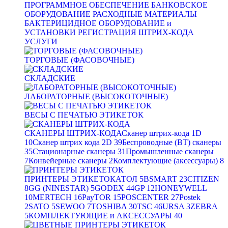
ПРОГРАММНОЕ ОБЕСПЕЧЕНИЕ
БАНКОВСКОЕ
ОБОРУДОВАНИЕ
РАСХОДНЫЕ МАТЕРИАЛЫ
БАКТЕРИЦИДНОЕ ОБОРУДОВАНИЕ и
УСТАНОВКИ
РЕГИСТРАЦИЯ ШТРИХ-КОДА
УСЛУГИ
ТОРГОВЫЕ (ФАСОВОЧНЫЕ)
СКЛАДСКИЕ
ЛАБОРАТОРНЫЕ (ВЫСОКОТОЧНЫЕ)
ВЕСЫ С ПЕЧАТЬЮ ЭТИКЕТОК
СКАНЕРЫ ШТРИХ-КОДА
Сканер штрих-кода 1D
10
Сканер штрих кода 2D
39
Беспроводные (BT) сканеры
35
Стационарные сканеры
31
Промышленные сканеры
7
Конвейерные сканеры
2
Комплектующие (аксессуары)
8
ПРИНТЕРЫ ЭТИКЕТОК
АТОЛ
5
BSMART
23
CITIZEN
8
GG (NINESTAR)
5
GODEX
44
GP
12
HONEYWELL
10
MERTECH
16
PayTOR
15
POSCENTER
27
Postek
2
SATO
5
SEWOO
7
TOSHIBA
30
TSC
46
URSA
3
ZEBRA
5
КОМПЛЕКТУЮЩИЕ и АКСЕССУАРЫ
40