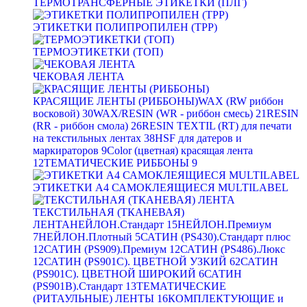
ТЕРМОТРАНСФЕРНЫЕ ЭТИКЕТКИ (ПЛГ)
ЭТИКЕТКИ ПОЛИПРОПИЛЕН (TPP)
ТЕРМОЭТИКЕТКИ (ТОП)
ЧЕКОВАЯ ЛЕНТА
КРАСЯЩИЕ ЛЕНТЫ (РИББОНЫ)
WAX (RW риббон
восковой)
30
WAX/RESIN (WR - риббон смесь)
21
RESIN
(RR - риббон смола)
26
RESIN TEXTIL (RT) для печати
на текстильных лентах
38
HSF для датеров и
маркираторов
9
Color (цветная) красящая лента
12
ТЕМАТИЧЕСКИЕ РИББОНЫ
9
ЭТИКЕТКИ А4 САМОКЛЕЯЩИЕСЯ MULTILABEL
ТЕКСТИЛЬНАЯ (ТКАНЕВАЯ)
ЛЕНТА
НЕЙЛОН.Стандарт
15
НЕЙЛОН.Премиум
7
НЕЙЛОН.Плотный
5
САТИН (PS430).Стандарт плюс
12
САТИН (PS909).Премиум
12
САТИН (PS486).Люкс
12
САТИН (PS901C). ЦВЕТНОЙ УЗКИЙ
62
САТИН
(PS901C). ЦВЕТНОЙ ШИРОКИЙ
6
САТИН
(PS901B).Стандарт
13
ТЕМАТИЧЕСКИЕ
(РИТАУЛЬНЫЕ) ЛЕНТЫ
16
КОМПЛЕКТУЮЩИЕ и