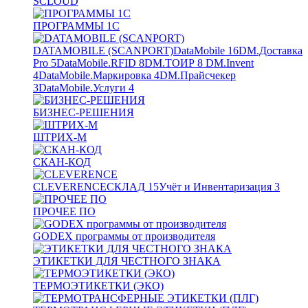
SCLOUD
ПРОГРАММЫ 1С
DATAMOBILE (SCANPORT)
DataMobile
16
DM.Доставка
Pro
5
DataMobile.RFID
8
DM.ТОИР
8
DM.Invent
4
DataMobile.Маркировка
4
DM.Прайсчекер
3
DataMobile.Услуги
4
БИЗНЕС-РЕШЕНИЯ
ШТРИХ-М
СКАН-КОД
CLEVERENCE
СКЛАД
15
Учёт и Инвентаризация
3
ПРОЧЕЕ ПО
GODEX программы от производителя
ЭТИКЕТКИ ДЛЯ ЧЕСТНОГО ЗНАКА
ТЕРМОЭТИКЕТКИ (ЭКО)