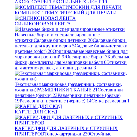
АКСЕССУАРЫ ТЕКСТИЛЬНЫХ ЛЕНТ
19
КОМПЛЕКТ ТЕМАТИЧЕСКИЙ ДЛЯ ПЕЧАТИ
СИЛИКОНОВАЯ ЛЕНТА
Навесные бирки и специализированные
этикетки
Садовые бирки-петельки
20
Садовые бирки-
петельки для крупномеров
5
Садовые бирки-петельки
цветные (color)
20
Оригинальные навесные бирки для
маркировки растений
9
Ювелирные бирки
7
Кабельные
бирки, комплекты для маркировки кабеля
6
Этикетки
для автопокрышек, автошин, резины
3
Текстильная маркировка (размерники, составники,
уходники)
РАЗМЕРНИКИ ТКАНЫЕ
21
Составники
печатные (белые)
23
Размерники печатные (белые)
19
Размерники печатные (черные)
14
Сетка размерная
1
КАРТЫ ДЛЯ СКУД
КАРТРИДЖИ ДЛЯ ЛАЗЕРНЫХ и СТРУЙНЫХ
ПРИНТЕРОВ
Тонер-картриджи
239
Струйные