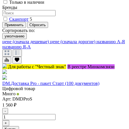
Только в наличии
Бренды
Сканпорт
5
Применить
Сбросить
Сортировать по:
умолчанию
цене (сначала дешевые)
цене (сначала дорогие)
названию А-Я
названию Я-А
Для работы с "Честный знак"
В реестре Минкомсвязи
DM.Доставка Pro - пакет Старт (100 документов)
Цифровой товар
Много
Арт: DMDProS
1 560
₽
-
+