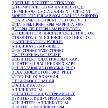
ЦВЕТНЫЕ ПРИНТЕРЫ ЭТИКЕТОК
ТЕРМИНАЛЫ СБОРА ДАННЫХ (ТСД)
POINT-
MOBILE
2
CIPHERLAB
80
GLOBALPOS
6
MINDEO
3
iDATA
2
MERTECH
9
UNITECH
6
UROVO
1
ДАТЕРЫ, ПРИНТЕРЫ-МАРКИРАТОРЫ
ОТДЕЛИТЕЛИ (ДИСПЕНСЕРЫ) ЭТИКЕТОК
АППЛИКАТОРЫ РУЧНЫЕ
СМОТЧИКИ/РАЗМОТЧИКИ
ПРИНТЕРЫ ПЛАСТИКОВЫХ КАРТ
ПЕЧАТАЮЩИЕ ГОЛОВКИ (PHD)
СТОЙКИ-ОСНОВАНИЯ
АППЛИКАТОРЫ
ПРИНТЕРЫ ИНДУСТРИАЛЬНЫЕ
ПРИНТЕРЫ АППЛИКАТОРЫ