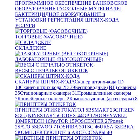
ПРОГРАММНОЕ ОБЕСПЕЧЕНИЕ
БАНКОВСКОЕ
ОБОРУДОВАНИЕ
РАСХОДНЫЕ МАТЕРИАЛЫ
БАКТЕРИЦИДНОЕ ОБОРУДОВАНИЕ и
УСТАНОВКИ
РЕГИСТРАЦИЯ ШТРИХ-КОДА
УСЛУГИ
ТОРГОВЫЕ (ФАСОВОЧНЫЕ)
СКЛАДСКИЕ
ЛАБОРАТОРНЫЕ (ВЫСОКОТОЧНЫЕ)
ВЕСЫ С ПЕЧАТЬЮ ЭТИКЕТОК
СКАНЕРЫ ШТРИХ-КОДА
Сканер штрих-кода 1D
10
Сканер штрих кода 2D
39
Беспроводные (BT) сканеры
35
Стационарные сканеры
31
Промышленные сканеры
7
Конвейерные сканеры
2
Комплектующие (аксессуары)
8
ПРИНТЕРЫ ЭТИКЕТОК
АТОЛ
5
BSMART
23
CITIZEN
8
GG (NINESTAR)
5
GODEX
44
GP
12
HONEYWELL
10
MERTECH
16
PayTOR
15
POSCENTER
27
Postek
2
SATO
5
SEWOO
7
TOSHIBA
30
TSC
46
URSA
3
ZEBRA
5
КОМПЛЕКТУЮЩИЕ и АКСЕССУАРЫ
40