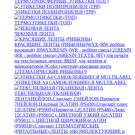
ТЕРМОТРАНСФЕРНЫЕ ЭТИКЕТКИ (ПЛГ)
ЭТИКЕТКИ ПОЛИПРОПИЛЕН (TPP)
ТЕРМОЭТИКЕТКИ (ТОП)
ЧЕКОВАЯ ЛЕНТА
КРАСЯЩИЕ ЛЕНТЫ (РИББОНЫ)
WAX (RW риббон
восковой)
30
WAX/RESIN (WR - риббон смесь)
21
RESIN
(RR - риббон смола)
26
RESIN TEXTIL (RT) для печати
на текстильных лентах
38
HSF для датеров и
маркираторов
9
Color (цветная) красящая лента
12
ТЕМАТИЧЕСКИЕ РИББОНЫ
9
ЭТИКЕТКИ А4 САМОКЛЕЯЩИЕСЯ MULTILABEL
ТЕКСТИЛЬНАЯ (ТКАНЕВАЯ)
ЛЕНТА
НЕЙЛОН.Стандарт
15
НЕЙЛОН.Премиум
7
НЕЙЛОН.Плотный
5
САТИН (PS430).Стандарт плюс
12
САТИН (PS909).Премиум
12
САТИН (PS486).Люкс
12
САТИН (PS901C). ЦВЕТНОЙ УЗКИЙ
62
САТИН
(PS901C). ЦВЕТНОЙ ШИРОКИЙ
6
САТИН
(PS901B).Стандарт
13
ТЕМАТИЧЕСКИЕ
(РИТАУЛЬНЫЕ) ЛЕНТЫ
16
КОМПЛЕКТУЮЩИЕ и