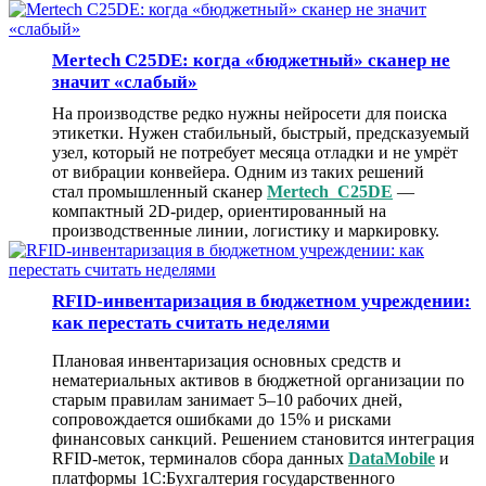
Mertech C25DE: когда «бюджетный» сканер не
значит «слабый»
На производстве редко нужны нейросети для поиска
этикетки. Нужен стабильный, быстрый, предсказуемый
узел, который не потребует месяца отладки и не умрёт
от вибрации конвейера.
Одним из таких решений
стал
промышленный сканер
Mertech C25DE
—
компактный 2D-ридер, ориентированный на
производственные линии, логистику и маркировку.
RFID-инвентаризация в бюджетном учреждении:
как перестать считать неделями
Плановая инвентаризация основных средств и
нематериальных активов в бюджетной организации по
старым правилам занимает 5–10 рабочих дней,
сопровождается ошибками до 15% и рисками
финансовых санкций. Решением становится интеграция
RFID-меток, терминалов сбора данных
DataMobile
и
платформы 1С:Бухгалтерия государственного