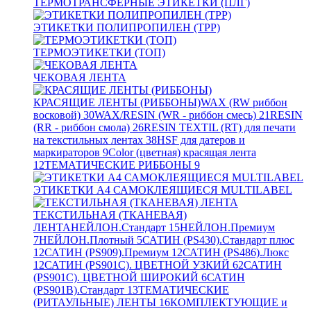
ТЕРМОТРАНСФЕРНЫЕ ЭТИКЕТКИ (ПЛГ)
ЭТИКЕТКИ ПОЛИПРОПИЛЕН (TPP)
ТЕРМОЭТИКЕТКИ (ТОП)
ЧЕКОВАЯ ЛЕНТА
КРАСЯЩИЕ ЛЕНТЫ (РИББОНЫ)
WAX (RW риббон
восковой)
30
WAX/RESIN (WR - риббон смесь)
21
RESIN
(RR - риббон смола)
26
RESIN TEXTIL (RT) для печати
на текстильных лентах
38
HSF для датеров и
маркираторов
9
Color (цветная) красящая лента
12
ТЕМАТИЧЕСКИЕ РИББОНЫ
9
ЭТИКЕТКИ А4 САМОКЛЕЯЩИЕСЯ MULTILABEL
ТЕКСТИЛЬНАЯ (ТКАНЕВАЯ)
ЛЕНТА
НЕЙЛОН.Стандарт
15
НЕЙЛОН.Премиум
7
НЕЙЛОН.Плотный
5
САТИН (PS430).Стандарт плюс
12
САТИН (PS909).Премиум
12
САТИН (PS486).Люкс
12
САТИН (PS901C). ЦВЕТНОЙ УЗКИЙ
62
САТИН
(PS901C). ЦВЕТНОЙ ШИРОКИЙ
6
САТИН
(PS901B).Стандарт
13
ТЕМАТИЧЕСКИЕ
(РИТАУЛЬНЫЕ) ЛЕНТЫ
16
КОМПЛЕКТУЮЩИЕ и