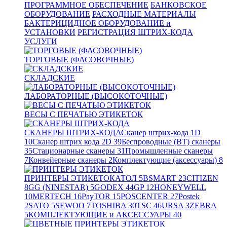
ПРОГРАММНОЕ ОБЕСПЕЧЕНИЕ
БАНКОВСКОЕ
ОБОРУДОВАНИЕ
РАСХОДНЫЕ МАТЕРИАЛЫ
БАКТЕРИЦИДНОЕ ОБОРУДОВАНИЕ и
УСТАНОВКИ
РЕГИСТРАЦИЯ ШТРИХ-КОДА
УСЛУГИ
ТОРГОВЫЕ (ФАСОВОЧНЫЕ)
СКЛАДСКИЕ
ЛАБОРАТОРНЫЕ (ВЫСОКОТОЧНЫЕ)
ВЕСЫ С ПЕЧАТЬЮ ЭТИКЕТОК
СКАНЕРЫ ШТРИХ-КОДА
Сканер штрих-кода 1D
10
Сканер штрих кода 2D
39
Беспроводные (BT) сканеры
35
Стационарные сканеры
31
Промышленные сканеры
7
Конвейерные сканеры
2
Комплектующие (аксессуары)
8
ПРИНТЕРЫ ЭТИКЕТОК
АТОЛ
5
BSMART
23
CITIZEN
8
GG (NINESTAR)
5
GODEX
44
GP
12
HONEYWELL
10
MERTECH
16
PayTOR
15
POSCENTER
27
Postek
2
SATO
5
SEWOO
7
TOSHIBA
30
TSC
46
URSA
3
ZEBRA
5
КОМПЛЕКТУЮЩИЕ и АКСЕССУАРЫ
40