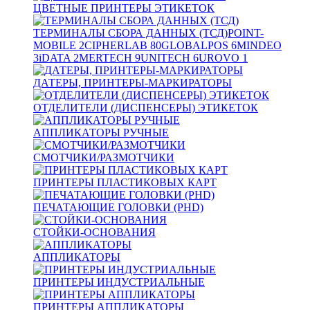
ЦВЕТНЫЕ ПРИНТЕРЫ ЭТИКЕТОК
ТЕРМИНАЛЫ СБОРА ДАННЫХ (ТСД)
POINT-
MOBILE
2
CIPHERLAB
80
GLOBALPOS
6
MINDEO
3
iDATA
2
MERTECH
9
UNITECH
6
UROVO
1
ДАТЕРЫ, ПРИНТЕРЫ-МАРКИРАТОРЫ
ОТДЕЛИТЕЛИ (ДИСПЕНСЕРЫ) ЭТИКЕТОК
АППЛИКАТОРЫ РУЧНЫЕ
СМОТЧИКИ/РАЗМОТЧИКИ
ПРИНТЕРЫ ПЛАСТИКОВЫХ КАРТ
ПЕЧАТАЮЩИЕ ГОЛОВКИ (PHD)
СТОЙКИ-ОСНОВАНИЯ
АППЛИКАТОРЫ
ПРИНТЕРЫ ИНДУСТРИАЛЬНЫЕ
ПРИНТЕРЫ АППЛИКАТОРЫ