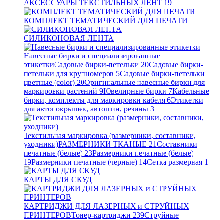
АКСЕССУАРЫ ТЕКСТИЛЬНЫХ ЛЕНТ
19
КОМПЛЕКТ ТЕМАТИЧЕСКИЙ ДЛЯ ПЕЧАТИ
СИЛИКОНОВАЯ ЛЕНТА
Навесные бирки и специализированные
этикетки
Садовые бирки-петельки
20
Садовые бирки-
петельки для крупномеров
5
Садовые бирки-петельки
цветные (color)
20
Оригинальные навесные бирки для
маркировки растений
9
Ювелирные бирки
7
Кабельные
бирки, комплекты для маркировки кабеля
6
Этикетки
для автопокрышек, автошин, резины
3
Текстильная маркировка (размерники, составники,
уходники)
РАЗМЕРНИКИ ТКАНЫЕ
21
Составники
печатные (белые)
23
Размерники печатные (белые)
19
Размерники печатные (черные)
14
Сетка размерная
1
КАРТЫ ДЛЯ СКУД
КАРТРИДЖИ ДЛЯ ЛАЗЕРНЫХ и СТРУЙНЫХ
ПРИНТЕРОВ
Тонер-картриджи
239
Струйные