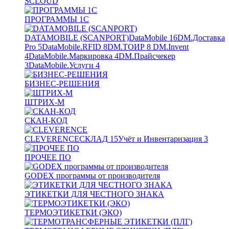
SCLOUD
ПРОГРАММЫ 1С
DATAMOBILE (SCANPORT)
DataMobile
16
DM.Доставка
Pro
5
DataMobile.RFID
8
DM.ТОИР
8
DM.Invent
4
DataMobile.Маркировка
4
DM.Прайсчекер
3
DataMobile.Услуги
4
БИЗНЕС-РЕШЕНИЯ
ШТРИХ-М
СКАН-КОД
CLEVERENCE
СКЛАД
15
Учёт и Инвентаризация
3
ПРОЧЕЕ ПО
GODEX программы от производителя
ЭТИКЕТКИ ДЛЯ ЧЕСТНОГО ЗНАКА
ТЕРМОЭТИКЕТКИ (ЭКО)