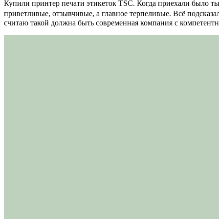
Купили принтер печати этикеток TSC. Когда приехали было тыс
приветливые, отзывчивые, а главное терпеливые. Всё подсказал
считаю такой должна быть современная компания с компетент