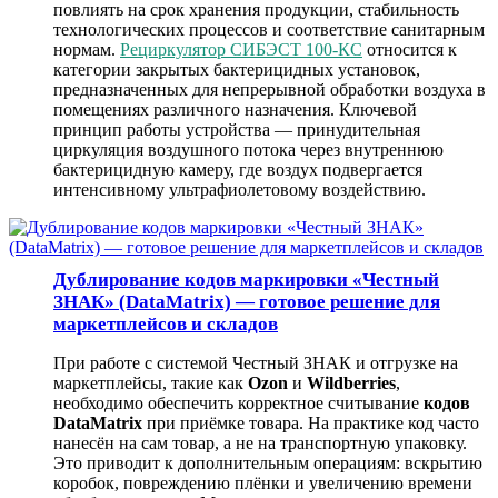
повлиять на срок хранения продукции, стабильность
технологических процессов и соответствие санитарным
нормам.
Рециркулятор СИБЭСТ 100-КС
относится к
категории закрытых бактерицидных установок,
предназначенных для непрерывной обработки воздуха в
помещениях различного назначения. Ключевой
принцип работы устройства — принудительная
циркуляция воздушного потока через внутреннюю
бактерицидную камеру, где воздух подвергается
интенсивному ультрафиолетовому воздействию.
Дублирование кодов маркировки «Честный
ЗНАК» (DataMatrix) — готовое решение для
маркетплейсов и складов
При работе с системой
Честный ЗНАК
и отгрузке на
маркетплейсы, такие как
Ozon
и
Wildberries
,
необходимо обеспечить корректное считывание
кодов
DataMatrix
при приёмке товара. На практике код часто
нанесён на сам товар, а не на транспортную упаковку.
Это приводит к дополнительным операциям: вскрытию
коробок, повреждению плёнки и увеличению времени