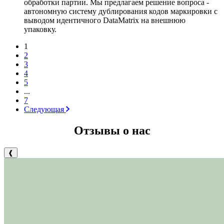
обработки партии. Мы предлагаем решение вопроса -
автономную систему дублирования кодов маркировки с
выводом идентичного DataMatrix на внешнюю
упаковку.
1
2
3
4
5
...
7
Следующая
Отзывы о нас
❰