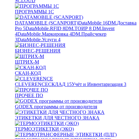
SCLOUD
ПРОГРАММЫ 1С
DATAMOBILE (SCANPORT)
DataMobile
16
DM.Доставка
Pro
5
DataMobile.RFID
8
DM.ТОИР
8
DM.Invent
4
DataMobile.Маркировка
4
DM.Прайсчекер
3
DataMobile.Услуги
4
БИЗНЕС-РЕШЕНИЯ
ШТРИХ-М
СКАН-КОД
CLEVERENCE
СКЛАД
15
Учёт и Инвентаризация
3
ПРОЧЕЕ ПО
GODEX программы от производителя
ЭТИКЕТКИ ДЛЯ ЧЕСТНОГО ЗНАКА
ТЕРМОЭТИКЕТКИ (ЭКО)