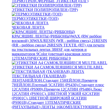
ТЕРМОТРАНСФЕРНЫЕ ЭТИКЕТКИ (ПЛГ)
ЭТИКЕТКИ ПОЛИПРОПИЛЕН (TPP)
ТЕРМОЭТИКЕТКИ (ТОП)
ЧЕКОВАЯ ЛЕНТА
КРАСЯЩИЕ ЛЕНТЫ (РИББОНЫ)
WAX (RW риббон
восковой)
30
WAX/RESIN (WR - риббон смесь)
21
RESIN
(RR - риббон смола)
26
RESIN TEXTIL (RT) для печати
на текстильных лентах
38
HSF для датеров и
маркираторов
9
Color (цветная) красящая лента
12
ТЕМАТИЧЕСКИЕ РИББОНЫ
9
ЭТИКЕТКИ А4 САМОКЛЕЯЩИЕСЯ MULTILABEL
ТЕКСТИЛЬНАЯ (ТКАНЕВАЯ)
ЛЕНТА
НЕЙЛОН.Стандарт
15
НЕЙЛОН.Премиум
7
НЕЙЛОН.Плотный
5
САТИН (PS430).Стандарт плюс
12
САТИН (PS909).Премиум
12
САТИН (PS486).Люкс
12
САТИН (PS901C). ЦВЕТНОЙ УЗКИЙ
62
САТИН
(PS901C). ЦВЕТНОЙ ШИРОКИЙ
6
САТИН
(PS901B).Стандарт
13
ТЕМАТИЧЕСКИЕ
(РИТАУЛЬНЫЕ) ЛЕНТЫ
16
КОМПЛЕКТУЮЩИЕ и