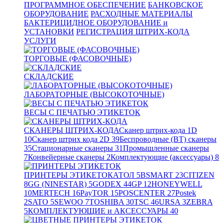
ПРОГРАММНОЕ ОБЕСПЕЧЕНИЕ
БАНКОВСКОЕ
ОБОРУДОВАНИЕ
РАСХОДНЫЕ МАТЕРИАЛЫ
БАКТЕРИЦИДНОЕ ОБОРУДОВАНИЕ и
УСТАНОВКИ
РЕГИСТРАЦИЯ ШТРИХ-КОДА
УСЛУГИ
ТОРГОВЫЕ (ФАСОВОЧНЫЕ)
СКЛАДСКИЕ
ЛАБОРАТОРНЫЕ (ВЫСОКОТОЧНЫЕ)
ВЕСЫ С ПЕЧАТЬЮ ЭТИКЕТОК
СКАНЕРЫ ШТРИХ-КОДА
Сканер штрих-кода 1D
10
Сканер штрих кода 2D
39
Беспроводные (BT) сканеры
35
Стационарные сканеры
31
Промышленные сканеры
7
Конвейерные сканеры
2
Комплектующие (аксессуары)
8
ПРИНТЕРЫ ЭТИКЕТОК
АТОЛ
5
BSMART
23
CITIZEN
8
GG (NINESTAR)
5
GODEX
44
GP
12
HONEYWELL
10
MERTECH
16
PayTOR
15
POSCENTER
27
Postek
2
SATO
5
SEWOO
7
TOSHIBA
30
TSC
46
URSA
3
ZEBRA
5
КОМПЛЕКТУЮЩИЕ и АКСЕССУАРЫ
40