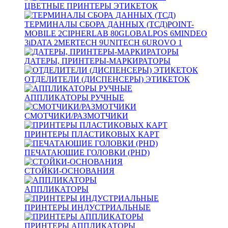
ЦВЕТНЫЕ ПРИНТЕРЫ ЭТИКЕТОК
ТЕРМИНАЛЫ СБОРА ДАННЫХ (ТСД)
POINT-
MOBILE
2
CIPHERLAB
80
GLOBALPOS
6
MINDEO
3
iDATA
2
MERTECH
9
UNITECH
6
UROVO
1
ДАТЕРЫ, ПРИНТЕРЫ-МАРКИРАТОРЫ
ОТДЕЛИТЕЛИ (ДИСПЕНСЕРЫ) ЭТИКЕТОК
АППЛИКАТОРЫ РУЧНЫЕ
СМОТЧИКИ/РАЗМОТЧИКИ
ПРИНТЕРЫ ПЛАСТИКОВЫХ КАРТ
ПЕЧАТАЮЩИЕ ГОЛОВКИ (PHD)
СТОЙКИ-ОСНОВАНИЯ
АППЛИКАТОРЫ
ПРИНТЕРЫ ИНДУСТРИАЛЬНЫЕ
ПРИНТЕРЫ АППЛИКАТОРЫ