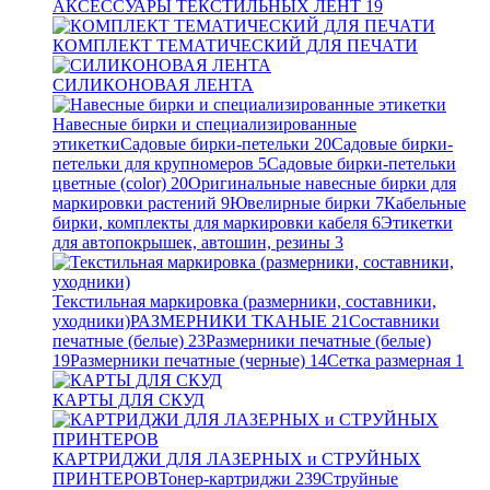
АКСЕССУАРЫ ТЕКСТИЛЬНЫХ ЛЕНТ
19
КОМПЛЕКТ ТЕМАТИЧЕСКИЙ ДЛЯ ПЕЧАТИ
СИЛИКОНОВАЯ ЛЕНТА
Навесные бирки и специализированные
этикетки
Садовые бирки-петельки
20
Садовые бирки-
петельки для крупномеров
5
Садовые бирки-петельки
цветные (color)
20
Оригинальные навесные бирки для
маркировки растений
9
Ювелирные бирки
7
Кабельные
бирки, комплекты для маркировки кабеля
6
Этикетки
для автопокрышек, автошин, резины
3
Текстильная маркировка (размерники, составники,
уходники)
РАЗМЕРНИКИ ТКАНЫЕ
21
Составники
печатные (белые)
23
Размерники печатные (белые)
19
Размерники печатные (черные)
14
Сетка размерная
1
КАРТЫ ДЛЯ СКУД
КАРТРИДЖИ ДЛЯ ЛАЗЕРНЫХ и СТРУЙНЫХ
ПРИНТЕРОВ
Тонер-картриджи
239
Струйные