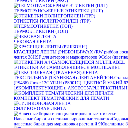
ТЕРМОЭТИКЕТКИ (ЭКО)
ТЕРМОТРАНСФЕРНЫЕ ЭТИКЕТКИ (ПЛГ)
ЭТИКЕТКИ ПОЛИПРОПИЛЕН (TPP)
ТЕРМОЭТИКЕТКИ (ТОП)
ЧЕКОВАЯ ЛЕНТА
КРАСЯЩИЕ ЛЕНТЫ (РИББОНЫ)
WAX (RW риббон воск
лентах
38
HSF для датеров и маркираторов
9
Color (цветна
ЭТИКЕТКИ А4 САМОКЛЕЯЩИЕСЯ MULTILABEL
ТЕКСТИЛЬНАЯ (ТКАНЕВАЯ) ЛЕНТА
НЕЙЛОН.Станда
(PS486).Люкс
12
САТИН (PS901C). ЦВЕТНОЙ УЗКИЙ
6
16
КОМПЛЕКТУЮЩИЕ и АКСЕССУАРЫ ТЕКСТИЛЬН
КОМПЛЕКТ ТЕМАТИЧЕСКИЙ ДЛЯ ПЕЧАТИ
СИЛИКОНОВАЯ ЛЕНТА
Навесные бирки и специализированные этикетки
Садовые
навесные бирки для маркировки растений
9
Ювелирные б