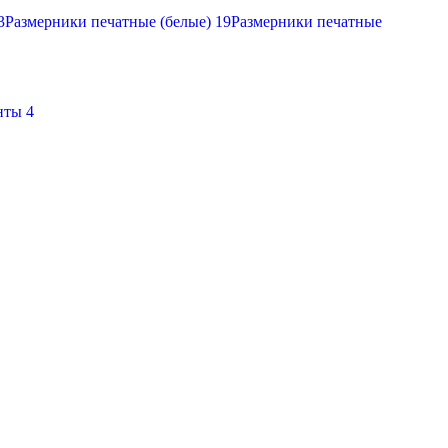
3
Размерники печатные (белые)
19
Размерники печатные
нты
4