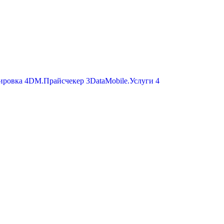
ировка
4
DM.Прайсчекер
3
DataMobile.Услуги
4