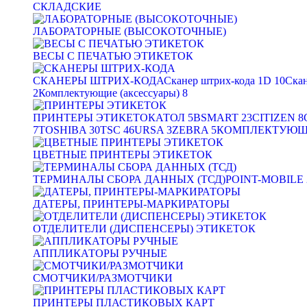
СКЛАДСКИЕ
ЛАБОРАТОРНЫЕ (ВЫСОКОТОЧНЫЕ)
ВЕСЫ С ПЕЧАТЬЮ ЭТИКЕТОК
СКАНЕРЫ ШТРИХ-КОДА
Сканер штрих-кода 1D
10
Скан
2
Комплектующие (аксессуары)
8
ПРИНТЕРЫ ЭТИКЕТОК
АТОЛ
5
BSMART
23
CITIZEN
8
7
TOSHIBA
30
TSC
46
URSA
3
ZEBRA
5
КОМПЛЕКТУЮЩИ
ЦВЕТНЫЕ ПРИНТЕРЫ ЭТИКЕТОК
ТЕРМИНАЛЫ СБОРА ДАННЫХ (ТСД)
POINT-MOBILE
ДАТЕРЫ, ПРИНТЕРЫ-МАРКИРАТОРЫ
ОТДЕЛИТЕЛИ (ДИСПЕНСЕРЫ) ЭТИКЕТОК
АППЛИКАТОРЫ РУЧНЫЕ
СМОТЧИКИ/РАЗМОТЧИКИ
ПРИНТЕРЫ ПЛАСТИКОВЫХ КАРТ