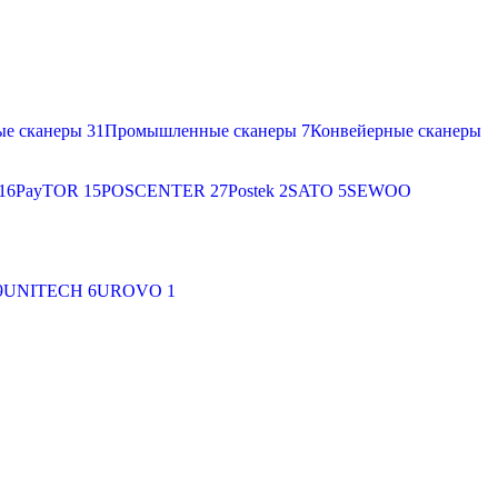
ые сканеры
31
Промышленные сканеры
7
Конвейерные сканеры
16
PayTOR
15
POSCENTER
27
Postek
2
SATO
5
SEWOO
9
UNITECH
6
UROVO
1