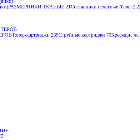
ики)
РАЗМЕРНИКИ ТКАНЫЕ
21
Составники печатные (белые)
2
ЕРОВ
Тонер-картриджи
239
Струйные картриджи
70
Красящие ле
ИЕ