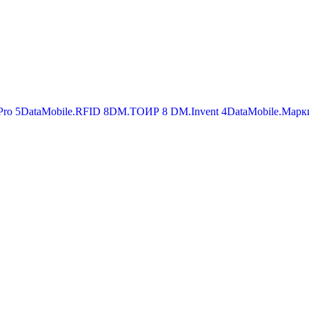
Pro
5
DataMobile.RFID
8
DM.ТОИР
8
DM.Invent
4
DataMobile.Марк