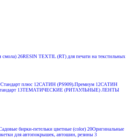
 смола)
26
RESIN TEXTIL (RT) для печати на текстильных
Стандарт плюс
12
САТИН (PS909).Премиум
12
САТИН
тандарт
13
ТЕМАТИЧЕСКИЕ (РИТАУЛЬНЫЕ) ЛЕНТЫ
Садовые бирки-петельки цветные (color)
20
Оригинальные
кетки для автопокрышек, автошин, резины
3