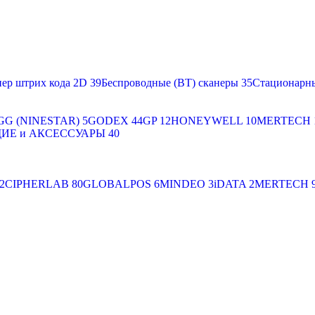
ер штрих кода 2D
39
Беспроводные (BT) сканеры
35
Стационарн
GG (NINESTAR)
5
GODEX
44
GP
12
HONEYWELL
10
MERTECH
Е и АКСЕССУАРЫ
40
2
CIPHERLAB
80
GLOBALPOS
6
MINDEO
3
iDATA
2
MERTECH