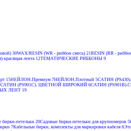
овой)
30
WAX/RESIN (WR - риббон смесь)
21
RESIN (RR - риббон
я) красящая лента
12
ТЕМАТИЧЕСКИЕ РИББОНЫ
9
рт
15
НЕЙЛОН.Премиум
7
НЕЙЛОН.Плотный
5
САТИН (PS430).
2
САТИН (PS901C). ЦВЕТНОЙ ШИРОКИЙ
6
САТИН (PS901B).С
ЫХ ЛЕНТ
19
 бирки-петельки
20
Садовые бирки-петельки для крупномеров
5
ирки
7
Кабельные бирки, комплекты для маркировки кабеля
6
Эти