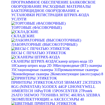
ПРОГРАММНОЕ ОБЕСПЕЧЕНИЕ
БАНКОВСКОЕ
ОБОРУДОВАНИЕ
РАСХОДНЫЕ МАТЕРИАЛЫ
БАКТЕРИЦИДНОЕ ОБОРУДОВАНИЕ и
УСТАНОВКИ
РЕГИСТРАЦИЯ ШТРИХ-КОДА
УСЛУГИ
ТОРГОВЫЕ (ФАСОВОЧНЫЕ)
СКЛАДСКИЕ
ЛАБОРАТОРНЫЕ (ВЫСОКОТОЧНЫЕ)
ВЕСЫ С ПЕЧАТЬЮ ЭТИКЕТОК
СКАНЕРЫ ШТРИХ-КОДА
Сканер штрих-кода 1D
10
Сканер штрих кода 2D
39
Беспроводные (BT) сканеры
35
Стационарные сканеры
31
Промышленные сканеры
7
Конвейерные сканеры
2
Комплектующие (аксессуары)
8
ПРИНТЕРЫ ЭТИКЕТОК
АТОЛ
5
BSMART
23
CITIZEN
8
GG (NINESTAR)
5
GODEX
44
GP
12
HONEYWELL
10
MERTECH
16
PayTOR
15
POSCENTER
27
Postek
2
SATO
5
SEWOO
7
TOSHIBA
30
TSC
46
URSA
3
ZEBRA
5
КОМПЛЕКТУЮЩИЕ и АКСЕССУАРЫ
40