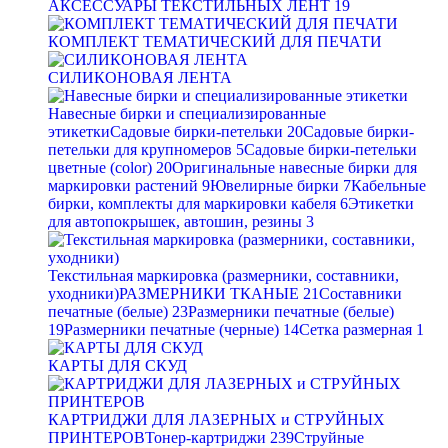
АКСЕССУАРЫ ТЕКСТИЛЬНЫХ ЛЕНТ
19
КОМПЛЕКТ ТЕМАТИЧЕСКИЙ ДЛЯ ПЕЧАТИ
СИЛИКОНОВАЯ ЛЕНТА
Навесные бирки и специализированные
этикетки
Садовые бирки-петельки
20
Садовые бирки-
петельки для крупномеров
5
Садовые бирки-петельки
цветные (color)
20
Оригинальные навесные бирки для
маркировки растений
9
Ювелирные бирки
7
Кабельные
бирки, комплекты для маркировки кабеля
6
Этикетки
для автопокрышек, автошин, резины
3
Текстильная маркировка (размерники, составники,
уходники)
РАЗМЕРНИКИ ТКАНЫЕ
21
Составники
печатные (белые)
23
Размерники печатные (белые)
19
Размерники печатные (черные)
14
Сетка размерная
1
КАРТЫ ДЛЯ СКУД
КАРТРИДЖИ ДЛЯ ЛАЗЕРНЫХ и СТРУЙНЫХ
ПРИНТЕРОВ
Тонер-картриджи
239
Струйные