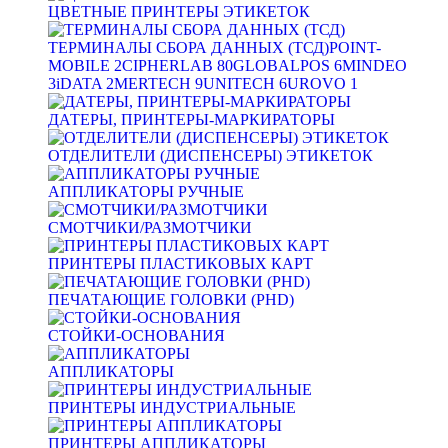
ЦВЕТНЫЕ ПРИНТЕРЫ ЭТИКЕТОК
ТЕРМИНАЛЫ СБОРА ДАННЫХ (ТСД)
POINT-
MOBILE
2
CIPHERLAB
80
GLOBALPOS
6
MINDEO
3
iDATA
2
MERTECH
9
UNITECH
6
UROVO
1
ДАТЕРЫ, ПРИНТЕРЫ-МАРКИРАТОРЫ
ОТДЕЛИТЕЛИ (ДИСПЕНСЕРЫ) ЭТИКЕТОК
АППЛИКАТОРЫ РУЧНЫЕ
СМОТЧИКИ/РАЗМОТЧИКИ
ПРИНТЕРЫ ПЛАСТИКОВЫХ КАРТ
ПЕЧАТАЮЩИЕ ГОЛОВКИ (PHD)
СТОЙКИ-ОСНОВАНИЯ
АППЛИКАТОРЫ
ПРИНТЕРЫ ИНДУСТРИАЛЬНЫЕ
ПРИНТЕРЫ АППЛИКАТОРЫ