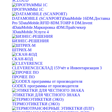
SCLOUD
ПРОГРАММЫ 1С
DATAMOBILE (SCANPORT)
DataMobile
16
DM.Доставка
Pro
5
DataMobile.RFID
8
DM.ТОИР
8
DM.Invent
4
DataMobile.Маркировка
4
DM.Прайсчекер
3
DataMobile.Услуги
4
БИЗНЕС-РЕШЕНИЯ
ШТРИХ-М
СКАН-КОД
CLEVERENCE
СКЛАД
15
Учёт и Инвентаризация
3
ПРОЧЕЕ ПО
GODEX программы от производителя
ЭТИКЕТКИ ДЛЯ ЧЕСТНОГО ЗНАКА
ТЕРМОЭТИКЕТКИ (ЭКО)