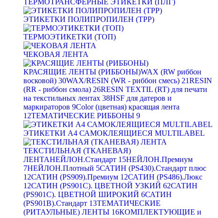
ТЕРМОТРАНСФЕРНЫЕ ЭТИКЕТКИ (ПЛГ)
ЭТИКЕТКИ ПОЛИПРОПИЛЕН (TPP)
ТЕРМОЭТИКЕТКИ (ТОП)
ЧЕКОВАЯ ЛЕНТА
КРАСЯЩИЕ ЛЕНТЫ (РИББОНЫ)
WAX (RW риббон
восковой)
30
WAX/RESIN (WR - риббон смесь)
21
RESIN
(RR - риббон смола)
26
RESIN TEXTIL (RT) для печати
на текстильных лентах
38
HSF для датеров и
маркираторов
9
Color (цветная) красящая лента
12
ТЕМАТИЧЕСКИЕ РИББОНЫ
9
ЭТИКЕТКИ А4 САМОКЛЕЯЩИЕСЯ MULTILABEL
ТЕКСТИЛЬНАЯ (ТКАНЕВАЯ)
ЛЕНТА
НЕЙЛОН.Стандарт
15
НЕЙЛОН.Премиум
7
НЕЙЛОН.Плотный
5
САТИН (PS430).Стандарт плюс
12
САТИН (PS909).Премиум
12
САТИН (PS486).Люкс
12
САТИН (PS901C). ЦВЕТНОЙ УЗКИЙ
62
САТИН
(PS901C). ЦВЕТНОЙ ШИРОКИЙ
6
САТИН
(PS901B).Стандарт
13
ТЕМАТИЧЕСКИЕ
(РИТАУЛЬНЫЕ) ЛЕНТЫ
16
КОМПЛЕКТУЮЩИЕ и