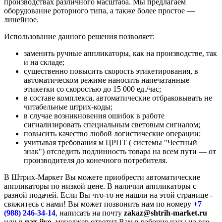
производствах различного масштаба. Мы предлагаем
оборудование роторного типа, а также более простое —
линейное.
Использование данного решения позволяет:
заменить ручные аппликаторы, как на производстве, так
и на складе;
существенно повысить скорость этикетирования, в
автоматическом режиме наносить напечатанные
этикетки со скоростью до 15 000 ед./час;
в составе комплекса, автоматические отбраковывать не
читабельные штрих-коды;
в случае возникновения ошибок в работе
сигнализировать специальным световым сигналом;
повысить качество любой логистические операции;
учитывая требования
м ЦРПТ ( системы "Честный
знак")
отследить подлинность товара на всем пути — от
производителя до конечного потребителя.
В Штрих-Маркет Вы можете приобрести автоматические
аппликаторы по низкой цене. В наличии аппликаторы с
разной подачей. Если Вы что-то не нашли на этой странице -
свяжитесь с нами! Вы может позвонить нам по номеру
+7
(988) 246-34-14
, написать на почту
zakaz@shtrih-market.ru
или в
чат jivo
, менеджер ответит Вам в рабочие часы на все