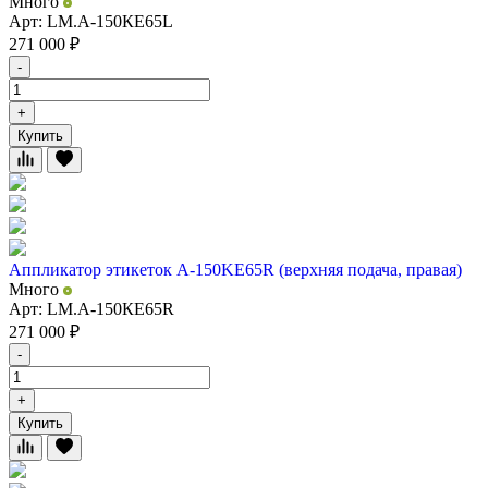
Много
Арт: LM.А-150КЕ65L
271 000
₽
-
+
Купить
Аппликатор этикеток А-150KE65R (верхняя подача, правая)
Много
Арт: LM.А-150КЕ65R
271 000
₽
-
+
Купить