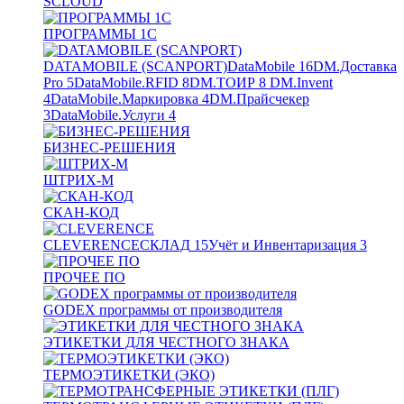
SCLOUD
ПРОГРАММЫ 1С
DATAMOBILE (SCANPORT)
DataMobile
16
DM.Доставка
Pro
5
DataMobile.RFID
8
DM.ТОИР
8
DM.Invent
4
DataMobile.Маркировка
4
DM.Прайсчекер
3
DataMobile.Услуги
4
БИЗНЕС-РЕШЕНИЯ
ШТРИХ-М
СКАН-КОД
CLEVERENCE
СКЛАД
15
Учёт и Инвентаризация
3
ПРОЧЕЕ ПО
GODEX программы от производителя
ЭТИКЕТКИ ДЛЯ ЧЕСТНОГО ЗНАКА
ТЕРМОЭТИКЕТКИ (ЭКО)