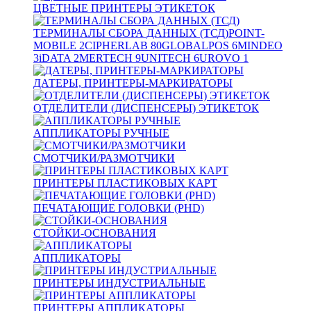
ЦВЕТНЫЕ ПРИНТЕРЫ ЭТИКЕТОК
ТЕРМИНАЛЫ СБОРА ДАННЫХ (ТСД)
POINT-
MOBILE
2
CIPHERLAB
80
GLOBALPOS
6
MINDEO
3
iDATA
2
MERTECH
9
UNITECH
6
UROVO
1
ДАТЕРЫ, ПРИНТЕРЫ-МАРКИРАТОРЫ
ОТДЕЛИТЕЛИ (ДИСПЕНСЕРЫ) ЭТИКЕТОК
АППЛИКАТОРЫ РУЧНЫЕ
СМОТЧИКИ/РАЗМОТЧИКИ
ПРИНТЕРЫ ПЛАСТИКОВЫХ КАРТ
ПЕЧАТАЮЩИЕ ГОЛОВКИ (PHD)
СТОЙКИ-ОСНОВАНИЯ
АППЛИКАТОРЫ
ПРИНТЕРЫ ИНДУСТРИАЛЬНЫЕ
ПРИНТЕРЫ АППЛИКАТОРЫ