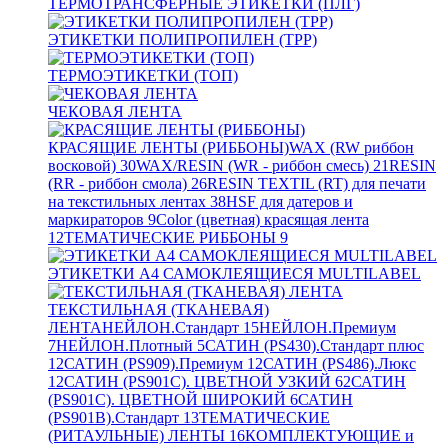
ТЕРМОТРАНСФЕРНЫЕ ЭТИКЕТКИ (ПЛГ)
ЭТИКЕТКИ ПОЛИПРОПИЛЕН (TPP)
ТЕРМОЭТИКЕТКИ (ТОП)
ЧЕКОВАЯ ЛЕНТА
КРАСЯЩИЕ ЛЕНТЫ (РИББОНЫ)
WAX (RW риббон
восковой)
30
WAX/RESIN (WR - риббон смесь)
21
RESIN
(RR - риббон смола)
26
RESIN TEXTIL (RT) для печати
на текстильных лентах
38
HSF для датеров и
маркираторов
9
Color (цветная) красящая лента
12
ТЕМАТИЧЕСКИЕ РИББОНЫ
9
ЭТИКЕТКИ А4 САМОКЛЕЯЩИЕСЯ MULTILABEL
ТЕКСТИЛЬНАЯ (ТКАНЕВАЯ)
ЛЕНТА
НЕЙЛОН.Стандарт
15
НЕЙЛОН.Премиум
7
НЕЙЛОН.Плотный
5
САТИН (PS430).Стандарт плюс
12
САТИН (PS909).Премиум
12
САТИН (PS486).Люкс
12
САТИН (PS901C). ЦВЕТНОЙ УЗКИЙ
62
САТИН
(PS901C). ЦВЕТНОЙ ШИРОКИЙ
6
САТИН
(PS901B).Стандарт
13
ТЕМАТИЧЕСКИЕ
(РИТАУЛЬНЫЕ) ЛЕНТЫ
16
КОМПЛЕКТУЮЩИЕ и