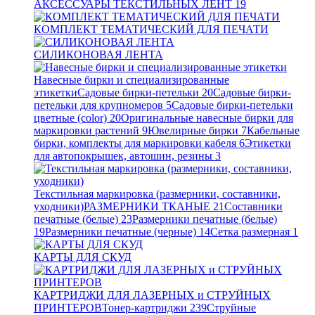
АКСЕССУАРЫ ТЕКСТИЛЬНЫХ ЛЕНТ
19
КОМПЛЕКТ ТЕМАТИЧЕСКИЙ ДЛЯ ПЕЧАТИ
СИЛИКОНОВАЯ ЛЕНТА
Навесные бирки и специализированные
этикетки
Садовые бирки-петельки
20
Садовые бирки-
петельки для крупномеров
5
Садовые бирки-петельки
цветные (color)
20
Оригинальные навесные бирки для
маркировки растений
9
Ювелирные бирки
7
Кабельные
бирки, комплекты для маркировки кабеля
6
Этикетки
для автопокрышек, автошин, резины
3
Текстильная маркировка (размерники, составники,
уходники)
РАЗМЕРНИКИ ТКАНЫЕ
21
Составники
печатные (белые)
23
Размерники печатные (белые)
19
Размерники печатные (черные)
14
Сетка размерная
1
КАРТЫ ДЛЯ СКУД
КАРТРИДЖИ ДЛЯ ЛАЗЕРНЫХ и СТРУЙНЫХ
ПРИНТЕРОВ
Тонер-картриджи
239
Струйные