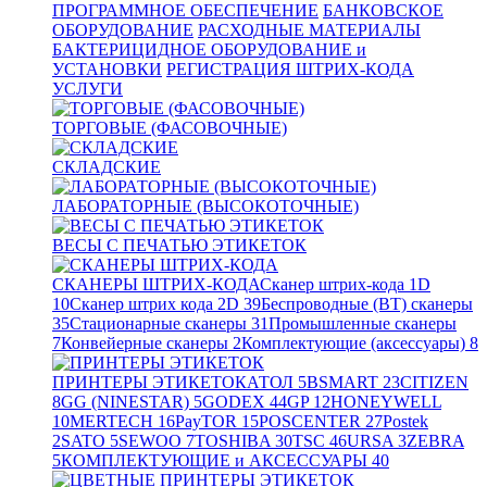
ПРОГРАММНОЕ ОБЕСПЕЧЕНИЕ
БАНКОВСКОЕ
ОБОРУДОВАНИЕ
РАСХОДНЫЕ МАТЕРИАЛЫ
БАКТЕРИЦИДНОЕ ОБОРУДОВАНИЕ и
УСТАНОВКИ
РЕГИСТРАЦИЯ ШТРИХ-КОДА
УСЛУГИ
ТОРГОВЫЕ (ФАСОВОЧНЫЕ)
СКЛАДСКИЕ
ЛАБОРАТОРНЫЕ (ВЫСОКОТОЧНЫЕ)
ВЕСЫ С ПЕЧАТЬЮ ЭТИКЕТОК
СКАНЕРЫ ШТРИХ-КОДА
Сканер штрих-кода 1D
10
Сканер штрих кода 2D
39
Беспроводные (BT) сканеры
35
Стационарные сканеры
31
Промышленные сканеры
7
Конвейерные сканеры
2
Комплектующие (аксессуары)
8
ПРИНТЕРЫ ЭТИКЕТОК
АТОЛ
5
BSMART
23
CITIZEN
8
GG (NINESTAR)
5
GODEX
44
GP
12
HONEYWELL
10
MERTECH
16
PayTOR
15
POSCENTER
27
Postek
2
SATO
5
SEWOO
7
TOSHIBA
30
TSC
46
URSA
3
ZEBRA
5
КОМПЛЕКТУЮЩИЕ и АКСЕССУАРЫ
40