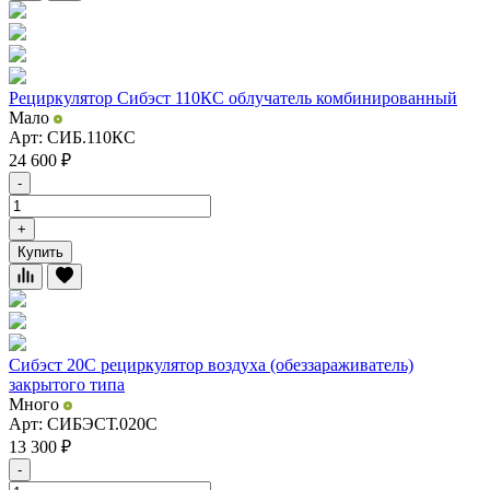
Рециркулятор Сибэст 110КС облучатель комбинированный
Мало
Арт: СИБ.110КС
24 600
₽
-
+
Купить
Сибэст 20С рециркулятор воздуха (обеззараживатель)
закрытого типа
Много
Арт: СИБЭСТ.020С
13 300
₽
-