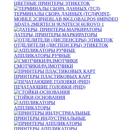
ЦВЕТНЫЕ ПРИНТЕРЫ ЭТИКЕТОК
ТЕРМИНАЛЫ СБОРА ДАННЫХ (ТСД)
POINT-
MOBILE
2
CIPHERLAB
80
GLOBALPOS
6
MINDEO
3
iDATA
2
MERTECH
9
UNITECH
6
UROVO
1
ДАТЕРЫ, ПРИНТЕРЫ-МАРКИРАТОРЫ
ОТДЕЛИТЕЛИ (ДИСПЕНСЕРЫ) ЭТИКЕТОК
АППЛИКАТОРЫ РУЧНЫЕ
СМОТЧИКИ/РАЗМОТЧИКИ
ПРИНТЕРЫ ПЛАСТИКОВЫХ КАРТ
ПЕЧАТАЮЩИЕ ГОЛОВКИ (PHD)
СТОЙКИ-ОСНОВАНИЯ
АППЛИКАТОРЫ
ПРИНТЕРЫ ИНДУСТРИАЛЬНЫЕ
ПРИНТЕРЫ АППЛИКАТОРЫ