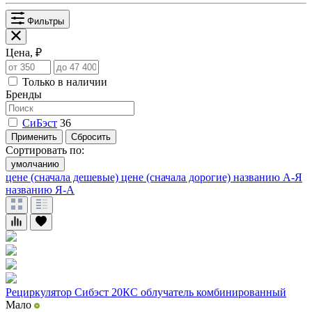
Фильтры
Цена, ₽
Только в наличии
Бренды
СиБэст
36
Применить
Сбросить
Сортировать по:
умолчанию
цене (сначала дешевые)
цене (сначала дорогие)
названию А-Я
названию Я-А
Рециркулятор Сибэст 20КС облучатель комбинированный
Мало