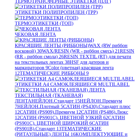
ТЕРМОТРАНСФЕРНЫЕ ЭТИКЕТКИ (ПЛГ)
ЭТИКЕТКИ ПОЛИПРОПИЛЕН (TPP)
ТЕРМОЭТИКЕТКИ (ТОП)
ЧЕКОВАЯ ЛЕНТА
КРАСЯЩИЕ ЛЕНТЫ (РИББОНЫ)
WAX (RW риббон
восковой)
30
WAX/RESIN (WR - риббон смесь)
21
RESIN
(RR - риббон смола)
26
RESIN TEXTIL (RT) для печати
на текстильных лентах
38
HSF для датеров и
маркираторов
9
Color (цветная) красящая лента
12
ТЕМАТИЧЕСКИЕ РИББОНЫ
9
ЭТИКЕТКИ А4 САМОКЛЕЯЩИЕСЯ MULTILABEL
ТЕКСТИЛЬНАЯ (ТКАНЕВАЯ)
ЛЕНТА
НЕЙЛОН.Стандарт
15
НЕЙЛОН.Премиум
7
НЕЙЛОН.Плотный
5
САТИН (PS430).Стандарт плюс
12
САТИН (PS909).Премиум
12
САТИН (PS486).Люкс
12
САТИН (PS901C). ЦВЕТНОЙ УЗКИЙ
62
САТИН
(PS901C). ЦВЕТНОЙ ШИРОКИЙ
6
САТИН
(PS901B).Стандарт
13
ТЕМАТИЧЕСКИЕ
(РИТАУЛЬНЫЕ) ЛЕНТЫ
16
КОМПЛЕКТУЮЩИЕ и