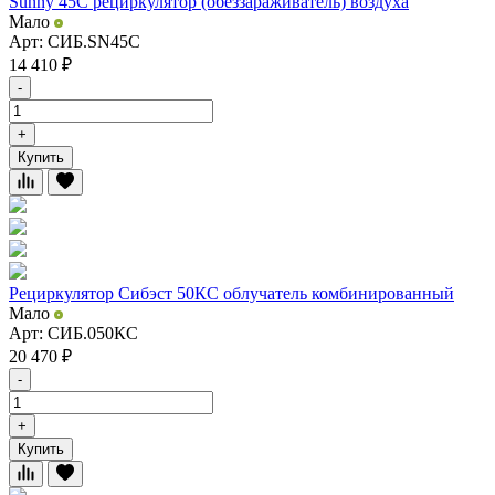
Sunny 45C рециркулятор (обеззараживатель) воздуха
Мало
Арт: СИБ.SN45С
14 410
₽
-
+
Купить
Рециркулятор Сибэст 50КС облучатель комбинированный
Мало
Арт: СИБ.050КС
20 470
₽
-
+
Купить