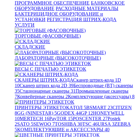
ПРОГРАММНОЕ ОБЕСПЕЧЕНИЕ
БАНКОВСКОЕ
ОБОРУДОВАНИЕ
РАСХОДНЫЕ МАТЕРИАЛЫ
БАКТЕРИЦИДНОЕ ОБОРУДОВАНИЕ и
УСТАНОВКИ
РЕГИСТРАЦИЯ ШТРИХ-КОДА
УСЛУГИ
ТОРГОВЫЕ (ФАСОВОЧНЫЕ)
СКЛАДСКИЕ
ЛАБОРАТОРНЫЕ (ВЫСОКОТОЧНЫЕ)
ВЕСЫ С ПЕЧАТЬЮ ЭТИКЕТОК
СКАНЕРЫ ШТРИХ-КОДА
Сканер штрих-кода 1D
10
Сканер штрих кода 2D
39
Беспроводные (BT) сканеры
35
Стационарные сканеры
31
Промышленные сканеры
7
Конвейерные сканеры
2
Комплектующие (аксессуары)
8
ПРИНТЕРЫ ЭТИКЕТОК
АТОЛ
5
BSMART
23
CITIZEN
8
GG (NINESTAR)
5
GODEX
44
GP
12
HONEYWELL
10
MERTECH
16
PayTOR
15
POSCENTER
27
Postek
2
SATO
5
SEWOO
7
TOSHIBA
30
TSC
46
URSA
3
ZEBRA
5
КОМПЛЕКТУЮЩИЕ и АКСЕССУАРЫ
40