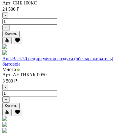
Арт: СИБ.100КС
24 500
₽
-
+
Купить
Anti-Bact-50 рециркулятор воздуха (обеззараживатель)
бытовой
Много
Арт: АНТИБАКТ.050
3 500
₽
-
+
Купить