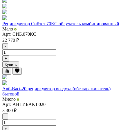
Рециркулятор Сибэст 70КС облучатель комбинированный
Мало
Арт: СИБ.070КС
22 770
₽
-
+
Купить
Anti-Bact-20 рециркулятор воздуха (обеззараживатель)
бытовой
Много
Арт: АНТИБАКТ.020
3 300
₽
-
+