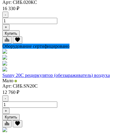
Арт: СИБ.020КС
16 330
₽
-
+
Купить
Оборудование сертифицировано
Sunny 20C рециркулятор (обеззараживатель) воздуха
Мало
Арт: СИБ.SN20С
12 760
₽
-
+
Купить