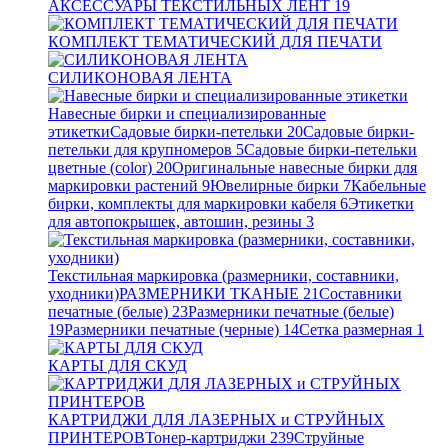
АКСЕССУАРЫ ТЕКСТИЛЬНЫХ ЛЕНТ
19
КОМПЛЕКТ ТЕМАТИЧЕСКИЙ ДЛЯ ПЕЧАТИ
СИЛИКОНОВАЯ ЛЕНТА
Навесные бирки и специализированные
этикетки
Садовые бирки-петельки
20
Садовые бирки-
петельки для крупномеров
5
Садовые бирки-петельки
цветные (color)
20
Оригинальные навесные бирки для
маркировки растений
9
Ювелирные бирки
7
Кабельные
бирки, комплекты для маркировки кабеля
6
Этикетки
для автопокрышек, автошин, резины
3
Текстильная маркировка (размерники, составники,
уходники)
РАЗМЕРНИКИ ТКАНЫЕ
21
Составники
печатные (белые)
23
Размерники печатные (белые)
19
Размерники печатные (черные)
14
Сетка размерная
1
КАРТЫ ДЛЯ СКУД
КАРТРИДЖИ ДЛЯ ЛАЗЕРНЫХ и СТРУЙНЫХ
ПРИНТЕРОВ
Тонер-картриджи
239
Струйные