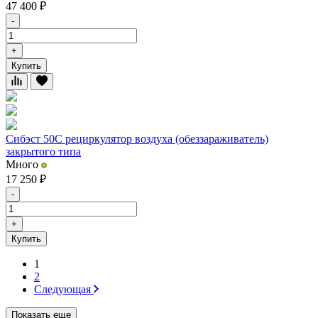
47 400
₽
-
+
Купить
Сибэст 50С рециркулятор воздуха (обеззараживатель)
закрытого типа
Много
17 250
₽
-
+
Купить
1
2
Следующая
Показать еще