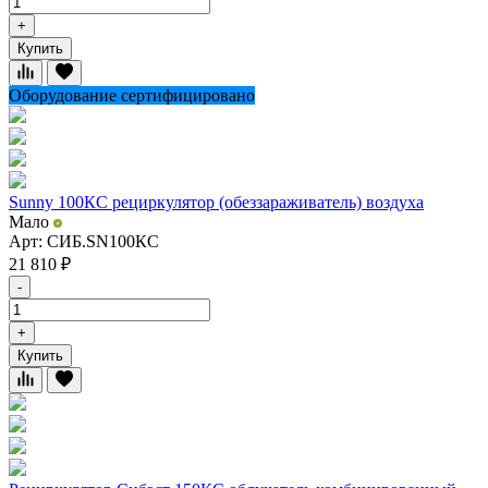
+
Купить
Оборудование сертифицировано
Sunny 100КC рециркулятор (обеззараживатель) воздуха
Мало
Арт: СИБ.SN100КС
21 810
₽
-
+
Купить