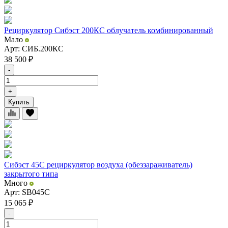
Рециркулятор Сибэст 200КС облучатель комбинированный
Мало
Арт: СИБ.200КС
38 500
₽
-
+
Купить
Сибэст 45С рециркулятор воздуха (обеззараживатель)
закрытого типа
Много
Арт: SB045C
15 065
₽
-