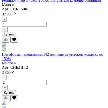
Рециркулятор Сибэст 150КС облучатель комбинированный
Мало
Арт: СИБ.150КС
32 800
₽
-
+
Купить
Платформа передвижная N2 для рециркуляторов мощностью
150W
Много
Арт: СИБ.ПП-2
3 360
₽
-
+
Купить