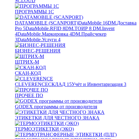
SCLOUD
ПРОГРАММЫ 1С
DATAMOBILE (SCANPORT)
DataMobile
16
DM.Доставка
Pro
5
DataMobile.RFID
8
DM.ТОИР
8
DM.Invent
4
DataMobile.Маркировка
4
DM.Прайсчекер
3
DataMobile.Услуги
4
БИЗНЕС-РЕШЕНИЯ
ШТРИХ-М
СКАН-КОД
CLEVERENCE
СКЛАД
15
Учёт и Инвентаризация
3
ПРОЧЕЕ ПО
GODEX программы от производителя
ЭТИКЕТКИ ДЛЯ ЧЕСТНОГО ЗНАКА
ТЕРМОЭТИКЕТКИ (ЭКО)