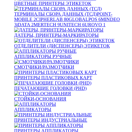
ЦВЕТНЫЕ ПРИНТЕРЫ ЭТИКЕТОК
ТЕРМИНАЛЫ СБОРА ДАННЫХ (ТСД)
POINT-
MOBILE
2
CIPHERLAB
80
GLOBALPOS
6
MINDEO
3
iDATA
2
MERTECH
9
UNITECH
6
UROVO
1
ДАТЕРЫ, ПРИНТЕРЫ-МАРКИРАТОРЫ
ОТДЕЛИТЕЛИ (ДИСПЕНСЕРЫ) ЭТИКЕТОК
АППЛИКАТОРЫ РУЧНЫЕ
СМОТЧИКИ/РАЗМОТЧИКИ
ПРИНТЕРЫ ПЛАСТИКОВЫХ КАРТ
ПЕЧАТАЮЩИЕ ГОЛОВКИ (PHD)
СТОЙКИ-ОСНОВАНИЯ
АППЛИКАТОРЫ
ПРИНТЕРЫ ИНДУСТРИАЛЬНЫЕ
ПРИНТЕРЫ АППЛИКАТОРЫ