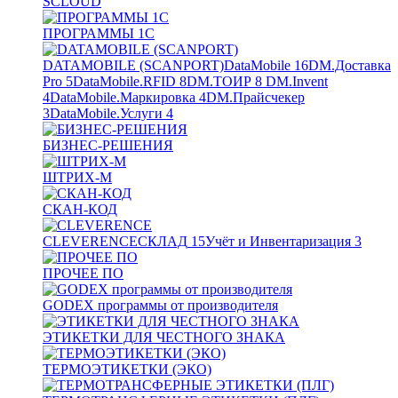
SCLOUD
ПРОГРАММЫ 1С
DATAMOBILE (SCANPORT)
DataMobile
16
DM.Доставка
Pro
5
DataMobile.RFID
8
DM.ТОИР
8
DM.Invent
4
DataMobile.Маркировка
4
DM.Прайсчекер
3
DataMobile.Услуги
4
БИЗНЕС-РЕШЕНИЯ
ШТРИХ-М
СКАН-КОД
CLEVERENCE
СКЛАД
15
Учёт и Инвентаризация
3
ПРОЧЕЕ ПО
GODEX программы от производителя
ЭТИКЕТКИ ДЛЯ ЧЕСТНОГО ЗНАКА
ТЕРМОЭТИКЕТКИ (ЭКО)