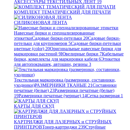
АКСЕССУАРЫ ТЕКСТИЛЬНЫХ ЛЕНТ
19
КОМПЛЕКТ ТЕМАТИЧЕСКИЙ ДЛЯ ПЕЧАТИ
СИЛИКОНОВАЯ ЛЕНТА
Навесные бирки и специализированные
этикетки
Садовые бирки-петельки
20
Садовые бирки-
петельки для крупномеров
5
Садовые бирки-петельки
цветные (color)
20
Оригинальные навесные бирки для
маркировки растений
9
Ювелирные бирки
7
Кабельные
бирки, комплекты для маркировки кабеля
6
Этикетки
для автопокрышек, автошин, резины
3
Текстильная маркировка (размерники, составники,
уходники)
РАЗМЕРНИКИ ТКАНЫЕ
21
Составники
печатные (белые)
23
Размерники печатные (белые)
19
Размерники печатные (черные)
14
Сетка размерная
1
КАРТЫ ДЛЯ СКУД
КАРТРИДЖИ ДЛЯ ЛАЗЕРНЫХ и СТРУЙНЫХ
ПРИНТЕРОВ
Тонер-картриджи
239
Струйные