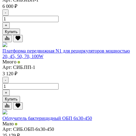
6 000
₽
-
+
Купить
Платформа передвижная N1 для рециркуляторов мощностью
20, 45, 50, 70, 100W
Много
Арт: СИБ.ПП-1
3 120
₽
-
+
Купить
Облучатель бактерицидный ОБП 6х30-450
Мало
Арт: СИБ.ОБП-6x30-450
25 179
₽