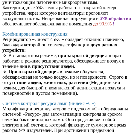
уничтожающим патогенные микроорганизмы.
Бактерицидные УФ-лампы работают в закрытой камере
устройства, через которую вентиляторы прогоняют
воздушный поток. Непрерывная циркуляция и
УФ-обработка
обеспечивают обеззараживание помещения
до 99,9%
!
Комбинированная конструкция:
Рециркулятор «Сибэст 45КС» обладает откидной панелью,
благодаря которой он совмещает функции
двух разных
устройств:
🔹 В стандартном режиме,
при закрытой дверце
аппарат
работает в режиме рециркулятора, обеззараживает воздух в
течение дня
в присутствии людей
.
🔹
При открытой дверце
- в режиме облучателя,
обеззараживая не только воздух, но и поверхности. Строго
в
отсутствии людей, животных, растений
(Медицинский
режим, для быстрой и комплексной дезинфекции воздуха и
поверхностей в пустом помещении).
Система контроля ресурса ламп (индекс «С»):
Модификации рециркуляторов с индексом «С» оборудованы
системой «Ресурс» для автоматизации контроля за сроком
службы бактерицидных ламп. Она представляет собой
электронный счетчик, который фиксирует суммарное время
работы УФ-излучателей. При достижении предельной