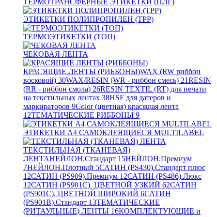
ТЕРМОТРАНСФЕРНЫЕ ЭТИКЕТКИ (ПЛГ)
ЭТИКЕТКИ ПОЛИПРОПИЛЕН (TPP)
ТЕРМОЭТИКЕТКИ (ТОП)
ЧЕКОВАЯ ЛЕНТА
КРАСЯЩИЕ ЛЕНТЫ (РИББОНЫ)
WAX (RW риббон
восковой)
30
WAX/RESIN (WR - риббон смесь)
21
RESIN
(RR - риббон смола)
26
RESIN TEXTIL (RT) для печати
на текстильных лентах
38
HSF для датеров и
маркираторов
9
Color (цветная) красящая лента
12
ТЕМАТИЧЕСКИЕ РИББОНЫ
9
ЭТИКЕТКИ А4 САМОКЛЕЯЩИЕСЯ MULTILABEL
ТЕКСТИЛЬНАЯ (ТКАНЕВАЯ)
ЛЕНТА
НЕЙЛОН.Стандарт
15
НЕЙЛОН.Премиум
7
НЕЙЛОН.Плотный
5
САТИН (PS430).Стандарт плюс
12
САТИН (PS909).Премиум
12
САТИН (PS486).Люкс
12
САТИН (PS901C). ЦВЕТНОЙ УЗКИЙ
62
САТИН
(PS901C). ЦВЕТНОЙ ШИРОКИЙ
6
САТИН
(PS901B).Стандарт
13
ТЕМАТИЧЕСКИЕ
(РИТАУЛЬНЫЕ) ЛЕНТЫ
16
КОМПЛЕКТУЮЩИЕ и