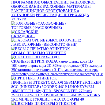
ПРОГРАММНОЕ ОБЕСПЕЧЕНИЕ
БАНКОВСКОЕ
ОБОРУДОВАНИЕ
РАСХОДНЫЕ МАТЕРИАЛЫ
БАКТЕРИЦИДНОЕ ОБОРУДОВАНИЕ и
УСТАНОВКИ
РЕГИСТРАЦИЯ ШТРИХ-КОДА
УСЛУГИ
ТОРГОВЫЕ (ФАСОВОЧНЫЕ)
СКЛАДСКИЕ
ЛАБОРАТОРНЫЕ (ВЫСОКОТОЧНЫЕ)
ВЕСЫ С ПЕЧАТЬЮ ЭТИКЕТОК
СКАНЕРЫ ШТРИХ-КОДА
Сканер штрих-кода 1D
10
Сканер штрих кода 2D
39
Беспроводные (BT) сканеры
35
Стационарные сканеры
31
Промышленные сканеры
7
Конвейерные сканеры
2
Комплектующие (аксессуары)
8
ПРИНТЕРЫ ЭТИКЕТОК
АТОЛ
5
BSMART
23
CITIZEN
8
GG (NINESTAR)
5
GODEX
44
GP
12
HONEYWELL
10
MERTECH
16
PayTOR
15
POSCENTER
27
Postek
2
SATO
5
SEWOO
7
TOSHIBA
30
TSC
46
URSA
3
ZEBRA
5
КОМПЛЕКТУЮЩИЕ и АКСЕССУАРЫ
40