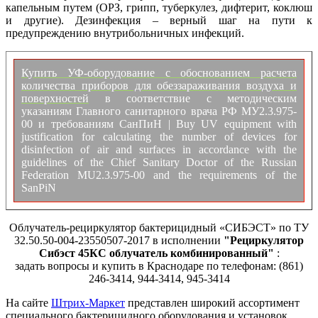
капельным путем (ОРЗ, грипп, туберкулез, дифтерит, коклюш
и другие). Дезинфекция – верный шаг на пути к
предупреждению внутрибольничных инфекций.
Купить УФ-оборудование с обоснованием расчета
количества приборов для обеззараживания воздуха и
поверхностей
в соответствие с методическим
указаниям Главного санитарного врача РФ МУ2.3.975-
00 и требованиям СанПиН | Buy UV equipment with
justification for calculating the number of devices for
disinfection of air and surfaces in accordance with the
guidelines of the Chief Sanitary Doctor of the Russian
Federation MU2.3.975-00 and the requirements of the
SanPiN
Облучатель-рециркулятор бактерицидный «СИБЭСТ» по ТУ
32.50.50-004-23550507-2017 в исполнении
"Рециркулятор
Сибэст 45КС облучатель комбинированный"
:
задать вопросы и купить в Краснодаре по телефонам: (861)
246-3414, 944-3414, 945-3414
На сайте
Штрих-Маркет
представлен широкий ассортимент
специального бактерицидного оборудования и установок