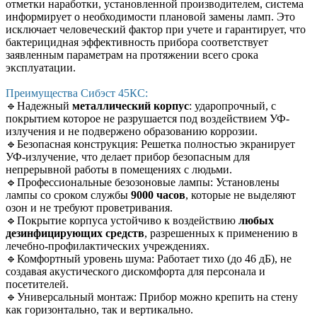
отметки наработки, установленной производителем, система
информирует о необходимости плановой замены ламп. Это
исключает человеческий фактор при учете и гарантирует, что
бактерицидная эффективность прибора соответствует
заявленным параметрам на протяжении всего срока
эксплуатации.
Преимущества Сибэст 45КС:
🔹
Надежный
металлический корпус
:
ударопрочный, с
покрытием которое не разрушается под воздействием УФ-
излучения и не подвержено образованию коррозии.
🔹
Безопасная конструкция: Решетка полностью экранирует
УФ-излучение, что делает прибор безопасным для
непрерывной работы в помещениях с людьми.
🔹
Профессиональные безозоновые лампы: Установлены
лампы со сроком службы
9000 часов
, которые не выделяют
озон и не требуют проветривания.
🔹
Покрытие корпуса устойчиво к воздействию
любых
дезинфицирующих средств
, разрешенных к применению в
лечебно-профилактических учреждениях.
🔹
Комфортный уровень шума: Работает тихо (до 46 дБ), не
создавая акустического дискомфорта для персонала и
посетителей.
🔹
Универсальный монтаж: Прибор можно крепить на стену
как горизонтально, так и вертикально.