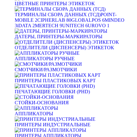
ЦВЕТНЫЕ ПРИНТЕРЫ ЭТИКЕТОК
ТЕРМИНАЛЫ СБОРА ДАННЫХ (ТСД)
POINT-
MOBILE
2
CIPHERLAB
80
GLOBALPOS
6
MINDEO
3
iDATA
2
MERTECH
9
UNITECH
6
UROVO
1
ДАТЕРЫ, ПРИНТЕРЫ-МАРКИРАТОРЫ
ОТДЕЛИТЕЛИ (ДИСПЕНСЕРЫ) ЭТИКЕТОК
АППЛИКАТОРЫ РУЧНЫЕ
СМОТЧИКИ/РАЗМОТЧИКИ
ПРИНТЕРЫ ПЛАСТИКОВЫХ КАРТ
ПЕЧАТАЮЩИЕ ГОЛОВКИ (PHD)
СТОЙКИ-ОСНОВАНИЯ
АППЛИКАТОРЫ
ПРИНТЕРЫ ИНДУСТРИАЛЬНЫЕ
ПРИНТЕРЫ АППЛИКАТОРЫ