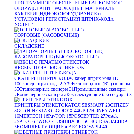
ПРОГРАММНОЕ ОБЕСПЕЧЕНИЕ
БАНКОВСКОЕ
ОБОРУДОВАНИЕ
РАСХОДНЫЕ МАТЕРИАЛЫ
БАКТЕРИЦИДНОЕ ОБОРУДОВАНИЕ и
УСТАНОВКИ
РЕГИСТРАЦИЯ ШТРИХ-КОДА
УСЛУГИ
ТОРГОВЫЕ (ФАСОВОЧНЫЕ)
СКЛАДСКИЕ
ЛАБОРАТОРНЫЕ (ВЫСОКОТОЧНЫЕ)
ВЕСЫ С ПЕЧАТЬЮ ЭТИКЕТОК
СКАНЕРЫ ШТРИХ-КОДА
Сканер штрих-кода 1D
10
Сканер штрих кода 2D
39
Беспроводные (BT) сканеры
35
Стационарные сканеры
31
Промышленные сканеры
7
Конвейерные сканеры
2
Комплектующие (аксессуары)
8
ПРИНТЕРЫ ЭТИКЕТОК
АТОЛ
5
BSMART
23
CITIZEN
8
GG (NINESTAR)
5
GODEX
44
GP
12
HONEYWELL
10
MERTECH
16
PayTOR
15
POSCENTER
27
Postek
2
SATO
5
SEWOO
7
TOSHIBA
30
TSC
46
URSA
3
ZEBRA
5
КОМПЛЕКТУЮЩИЕ и АКСЕССУАРЫ
40