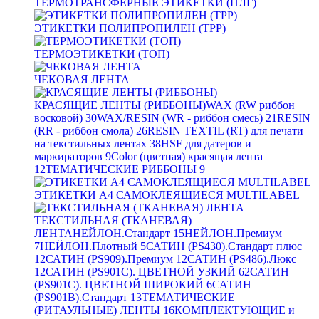
ТЕРМОТРАНСФЕРНЫЕ ЭТИКЕТКИ (ПЛГ)
ЭТИКЕТКИ ПОЛИПРОПИЛЕН (TPP)
ТЕРМОЭТИКЕТКИ (ТОП)
ЧЕКОВАЯ ЛЕНТА
КРАСЯЩИЕ ЛЕНТЫ (РИББОНЫ)
WAX (RW риббон
восковой)
30
WAX/RESIN (WR - риббон смесь)
21
RESIN
(RR - риббон смола)
26
RESIN TEXTIL (RT) для печати
на текстильных лентах
38
HSF для датеров и
маркираторов
9
Color (цветная) красящая лента
12
ТЕМАТИЧЕСКИЕ РИББОНЫ
9
ЭТИКЕТКИ А4 САМОКЛЕЯЩИЕСЯ MULTILABEL
ТЕКСТИЛЬНАЯ (ТКАНЕВАЯ)
ЛЕНТА
НЕЙЛОН.Стандарт
15
НЕЙЛОН.Премиум
7
НЕЙЛОН.Плотный
5
САТИН (PS430).Стандарт плюс
12
САТИН (PS909).Премиум
12
САТИН (PS486).Люкс
12
САТИН (PS901C). ЦВЕТНОЙ УЗКИЙ
62
САТИН
(PS901C). ЦВЕТНОЙ ШИРОКИЙ
6
САТИН
(PS901B).Стандарт
13
ТЕМАТИЧЕСКИЕ
(РИТАУЛЬНЫЕ) ЛЕНТЫ
16
КОМПЛЕКТУЮЩИЕ и