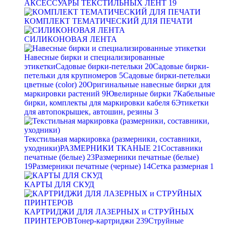
АКСЕССУАРЫ ТЕКСТИЛЬНЫХ ЛЕНТ
19
КОМПЛЕКТ ТЕМАТИЧЕСКИЙ ДЛЯ ПЕЧАТИ
СИЛИКОНОВАЯ ЛЕНТА
Навесные бирки и специализированные
этикетки
Садовые бирки-петельки
20
Садовые бирки-
петельки для крупномеров
5
Садовые бирки-петельки
цветные (color)
20
Оригинальные навесные бирки для
маркировки растений
9
Ювелирные бирки
7
Кабельные
бирки, комплекты для маркировки кабеля
6
Этикетки
для автопокрышек, автошин, резины
3
Текстильная маркировка (размерники, составники,
уходники)
РАЗМЕРНИКИ ТКАНЫЕ
21
Составники
печатные (белые)
23
Размерники печатные (белые)
19
Размерники печатные (черные)
14
Сетка размерная
1
КАРТЫ ДЛЯ СКУД
КАРТРИДЖИ ДЛЯ ЛАЗЕРНЫХ и СТРУЙНЫХ
ПРИНТЕРОВ
Тонер-картриджи
239
Струйные