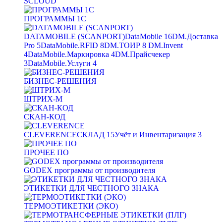
SCLOUD
ПРОГРАММЫ 1С
DATAMOBILE (SCANPORT)
DataMobile
16
DM.Доставка
Pro
5
DataMobile.RFID
8
DM.ТОИР
8
DM.Invent
4
DataMobile.Маркировка
4
DM.Прайсчекер
3
DataMobile.Услуги
4
БИЗНЕС-РЕШЕНИЯ
ШТРИХ-М
СКАН-КОД
CLEVERENCE
СКЛАД
15
Учёт и Инвентаризация
3
ПРОЧЕЕ ПО
GODEX программы от производителя
ЭТИКЕТКИ ДЛЯ ЧЕСТНОГО ЗНАКА
ТЕРМОЭТИКЕТКИ (ЭКО)