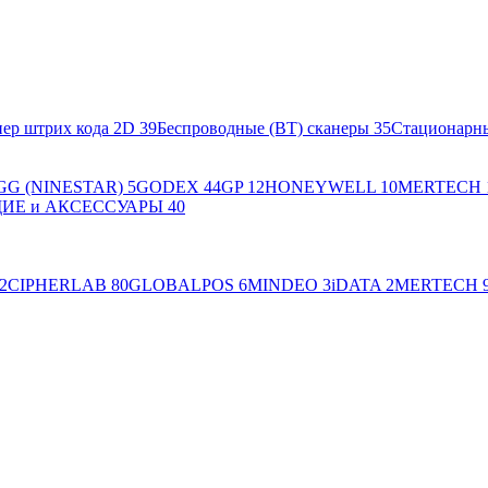
ер штрих кода 2D
39
Беспроводные (BT) сканеры
35
Стационарн
GG (NINESTAR)
5
GODEX
44
GP
12
HONEYWELL
10
MERTECH
Е и АКСЕССУАРЫ
40
2
CIPHERLAB
80
GLOBALPOS
6
MINDEO
3
iDATA
2
MERTECH