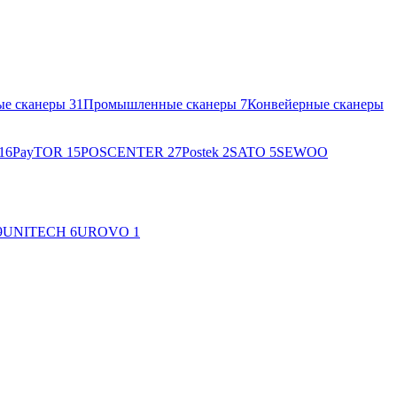
ые сканеры
31
Промышленные сканеры
7
Конвейерные сканеры
16
PayTOR
15
POSCENTER
27
Postek
2
SATO
5
SEWOO
9
UNITECH
6
UROVO
1