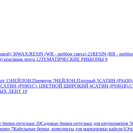
овой)
30
WAX/RESIN (WR - риббон смесь)
21
RESIN (RR - риббон
я) красящая лента
12
ТЕМАТИЧЕСКИЕ РИББОНЫ
9
рт
15
НЕЙЛОН.Премиум
7
НЕЙЛОН.Плотный
5
САТИН (PS430).
2
САТИН (PS901C). ЦВЕТНОЙ ШИРОКИЙ
6
САТИН (PS901B).С
ЫХ ЛЕНТ
19
 бирки-петельки
20
Садовые бирки-петельки для крупномеров
5
ирки
7
Кабельные бирки, комплекты для маркировки кабеля
6
Эти