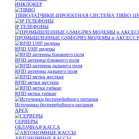
ИНКЛОКЕР
TIBBO
ДАТЧИКИ
4
ПРОЕКТНАЯ СИСТЕМА TIBBO
1
П
IP ТЕЛЕФОНЫ
ПРОМЫШЛЕННЫЕ GSM/GPRS МОДЕМЫ и АКСЕСС
RFID UHF ридеры
RFID антенны ближнего поля
RFID антенны дальнего поля
RFID метки жесткие
RFID метки гибкие
Источники бесперебойного питания
APEX
СЕРВЕРЫ
ОБЛАЧНАЯ КАССА
АВТОНОМНЫЕ КАССЫ