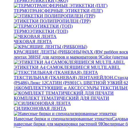
ТЕРМОЭТИКЕТКИ (ЭКО)
ТЕРМОТРАНСФЕРНЫЕ ЭТИКЕТКИ (ПЛГ)
ЭТИКЕТКИ ПОЛИПРОПИЛЕН (TPP)
ТЕРМОЭТИКЕТКИ (ТОП)
ЧЕКОВАЯ ЛЕНТА
КРАСЯЩИЕ ЛЕНТЫ (РИББОНЫ)
WAX (RW риббон воск
лентах
38
HSF для датеров и маркираторов
9
Color (цветна
ЭТИКЕТКИ А4 САМОКЛЕЯЩИЕСЯ MULTILABEL
ТЕКСТИЛЬНАЯ (ТКАНЕВАЯ) ЛЕНТА
НЕЙЛОН.Станда
(PS486).Люкс
12
САТИН (PS901C). ЦВЕТНОЙ УЗКИЙ
6
16
КОМПЛЕКТУЮЩИЕ и АКСЕССУАРЫ ТЕКСТИЛЬН
КОМПЛЕКТ ТЕМАТИЧЕСКИЙ ДЛЯ ПЕЧАТИ
СИЛИКОНОВАЯ ЛЕНТА
Навесные бирки и специализированные этикетки
Садовые
навесные бирки для маркировки растений
9
Ювелирные б