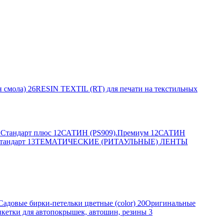
 смола)
26
RESIN TEXTIL (RT) для печати на текстильных
Стандарт плюс
12
САТИН (PS909).Премиум
12
САТИН
тандарт
13
ТЕМАТИЧЕСКИЕ (РИТАУЛЬНЫЕ) ЛЕНТЫ
Садовые бирки-петельки цветные (color)
20
Оригинальные
кетки для автопокрышек, автошин, резины
3