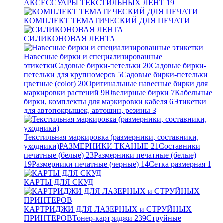
АКСЕССУАРЫ ТЕКСТИЛЬНЫХ ЛЕНТ
19
КОМПЛЕКТ ТЕМАТИЧЕСКИЙ ДЛЯ ПЕЧАТИ
СИЛИКОНОВАЯ ЛЕНТА
Навесные бирки и специализированные
этикетки
Садовые бирки-петельки
20
Садовые бирки-
петельки для крупномеров
5
Садовые бирки-петельки
цветные (color)
20
Оригинальные навесные бирки для
маркировки растений
9
Ювелирные бирки
7
Кабельные
бирки, комплекты для маркировки кабеля
6
Этикетки
для автопокрышек, автошин, резины
3
Текстильная маркировка (размерники, составники,
уходники)
РАЗМЕРНИКИ ТКАНЫЕ
21
Составники
печатные (белые)
23
Размерники печатные (белые)
19
Размерники печатные (черные)
14
Сетка размерная
1
КАРТЫ ДЛЯ СКУД
КАРТРИДЖИ ДЛЯ ЛАЗЕРНЫХ и СТРУЙНЫХ
ПРИНТЕРОВ
Тонер-картриджи
239
Струйные