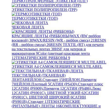
ТЕРМОТРАНСФЕРНЫЕ ЭТИКЕТКИ (ПЛГ)
ЭТИКЕТКИ ПОЛИПРОПИЛЕН (TPP)
ТЕРМОЭТИКЕТКИ (ТОП)
ЧЕКОВАЯ ЛЕНТА
КРАСЯЩИЕ ЛЕНТЫ (РИББОНЫ)
WAX (RW риббон
восковой)
30
WAX/RESIN (WR - риббон смесь)
21
RESIN
(RR - риббон смола)
26
RESIN TEXTIL (RT) для печати
на текстильных лентах
38
HSF для датеров и
маркираторов
9
Color (цветная) красящая лента
12
ТЕМАТИЧЕСКИЕ РИББОНЫ
9
ЭТИКЕТКИ А4 САМОКЛЕЯЩИЕСЯ MULTILABEL
ТЕКСТИЛЬНАЯ (ТКАНЕВАЯ)
ЛЕНТА
НЕЙЛОН.Стандарт
15
НЕЙЛОН.Премиум
7
НЕЙЛОН.Плотный
5
САТИН (PS430).Стандарт плюс
12
САТИН (PS909).Премиум
12
САТИН (PS486).Люкс
12
САТИН (PS901C). ЦВЕТНОЙ УЗКИЙ
62
САТИН
(PS901C). ЦВЕТНОЙ ШИРОКИЙ
6
САТИН
(PS901B).Стандарт
13
ТЕМАТИЧЕСКИЕ
(РИТАУЛЬНЫЕ) ЛЕНТЫ
16
КОМПЛЕКТУЮЩИЕ и