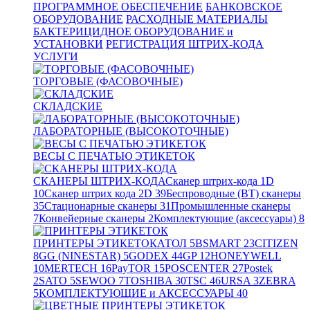
ПРОГРАММНОЕ ОБЕСПЕЧЕНИЕ
БАНКОВСКОЕ
ОБОРУДОВАНИЕ
РАСХОДНЫЕ МАТЕРИАЛЫ
БАКТЕРИЦИДНОЕ ОБОРУДОВАНИЕ и
УСТАНОВКИ
РЕГИСТРАЦИЯ ШТРИХ-КОДА
УСЛУГИ
ТОРГОВЫЕ (ФАСОВОЧНЫЕ)
СКЛАДСКИЕ
ЛАБОРАТОРНЫЕ (ВЫСОКОТОЧНЫЕ)
ВЕСЫ С ПЕЧАТЬЮ ЭТИКЕТОК
СКАНЕРЫ ШТРИХ-КОДА
Сканер штрих-кода 1D
10
Сканер штрих кода 2D
39
Беспроводные (BT) сканеры
35
Стационарные сканеры
31
Промышленные сканеры
7
Конвейерные сканеры
2
Комплектующие (аксессуары)
8
ПРИНТЕРЫ ЭТИКЕТОК
АТОЛ
5
BSMART
23
CITIZEN
8
GG (NINESTAR)
5
GODEX
44
GP
12
HONEYWELL
10
MERTECH
16
PayTOR
15
POSCENTER
27
Postek
2
SATO
5
SEWOO
7
TOSHIBA
30
TSC
46
URSA
3
ZEBRA
5
КОМПЛЕКТУЮЩИЕ и АКСЕССУАРЫ
40