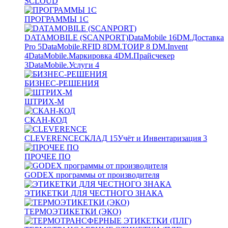
SCLOUD
ПРОГРАММЫ 1С
DATAMOBILE (SCANPORT)
DataMobile
16
DM.Доставка
Pro
5
DataMobile.RFID
8
DM.ТОИР
8
DM.Invent
4
DataMobile.Маркировка
4
DM.Прайсчекер
3
DataMobile.Услуги
4
БИЗНЕС-РЕШЕНИЯ
ШТРИХ-М
СКАН-КОД
CLEVERENCE
СКЛАД
15
Учёт и Инвентаризация
3
ПРОЧЕЕ ПО
GODEX программы от производителя
ЭТИКЕТКИ ДЛЯ ЧЕСТНОГО ЗНАКА
ТЕРМОЭТИКЕТКИ (ЭКО)