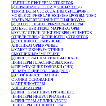
ЦВЕТНЫЕ ПРИНТЕРЫ ЭТИКЕТОК
ТЕРМИНАЛЫ СБОРА ДАННЫХ (ТСД)
POINT-
MOBILE
2
CIPHERLAB
80
GLOBALPOS
6
MINDEO
3
iDATA
2
MERTECH
9
UNITECH
6
UROVO
1
ДАТЕРЫ, ПРИНТЕРЫ-МАРКИРАТОРЫ
ОТДЕЛИТЕЛИ (ДИСПЕНСЕРЫ) ЭТИКЕТОК
АППЛИКАТОРЫ РУЧНЫЕ
СМОТЧИКИ/РАЗМОТЧИКИ
ПРИНТЕРЫ ПЛАСТИКОВЫХ КАРТ
ПЕЧАТАЮЩИЕ ГОЛОВКИ (PHD)
СТОЙКИ-ОСНОВАНИЯ
АППЛИКАТОРЫ
ПРИНТЕРЫ ИНДУСТРИАЛЬНЫЕ
ПРИНТЕРЫ АППЛИКАТОРЫ