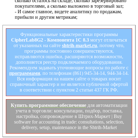
сколько осталось на складе, сколько зарезервировано
покупателями, а сколько выложено в торговый зал;
- И самое главное, видете аналитику по продажам,
прибыли и другим метрикам;
Функциональные характеристики программы
CipherLab8G2 - Компонента 1С 8.3
могут отличаться
от указанных на сайте
shtrih-market.ru
, потому что,
программы постоянно совершенствуются,
исправляются ошибки, расширяются возможности,
дополняется реестр подключаемого оборудования.
Рекомендуем задавать уточняющие вопросы по работе с
программами
, по телефонам (861) 945-34-14, 944-34-14.
Вся информация на нашем сайте о товарах носит
справочный характер и не является публичной офертой
в соответствии с пунктом 2 статьи 437 ГК РФ.
Купить программное обеспечение
для автоматизации
учета в торговли: консультации, подбор, поставка,
настройка, сопровождение в Штрих-Маркет | Buy
software for accounting in trade: consultations, selection,
delivery, setup, maintenance in the Shtrih-Market