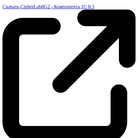
Скачать CipherLab8G2 - Компонента 1С 8.3