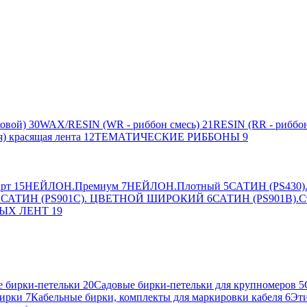
овой)
30
WAX/RESIN (WR - риббон смесь)
21
RESIN (RR - риббон
я) красящая лента
12
ТЕМАТИЧЕСКИЕ РИББОНЫ
9
рт
15
НЕЙЛОН.Премиум
7
НЕЙЛОН.Плотный
5
САТИН (PS430).
2
САТИН (PS901C). ЦВЕТНОЙ ШИРОКИЙ
6
САТИН (PS901B).С
ЫХ ЛЕНТ
19
 бирки-петельки
20
Садовые бирки-петельки для крупномеров
5
ирки
7
Кабельные бирки, комплекты для маркировки кабеля
6
Эти