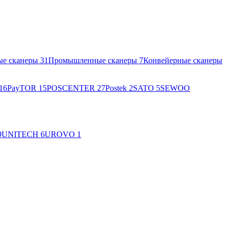
ые сканеры
31
Промышленные сканеры
7
Конвейерные сканеры
16
PayTOR
15
POSCENTER
27
Postek
2
SATO
5
SEWOO
9
UNITECH
6
UROVO
1