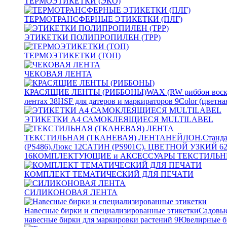
ТЕРМОЭТИКЕТКИ (ЭКО)
ТЕРМОТРАНСФЕРНЫЕ ЭТИКЕТКИ (ПЛГ)
ЭТИКЕТКИ ПОЛИПРОПИЛЕН (TPP)
ТЕРМОЭТИКЕТКИ (ТОП)
ЧЕКОВАЯ ЛЕНТА
КРАСЯЩИЕ ЛЕНТЫ (РИББОНЫ)
WAX (RW риббон воск
лентах
38
HSF для датеров и маркираторов
9
Color (цветна
ЭТИКЕТКИ А4 САМОКЛЕЯЩИЕСЯ MULTILABEL
ТЕКСТИЛЬНАЯ (ТКАНЕВАЯ) ЛЕНТА
НЕЙЛОН.Станда
(PS486).Люкс
12
САТИН (PS901C). ЦВЕТНОЙ УЗКИЙ
6
16
КОМПЛЕКТУЮЩИЕ и АКСЕССУАРЫ ТЕКСТИЛЬН
КОМПЛЕКТ ТЕМАТИЧЕСКИЙ ДЛЯ ПЕЧАТИ
СИЛИКОНОВАЯ ЛЕНТА
Навесные бирки и специализированные этикетки
Садовые
навесные бирки для маркировки растений
9
Ювелирные б