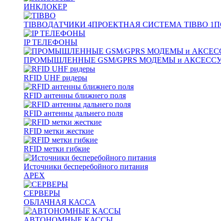
ИНКЛОКЕР
TIBBO
ДАТЧИКИ
4
ПРОЕКТНАЯ СИСТЕМА TIBBO
1
П
IP ТЕЛЕФОНЫ
ПРОМЫШЛЕННЫЕ GSM/GPRS МОДЕМЫ и АКСЕСС
RFID UHF ридеры
RFID антенны ближнего поля
RFID антенны дальнего поля
RFID метки жесткие
RFID метки гибкие
Источники бесперебойного питания
APEX
СЕРВЕРЫ
ОБЛАЧНАЯ КАССА
АВТОНОМНЫЕ КАССЫ