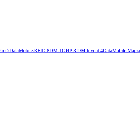
Pro
5
DataMobile.RFID
8
DM.ТОИР
8
DM.Invent
4
DataMobile.Марк