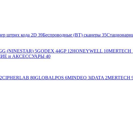
ер штрих кода 2D
39
Беспроводные (BT) сканеры
35
Стационарн
GG (NINESTAR)
5
GODEX
44
GP
12
HONEYWELL
10
MERTECH
Е и АКСЕССУАРЫ
40
2
CIPHERLAB
80
GLOBALPOS
6
MINDEO
3
iDATA
2
MERTECH