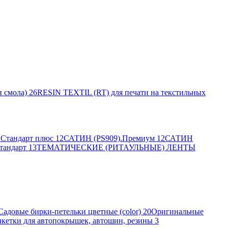
 смола)
26
RESIN TEXTIL (RT) для печати на текстильных
Стандарт плюс
12
САТИН (PS909).Премиум
12
САТИН
тандарт
13
ТЕМАТИЧЕСКИЕ (РИТАУЛЬНЫЕ) ЛЕНТЫ
Садовые бирки-петельки цветные (color)
20
Оригинальные
кетки для автопокрышек, автошин, резины
3