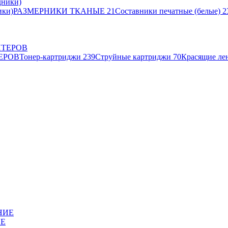
ики)
РАЗМЕРНИКИ ТКАНЫЕ
21
Составники печатные (белые)
2
ЕРОВ
Тонер-картриджи
239
Струйные картриджи
70
Красящие ле
ИЕ