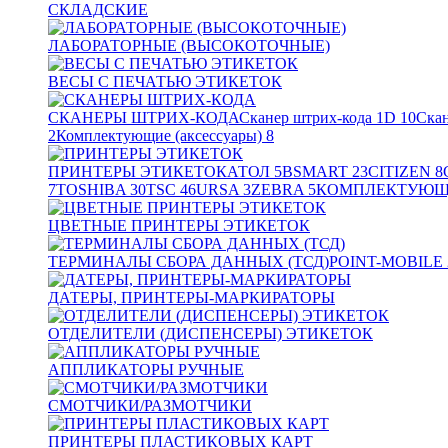
СКЛАДСКИЕ
ЛАБОРАТОРНЫЕ (ВЫСОКОТОЧНЫЕ)
ВЕСЫ С ПЕЧАТЬЮ ЭТИКЕТОК
СКАНЕРЫ ШТРИХ-КОДА
Сканер штрих-кода 1D
10
Скан
2
Комплектующие (аксессуары)
8
ПРИНТЕРЫ ЭТИКЕТОК
АТОЛ
5
BSMART
23
CITIZEN
8
7
TOSHIBA
30
TSC
46
URSA
3
ZEBRA
5
КОМПЛЕКТУЮЩИ
ЦВЕТНЫЕ ПРИНТЕРЫ ЭТИКЕТОК
ТЕРМИНАЛЫ СБОРА ДАННЫХ (ТСД)
POINT-MOBILE
ДАТЕРЫ, ПРИНТЕРЫ-МАРКИРАТОРЫ
ОТДЕЛИТЕЛИ (ДИСПЕНСЕРЫ) ЭТИКЕТОК
АППЛИКАТОРЫ РУЧНЫЕ
СМОТЧИКИ/РАЗМОТЧИКИ
ПРИНТЕРЫ ПЛАСТИКОВЫХ КАРТ