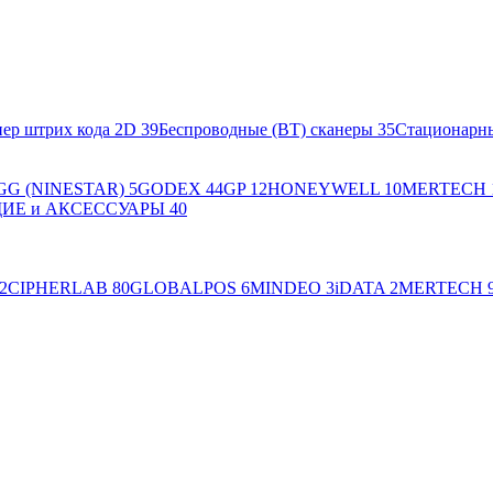
ер штрих кода 2D
39
Беспроводные (BT) сканеры
35
Стационарн
GG (NINESTAR)
5
GODEX
44
GP
12
HONEYWELL
10
MERTECH
Е и АКСЕССУАРЫ
40
2
CIPHERLAB
80
GLOBALPOS
6
MINDEO
3
iDATA
2
MERTECH