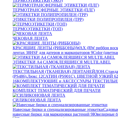
ТЕРМОЭТИКЕТКИ (ЭКО)
ТЕРМОТРАНСФЕРНЫЕ ЭТИКЕТКИ (ПЛГ)
ЭТИКЕТКИ ПОЛИПРОПИЛЕН (TPP)
ТЕРМОЭТИКЕТКИ (ТОП)
ЧЕКОВАЯ ЛЕНТА
КРАСЯЩИЕ ЛЕНТЫ (РИББОНЫ)
WAX (RW риббон воск
лентах
38
HSF для датеров и маркираторов
9
Color (цветна
ЭТИКЕТКИ А4 САМОКЛЕЯЩИЕСЯ MULTILABEL
ТЕКСТИЛЬНАЯ (ТКАНЕВАЯ) ЛЕНТА
НЕЙЛОН.Станда
(PS486).Люкс
12
САТИН (PS901C). ЦВЕТНОЙ УЗКИЙ
6
16
КОМПЛЕКТУЮЩИЕ и АКСЕССУАРЫ ТЕКСТИЛЬН
КОМПЛЕКТ ТЕМАТИЧЕСКИЙ ДЛЯ ПЕЧАТИ
СИЛИКОНОВАЯ ЛЕНТА
Навесные бирки и специализированные этикетки
Садовые
навесные бирки для маркировки растений
9
Ювелирные б