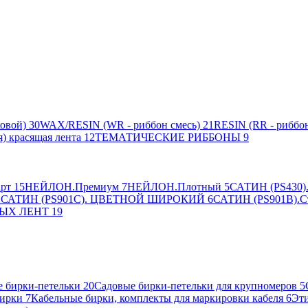
овой)
30
WAX/RESIN (WR - риббон смесь)
21
RESIN (RR - риббон
я) красящая лента
12
ТЕМАТИЧЕСКИЕ РИББОНЫ
9
рт
15
НЕЙЛОН.Премиум
7
НЕЙЛОН.Плотный
5
САТИН (PS430).
2
САТИН (PS901C). ЦВЕТНОЙ ШИРОКИЙ
6
САТИН (PS901B).С
ЫХ ЛЕНТ
19
 бирки-петельки
20
Садовые бирки-петельки для крупномеров
5
ирки
7
Кабельные бирки, комплекты для маркировки кабеля
6
Эти