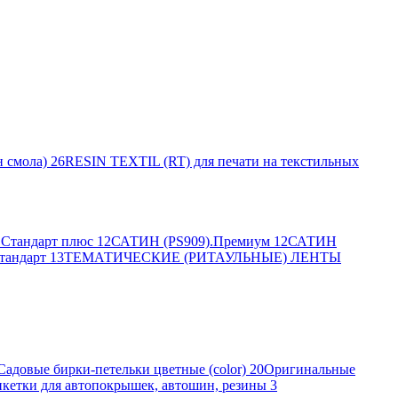
 смола)
26
RESIN TEXTIL (RT) для печати на текстильных
Стандарт плюс
12
САТИН (PS909).Премиум
12
САТИН
тандарт
13
ТЕМАТИЧЕСКИЕ (РИТАУЛЬНЫЕ) ЛЕНТЫ
Садовые бирки-петельки цветные (color)
20
Оригинальные
кетки для автопокрышек, автошин, резины
3