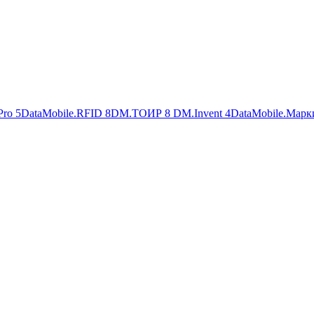
Pro
5
DataMobile.RFID
8
DM.ТОИР
8
DM.Invent
4
DataMobile.Марк