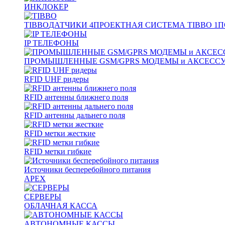
ИНКЛОКЕР
TIBBO
ДАТЧИКИ
4
ПРОЕКТНАЯ СИСТЕМА TIBBO
1
П
IP ТЕЛЕФОНЫ
ПРОМЫШЛЕННЫЕ GSM/GPRS МОДЕМЫ и АКСЕСС
RFID UHF ридеры
RFID антенны ближнего поля
RFID антенны дальнего поля
RFID метки жесткие
RFID метки гибкие
Источники бесперебойного питания
APEX
СЕРВЕРЫ
ОБЛАЧНАЯ КАССА
АВТОНОМНЫЕ КАССЫ