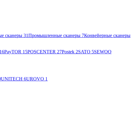
ые сканеры
31
Промышленные сканеры
7
Конвейерные сканеры
16
PayTOR
15
POSCENTER
27
Postek
2
SATO
5
SEWOO
9
UNITECH
6
UROVO
1