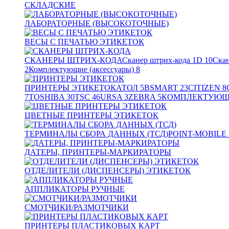
СКЛАДСКИЕ
ЛАБОРАТОРНЫЕ (ВЫСОКОТОЧНЫЕ)
ВЕСЫ С ПЕЧАТЬЮ ЭТИКЕТОК
СКАНЕРЫ ШТРИХ-КОДА
Сканер штрих-кода 1D
10
Скан
2
Комплектующие (аксессуары)
8
ПРИНТЕРЫ ЭТИКЕТОК
АТОЛ
5
BSMART
23
CITIZEN
8
7
TOSHIBA
30
TSC
46
URSA
3
ZEBRA
5
КОМПЛЕКТУЮЩИ
ЦВЕТНЫЕ ПРИНТЕРЫ ЭТИКЕТОК
ТЕРМИНАЛЫ СБОРА ДАННЫХ (ТСД)
POINT-MOBILE
ДАТЕРЫ, ПРИНТЕРЫ-МАРКИРАТОРЫ
ОТДЕЛИТЕЛИ (ДИСПЕНСЕРЫ) ЭТИКЕТОК
АППЛИКАТОРЫ РУЧНЫЕ
СМОТЧИКИ/РАЗМОТЧИКИ
ПРИНТЕРЫ ПЛАСТИКОВЫХ КАРТ