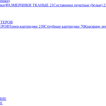
ики)
РАЗМЕРНИКИ ТКАНЫЕ
21
Составники печатные (белые)
2
ЕРОВ
Тонер-картриджи
239
Струйные картриджи
70
Красящие ле
ИЕ