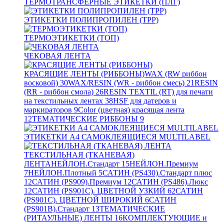
ТЕРМОТРАНСФЕРНЫЕ ЭТИКЕТКИ (ПЛГ)
ЭТИКЕТКИ ПОЛИПРОПИЛЕН (TPP)
ТЕРМОЭТИКЕТКИ (ТОП)
ЧЕКОВАЯ ЛЕНТА
КРАСЯЩИЕ ЛЕНТЫ (РИББОНЫ)
WAX (RW риббон
восковой)
30
WAX/RESIN (WR - риббон смесь)
21
RESIN
(RR - риббон смола)
26
RESIN TEXTIL (RT) для печати
на текстильных лентах
38
HSF для датеров и
маркираторов
9
Color (цветная) красящая лента
12
ТЕМАТИЧЕСКИЕ РИББОНЫ
9
ЭТИКЕТКИ А4 САМОКЛЕЯЩИЕСЯ MULTILABEL
ТЕКСТИЛЬНАЯ (ТКАНЕВАЯ)
ЛЕНТА
НЕЙЛОН.Стандарт
15
НЕЙЛОН.Премиум
7
НЕЙЛОН.Плотный
5
САТИН (PS430).Стандарт плюс
12
САТИН (PS909).Премиум
12
САТИН (PS486).Люкс
12
САТИН (PS901C). ЦВЕТНОЙ УЗКИЙ
62
САТИН
(PS901C). ЦВЕТНОЙ ШИРОКИЙ
6
САТИН
(PS901B).Стандарт
13
ТЕМАТИЧЕСКИЕ
(РИТАУЛЬНЫЕ) ЛЕНТЫ
16
КОМПЛЕКТУЮЩИЕ и