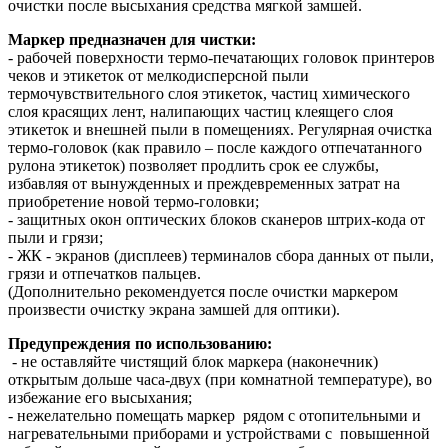
очистки после высыхания средства мягкой замшей.
Маркер предназначен для чистки:
- рабочей поверхности термо-печатающих головок принтеров
чеков и этикеток от мелкодисперсной пыли
термочувствительного слоя этикеток, частиц химического
слоя красящих лент, налипающих частиц клеящего слоя
этикеток и внешней пыли в помещениях. Регулярная очистка
термо-головок (как правило – после каждого отпечатанного
рулона этикеток) позволяет продлить срок ее службы,
избавляя от вынужденных и преждевременных затрат на
приобретение новой термо-головки;
- защитных окон оптических блоков сканеров штрих-кода от
пыли и грязи;
- ЖК - экранов (дисплеев) терминалов сбора данных от пыли,
грязи и отпечатков пальцев.
(Дополнительно рекомендуется после очистки маркером
произвести очистку экрана замшей для оптики).
Предупреждения по использованию:
- не оставляйте чистящий блок маркера (наконечник)
открытым дольше часа-двух (при комнатной температуре), во
избежание его высыхания;
- нежелательно помещать маркер рядом с отопительными и
нагревательными приборами и устройствами с повышенной