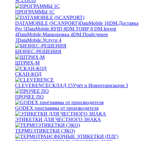
SCLOUD
ПРОГРАММЫ 1С
DATAMOBILE (SCANPORT)
DataMobile
16
DM.Доставка
Pro
5
DataMobile.RFID
8
DM.ТОИР
8
DM.Invent
4
DataMobile.Маркировка
4
DM.Прайсчекер
3
DataMobile.Услуги
4
БИЗНЕС-РЕШЕНИЯ
ШТРИХ-М
СКАН-КОД
CLEVERENCE
СКЛАД
15
Учёт и Инвентаризация
3
ПРОЧЕЕ ПО
GODEX программы от производителя
ЭТИКЕТКИ ДЛЯ ЧЕСТНОГО ЗНАКА
ТЕРМОЭТИКЕТКИ (ЭКО)