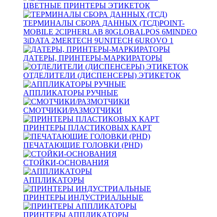
ЦВЕТНЫЕ ПРИНТЕРЫ ЭТИКЕТОК
ТЕРМИНАЛЫ СБОРА ДАННЫХ (ТСД)
POINT-
MOBILE
2
CIPHERLAB
80
GLOBALPOS
6
MINDEO
3
iDATA
2
MERTECH
9
UNITECH
6
UROVO
1
ДАТЕРЫ, ПРИНТЕРЫ-МАРКИРАТОРЫ
ОТДЕЛИТЕЛИ (ДИСПЕНСЕРЫ) ЭТИКЕТОК
АППЛИКАТОРЫ РУЧНЫЕ
СМОТЧИКИ/РАЗМОТЧИКИ
ПРИНТЕРЫ ПЛАСТИКОВЫХ КАРТ
ПЕЧАТАЮЩИЕ ГОЛОВКИ (PHD)
СТОЙКИ-ОСНОВАНИЯ
АППЛИКАТОРЫ
ПРИНТЕРЫ ИНДУСТРИАЛЬНЫЕ
ПРИНТЕРЫ АППЛИКАТОРЫ