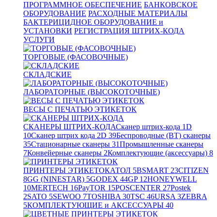
ПРОГРАММНОЕ ОБЕСПЕЧЕНИЕ
БАНКОВСКОЕ
ОБОРУДОВАНИЕ
РАСХОДНЫЕ МАТЕРИАЛЫ
БАКТЕРИЦИДНОЕ ОБОРУДОВАНИЕ и
УСТАНОВКИ
РЕГИСТРАЦИЯ ШТРИХ-КОДА
УСЛУГИ
ТОРГОВЫЕ (ФАСОВОЧНЫЕ)
СКЛАДСКИЕ
ЛАБОРАТОРНЫЕ (ВЫСОКОТОЧНЫЕ)
ВЕСЫ С ПЕЧАТЬЮ ЭТИКЕТОК
СКАНЕРЫ ШТРИХ-КОДА
Сканер штрих-кода 1D
10
Сканер штрих кода 2D
39
Беспроводные (BT) сканеры
35
Стационарные сканеры
31
Промышленные сканеры
7
Конвейерные сканеры
2
Комплектующие (аксессуары)
8
ПРИНТЕРЫ ЭТИКЕТОК
АТОЛ
5
BSMART
23
CITIZEN
8
GG (NINESTAR)
5
GODEX
44
GP
12
HONEYWELL
10
MERTECH
16
PayTOR
15
POSCENTER
27
Postek
2
SATO
5
SEWOO
7
TOSHIBA
30
TSC
46
URSA
3
ZEBRA
5
КОМПЛЕКТУЮЩИЕ и АКСЕССУАРЫ
40