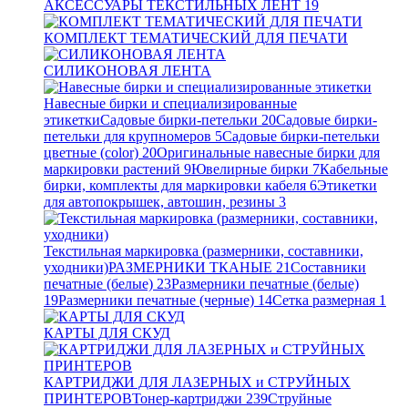
АКСЕССУАРЫ ТЕКСТИЛЬНЫХ ЛЕНТ
19
КОМПЛЕКТ ТЕМАТИЧЕСКИЙ ДЛЯ ПЕЧАТИ
СИЛИКОНОВАЯ ЛЕНТА
Навесные бирки и специализированные
этикетки
Садовые бирки-петельки
20
Садовые бирки-
петельки для крупномеров
5
Садовые бирки-петельки
цветные (color)
20
Оригинальные навесные бирки для
маркировки растений
9
Ювелирные бирки
7
Кабельные
бирки, комплекты для маркировки кабеля
6
Этикетки
для автопокрышек, автошин, резины
3
Текстильная маркировка (размерники, составники,
уходники)
РАЗМЕРНИКИ ТКАНЫЕ
21
Составники
печатные (белые)
23
Размерники печатные (белые)
19
Размерники печатные (черные)
14
Сетка размерная
1
КАРТЫ ДЛЯ СКУД
КАРТРИДЖИ ДЛЯ ЛАЗЕРНЫХ и СТРУЙНЫХ
ПРИНТЕРОВ
Тонер-картриджи
239
Струйные