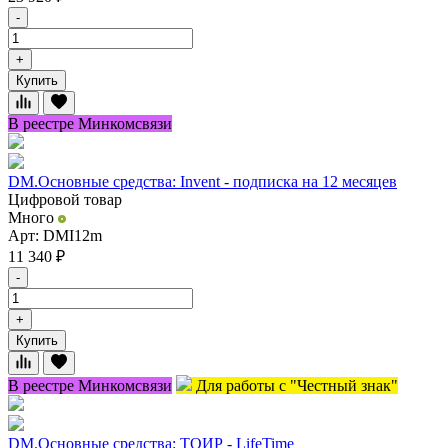
-
+
Купить
В реестре Минкомсвязи
DM.Основные средства: Invent - подписка на 12 месяцев
Цифровой товар
Много
Арт: DMI12m
11 340
₽
-
+
Купить
В реестре Минкомсвязи
Для работы с "Честный знак"
DM.Основные средства: ТОИР - LifeTime