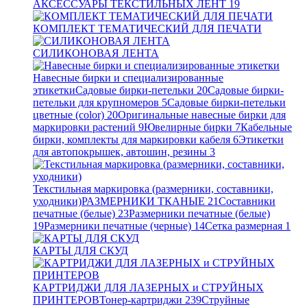
АКСЕССУАРЫ ТЕКСТИЛЬНЫХ ЛЕНТ
19
КОМПЛЕКТ ТЕМАТИЧЕСКИЙ ДЛЯ ПЕЧАТИ
СИЛИКОНОВАЯ ЛЕНТА
Навесные бирки и специализированные
этикетки
Садовые бирки-петельки
20
Садовые бирки-
петельки для крупномеров
5
Садовые бирки-петельки
цветные (color)
20
Оригинальные навесные бирки для
маркировки растений
9
Ювелирные бирки
7
Кабельные
бирки, комплекты для маркировки кабеля
6
Этикетки
для автопокрышек, автошин, резины
3
Текстильная маркировка (размерники, составники,
уходники)
РАЗМЕРНИКИ ТКАНЫЕ
21
Составники
печатные (белые)
23
Размерники печатные (белые)
19
Размерники печатные (черные)
14
Сетка размерная
1
КАРТЫ ДЛЯ СКУД
КАРТРИДЖИ ДЛЯ ЛАЗЕРНЫХ и СТРУЙНЫХ
ПРИНТЕРОВ
Тонер-картриджи
239
Струйные