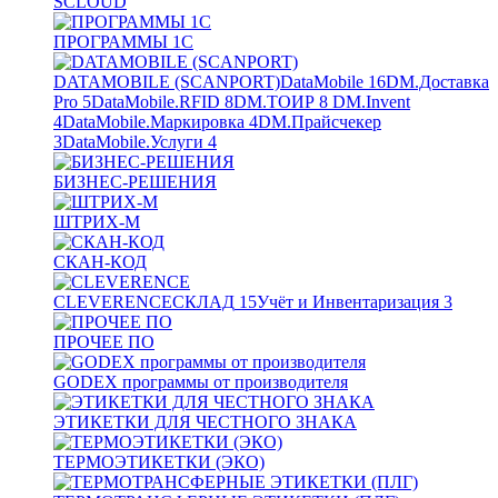
SCLOUD
ПРОГРАММЫ 1С
DATAMOBILE (SCANPORT)
DataMobile
16
DM.Доставка
Pro
5
DataMobile.RFID
8
DM.ТОИР
8
DM.Invent
4
DataMobile.Маркировка
4
DM.Прайсчекер
3
DataMobile.Услуги
4
БИЗНЕС-РЕШЕНИЯ
ШТРИХ-М
СКАН-КОД
CLEVERENCE
СКЛАД
15
Учёт и Инвентаризация
3
ПРОЧЕЕ ПО
GODEX программы от производителя
ЭТИКЕТКИ ДЛЯ ЧЕСТНОГО ЗНАКА
ТЕРМОЭТИКЕТКИ (ЭКО)