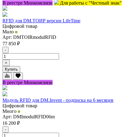
В реестре Минкомсвязи
Для работы с "Честный знак"
RFID для DM.ТОИР версии LifeTime
Цифровой товар
Мало
Арт: DMTOIRmodulRFID
77 850
₽
-
+
Купить
В реестре Минкомсвязи
Модуль RFID для DM.Invent - подписка на 6 месяцев
Цифровой товар
Много
Арт: DMImodulRFID06m
16 200
₽
-