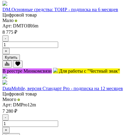
DM.Основные средства: ТОИР - подписка на 6 месяцев
Цифровой товар
Мало
Арт: DMTOIR6m
8 775
₽
-
+
Купить
В реестре Минкомсвязи
Для работы с "Честный знак"
DataMobile, версия Стандарт Pro - подписка на 12 месяцев
Цифровой товар
Много
Арт: DMPro12m
7 280
₽
-
+