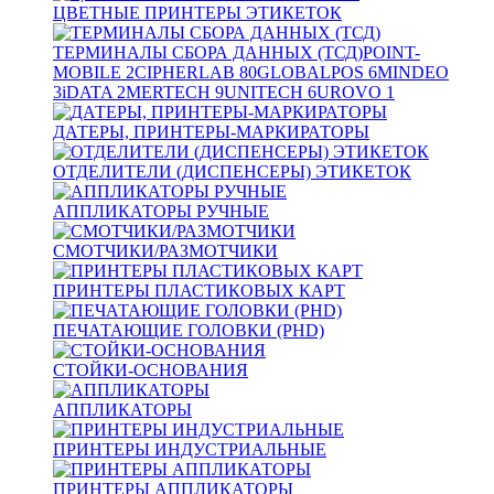
ЦВЕТНЫЕ ПРИНТЕРЫ ЭТИКЕТОК
ТЕРМИНАЛЫ СБОРА ДАННЫХ (ТСД)
POINT-
MOBILE
2
CIPHERLAB
80
GLOBALPOS
6
MINDEO
3
iDATA
2
MERTECH
9
UNITECH
6
UROVO
1
ДАТЕРЫ, ПРИНТЕРЫ-МАРКИРАТОРЫ
ОТДЕЛИТЕЛИ (ДИСПЕНСЕРЫ) ЭТИКЕТОК
АППЛИКАТОРЫ РУЧНЫЕ
СМОТЧИКИ/РАЗМОТЧИКИ
ПРИНТЕРЫ ПЛАСТИКОВЫХ КАРТ
ПЕЧАТАЮЩИЕ ГОЛОВКИ (PHD)
СТОЙКИ-ОСНОВАНИЯ
АППЛИКАТОРЫ
ПРИНТЕРЫ ИНДУСТРИАЛЬНЫЕ
ПРИНТЕРЫ АППЛИКАТОРЫ