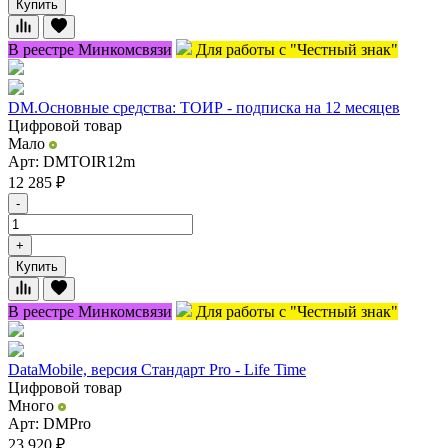
Купить
В реестре Минкомсвязи
Для работы с "Честный знак"
DM.Основные средства: ТОИР - подписка на 12 месяцев
Цифровой товар
Мало
Арт: DMTOIR12m
12 285
₽
-
+
Купить
В реестре Минкомсвязи
Для работы с "Честный знак"
DataMobile, версия Стандарт Pro - Life Time
Цифровой товар
Много
Арт: DMPro
23 920
₽