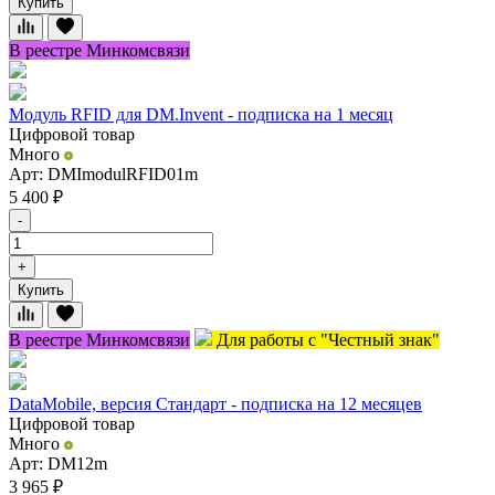
Купить
В реестре Минкомсвязи
Модуль RFID для DM.Invent - подписка на 1 месяц
Цифровой товар
Много
Арт: DMImodulRFID01m
5 400
₽
-
+
Купить
В реестре Минкомсвязи
Для работы с "Честный знак"
DataMobile, версия Стандарт - подписка на 12 месяцев
Цифровой товар
Много
Арт: DM12m
3 965
₽