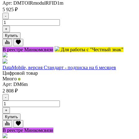
Арт: DMTOIRmodulRFID1m
5 925
₽
-
+
Купить
В реестре Минкомсвязи
Для работы с "Честный знак"
DataMobile, версия Стандарт - подписка на 6 месяцев
Цифровой товар
Много
Арт: DM6m
2 808
₽
-
+
Купить
В реестре Минкомсвязи