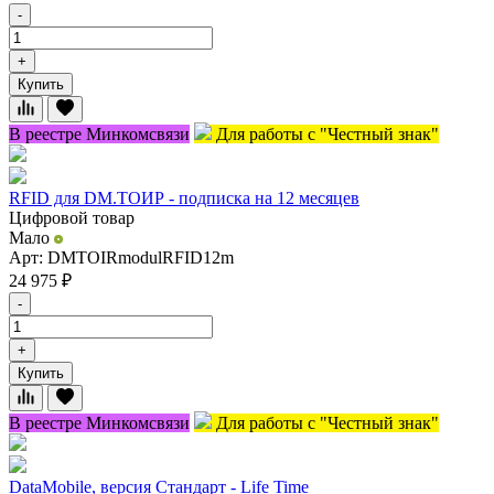
-
+
Купить
В реестре Минкомсвязи
Для работы с "Честный знак"
RFID для DM.ТОИР - подписка на 12 месяцев
Цифровой товар
Мало
Арт: DMTOIRmodulRFID12m
24 975
₽
-
+
Купить
В реестре Минкомсвязи
Для работы с "Честный знак"
DataMobile, версия Стандарт - Life Time