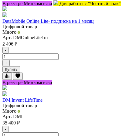
В реестре Минкомсвязи
Для работы с "Честный знак"
DataMobile Online Lite- подписка на 1 месяц
Цифровой товар
Много
Арт: DMOnlineLite1m
2 496
₽
-
+
Купить
В реестре Минкомсвязи
DM.Invent LifeTime
Цифровой товар
Много
Арт: DMI
35 400
₽
-