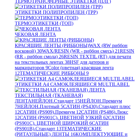
ТЕРМОТРАНСФЕРНЫЕ ЭТИКЕТКИ (ПЛГ)
ЭТИКЕТКИ ПОЛИПРОПИЛЕН (TPP)
ТЕРМОЭТИКЕТКИ (ТОП)
ЧЕКОВАЯ ЛЕНТА
КРАСЯЩИЕ ЛЕНТЫ (РИББОНЫ)
WAX (RW риббон
восковой)
30
WAX/RESIN (WR - риббон смесь)
21
RESIN
(RR - риббон смола)
26
RESIN TEXTIL (RT) для печати
на текстильных лентах
38
HSF для датеров и
маркираторов
9
Color (цветная) красящая лента
12
ТЕМАТИЧЕСКИЕ РИББОНЫ
9
ЭТИКЕТКИ А4 САМОКЛЕЯЩИЕСЯ MULTILABEL
ТЕКСТИЛЬНАЯ (ТКАНЕВАЯ)
ЛЕНТА
НЕЙЛОН.Стандарт
15
НЕЙЛОН.Премиум
7
НЕЙЛОН.Плотный
5
САТИН (PS430).Стандарт плюс
12
САТИН (PS909).Премиум
12
САТИН (PS486).Люкс
12
САТИН (PS901C). ЦВЕТНОЙ УЗКИЙ
62
САТИН
(PS901C). ЦВЕТНОЙ ШИРОКИЙ
6
САТИН
(PS901B).Стандарт
13
ТЕМАТИЧЕСКИЕ
(РИТАУЛЬНЫЕ) ЛЕНТЫ
16
КОМПЛЕКТУЮЩИЕ и