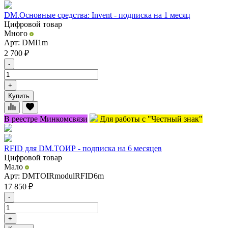
DM.Основные средства: Invent - подписка на 1 месяц
Цифровой товар
Много
Арт: DMI1m
2 700
₽
-
+
Купить
В реестре Минкомсвязи
Для работы с "Честный знак"
RFID для DM.ТОИР - подписка на 6 месяцев
Цифровой товар
Мало
Арт: DMTOIRmodulRFID6m
17 850
₽
-
+