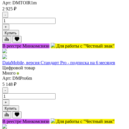
Арт: DMTOIR1m
2 925
₽
-
+
Купить
В реестре Минкомсвязи
Для работы с "Честный знак"
DataMobile, версия Стандарт Pro - подписка на 6 месяцев
Цифровой товар
Много
Арт: DMPro6m
5 148
₽
-
+
Купить
В реестре Минкомсвязи
Для работы с "Честный знак"