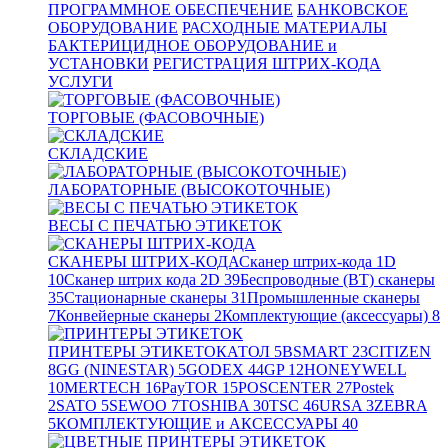
ПРОГРАММНОЕ ОБЕСПЕЧЕНИЕ
БАНКОВСКОЕ
ОБОРУДОВАНИЕ
РАСХОДНЫЕ МАТЕРИАЛЫ
БАКТЕРИЦИДНОЕ ОБОРУДОВАНИЕ и
УСТАНОВКИ
РЕГИСТРАЦИЯ ШТРИХ-КОДА
УСЛУГИ
ТОРГОВЫЕ (ФАСОВОЧНЫЕ)
СКЛАДСКИЕ
ЛАБОРАТОРНЫЕ (ВЫСОКОТОЧНЫЕ)
ВЕСЫ С ПЕЧАТЬЮ ЭТИКЕТОК
СКАНЕРЫ ШТРИХ-КОДА
Сканер штрих-кода 1D
10
Сканер штрих кода 2D
39
Беспроводные (BT) сканеры
35
Стационарные сканеры
31
Промышленные сканеры
7
Конвейерные сканеры
2
Комплектующие (аксессуары)
8
ПРИНТЕРЫ ЭТИКЕТОК
АТОЛ
5
BSMART
23
CITIZEN
8
GG (NINESTAR)
5
GODEX
44
GP
12
HONEYWELL
10
MERTECH
16
PayTOR
15
POSCENTER
27
Postek
2
SATO
5
SEWOO
7
TOSHIBA
30
TSC
46
URSA
3
ZEBRA
5
КОМПЛЕКТУЮЩИЕ и АКСЕССУАРЫ
40