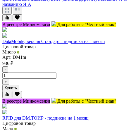
названию Я-А
В реестре Минкомсвязи
Для работы с "Честный знак"
DataMobile, версия Стандарт - подписка на 1 месяц
Цифровой товар
Много
Арт: DM1m
936
₽
-
+
Купить
В реестре Минкомсвязи
Для работы с "Честный знак"
RFID для DM.ТОИР - подписка на 1 месяц
Цифровой товар
Мало