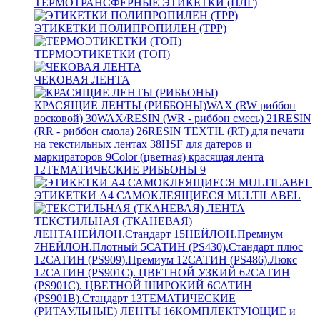
ТЕРМОТРАНСФЕРНЫЕ ЭТИКЕТКИ (ПЛГ)
ЭТИКЕТКИ ПОЛИПРОПИЛЕН (TPP)
ТЕРМОЭТИКЕТКИ (ТОП)
ЧЕКОВАЯ ЛЕНТА
КРАСЯЩИЕ ЛЕНТЫ (РИББОНЫ)
WAX (RW риббон
восковой)
30
WAX/RESIN (WR - риббон смесь)
21
RESIN
(RR - риббон смола)
26
RESIN TEXTIL (RT) для печати
на текстильных лентах
38
HSF для датеров и
маркираторов
9
Color (цветная) красящая лента
12
ТЕМАТИЧЕСКИЕ РИББОНЫ
9
ЭТИКЕТКИ А4 САМОКЛЕЯЩИЕСЯ MULTILABEL
ТЕКСТИЛЬНАЯ (ТКАНЕВАЯ)
ЛЕНТА
НЕЙЛОН.Стандарт
15
НЕЙЛОН.Премиум
7
НЕЙЛОН.Плотный
5
САТИН (PS430).Стандарт плюс
12
САТИН (PS909).Премиум
12
САТИН (PS486).Люкс
12
САТИН (PS901C). ЦВЕТНОЙ УЗКИЙ
62
САТИН
(PS901C). ЦВЕТНОЙ ШИРОКИЙ
6
САТИН
(PS901B).Стандарт
13
ТЕМАТИЧЕСКИЕ
(РИТАУЛЬНЫЕ) ЛЕНТЫ
16
КОМПЛЕКТУЮЩИЕ и