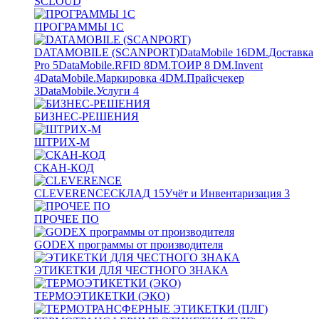
SCLOUD
ПРОГРАММЫ 1С
DATAMOBILE (SCANPORT)
DataMobile
16
DM.Доставка
Pro
5
DataMobile.RFID
8
DM.ТОИР
8
DM.Invent
4
DataMobile.Маркировка
4
DM.Прайсчекер
3
DataMobile.Услуги
4
БИЗНЕС-РЕШЕНИЯ
ШТРИХ-М
СКАН-КОД
CLEVERENCE
СКЛАД
15
Учёт и Инвентаризация
3
ПРОЧЕЕ ПО
GODEX программы от производителя
ЭТИКЕТКИ ДЛЯ ЧЕСТНОГО ЗНАКА
ТЕРМОЭТИКЕТКИ (ЭКО)