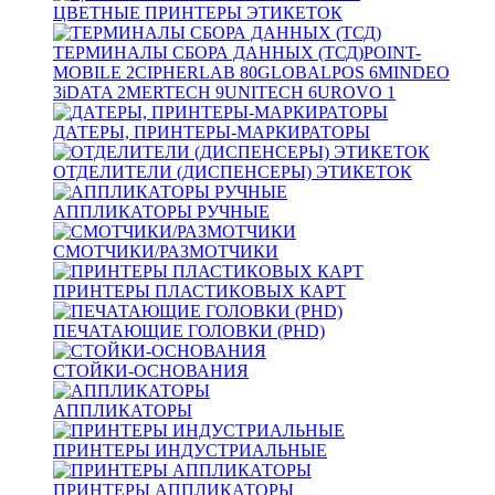
ЦВЕТНЫЕ ПРИНТЕРЫ ЭТИКЕТОК
ТЕРМИНАЛЫ СБОРА ДАННЫХ (ТСД)
POINT-
MOBILE
2
CIPHERLAB
80
GLOBALPOS
6
MINDEO
3
iDATA
2
MERTECH
9
UNITECH
6
UROVO
1
ДАТЕРЫ, ПРИНТЕРЫ-МАРКИРАТОРЫ
ОТДЕЛИТЕЛИ (ДИСПЕНСЕРЫ) ЭТИКЕТОК
АППЛИКАТОРЫ РУЧНЫЕ
СМОТЧИКИ/РАЗМОТЧИКИ
ПРИНТЕРЫ ПЛАСТИКОВЫХ КАРТ
ПЕЧАТАЮЩИЕ ГОЛОВКИ (PHD)
СТОЙКИ-ОСНОВАНИЯ
АППЛИКАТОРЫ
ПРИНТЕРЫ ИНДУСТРИАЛЬНЫЕ
ПРИНТЕРЫ АППЛИКАТОРЫ