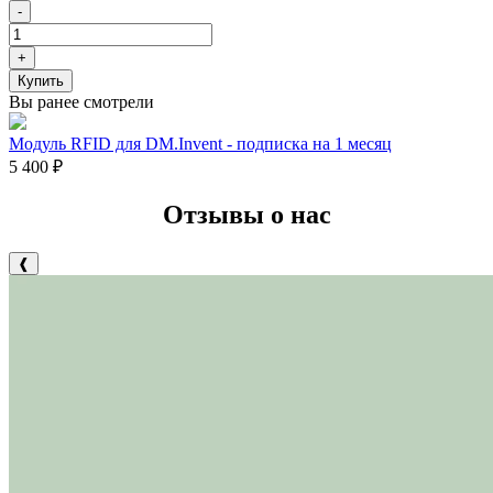
-
+
Купить
Вы ранее смотрели
Модуль RFID для DM.Invent - подписка на 1 месяц
5 400
₽
Отзывы о нас
❰