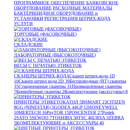
ПРОГРАММНОЕ ОБЕСПЕЧЕНИЕ
БАНКОВСКОЕ
ОБОРУДОВАНИЕ
РАСХОДНЫЕ МАТЕРИАЛЫ
БАКТЕРИЦИДНОЕ ОБОРУДОВАНИЕ и
УСТАНОВКИ
РЕГИСТРАЦИЯ ШТРИХ-КОДА
УСЛУГИ
ТОРГОВЫЕ (ФАСОВОЧНЫЕ)
СКЛАДСКИЕ
ЛАБОРАТОРНЫЕ (ВЫСОКОТОЧНЫЕ)
ВЕСЫ С ПЕЧАТЬЮ ЭТИКЕТОК
СКАНЕРЫ ШТРИХ-КОДА
Сканер штрих-кода 1D
10
Сканер штрих кода 2D
39
Беспроводные (BT) сканеры
35
Стационарные сканеры
31
Промышленные сканеры
7
Конвейерные сканеры
2
Комплектующие (аксессуары)
8
ПРИНТЕРЫ ЭТИКЕТОК
АТОЛ
5
BSMART
23
CITIZEN
8
GG (NINESTAR)
5
GODEX
44
GP
12
HONEYWELL
10
MERTECH
16
PayTOR
15
POSCENTER
27
Postek
2
SATO
5
SEWOO
7
TOSHIBA
30
TSC
46
URSA
3
ZEBRA
5
КОМПЛЕКТУЮЩИЕ и АКСЕССУАРЫ
40