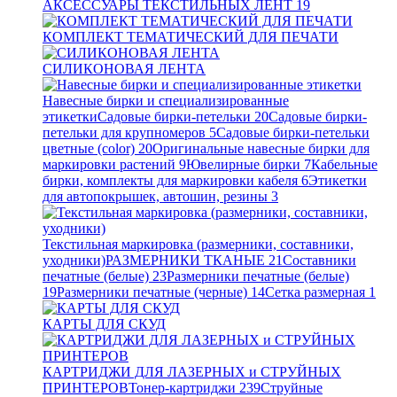
АКСЕССУАРЫ ТЕКСТИЛЬНЫХ ЛЕНТ
19
КОМПЛЕКТ ТЕМАТИЧЕСКИЙ ДЛЯ ПЕЧАТИ
СИЛИКОНОВАЯ ЛЕНТА
Навесные бирки и специализированные
этикетки
Садовые бирки-петельки
20
Садовые бирки-
петельки для крупномеров
5
Садовые бирки-петельки
цветные (color)
20
Оригинальные навесные бирки для
маркировки растений
9
Ювелирные бирки
7
Кабельные
бирки, комплекты для маркировки кабеля
6
Этикетки
для автопокрышек, автошин, резины
3
Текстильная маркировка (размерники, составники,
уходники)
РАЗМЕРНИКИ ТКАНЫЕ
21
Составники
печатные (белые)
23
Размерники печатные (белые)
19
Размерники печатные (черные)
14
Сетка размерная
1
КАРТЫ ДЛЯ СКУД
КАРТРИДЖИ ДЛЯ ЛАЗЕРНЫХ и СТРУЙНЫХ
ПРИНТЕРОВ
Тонер-картриджи
239
Струйные