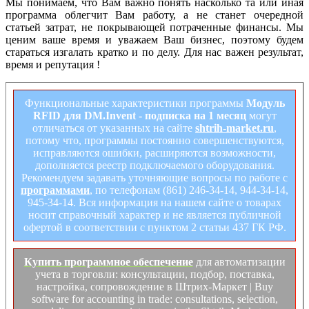
Мы понимаем, что Вам важно понять насколько та или иная
программа облегчит Вам работу, а не станет очередной
статьей затрат, не покрывающей потраченные финансы. Мы
ценим ваше время и уважаем Ваш бизнес, поэтому будем
стараться изгалать кратко и по делу. Для нас важен результат,
время и репутация !
Функциональные характеристики программы
Модуль
RFID для DM.Invent - подписка на 1 месяц
могут
отличаться от указанных на сайте
shtrih-market.ru
,
потому что, программы постоянно совершенствуются,
исправляются ошибки, расширяются возможности,
дополняется реестр подключаемого оборудования.
Рекомендуем задавать уточняющие вопросы по работе с
программами
, по телефонам (861) 246-34-14, 944-34-14,
945-34-14. Вся информация на нашем сайте о товарах
носит справочный характер и не является публичной
офертой в соответствии с пунктом 2 статьи 437 ГК РФ.
Купить программное обеспечение
для автоматизации
учета в торговли: консультации, подбор, поставка,
настройка, сопровождение в Штрих-Маркет | Buy
software for accounting in trade: consultations, selection,