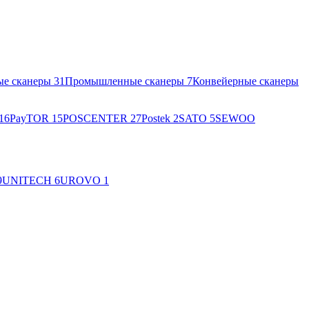
ые сканеры
31
Промышленные сканеры
7
Конвейерные сканеры
16
PayTOR
15
POSCENTER
27
Postek
2
SATO
5
SEWOO
9
UNITECH
6
UROVO
1