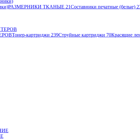
ики)
РАЗМЕРНИКИ ТКАНЫЕ
21
Составники печатные (белые)
2
ЕРОВ
Тонер-картриджи
239
Струйные картриджи
70
Красящие ле
ИЕ