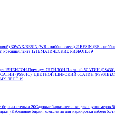
овой)
30
WAX/RESIN (WR - риббон смесь)
21
RESIN (RR - риббон
я) красящая лента
12
ТЕМАТИЧЕСКИЕ РИББОНЫ
9
рт
15
НЕЙЛОН.Премиум
7
НЕЙЛОН.Плотный
5
САТИН (PS430).
2
САТИН (PS901C). ЦВЕТНОЙ ШИРОКИЙ
6
САТИН (PS901B).С
ЫХ ЛЕНТ
19
 бирки-петельки
20
Садовые бирки-петельки для крупномеров
5
ирки
7
Кабельные бирки, комплекты для маркировки кабеля
6
Эти