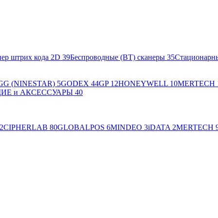
ер штрих кода 2D
39
Беспроводные (BT) сканеры
35
Стационарн
GG (NINESTAR)
5
GODEX
44
GP
12
HONEYWELL
10
MERTECH
Е и АКСЕССУАРЫ
40
2
CIPHERLAB
80
GLOBALPOS
6
MINDEO
3
iDATA
2
MERTECH