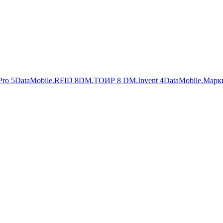
Pro
5
DataMobile.RFID
8
DM.ТОИР
8
DM.Invent
4
DataMobile.Марк