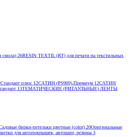
 смола)
26
RESIN TEXTIL (RT) для печати на текстильных
Стандарт плюс
12
САТИН (PS909).Премиум
12
САТИН
тандарт
13
ТЕМАТИЧЕСКИЕ (РИТАУЛЬНЫЕ) ЛЕНТЫ
Садовые бирки-петельки цветные (color)
20
Оригинальные
кетки для автопокрышек, автошин, резины
3