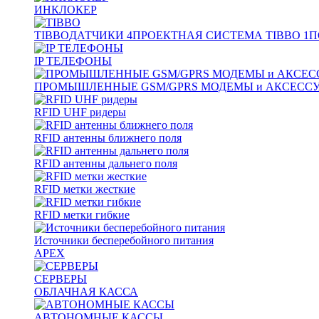
ИНКЛОКЕР
TIBBO
ДАТЧИКИ
4
ПРОЕКТНАЯ СИСТЕМА TIBBO
1
П
IP ТЕЛЕФОНЫ
ПРОМЫШЛЕННЫЕ GSM/GPRS МОДЕМЫ и АКСЕСС
RFID UHF ридеры
RFID антенны ближнего поля
RFID антенны дальнего поля
RFID метки жесткие
RFID метки гибкие
Источники бесперебойного питания
APEX
СЕРВЕРЫ
ОБЛАЧНАЯ КАССА
АВТОНОМНЫЕ КАССЫ