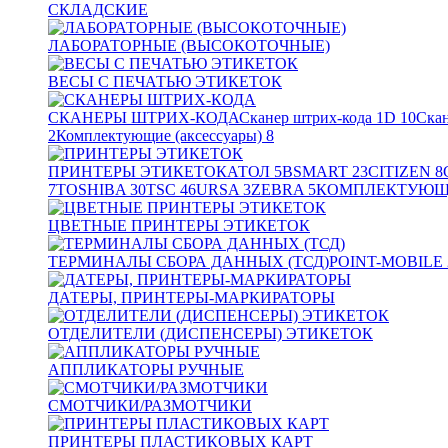
СКЛАДСКИЕ
ЛАБОРАТОРНЫЕ (ВЫСОКОТОЧНЫЕ)
ВЕСЫ С ПЕЧАТЬЮ ЭТИКЕТОК
СКАНЕРЫ ШТРИХ-КОДА
Сканер штрих-кода 1D
10
Скан
2
Комплектующие (аксессуары)
8
ПРИНТЕРЫ ЭТИКЕТОК
АТОЛ
5
BSMART
23
CITIZEN
8
7
TOSHIBA
30
TSC
46
URSA
3
ZEBRA
5
КОМПЛЕКТУЮЩИ
ЦВЕТНЫЕ ПРИНТЕРЫ ЭТИКЕТОК
ТЕРМИНАЛЫ СБОРА ДАННЫХ (ТСД)
POINT-MOBILE
ДАТЕРЫ, ПРИНТЕРЫ-МАРКИРАТОРЫ
ОТДЕЛИТЕЛИ (ДИСПЕНСЕРЫ) ЭТИКЕТОК
АППЛИКАТОРЫ РУЧНЫЕ
СМОТЧИКИ/РАЗМОТЧИКИ
ПРИНТЕРЫ ПЛАСТИКОВЫХ КАРТ