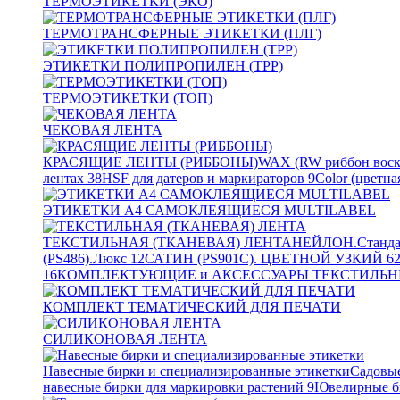
ТЕРМОЭТИКЕТКИ (ЭКО)
ТЕРМОТРАНСФЕРНЫЕ ЭТИКЕТКИ (ПЛГ)
ЭТИКЕТКИ ПОЛИПРОПИЛЕН (TPP)
ТЕРМОЭТИКЕТКИ (ТОП)
ЧЕКОВАЯ ЛЕНТА
КРАСЯЩИЕ ЛЕНТЫ (РИББОНЫ)
WAX (RW риббон воск
лентах
38
HSF для датеров и маркираторов
9
Color (цветна
ЭТИКЕТКИ А4 САМОКЛЕЯЩИЕСЯ MULTILABEL
ТЕКСТИЛЬНАЯ (ТКАНЕВАЯ) ЛЕНТА
НЕЙЛОН.Станда
(PS486).Люкс
12
САТИН (PS901C). ЦВЕТНОЙ УЗКИЙ
6
16
КОМПЛЕКТУЮЩИЕ и АКСЕССУАРЫ ТЕКСТИЛЬН
КОМПЛЕКТ ТЕМАТИЧЕСКИЙ ДЛЯ ПЕЧАТИ
СИЛИКОНОВАЯ ЛЕНТА
Навесные бирки и специализированные этикетки
Садовые
навесные бирки для маркировки растений
9
Ювелирные б