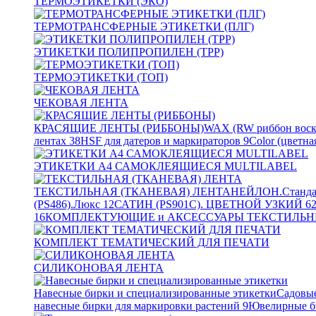
ТЕРМОЭТИКЕТКИ (ЭКО)
ТЕРМОТРАНСФЕРНЫЕ ЭТИКЕТКИ (ПЛГ)
ЭТИКЕТКИ ПОЛИПРОПИЛЕН (TPP)
ТЕРМОЭТИКЕТКИ (ТОП)
ЧЕКОВАЯ ЛЕНТА
КРАСЯЩИЕ ЛЕНТЫ (РИББОНЫ)
WAX (RW риббон воск
лентах
38
HSF для датеров и маркираторов
9
Color (цветна
ЭТИКЕТКИ А4 САМОКЛЕЯЩИЕСЯ MULTILABEL
ТЕКСТИЛЬНАЯ (ТКАНЕВАЯ) ЛЕНТА
НЕЙЛОН.Станда
(PS486).Люкс
12
САТИН (PS901C). ЦВЕТНОЙ УЗКИЙ
6
16
КОМПЛЕКТУЮЩИЕ и АКСЕССУАРЫ ТЕКСТИЛЬН
КОМПЛЕКТ ТЕМАТИЧЕСКИЙ ДЛЯ ПЕЧАТИ
СИЛИКОНОВАЯ ЛЕНТА
Навесные бирки и специализированные этикетки
Садовые
навесные бирки для маркировки растений
9
Ювелирные б