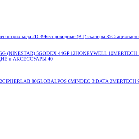
ер штрих кода 2D
39
Беспроводные (BT) сканеры
35
Стационарн
GG (NINESTAR)
5
GODEX
44
GP
12
HONEYWELL
10
MERTECH
Е и АКСЕССУАРЫ
40
2
CIPHERLAB
80
GLOBALPOS
6
MINDEO
3
iDATA
2
MERTECH