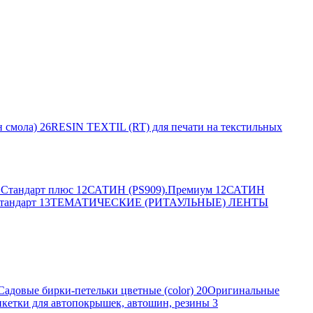
 смола)
26
RESIN TEXTIL (RT) для печати на текстильных
Стандарт плюс
12
САТИН (PS909).Премиум
12
САТИН
тандарт
13
ТЕМАТИЧЕСКИЕ (РИТАУЛЬНЫЕ) ЛЕНТЫ
Садовые бирки-петельки цветные (color)
20
Оригинальные
кетки для автопокрышек, автошин, резины
3