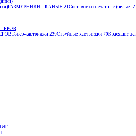
ики)
РАЗМЕРНИКИ ТКАНЫЕ
21
Составники печатные (белые)
2
ЕРОВ
Тонер-картриджи
239
Струйные картриджи
70
Красящие ле
ИЕ