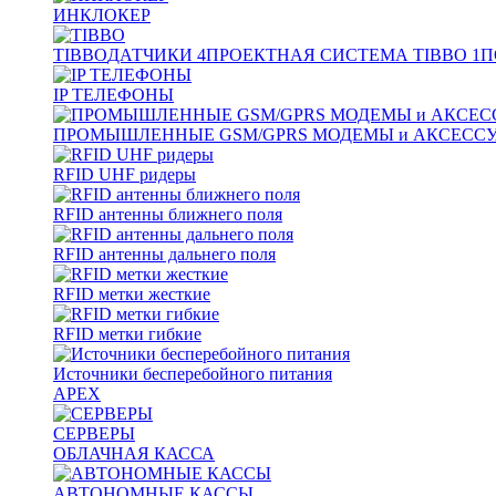
ИНКЛОКЕР
TIBBO
ДАТЧИКИ
4
ПРОЕКТНАЯ СИСТЕМА TIBBO
1
П
IP ТЕЛЕФОНЫ
ПРОМЫШЛЕННЫЕ GSM/GPRS МОДЕМЫ и АКСЕСС
RFID UHF ридеры
RFID антенны ближнего поля
RFID антенны дальнего поля
RFID метки жесткие
RFID метки гибкие
Источники бесперебойного питания
APEX
СЕРВЕРЫ
ОБЛАЧНАЯ КАССА
АВТОНОМНЫЕ КАССЫ