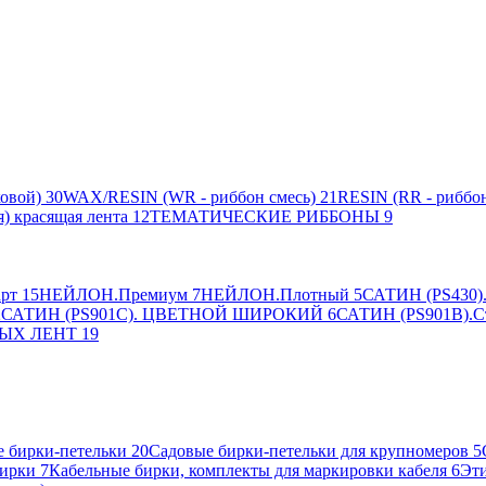
овой)
30
WAX/RESIN (WR - риббон смесь)
21
RESIN (RR - риббон
я) красящая лента
12
ТЕМАТИЧЕСКИЕ РИББОНЫ
9
рт
15
НЕЙЛОН.Премиум
7
НЕЙЛОН.Плотный
5
САТИН (PS430).
2
САТИН (PS901C). ЦВЕТНОЙ ШИРОКИЙ
6
САТИН (PS901B).С
ЫХ ЛЕНТ
19
 бирки-петельки
20
Садовые бирки-петельки для крупномеров
5
ирки
7
Кабельные бирки, комплекты для маркировки кабеля
6
Эти