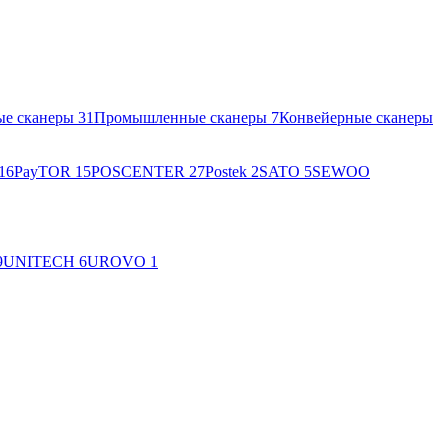
ые сканеры
31
Промышленные сканеры
7
Конвейерные сканеры
16
PayTOR
15
POSCENTER
27
Postek
2
SATO
5
SEWOO
9
UNITECH
6
UROVO
1