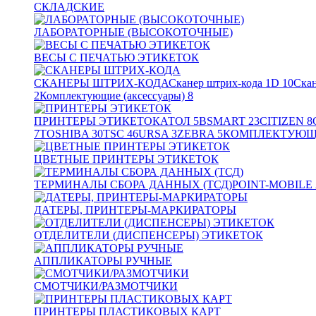
СКЛАДСКИЕ
ЛАБОРАТОРНЫЕ (ВЫСОКОТОЧНЫЕ)
ВЕСЫ С ПЕЧАТЬЮ ЭТИКЕТОК
СКАНЕРЫ ШТРИХ-КОДА
Сканер штрих-кода 1D
10
Скан
2
Комплектующие (аксессуары)
8
ПРИНТЕРЫ ЭТИКЕТОК
АТОЛ
5
BSMART
23
CITIZEN
8
7
TOSHIBA
30
TSC
46
URSA
3
ZEBRA
5
КОМПЛЕКТУЮЩИ
ЦВЕТНЫЕ ПРИНТЕРЫ ЭТИКЕТОК
ТЕРМИНАЛЫ СБОРА ДАННЫХ (ТСД)
POINT-MOBILE
ДАТЕРЫ, ПРИНТЕРЫ-МАРКИРАТОРЫ
ОТДЕЛИТЕЛИ (ДИСПЕНСЕРЫ) ЭТИКЕТОК
АППЛИКАТОРЫ РУЧНЫЕ
СМОТЧИКИ/РАЗМОТЧИКИ
ПРИНТЕРЫ ПЛАСТИКОВЫХ КАРТ