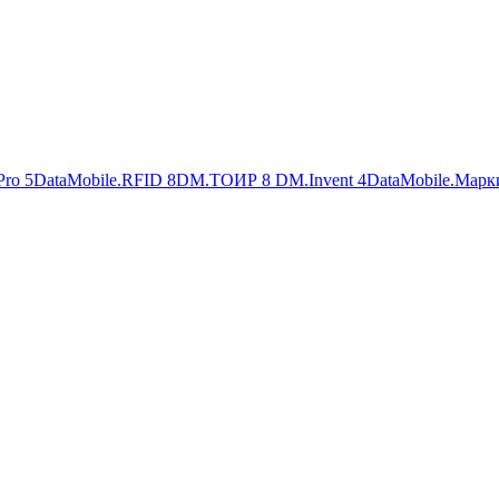
Pro
5
DataMobile.RFID
8
DM.ТОИР
8
DM.Invent
4
DataMobile.Марк