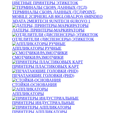
ЦВЕТНЫЕ ПРИНТЕРЫ ЭТИКЕТОК
ТЕРМИНАЛЫ СБОРА ДАННЫХ (ТСД)
POINT-
MOBILE
2
CIPHERLAB
80
GLOBALPOS
6
MINDEO
3
iDATA
2
MERTECH
9
UNITECH
6
UROVO
1
ДАТЕРЫ, ПРИНТЕРЫ-МАРКИРАТОРЫ
ОТДЕЛИТЕЛИ (ДИСПЕНСЕРЫ) ЭТИКЕТОК
АППЛИКАТОРЫ РУЧНЫЕ
СМОТЧИКИ/РАЗМОТЧИКИ
ПРИНТЕРЫ ПЛАСТИКОВЫХ КАРТ
ПЕЧАТАЮЩИЕ ГОЛОВКИ (PHD)
СТОЙКИ-ОСНОВАНИЯ
АППЛИКАТОРЫ
ПРИНТЕРЫ ИНДУСТРИАЛЬНЫЕ
ПРИНТЕРЫ АППЛИКАТОРЫ