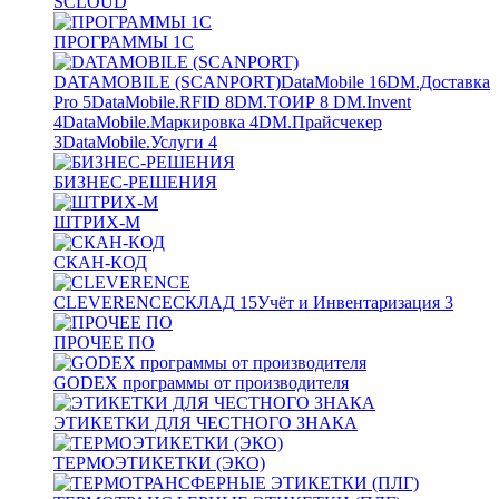
SCLOUD
ПРОГРАММЫ 1С
DATAMOBILE (SCANPORT)
DataMobile
16
DM.Доставка
Pro
5
DataMobile.RFID
8
DM.ТОИР
8
DM.Invent
4
DataMobile.Маркировка
4
DM.Прайсчекер
3
DataMobile.Услуги
4
БИЗНЕС-РЕШЕНИЯ
ШТРИХ-М
СКАН-КОД
CLEVERENCE
СКЛАД
15
Учёт и Инвентаризация
3
ПРОЧЕЕ ПО
GODEX программы от производителя
ЭТИКЕТКИ ДЛЯ ЧЕСТНОГО ЗНАКА
ТЕРМОЭТИКЕТКИ (ЭКО)