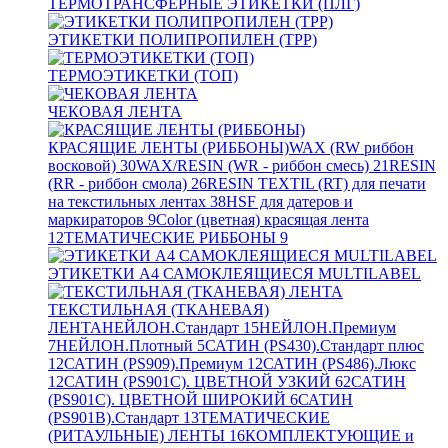
ТЕРМОТРАНСФЕРНЫЕ ЭТИКЕТКИ (ПЛГ)
ЭТИКЕТКИ ПОЛИПРОПИЛЕН (TPP)
ТЕРМОЭТИКЕТКИ (ТОП)
ЧЕКОВАЯ ЛЕНТА
КРАСЯЩИЕ ЛЕНТЫ (РИББОНЫ)
WAX (RW риббон
восковой)
30
WAX/RESIN (WR - риббон смесь)
21
RESIN
(RR - риббон смола)
26
RESIN TEXTIL (RT) для печати
на текстильных лентах
38
HSF для датеров и
маркираторов
9
Color (цветная) красящая лента
12
ТЕМАТИЧЕСКИЕ РИББОНЫ
9
ЭТИКЕТКИ А4 САМОКЛЕЯЩИЕСЯ MULTILABEL
ТЕКСТИЛЬНАЯ (ТКАНЕВАЯ)
ЛЕНТА
НЕЙЛОН.Стандарт
15
НЕЙЛОН.Премиум
7
НЕЙЛОН.Плотный
5
САТИН (PS430).Стандарт плюс
12
САТИН (PS909).Премиум
12
САТИН (PS486).Люкс
12
САТИН (PS901C). ЦВЕТНОЙ УЗКИЙ
62
САТИН
(PS901C). ЦВЕТНОЙ ШИРОКИЙ
6
САТИН
(PS901B).Стандарт
13
ТЕМАТИЧЕСКИЕ
(РИТАУЛЬНЫЕ) ЛЕНТЫ
16
КОМПЛЕКТУЮЩИЕ и