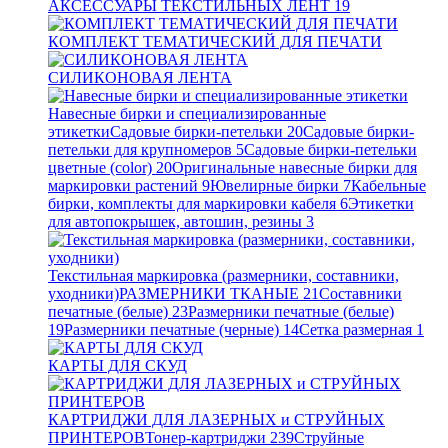
АКСЕССУАРЫ ТЕКСТИЛЬНЫХ ЛЕНТ
19
КОМПЛЕКТ ТЕМАТИЧЕСКИЙ ДЛЯ ПЕЧАТИ
СИЛИКОНОВАЯ ЛЕНТА
Навесные бирки и специализированные
этикетки
Садовые бирки-петельки
20
Садовые бирки-
петельки для крупномеров
5
Садовые бирки-петельки
цветные (color)
20
Оригинальные навесные бирки для
маркировки растений
9
Ювелирные бирки
7
Кабельные
бирки, комплекты для маркировки кабеля
6
Этикетки
для автопокрышек, автошин, резины
3
Текстильная маркировка (размерники, составники,
уходники)
РАЗМЕРНИКИ ТКАНЫЕ
21
Составники
печатные (белые)
23
Размерники печатные (белые)
19
Размерники печатные (черные)
14
Сетка размерная
1
КАРТЫ ДЛЯ СКУД
КАРТРИДЖИ ДЛЯ ЛАЗЕРНЫХ и СТРУЙНЫХ
ПРИНТЕРОВ
Тонер-картриджи
239
Струйные