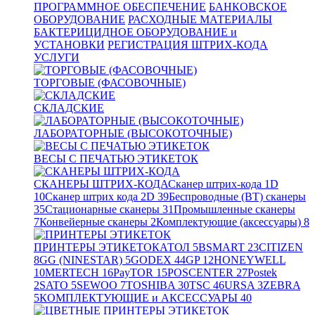
ПРОГРАММНОЕ ОБЕСПЕЧЕНИЕ
БАНКОВСКОЕ
ОБОРУДОВАНИЕ
РАСХОДНЫЕ МАТЕРИАЛЫ
БАКТЕРИЦИДНОЕ ОБОРУДОВАНИЕ и
УСТАНОВКИ
РЕГИСТРАЦИЯ ШТРИХ-КОДА
УСЛУГИ
ТОРГОВЫЕ (ФАСОВОЧНЫЕ)
СКЛАДСКИЕ
ЛАБОРАТОРНЫЕ (ВЫСОКОТОЧНЫЕ)
ВЕСЫ С ПЕЧАТЬЮ ЭТИКЕТОК
СКАНЕРЫ ШТРИХ-КОДА
Сканер штрих-кода 1D
10
Сканер штрих кода 2D
39
Беспроводные (BT) сканеры
35
Стационарные сканеры
31
Промышленные сканеры
7
Конвейерные сканеры
2
Комплектующие (аксессуары)
8
ПРИНТЕРЫ ЭТИКЕТОК
АТОЛ
5
BSMART
23
CITIZEN
8
GG (NINESTAR)
5
GODEX
44
GP
12
HONEYWELL
10
MERTECH
16
PayTOR
15
POSCENTER
27
Postek
2
SATO
5
SEWOO
7
TOSHIBA
30
TSC
46
URSA
3
ZEBRA
5
КОМПЛЕКТУЮЩИЕ и АКСЕССУАРЫ
40