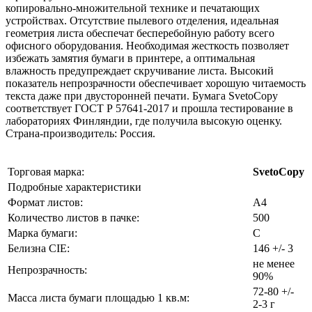
копировально-множительной технике и печатающих
устройствах. Отсутствие пылевого отделения, идеальная
геометрия листа обеспечат бесперебойную работу всего
офисного оборудования. Необходимая жесткость позволяет
избежать замятия бумаги в принтере, а оптимальная
влажность предупреждает скручивание листа. Высокий
показатель непрозрачности обеспечивает хорошую читаемость
текста даже при двусторонней печати. Бумага SvetoCopy
соответствует ГОСТ Р 57641-2017 и прошла тестирование в
лабораториях Финляндии, где получила высокую оценку.
Страна-производитель: Россия.
Торговая марка:
SvetoCopy
Подробные характеристики
Формат листов:
А4
Количество листов в пачке:
500
Марка бумаги:
С
Белизна CIE:
146 +/- 3
не менее
Непрозрачность:
90%
72-80 +/-
Масса листа бумаги площадью 1 кв.м:
2-3
г