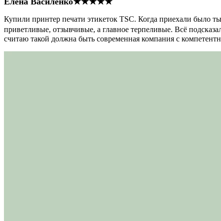
Елена Василенко
★★★★★
Купили принтер печати этикеток TSC. Когда приехали было тыс
приветливые, отзывчивые, а главное терпеливые. Всё подсказал
считаю такой должна быть современная компания с компетент