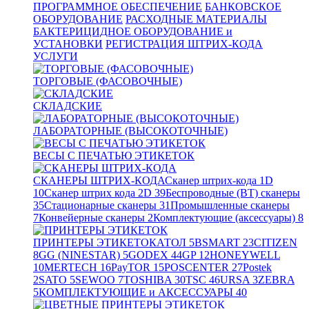
ПРОГРАММНОЕ ОБЕСПЕЧЕНИЕ
БАНКОВСКОЕ
ОБОРУДОВАНИЕ
РАСХОДНЫЕ МАТЕРИАЛЫ
БАКТЕРИЦИДНОЕ ОБОРУДОВАНИЕ и
УСТАНОВКИ
РЕГИСТРАЦИЯ ШТРИХ-КОДА
УСЛУГИ
ТОРГОВЫЕ (ФАСОВОЧНЫЕ)
СКЛАДСКИЕ
ЛАБОРАТОРНЫЕ (ВЫСОКОТОЧНЫЕ)
ВЕСЫ С ПЕЧАТЬЮ ЭТИКЕТОК
СКАНЕРЫ ШТРИХ-КОДА
Сканер штрих-кода 1D
10
Сканер штрих кода 2D
39
Беспроводные (BT) сканеры
35
Стационарные сканеры
31
Промышленные сканеры
7
Конвейерные сканеры
2
Комплектующие (аксессуары)
8
ПРИНТЕРЫ ЭТИКЕТОК
АТОЛ
5
BSMART
23
CITIZEN
8
GG (NINESTAR)
5
GODEX
44
GP
12
HONEYWELL
10
MERTECH
16
PayTOR
15
POSCENTER
27
Postek
2
SATO
5
SEWOO
7
TOSHIBA
30
TSC
46
URSA
3
ZEBRA
5
КОМПЛЕКТУЮЩИЕ и АКСЕССУАРЫ
40