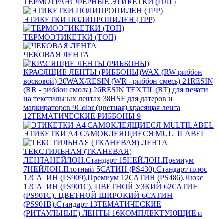
ТЕРМОТРАНСФЕРНЫЕ ЭТИКЕТКИ (ПЛГ)
ЭТИКЕТКИ ПОЛИПРОПИЛЕН (TPP)
ТЕРМОЭТИКЕТКИ (ТОП)
ЧЕКОВАЯ ЛЕНТА
КРАСЯЩИЕ ЛЕНТЫ (РИББОНЫ)
WAX (RW риббон
восковой)
30
WAX/RESIN (WR - риббон смесь)
21
RESIN
(RR - риббон смола)
26
RESIN TEXTIL (RT) для печати
на текстильных лентах
38
HSF для датеров и
маркираторов
9
Color (цветная) красящая лента
12
ТЕМАТИЧЕСКИЕ РИББОНЫ
9
ЭТИКЕТКИ А4 САМОКЛЕЯЩИЕСЯ MULTILABEL
ТЕКСТИЛЬНАЯ (ТКАНЕВАЯ)
ЛЕНТА
НЕЙЛОН.Стандарт
15
НЕЙЛОН.Премиум
7
НЕЙЛОН.Плотный
5
САТИН (PS430).Стандарт плюс
12
САТИН (PS909).Премиум
12
САТИН (PS486).Люкс
12
САТИН (PS901C). ЦВЕТНОЙ УЗКИЙ
62
САТИН
(PS901C). ЦВЕТНОЙ ШИРОКИЙ
6
САТИН
(PS901B).Стандарт
13
ТЕМАТИЧЕСКИЕ
(РИТАУЛЬНЫЕ) ЛЕНТЫ
16
КОМПЛЕКТУЮЩИЕ и