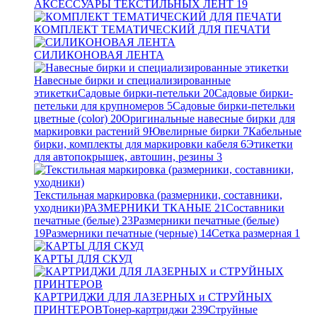
АКСЕССУАРЫ ТЕКСТИЛЬНЫХ ЛЕНТ
19
КОМПЛЕКТ ТЕМАТИЧЕСКИЙ ДЛЯ ПЕЧАТИ
СИЛИКОНОВАЯ ЛЕНТА
Навесные бирки и специализированные
этикетки
Садовые бирки-петельки
20
Садовые бирки-
петельки для крупномеров
5
Садовые бирки-петельки
цветные (color)
20
Оригинальные навесные бирки для
маркировки растений
9
Ювелирные бирки
7
Кабельные
бирки, комплекты для маркировки кабеля
6
Этикетки
для автопокрышек, автошин, резины
3
Текстильная маркировка (размерники, составники,
уходники)
РАЗМЕРНИКИ ТКАНЫЕ
21
Составники
печатные (белые)
23
Размерники печатные (белые)
19
Размерники печатные (черные)
14
Сетка размерная
1
КАРТЫ ДЛЯ СКУД
КАРТРИДЖИ ДЛЯ ЛАЗЕРНЫХ и СТРУЙНЫХ
ПРИНТЕРОВ
Тонер-картриджи
239
Струйные