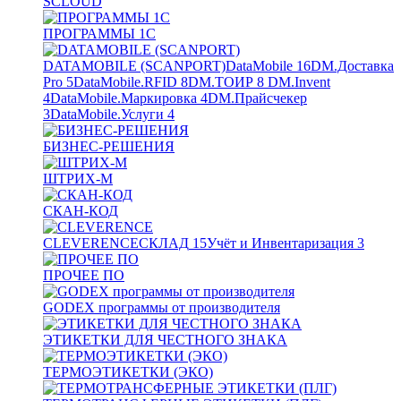
SCLOUD
ПРОГРАММЫ 1С
DATAMOBILE (SCANPORT)
DataMobile
16
DM.Доставка
Pro
5
DataMobile.RFID
8
DM.ТОИР
8
DM.Invent
4
DataMobile.Маркировка
4
DM.Прайсчекер
3
DataMobile.Услуги
4
БИЗНЕС-РЕШЕНИЯ
ШТРИХ-М
СКАН-КОД
CLEVERENCE
СКЛАД
15
Учёт и Инвентаризация
3
ПРОЧЕЕ ПО
GODEX программы от производителя
ЭТИКЕТКИ ДЛЯ ЧЕСТНОГО ЗНАКА
ТЕРМОЭТИКЕТКИ (ЭКО)