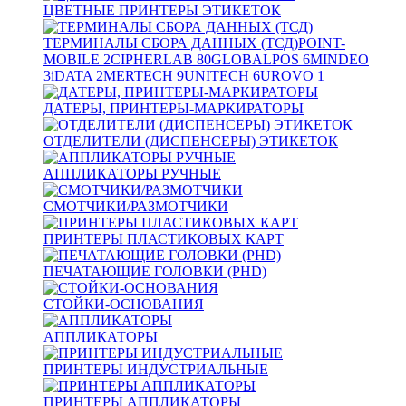
ЦВЕТНЫЕ ПРИНТЕРЫ ЭТИКЕТОК
ТЕРМИНАЛЫ СБОРА ДАННЫХ (ТСД)
POINT-
MOBILE
2
CIPHERLAB
80
GLOBALPOS
6
MINDEO
3
iDATA
2
MERTECH
9
UNITECH
6
UROVO
1
ДАТЕРЫ, ПРИНТЕРЫ-МАРКИРАТОРЫ
ОТДЕЛИТЕЛИ (ДИСПЕНСЕРЫ) ЭТИКЕТОК
АППЛИКАТОРЫ РУЧНЫЕ
СМОТЧИКИ/РАЗМОТЧИКИ
ПРИНТЕРЫ ПЛАСТИКОВЫХ КАРТ
ПЕЧАТАЮЩИЕ ГОЛОВКИ (PHD)
СТОЙКИ-ОСНОВАНИЯ
АППЛИКАТОРЫ
ПРИНТЕРЫ ИНДУСТРИАЛЬНЫЕ
ПРИНТЕРЫ АППЛИКАТОРЫ