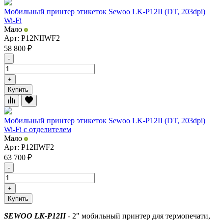
Мобильный принтер этикеток Sewoo LK-P12II (DT, 203dpi)
Wi-Fi
Мало
Арт: P12NIIWF2
58 800
₽
-
+
Купить
Мобильный принтер этикеток Sewoo LK-P12II (DT, 203dpi)
Wi-Fi с отделителем
Мало
Арт: P12IIWF2
63 700
₽
-
+
Купить
SEWOO LK-P12II
- 2" мобильный принтер для термопечати,