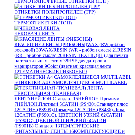
ТЕРМОТРАНСФЕРНЫЕ ЭТИКЕТКИ (ПЛГ)
ЭТИКЕТКИ ПОЛИПРОПИЛЕН (TPP)
ТЕРМОЭТИКЕТКИ (ТОП)
ЧЕКОВАЯ ЛЕНТА
КРАСЯЩИЕ ЛЕНТЫ (РИББОНЫ)
WAX (RW риббон
восковой)
30
WAX/RESIN (WR - риббон смесь)
21
RESIN
(RR - риббон смола)
26
RESIN TEXTIL (RT) для печати
на текстильных лентах
38
HSF для датеров и
маркираторов
9
Color (цветная) красящая лента
12
ТЕМАТИЧЕСКИЕ РИББОНЫ
9
ЭТИКЕТКИ А4 САМОКЛЕЯЩИЕСЯ MULTILABEL
ТЕКСТИЛЬНАЯ (ТКАНЕВАЯ)
ЛЕНТА
НЕЙЛОН.Стандарт
15
НЕЙЛОН.Премиум
7
НЕЙЛОН.Плотный
5
САТИН (PS430).Стандарт плюс
12
САТИН (PS909).Премиум
12
САТИН (PS486).Люкс
12
САТИН (PS901C). ЦВЕТНОЙ УЗКИЙ
62
САТИН
(PS901C). ЦВЕТНОЙ ШИРОКИЙ
6
САТИН
(PS901B).Стандарт
13
ТЕМАТИЧЕСКИЕ
(РИТАУЛЬНЫЕ) ЛЕНТЫ
16
КОМПЛЕКТУЮЩИЕ и