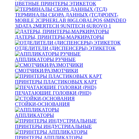
ЦВЕТНЫЕ ПРИНТЕРЫ ЭТИКЕТОК
ТЕРМИНАЛЫ СБОРА ДАННЫХ (ТСД)
POINT-
MOBILE
2
CIPHERLAB
80
GLOBALPOS
6
MINDEO
3
iDATA
2
MERTECH
9
UNITECH
6
UROVO
1
ДАТЕРЫ, ПРИНТЕРЫ-МАРКИРАТОРЫ
ОТДЕЛИТЕЛИ (ДИСПЕНСЕРЫ) ЭТИКЕТОК
АППЛИКАТОРЫ РУЧНЫЕ
СМОТЧИКИ/РАЗМОТЧИКИ
ПРИНТЕРЫ ПЛАСТИКОВЫХ КАРТ
ПЕЧАТАЮЩИЕ ГОЛОВКИ (PHD)
СТОЙКИ-ОСНОВАНИЯ
АППЛИКАТОРЫ
ПРИНТЕРЫ ИНДУСТРИАЛЬНЫЕ
ПРИНТЕРЫ АППЛИКАТОРЫ