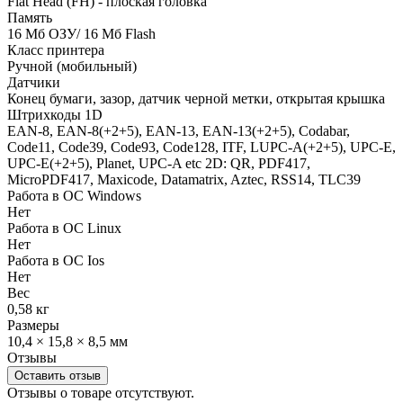
Flat Head (FH) - плоская головка
Память
16 Мб ОЗУ/ 16 Мб Flash
Класс принтера
Ручной (мобильный)
Датчики
Конец бумаги, зазор, датчик черной метки, открытая крышка
Штрихкоды 1D
EAN-8, EAN-8(+2+5), EAN-13, EAN-13(+2+5), Codabar,
Code11, Code39, Code93, Code128, ITF, LUPC-A(+2+5), UPC-E,
UPC-E(+2+5), Planet, UPC-A etc 2D: QR, PDF417,
MicroPDF417, Maxicode, Datamatrix, Aztec, RSS14, TLC39
Работа в ОС Windows
Нет
Работа в ОС Linux
Нет
Работа в ОС Ios
Нет
Вес
0,58 кг
Размеры
10,4 × 15,8 × 8,5 мм
Отзывы
Оставить отзыв
Отзывы о товаре отсутствуют.