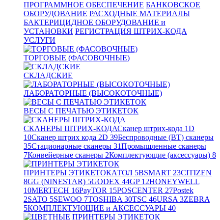
ПРОГРАММНОЕ ОБЕСПЕЧЕНИЕ
БАНКОВСКОЕ
ОБОРУДОВАНИЕ
РАСХОДНЫЕ МАТЕРИАЛЫ
БАКТЕРИЦИДНОЕ ОБОРУДОВАНИЕ и
УСТАНОВКИ
РЕГИСТРАЦИЯ ШТРИХ-КОДА
УСЛУГИ
ТОРГОВЫЕ (ФАСОВОЧНЫЕ)
СКЛАДСКИЕ
ЛАБОРАТОРНЫЕ (ВЫСОКОТОЧНЫЕ)
ВЕСЫ С ПЕЧАТЬЮ ЭТИКЕТОК
СКАНЕРЫ ШТРИХ-КОДА
Сканер штрих-кода 1D
10
Сканер штрих кода 2D
39
Беспроводные (BT) сканеры
35
Стационарные сканеры
31
Промышленные сканеры
7
Конвейерные сканеры
2
Комплектующие (аксессуары)
8
ПРИНТЕРЫ ЭТИКЕТОК
АТОЛ
5
BSMART
23
CITIZEN
8
GG (NINESTAR)
5
GODEX
44
GP
12
HONEYWELL
10
MERTECH
16
PayTOR
15
POSCENTER
27
Postek
2
SATO
5
SEWOO
7
TOSHIBA
30
TSC
46
URSA
3
ZEBRA
5
КОМПЛЕКТУЮЩИЕ и АКСЕССУАРЫ
40