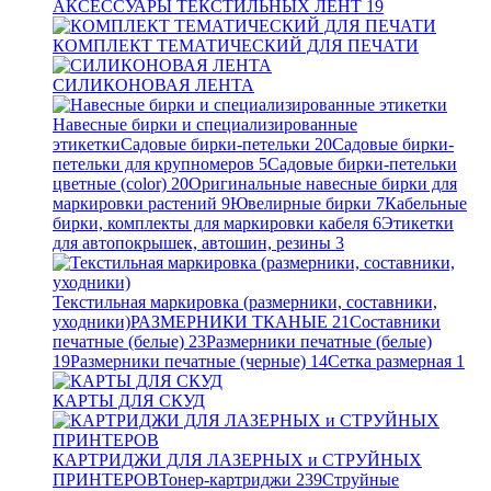
АКСЕССУАРЫ ТЕКСТИЛЬНЫХ ЛЕНТ
19
КОМПЛЕКТ ТЕМАТИЧЕСКИЙ ДЛЯ ПЕЧАТИ
СИЛИКОНОВАЯ ЛЕНТА
Навесные бирки и специализированные
этикетки
Садовые бирки-петельки
20
Садовые бирки-
петельки для крупномеров
5
Садовые бирки-петельки
цветные (color)
20
Оригинальные навесные бирки для
маркировки растений
9
Ювелирные бирки
7
Кабельные
бирки, комплекты для маркировки кабеля
6
Этикетки
для автопокрышек, автошин, резины
3
Текстильная маркировка (размерники, составники,
уходники)
РАЗМЕРНИКИ ТКАНЫЕ
21
Составники
печатные (белые)
23
Размерники печатные (белые)
19
Размерники печатные (черные)
14
Сетка размерная
1
КАРТЫ ДЛЯ СКУД
КАРТРИДЖИ ДЛЯ ЛАЗЕРНЫХ и СТРУЙНЫХ
ПРИНТЕРОВ
Тонер-картриджи
239
Струйные