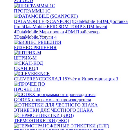
SCLOUD
ПРОГРАММЫ 1С
DATAMOBILE (SCANPORT)
DataMobile
16
DM.Доставка
Pro
5
DataMobile.RFID
8
DM.ТОИР
8
DM.Invent
4
DataMobile.Маркировка
4
DM.Прайсчекер
3
DataMobile.Услуги
4
БИЗНЕС-РЕШЕНИЯ
ШТРИХ-М
СКАН-КОД
CLEVERENCE
СКЛАД
15
Учёт и Инвентаризация
3
ПРОЧЕЕ ПО
GODEX программы от производителя
ЭТИКЕТКИ ДЛЯ ЧЕСТНОГО ЗНАКА
ТЕРМОЭТИКЕТКИ (ЭКО)