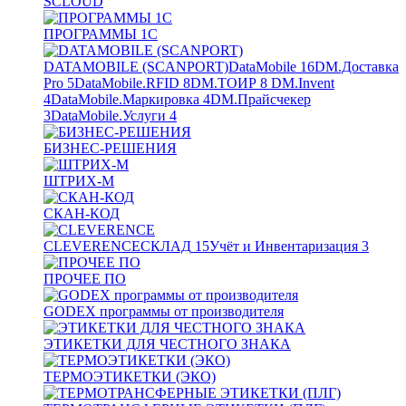
SCLOUD
ПРОГРАММЫ 1С
DATAMOBILE (SCANPORT)
DataMobile
16
DM.Доставка
Pro
5
DataMobile.RFID
8
DM.ТОИР
8
DM.Invent
4
DataMobile.Маркировка
4
DM.Прайсчекер
3
DataMobile.Услуги
4
БИЗНЕС-РЕШЕНИЯ
ШТРИХ-М
СКАН-КОД
CLEVERENCE
СКЛАД
15
Учёт и Инвентаризация
3
ПРОЧЕЕ ПО
GODEX программы от производителя
ЭТИКЕТКИ ДЛЯ ЧЕСТНОГО ЗНАКА
ТЕРМОЭТИКЕТКИ (ЭКО)