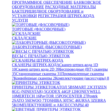
ПРОГРАММНОЕ ОБЕСПЕЧЕНИЕ
БАНКОВСКОЕ
ОБОРУДОВАНИЕ
РАСХОДНЫЕ МАТЕРИАЛЫ
БАКТЕРИЦИДНОЕ ОБОРУДОВАНИЕ и
УСТАНОВКИ
РЕГИСТРАЦИЯ ШТРИХ-КОДА
УСЛУГИ
ТОРГОВЫЕ (ФАСОВОЧНЫЕ)
СКЛАДСКИЕ
ЛАБОРАТОРНЫЕ (ВЫСОКОТОЧНЫЕ)
ВЕСЫ С ПЕЧАТЬЮ ЭТИКЕТОК
СКАНЕРЫ ШТРИХ-КОДА
Сканер штрих-кода 1D
10
Сканер штрих кода 2D
39
Беспроводные (BT) сканеры
35
Стационарные сканеры
31
Промышленные сканеры
7
Конвейерные сканеры
2
Комплектующие (аксессуары)
8
ПРИНТЕРЫ ЭТИКЕТОК
АТОЛ
5
BSMART
23
CITIZEN
8
GG (NINESTAR)
5
GODEX
44
GP
12
HONEYWELL
10
MERTECH
16
PayTOR
15
POSCENTER
27
Postek
2
SATO
5
SEWOO
7
TOSHIBA
30
TSC
46
URSA
3
ZEBRA
5
КОМПЛЕКТУЮЩИЕ и АКСЕССУАРЫ
40