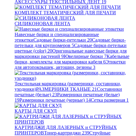
АКСЕССУАРЫ ТЕКСТИЛЬНЫХ ЛЕНТ
19
КОМПЛЕКТ ТЕМАТИЧЕСКИЙ ДЛЯ ПЕЧАТИ
СИЛИКОНОВАЯ ЛЕНТА
Навесные бирки и специализированные
этикетки
Садовые бирки-петельки
20
Садовые бирки-
петельки для крупномеров
5
Садовые бирки-петельки
цветные (color)
20
Оригинальные навесные бирки для
маркировки растений
9
Ювелирные бирки
7
Кабельные
бирки, комплекты для маркировки кабеля
6
Этикетки
для автопокрышек, автошин, резины
3
Текстильная маркировка (размерники, составники,
уходники)
РАЗМЕРНИКИ ТКАНЫЕ
21
Составники
печатные (белые)
23
Размерники печатные (белые)
19
Размерники печатные (черные)
14
Сетка размерная
1
КАРТЫ ДЛЯ СКУД
КАРТРИДЖИ ДЛЯ ЛАЗЕРНЫХ и СТРУЙНЫХ
ПРИНТЕРОВ
Тонер-картриджи
239
Струйные