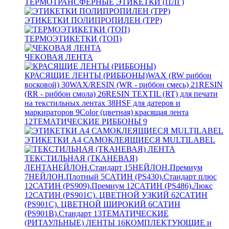
ТЕРМОТРАНСФЕРНЫЕ ЭТИКЕТКИ (ПЛГ)
ЭТИКЕТКИ ПОЛИПРОПИЛЕН (TPP)
ТЕРМОЭТИКЕТКИ (ТОП)
ЧЕКОВАЯ ЛЕНТА
КРАСЯЩИЕ ЛЕНТЫ (РИББОНЫ)
WAX (RW риббон
восковой)
30
WAX/RESIN (WR - риббон смесь)
21
RESIN
(RR - риббон смола)
26
RESIN TEXTIL (RT) для печати
на текстильных лентах
38
HSF для датеров и
маркираторов
9
Color (цветная) красящая лента
12
ТЕМАТИЧЕСКИЕ РИББОНЫ
9
ЭТИКЕТКИ А4 САМОКЛЕЯЩИЕСЯ MULTILABEL
ТЕКСТИЛЬНАЯ (ТКАНЕВАЯ)
ЛЕНТА
НЕЙЛОН.Стандарт
15
НЕЙЛОН.Премиум
7
НЕЙЛОН.Плотный
5
САТИН (PS430).Стандарт плюс
12
САТИН (PS909).Премиум
12
САТИН (PS486).Люкс
12
САТИН (PS901C). ЦВЕТНОЙ УЗКИЙ
62
САТИН
(PS901C). ЦВЕТНОЙ ШИРОКИЙ
6
САТИН
(PS901B).Стандарт
13
ТЕМАТИЧЕСКИЕ
(РИТАУЛЬНЫЕ) ЛЕНТЫ
16
КОМПЛЕКТУЮЩИЕ и