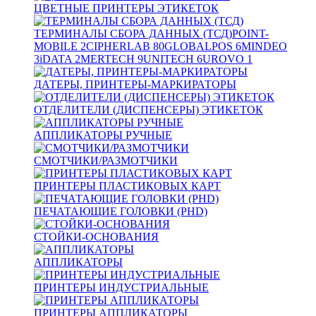
ЦВЕТНЫЕ ПРИНТЕРЫ ЭТИКЕТОК
ТЕРМИНАЛЫ СБОРА ДАННЫХ (ТСД)
POINT-
MOBILE
2
CIPHERLAB
80
GLOBALPOS
6
MINDEO
3
iDATA
2
MERTECH
9
UNITECH
6
UROVO
1
ДАТЕРЫ, ПРИНТЕРЫ-МАРКИРАТОРЫ
ОТДЕЛИТЕЛИ (ДИСПЕНСЕРЫ) ЭТИКЕТОК
АППЛИКАТОРЫ РУЧНЫЕ
СМОТЧИКИ/РАЗМОТЧИКИ
ПРИНТЕРЫ ПЛАСТИКОВЫХ КАРТ
ПЕЧАТАЮЩИЕ ГОЛОВКИ (PHD)
СТОЙКИ-ОСНОВАНИЯ
АППЛИКАТОРЫ
ПРИНТЕРЫ ИНДУСТРИАЛЬНЫЕ
ПРИНТЕРЫ АППЛИКАТОРЫ