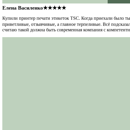
Елена Василенко
★★★★★
Купили принтер печати этикеток TSC. Когда приехали было тыс
приветливые, отзывчивые, а главное терпеливые. Всё подсказал
считаю такой должна быть современная компания с компетент