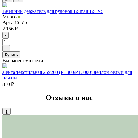
Внешний держатель для рулонов BSmart BS-V5
Много
Арт: BS-V5
2 156
₽
-
+
Купить
Вы ранее смотрели
Лента текстильная 25х200 (PT300/РТ3000) нейлон белый для
печати
810
₽
Отзывы о нас
❰