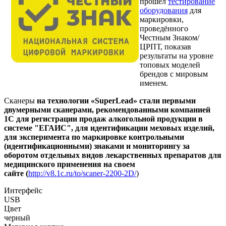
прошёл
тестирование
оборудования
для
маркировки,
проведённого
Честным Знаком/
ЦРПТ, показав
результаты на уровне
топовых моделей
брендов с мировым
именем.
Сканеры
на технологии
«SuperLead»
стали первыми
двумерными сканерами, рекомендованными компанией
1С для регистрации продаж алкогольной продукции в
системе "ЕГАИС", для идентификации меховых изделий,
для эксперимента по маркировке контрольными
(идентификационными) знаками и мониторингу за
оборотом отдельных видов лекарственных препаратов для
медицинского применения на своем
сайте
(
http://v8.1c.ru/to/scaner-2200-2D/
)
Интерфейс
USB
Цвет
черный