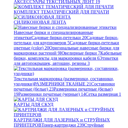
АКСЕССУАРЫ ТЕКСТИЛЬНЫХ ЛЕНТ
19
КОМПЛЕКТ ТЕМАТИЧЕСКИЙ ДЛЯ ПЕЧАТИ
СИЛИКОНОВАЯ ЛЕНТА
Навесные бирки и специализированные
этикетки
Садовые бирки-петельки
20
Садовые бирки-
петельки для крупномеров
5
Садовые бирки-петельки
цветные (color)
20
Оригинальные навесные бирки для
маркировки растений
9
Ювелирные бирки
7
Кабельные
бирки, комплекты для маркировки кабеля
6
Этикетки
для автопокрышек, автошин, резины
3
Текстильная маркировка (размерники, составники,
уходники)
РАЗМЕРНИКИ ТКАНЫЕ
21
Составники
печатные (белые)
23
Размерники печатные (белые)
19
Размерники печатные (черные)
14
Сетка размерная
1
КАРТЫ ДЛЯ СКУД
КАРТРИДЖИ ДЛЯ ЛАЗЕРНЫХ и СТРУЙНЫХ
ПРИНТЕРОВ
Тонер-картриджи
239
Струйные