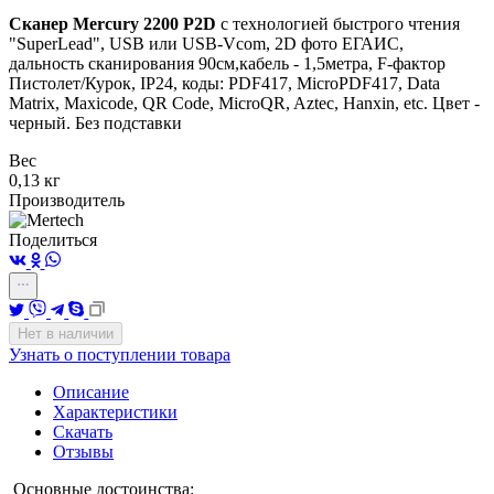
Сканер Mercury 2200 P2D
с технологией быстрого чтения
"SuperLead", USB или USB-Vcom,
2D фото ЕГАИС
,
дальность сканирования 90см,кабель - 1,5метра,
F-фактор
Пистолет/Курок,
IP24, коды: PDF417, MicroPDF417, Data
Matrix, Maxicode, QR Code, MicroQR, Aztec, Hanxin, etc.
Цвет -
черный. Без подставки
Вес
0,13 кг
Производитель
Поделиться
Нет в наличии
Узнать о поступлении товара
Описание
Характеристики
Скачать
Отзывы
Основные достоинства: