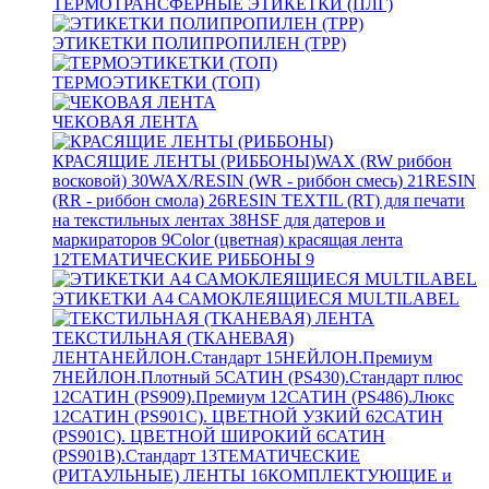
ТЕРМОТРАНСФЕРНЫЕ ЭТИКЕТКИ (ПЛГ)
ЭТИКЕТКИ ПОЛИПРОПИЛЕН (TPP)
ТЕРМОЭТИКЕТКИ (ТОП)
ЧЕКОВАЯ ЛЕНТА
КРАСЯЩИЕ ЛЕНТЫ (РИББОНЫ)
WAX (RW риббон
восковой)
30
WAX/RESIN (WR - риббон смесь)
21
RESIN
(RR - риббон смола)
26
RESIN TEXTIL (RT) для печати
на текстильных лентах
38
HSF для датеров и
маркираторов
9
Color (цветная) красящая лента
12
ТЕМАТИЧЕСКИЕ РИББОНЫ
9
ЭТИКЕТКИ А4 САМОКЛЕЯЩИЕСЯ MULTILABEL
ТЕКСТИЛЬНАЯ (ТКАНЕВАЯ)
ЛЕНТА
НЕЙЛОН.Стандарт
15
НЕЙЛОН.Премиум
7
НЕЙЛОН.Плотный
5
САТИН (PS430).Стандарт плюс
12
САТИН (PS909).Премиум
12
САТИН (PS486).Люкс
12
САТИН (PS901C). ЦВЕТНОЙ УЗКИЙ
62
САТИН
(PS901C). ЦВЕТНОЙ ШИРОКИЙ
6
САТИН
(PS901B).Стандарт
13
ТЕМАТИЧЕСКИЕ
(РИТАУЛЬНЫЕ) ЛЕНТЫ
16
КОМПЛЕКТУЮЩИЕ и