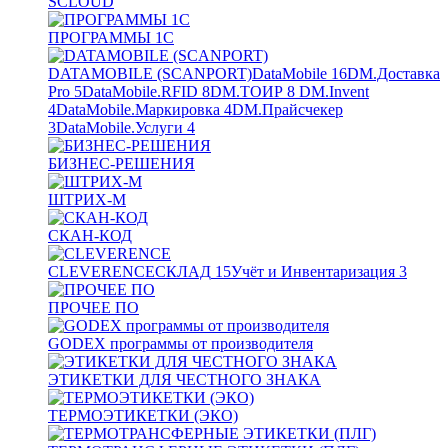
SCLOUD
ПРОГРАММЫ 1С
DATAMOBILE (SCANPORT)
DataMobile
16
DM.Доставка
Pro
5
DataMobile.RFID
8
DM.ТОИР
8
DM.Invent
4
DataMobile.Маркировка
4
DM.Прайсчекер
3
DataMobile.Услуги
4
БИЗНЕС-РЕШЕНИЯ
ШТРИХ-М
СКАН-КОД
CLEVERENCE
СКЛАД
15
Учёт и Инвентаризация
3
ПРОЧЕЕ ПО
GODEX программы от производителя
ЭТИКЕТКИ ДЛЯ ЧЕСТНОГО ЗНАКА
ТЕРМОЭТИКЕТКИ (ЭКО)