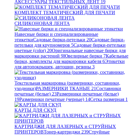
АКСЕССУАРЫ ТЕКСТИЛЬНЫХ ЛЕНТ
19
КОМПЛЕКТ ТЕМАТИЧЕСКИЙ ДЛЯ ПЕЧАТИ
СИЛИКОНОВАЯ ЛЕНТА
Навесные бирки и специализированные
этикетки
Садовые бирки-петельки
20
Садовые бирки-
петельки для крупномеров
5
Садовые бирки-петельки
цветные (color)
20
Оригинальные навесные бирки для
маркировки растений
9
Ювелирные бирки
7
Кабельные
бирки, комплекты для маркировки кабеля
6
Этикетки
для автопокрышек, автошин, резины
3
Текстильная маркировка (размерники, составники,
уходники)
РАЗМЕРНИКИ ТКАНЫЕ
21
Составники
печатные (белые)
23
Размерники печатные (белые)
19
Размерники печатные (черные)
14
Сетка размерная
1
КАРТЫ ДЛЯ СКУД
КАРТРИДЖИ ДЛЯ ЛАЗЕРНЫХ и СТРУЙНЫХ
ПРИНТЕРОВ
Тонер-картриджи
239
Струйные