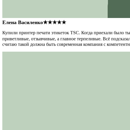
Елена Василенко
★★★★★
Купили принтер печати этикеток TSC. Когда приехали было тыс
приветливые, отзывчивые, а главное терпеливые. Всё подсказал
считаю такой должна быть современная компания с компетент