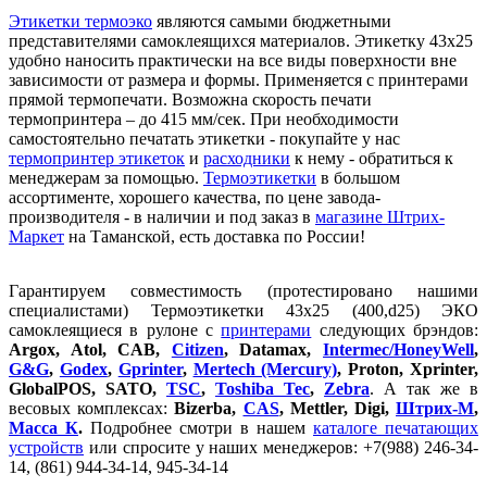
Этикетки термоэко
являются самыми бюджетными
представителями самоклеящихся материалов. Этикетку 43х25
удобно наносить практически на все виды поверхности вне
зависимости от размера и формы. Применяется с принтерами
прямой термопечати. Возможна скорость печати
термопринтера – до 415 мм/сек.
При необходимости
самостоятельно печатать этикетки - покупайте у нас
термопринтер этикеток
и
расходники
к нему - обратиться к
менеджерам за помощью.
Термоэтикетки
в большом
ассортименте, хорошего качества, по цене завода-
производителя - в наличии и под заказ в
магазине Штрих-
Маркет
на Таманской, есть доставка по России!
Гарантируем совместимость (протестировано нашими
специалистами) Термоэтикетки 43х25 (400,d25) ЭКО
самоклеящиеся в рулоне с
принтерами
следующих брэндов:
Argox, Atol, CAB,
Citizen
, Datamax,
Intermec/HoneyWell
,
G&G
,
Godex
,
Gprinter
,
Mertech (Mercury)
, Proton, Xprinter,
GlobalPOS, SATO,
TSC
,
Toshiba Tec
,
Zebra
. А так же в
весовых комплексах:
Bizerba,
CAS
, Mettler, Digi,
Штрих-М
,
Масса К
.
Подробнее смотри в нашем
каталоге печатающих
устройств
или спросите у наших менеджеров: +7(988) 246-34-
14, (861) 944-34-14, 945-34-14