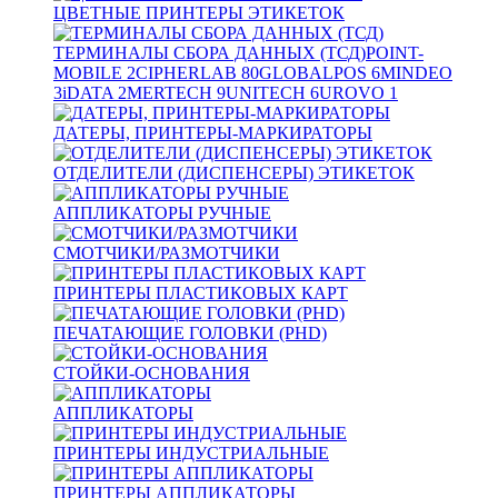
ЦВЕТНЫЕ ПРИНТЕРЫ ЭТИКЕТОК
ТЕРМИНАЛЫ СБОРА ДАННЫХ (ТСД)
POINT-
MOBILE
2
CIPHERLAB
80
GLOBALPOS
6
MINDEO
3
iDATA
2
MERTECH
9
UNITECH
6
UROVO
1
ДАТЕРЫ, ПРИНТЕРЫ-МАРКИРАТОРЫ
ОТДЕЛИТЕЛИ (ДИСПЕНСЕРЫ) ЭТИКЕТОК
АППЛИКАТОРЫ РУЧНЫЕ
СМОТЧИКИ/РАЗМОТЧИКИ
ПРИНТЕРЫ ПЛАСТИКОВЫХ КАРТ
ПЕЧАТАЮЩИЕ ГОЛОВКИ (PHD)
СТОЙКИ-ОСНОВАНИЯ
АППЛИКАТОРЫ
ПРИНТЕРЫ ИНДУСТРИАЛЬНЫЕ
ПРИНТЕРЫ АППЛИКАТОРЫ