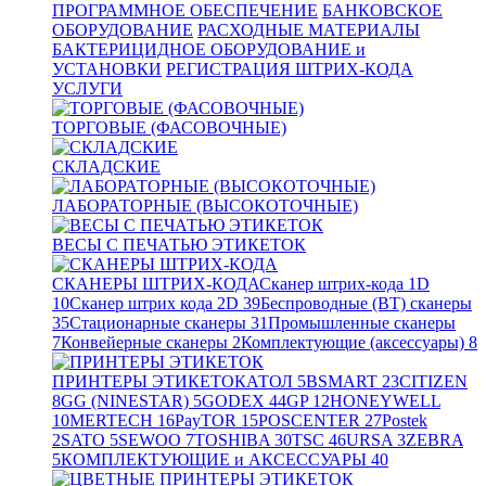
ПРОГРАММНОЕ ОБЕСПЕЧЕНИЕ
БАНКОВСКОЕ
ОБОРУДОВАНИЕ
РАСХОДНЫЕ МАТЕРИАЛЫ
БАКТЕРИЦИДНОЕ ОБОРУДОВАНИЕ и
УСТАНОВКИ
РЕГИСТРАЦИЯ ШТРИХ-КОДА
УСЛУГИ
ТОРГОВЫЕ (ФАСОВОЧНЫЕ)
СКЛАДСКИЕ
ЛАБОРАТОРНЫЕ (ВЫСОКОТОЧНЫЕ)
ВЕСЫ С ПЕЧАТЬЮ ЭТИКЕТОК
СКАНЕРЫ ШТРИХ-КОДА
Сканер штрих-кода 1D
10
Сканер штрих кода 2D
39
Беспроводные (BT) сканеры
35
Стационарные сканеры
31
Промышленные сканеры
7
Конвейерные сканеры
2
Комплектующие (аксессуары)
8
ПРИНТЕРЫ ЭТИКЕТОК
АТОЛ
5
BSMART
23
CITIZEN
8
GG (NINESTAR)
5
GODEX
44
GP
12
HONEYWELL
10
MERTECH
16
PayTOR
15
POSCENTER
27
Postek
2
SATO
5
SEWOO
7
TOSHIBA
30
TSC
46
URSA
3
ZEBRA
5
КОМПЛЕКТУЮЩИЕ и АКСЕССУАРЫ
40