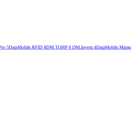
Pro
5
DataMobile.RFID
8
DM.ТОИР
8
DM.Invent
4
DataMobile.Марк