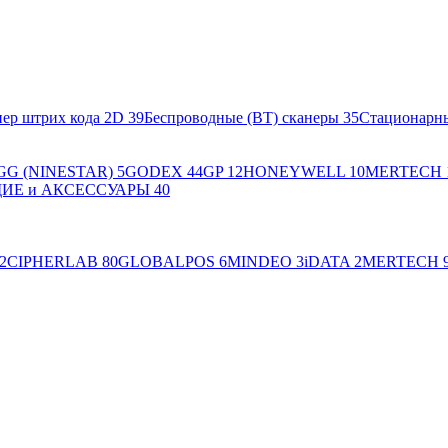
ер штрих кода 2D
39
Беспроводные (BT) сканеры
35
Стационарн
GG (NINESTAR)
5
GODEX
44
GP
12
HONEYWELL
10
MERTECH
Е и АКСЕССУАРЫ
40
2
CIPHERLAB
80
GLOBALPOS
6
MINDEO
3
iDATA
2
MERTECH