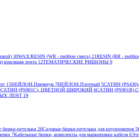
овой)
30
WAX/RESIN (WR - риббон смесь)
21
RESIN (RR - риббон
я) красящая лента
12
ТЕМАТИЧЕСКИЕ РИББОНЫ
9
рт
15
НЕЙЛОН.Премиум
7
НЕЙЛОН.Плотный
5
САТИН (PS430).
2
САТИН (PS901C). ЦВЕТНОЙ ШИРОКИЙ
6
САТИН (PS901B).С
ЫХ ЛЕНТ
19
 бирки-петельки
20
Садовые бирки-петельки для крупномеров
5
ирки
7
Кабельные бирки, комплекты для маркировки кабеля
6
Эти