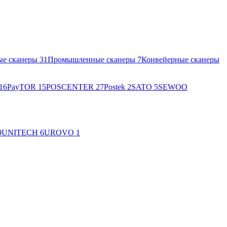
ые сканеры
31
Промышленные сканеры
7
Конвейерные сканеры
16
PayTOR
15
POSCENTER
27
Postek
2
SATO
5
SEWOO
9
UNITECH
6
UROVO
1