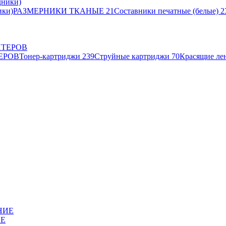
ики)
РАЗМЕРНИКИ ТКАНЫЕ
21
Составники печатные (белые)
2
ЕРОВ
Тонер-картриджи
239
Струйные картриджи
70
Красящие ле
ИЕ