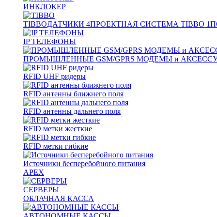
ИНКЛОКЕР
TIBBO
ДАТЧИКИ
4
ПРОЕКТНАЯ СИСТЕМА TIBBO
1
П
IP ТЕЛЕФОНЫ
ПРОМЫШЛЕННЫЕ GSM/GPRS МОДЕМЫ и АКСЕСС
RFID UHF ридеры
RFID антенны ближнего поля
RFID антенны дальнего поля
RFID метки жесткие
RFID метки гибкие
Источники бесперебойного питания
APEX
СЕРВЕРЫ
ОБЛАЧНАЯ КАССА
АВТОНОМНЫЕ КАССЫ