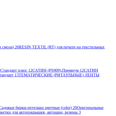
 смола)
26
RESIN TEXTIL (RT) для печати на текстильных
Стандарт плюс
12
САТИН (PS909).Премиум
12
САТИН
тандарт
13
ТЕМАТИЧЕСКИЕ (РИТАУЛЬНЫЕ) ЛЕНТЫ
Садовые бирки-петельки цветные (color)
20
Оригинальные
кетки для автопокрышек, автошин, резины
3