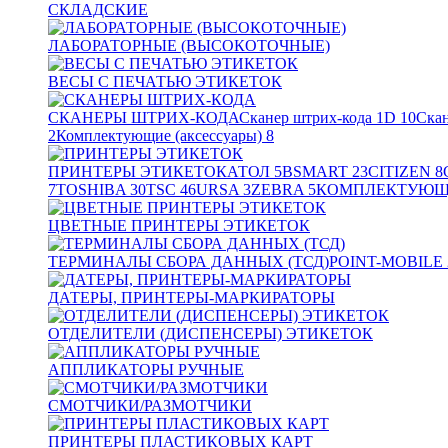
СКЛАДСКИЕ
ЛАБОРАТОРНЫЕ (ВЫСОКОТОЧНЫЕ)
ВЕСЫ С ПЕЧАТЬЮ ЭТИКЕТОК
СКАНЕРЫ ШТРИХ-КОДА
Сканер штрих-кода 1D
10
Скан
2
Комплектующие (аксессуары)
8
ПРИНТЕРЫ ЭТИКЕТОК
АТОЛ
5
BSMART
23
CITIZEN
8
7
TOSHIBA
30
TSC
46
URSA
3
ZEBRA
5
КОМПЛЕКТУЮЩИ
ЦВЕТНЫЕ ПРИНТЕРЫ ЭТИКЕТОК
ТЕРМИНАЛЫ СБОРА ДАННЫХ (ТСД)
POINT-MOBILE
ДАТЕРЫ, ПРИНТЕРЫ-МАРКИРАТОРЫ
ОТДЕЛИТЕЛИ (ДИСПЕНСЕРЫ) ЭТИКЕТОК
АППЛИКАТОРЫ РУЧНЫЕ
СМОТЧИКИ/РАЗМОТЧИКИ
ПРИНТЕРЫ ПЛАСТИКОВЫХ КАРТ