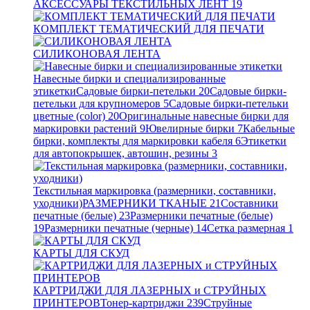
АКСЕССУАРЫ ТЕКСТИЛЬНЫХ ЛЕНТ
19
КОМПЛЕКТ ТЕМАТИЧЕСКИЙ ДЛЯ ПЕЧАТИ
СИЛИКОНОВАЯ ЛЕНТА
Навесные бирки и специализированные
этикетки
Садовые бирки-петельки
20
Садовые бирки-
петельки для крупномеров
5
Садовые бирки-петельки
цветные (color)
20
Оригинальные навесные бирки для
маркировки растений
9
Ювелирные бирки
7
Кабельные
бирки, комплекты для маркировки кабеля
6
Этикетки
для автопокрышек, автошин, резины
3
Текстильная маркировка (размерники, составники,
уходники)
РАЗМЕРНИКИ ТКАНЫЕ
21
Составники
печатные (белые)
23
Размерники печатные (белые)
19
Размерники печатные (черные)
14
Сетка размерная
1
КАРТЫ ДЛЯ СКУД
КАРТРИДЖИ ДЛЯ ЛАЗЕРНЫХ и СТРУЙНЫХ
ПРИНТЕРОВ
Тонер-картриджи
239
Струйные