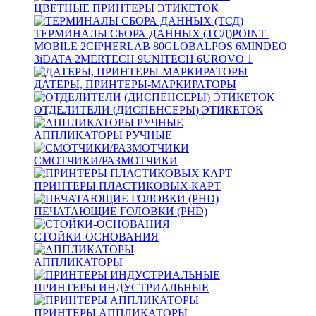
ЦВЕТНЫЕ ПРИНТЕРЫ ЭТИКЕТОК
ТЕРМИНАЛЫ СБОРА ДАННЫХ (ТСД)
POINT-
MOBILE
2
CIPHERLAB
80
GLOBALPOS
6
MINDEO
3
iDATA
2
MERTECH
9
UNITECH
6
UROVO
1
ДАТЕРЫ, ПРИНТЕРЫ-МАРКИРАТОРЫ
ОТДЕЛИТЕЛИ (ДИСПЕНСЕРЫ) ЭТИКЕТОК
АППЛИКАТОРЫ РУЧНЫЕ
СМОТЧИКИ/РАЗМОТЧИКИ
ПРИНТЕРЫ ПЛАСТИКОВЫХ КАРТ
ПЕЧАТАЮЩИЕ ГОЛОВКИ (PHD)
СТОЙКИ-ОСНОВАНИЯ
АППЛИКАТОРЫ
ПРИНТЕРЫ ИНДУСТРИАЛЬНЫЕ
ПРИНТЕРЫ АППЛИКАТОРЫ