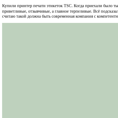
Купили принтер печати этикеток TSC. Когда приехали было тыс
приветливые, отзывчивые, а главное терпеливые. Всё подсказал
считаю такой должна быть современная компания с компетент