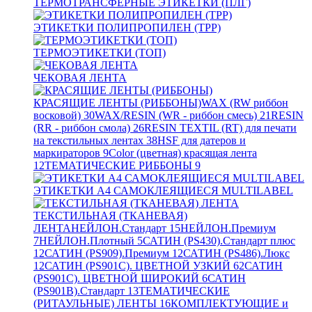
ТЕРМОТРАНСФЕРНЫЕ ЭТИКЕТКИ (ПЛГ)
ЭТИКЕТКИ ПОЛИПРОПИЛЕН (TPP)
ТЕРМОЭТИКЕТКИ (ТОП)
ЧЕКОВАЯ ЛЕНТА
КРАСЯЩИЕ ЛЕНТЫ (РИББОНЫ)
WAX (RW риббон
восковой)
30
WAX/RESIN (WR - риббон смесь)
21
RESIN
(RR - риббон смола)
26
RESIN TEXTIL (RT) для печати
на текстильных лентах
38
HSF для датеров и
маркираторов
9
Color (цветная) красящая лента
12
ТЕМАТИЧЕСКИЕ РИББОНЫ
9
ЭТИКЕТКИ А4 САМОКЛЕЯЩИЕСЯ MULTILABEL
ТЕКСТИЛЬНАЯ (ТКАНЕВАЯ)
ЛЕНТА
НЕЙЛОН.Стандарт
15
НЕЙЛОН.Премиум
7
НЕЙЛОН.Плотный
5
САТИН (PS430).Стандарт плюс
12
САТИН (PS909).Премиум
12
САТИН (PS486).Люкс
12
САТИН (PS901C). ЦВЕТНОЙ УЗКИЙ
62
САТИН
(PS901C). ЦВЕТНОЙ ШИРОКИЙ
6
САТИН
(PS901B).Стандарт
13
ТЕМАТИЧЕСКИЕ
(РИТАУЛЬНЫЕ) ЛЕНТЫ
16
КОМПЛЕКТУЮЩИЕ и