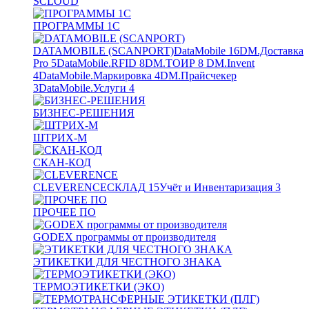
SCLOUD
ПРОГРАММЫ 1С
DATAMOBILE (SCANPORT)
DataMobile
16
DM.Доставка
Pro
5
DataMobile.RFID
8
DM.ТОИР
8
DM.Invent
4
DataMobile.Маркировка
4
DM.Прайсчекер
3
DataMobile.Услуги
4
БИЗНЕС-РЕШЕНИЯ
ШТРИХ-М
СКАН-КОД
CLEVERENCE
СКЛАД
15
Учёт и Инвентаризация
3
ПРОЧЕЕ ПО
GODEX программы от производителя
ЭТИКЕТКИ ДЛЯ ЧЕСТНОГО ЗНАКА
ТЕРМОЭТИКЕТКИ (ЭКО)