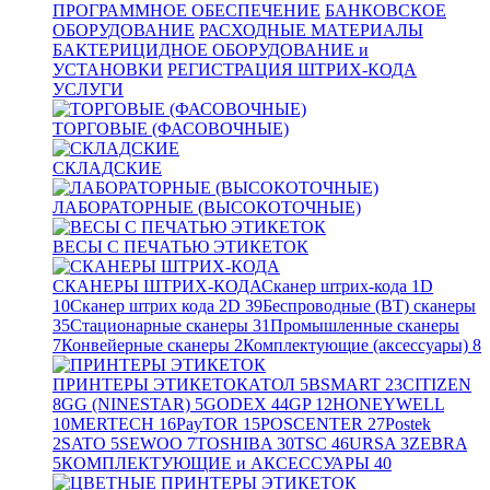
ПРОГРАММНОЕ ОБЕСПЕЧЕНИЕ
БАНКОВСКОЕ
ОБОРУДОВАНИЕ
РАСХОДНЫЕ МАТЕРИАЛЫ
БАКТЕРИЦИДНОЕ ОБОРУДОВАНИЕ и
УСТАНОВКИ
РЕГИСТРАЦИЯ ШТРИХ-КОДА
УСЛУГИ
ТОРГОВЫЕ (ФАСОВОЧНЫЕ)
СКЛАДСКИЕ
ЛАБОРАТОРНЫЕ (ВЫСОКОТОЧНЫЕ)
ВЕСЫ С ПЕЧАТЬЮ ЭТИКЕТОК
СКАНЕРЫ ШТРИХ-КОДА
Сканер штрих-кода 1D
10
Сканер штрих кода 2D
39
Беспроводные (BT) сканеры
35
Стационарные сканеры
31
Промышленные сканеры
7
Конвейерные сканеры
2
Комплектующие (аксессуары)
8
ПРИНТЕРЫ ЭТИКЕТОК
АТОЛ
5
BSMART
23
CITIZEN
8
GG (NINESTAR)
5
GODEX
44
GP
12
HONEYWELL
10
MERTECH
16
PayTOR
15
POSCENTER
27
Postek
2
SATO
5
SEWOO
7
TOSHIBA
30
TSC
46
URSA
3
ZEBRA
5
КОМПЛЕКТУЮЩИЕ и АКСЕССУАРЫ
40