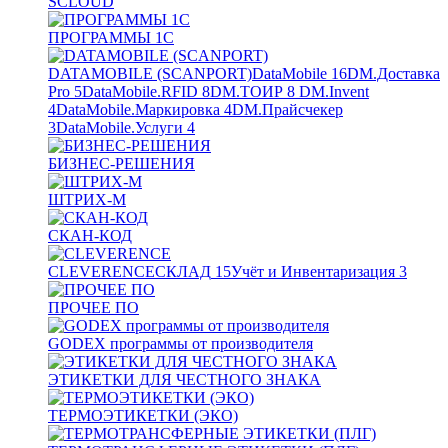
SCLOUD
ПРОГРАММЫ 1С
DATAMOBILE (SCANPORT)
DataMobile
16
DM.Доставка
Pro
5
DataMobile.RFID
8
DM.ТОИР
8
DM.Invent
4
DataMobile.Маркировка
4
DM.Прайсчекер
3
DataMobile.Услуги
4
БИЗНЕС-РЕШЕНИЯ
ШТРИХ-М
СКАН-КОД
CLEVERENCE
СКЛАД
15
Учёт и Инвентаризация
3
ПРОЧЕЕ ПО
GODEX программы от производителя
ЭТИКЕТКИ ДЛЯ ЧЕСТНОГО ЗНАКА
ТЕРМОЭТИКЕТКИ (ЭКО)