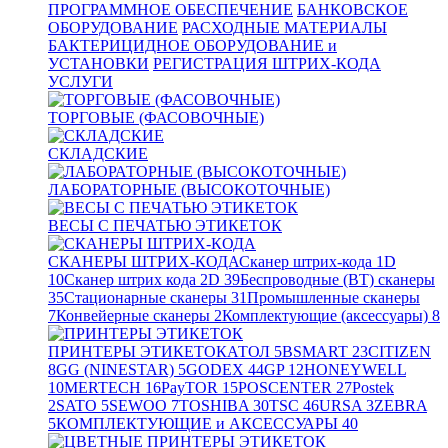
ПРОГРАММНОЕ ОБЕСПЕЧЕНИЕ
БАНКОВСКОЕ
ОБОРУДОВАНИЕ
РАСХОДНЫЕ МАТЕРИАЛЫ
БАКТЕРИЦИДНОЕ ОБОРУДОВАНИЕ и
УСТАНОВКИ
РЕГИСТРАЦИЯ ШТРИХ-КОДА
УСЛУГИ
ТОРГОВЫЕ (ФАСОВОЧНЫЕ)
СКЛАДСКИЕ
ЛАБОРАТОРНЫЕ (ВЫСОКОТОЧНЫЕ)
ВЕСЫ С ПЕЧАТЬЮ ЭТИКЕТОК
СКАНЕРЫ ШТРИХ-КОДА
Сканер штрих-кода 1D
10
Сканер штрих кода 2D
39
Беспроводные (BT) сканеры
35
Стационарные сканеры
31
Промышленные сканеры
7
Конвейерные сканеры
2
Комплектующие (аксессуары)
8
ПРИНТЕРЫ ЭТИКЕТОК
АТОЛ
5
BSMART
23
CITIZEN
8
GG (NINESTAR)
5
GODEX
44
GP
12
HONEYWELL
10
MERTECH
16
PayTOR
15
POSCENTER
27
Postek
2
SATO
5
SEWOO
7
TOSHIBA
30
TSC
46
URSA
3
ZEBRA
5
КОМПЛЕКТУЮЩИЕ и АКСЕССУАРЫ
40