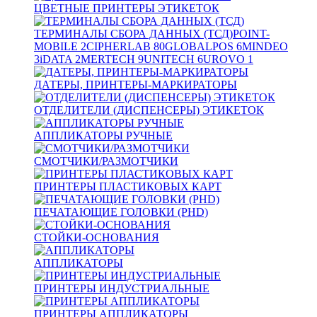
ЦВЕТНЫЕ ПРИНТЕРЫ ЭТИКЕТОК
ТЕРМИНАЛЫ СБОРА ДАННЫХ (ТСД)
POINT-
MOBILE
2
CIPHERLAB
80
GLOBALPOS
6
MINDEO
3
iDATA
2
MERTECH
9
UNITECH
6
UROVO
1
ДАТЕРЫ, ПРИНТЕРЫ-МАРКИРАТОРЫ
ОТДЕЛИТЕЛИ (ДИСПЕНСЕРЫ) ЭТИКЕТОК
АППЛИКАТОРЫ РУЧНЫЕ
СМОТЧИКИ/РАЗМОТЧИКИ
ПРИНТЕРЫ ПЛАСТИКОВЫХ КАРТ
ПЕЧАТАЮЩИЕ ГОЛОВКИ (PHD)
СТОЙКИ-ОСНОВАНИЯ
АППЛИКАТОРЫ
ПРИНТЕРЫ ИНДУСТРИАЛЬНЫЕ
ПРИНТЕРЫ АППЛИКАТОРЫ