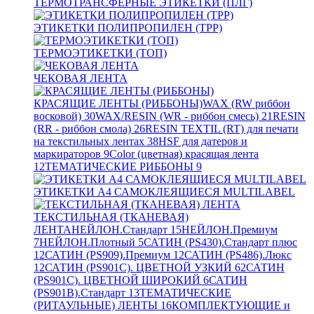
ТЕРМОТРАНСФЕРНЫЕ ЭТИКЕТКИ (ПЛГ)
ЭТИКЕТКИ ПОЛИПРОПИЛЕН (TPP)
ТЕРМОЭТИКЕТКИ (ТОП)
ЧЕКОВАЯ ЛЕНТА
КРАСЯЩИЕ ЛЕНТЫ (РИББОНЫ)
WAX (RW риббон
восковой)
30
WAX/RESIN (WR - риббон смесь)
21
RESIN
(RR - риббон смола)
26
RESIN TEXTIL (RT) для печати
на текстильных лентах
38
HSF для датеров и
маркираторов
9
Color (цветная) красящая лента
12
ТЕМАТИЧЕСКИЕ РИББОНЫ
9
ЭТИКЕТКИ А4 САМОКЛЕЯЩИЕСЯ MULTILABEL
ТЕКСТИЛЬНАЯ (ТКАНЕВАЯ)
ЛЕНТА
НЕЙЛОН.Стандарт
15
НЕЙЛОН.Премиум
7
НЕЙЛОН.Плотный
5
САТИН (PS430).Стандарт плюс
12
САТИН (PS909).Премиум
12
САТИН (PS486).Люкс
12
САТИН (PS901C). ЦВЕТНОЙ УЗКИЙ
62
САТИН
(PS901C). ЦВЕТНОЙ ШИРОКИЙ
6
САТИН
(PS901B).Стандарт
13
ТЕМАТИЧЕСКИЕ
(РИТАУЛЬНЫЕ) ЛЕНТЫ
16
КОМПЛЕКТУЮЩИЕ и