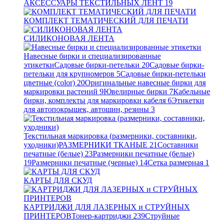
АКСЕССУАРЫ ТЕКСТИЛЬНЫХ ЛЕНТ
19
КОМПЛЕКТ ТЕМАТИЧЕСКИЙ ДЛЯ ПЕЧАТИ
СИЛИКОНОВАЯ ЛЕНТА
Навесные бирки и специализированные
этикетки
Садовые бирки-петельки
20
Садовые бирки-
петельки для крупномеров
5
Садовые бирки-петельки
цветные (color)
20
Оригинальные навесные бирки для
маркировки растений
9
Ювелирные бирки
7
Кабельные
бирки, комплекты для маркировки кабеля
6
Этикетки
для автопокрышек, автошин, резины
3
Текстильная маркировка (размерники, составники,
уходники)
РАЗМЕРНИКИ ТКАНЫЕ
21
Составники
печатные (белые)
23
Размерники печатные (белые)
19
Размерники печатные (черные)
14
Сетка размерная
1
КАРТЫ ДЛЯ СКУД
КАРТРИДЖИ ДЛЯ ЛАЗЕРНЫХ и СТРУЙНЫХ
ПРИНТЕРОВ
Тонер-картриджи
239
Струйные