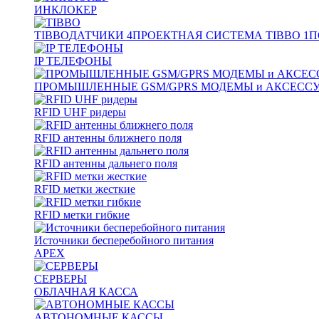
ИНКЛОКЕР
TIBBO
ДАТЧИКИ
4
ПРОЕКТНАЯ СИСТЕМА TIBBO
1
П
IP ТЕЛЕФОНЫ
ПРОМЫШЛЕННЫЕ GSM/GPRS МОДЕМЫ и АКСЕСС
RFID UHF ридеры
RFID антенны ближнего поля
RFID антенны дальнего поля
RFID метки жесткие
RFID метки гибкие
Источники бесперебойного питания
APEX
СЕРВЕРЫ
ОБЛАЧНАЯ КАССА
АВТОНОМНЫЕ КАССЫ