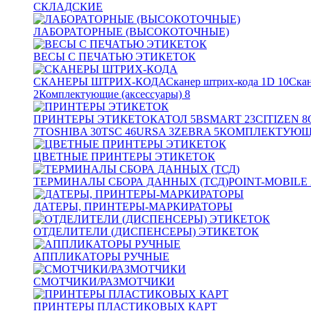
СКЛАДСКИЕ
ЛАБОРАТОРНЫЕ (ВЫСОКОТОЧНЫЕ)
ВЕСЫ С ПЕЧАТЬЮ ЭТИКЕТОК
СКАНЕРЫ ШТРИХ-КОДА
Сканер штрих-кода 1D
10
Скан
2
Комплектующие (аксессуары)
8
ПРИНТЕРЫ ЭТИКЕТОК
АТОЛ
5
BSMART
23
CITIZEN
8
7
TOSHIBA
30
TSC
46
URSA
3
ZEBRA
5
КОМПЛЕКТУЮЩИ
ЦВЕТНЫЕ ПРИНТЕРЫ ЭТИКЕТОК
ТЕРМИНАЛЫ СБОРА ДАННЫХ (ТСД)
POINT-MOBILE
ДАТЕРЫ, ПРИНТЕРЫ-МАРКИРАТОРЫ
ОТДЕЛИТЕЛИ (ДИСПЕНСЕРЫ) ЭТИКЕТОК
АППЛИКАТОРЫ РУЧНЫЕ
СМОТЧИКИ/РАЗМОТЧИКИ
ПРИНТЕРЫ ПЛАСТИКОВЫХ КАРТ