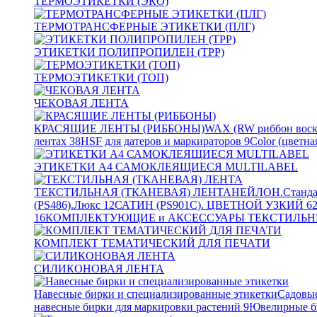
ТЕРМОЭТИКЕТКИ (ЭКО)
ТЕРМОТРАНСФЕРНЫЕ ЭТИКЕТКИ (ПЛГ)
ЭТИКЕТКИ ПОЛИПРОПИЛЕН (TPP)
ТЕРМОЭТИКЕТКИ (ТОП)
ЧЕКОВАЯ ЛЕНТА
КРАСЯЩИЕ ЛЕНТЫ (РИББОНЫ)
WAX (RW риббон воск
лентах
38
HSF для датеров и маркираторов
9
Color (цветна
ЭТИКЕТКИ А4 САМОКЛЕЯЩИЕСЯ MULTILABEL
ТЕКСТИЛЬНАЯ (ТКАНЕВАЯ) ЛЕНТА
НЕЙЛОН.Станда
(PS486).Люкс
12
САТИН (PS901C). ЦВЕТНОЙ УЗКИЙ
6
16
КОМПЛЕКТУЮЩИЕ и АКСЕССУАРЫ ТЕКСТИЛЬН
КОМПЛЕКТ ТЕМАТИЧЕСКИЙ ДЛЯ ПЕЧАТИ
СИЛИКОНОВАЯ ЛЕНТА
Навесные бирки и специализированные этикетки
Садовые
навесные бирки для маркировки растений
9
Ювелирные б