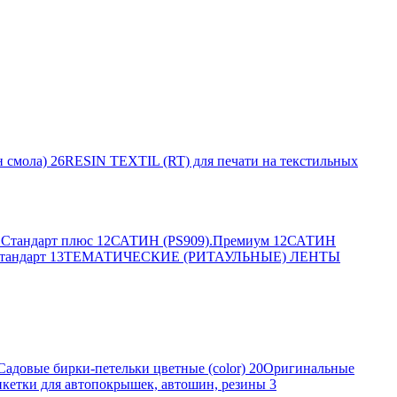
 смола)
26
RESIN TEXTIL (RT) для печати на текстильных
Стандарт плюс
12
САТИН (PS909).Премиум
12
САТИН
тандарт
13
ТЕМАТИЧЕСКИЕ (РИТАУЛЬНЫЕ) ЛЕНТЫ
Садовые бирки-петельки цветные (color)
20
Оригинальные
кетки для автопокрышек, автошин, резины
3