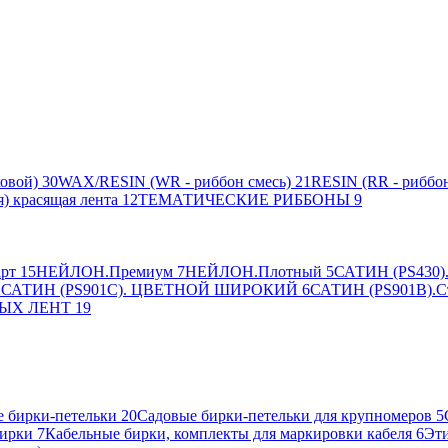
овой)
30
WAX/RESIN (WR - риббон смесь)
21
RESIN (RR - риббон
я) красящая лента
12
ТЕМАТИЧЕСКИЕ РИББОНЫ
9
рт
15
НЕЙЛОН.Премиум
7
НЕЙЛОН.Плотный
5
САТИН (PS430).
2
САТИН (PS901C). ЦВЕТНОЙ ШИРОКИЙ
6
САТИН (PS901B).С
ЫХ ЛЕНТ
19
 бирки-петельки
20
Садовые бирки-петельки для крупномеров
5
ирки
7
Кабельные бирки, комплекты для маркировки кабеля
6
Эти