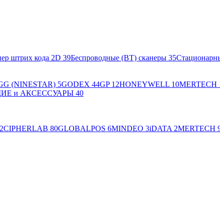
ер штрих кода 2D
39
Беспроводные (BT) сканеры
35
Стационарн
GG (NINESTAR)
5
GODEX
44
GP
12
HONEYWELL
10
MERTECH
Е и АКСЕССУАРЫ
40
2
CIPHERLAB
80
GLOBALPOS
6
MINDEO
3
iDATA
2
MERTECH