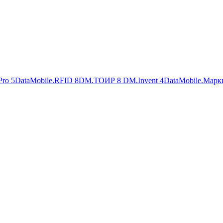
Pro
5
DataMobile.RFID
8
DM.ТОИР
8
DM.Invent
4
DataMobile.Марк