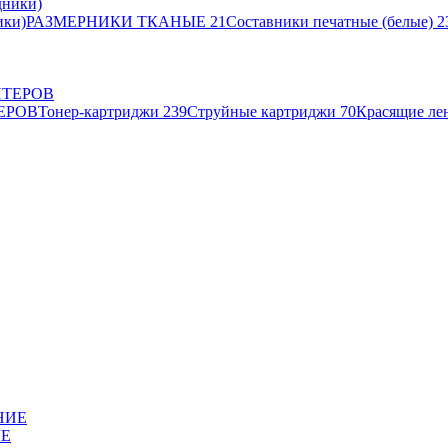
ики)
РАЗМЕРНИКИ ТКАНЫЕ
21
Составники печатные (белые)
2
ЕРОВ
Тонер-картриджи
239
Струйные картриджи
70
Красящие ле
ИЕ