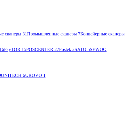
ые сканеры
31
Промышленные сканеры
7
Конвейерные сканеры
16
PayTOR
15
POSCENTER
27
Postek
2
SATO
5
SEWOO
9
UNITECH
6
UROVO
1