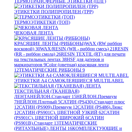
ТЕРМОТРАНСФЕРНЫЕ ЭТИКЕТКИ (ПЛГ)
ЭТИКЕТКИ ПОЛИПРОПИЛЕН (TPP)
ТЕРМОЭТИКЕТКИ (ТОП)
ЧЕКОВАЯ ЛЕНТА
КРАСЯЩИЕ ЛЕНТЫ (РИББОНЫ)
WAX (RW риббон
восковой)
30
WAX/RESIN (WR - риббон смесь)
21
RESIN
(RR - риббон смола)
26
RESIN TEXTIL (RT) для печати
на текстильных лентах
38
HSF для датеров и
маркираторов
9
Color (цветная) красящая лента
12
ТЕМАТИЧЕСКИЕ РИББОНЫ
9
ЭТИКЕТКИ А4 САМОКЛЕЯЩИЕСЯ MULTILABEL
ТЕКСТИЛЬНАЯ (ТКАНЕВАЯ)
ЛЕНТА
НЕЙЛОН.Стандарт
15
НЕЙЛОН.Премиум
7
НЕЙЛОН.Плотный
5
САТИН (PS430).Стандарт плюс
12
САТИН (PS909).Премиум
12
САТИН (PS486).Люкс
12
САТИН (PS901C). ЦВЕТНОЙ УЗКИЙ
62
САТИН
(PS901C). ЦВЕТНОЙ ШИРОКИЙ
6
САТИН
(PS901B).Стандарт
13
ТЕМАТИЧЕСКИЕ
(РИТАУЛЬНЫЕ) ЛЕНТЫ
16
КОМПЛЕКТУЮЩИЕ и