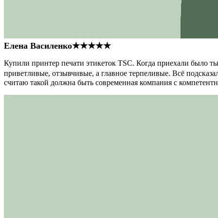
Елена Василенко
★★★★★
Купили принтер печати этикеток TSC. Когда приехали было тыс
приветливые, отзывчивые, а главное терпеливые. Всё подсказал
считаю такой должна быть современная компания с компетент