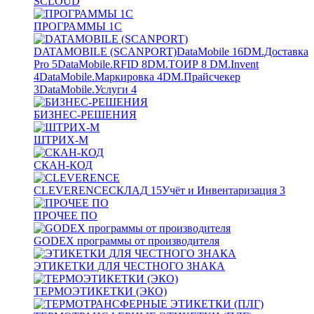
SCLOUD
ПРОГРАММЫ 1С
DATAMOBILE (SCANPORT)
DataMobile
16
DM.Доставка
Pro
5
DataMobile.RFID
8
DM.ТОИР
8
DM.Invent
4
DataMobile.Маркировка
4
DM.Прайсчекер
3
DataMobile.Услуги
4
БИЗНЕС-РЕШЕНИЯ
ШТРИХ-М
СКАН-КОД
CLEVERENCE
СКЛАД
15
Учёт и Инвентаризация
3
ПРОЧЕЕ ПО
GODEX программы от производителя
ЭТИКЕТКИ ДЛЯ ЧЕСТНОГО ЗНАКА
ТЕРМОЭТИКЕТКИ (ЭКО)