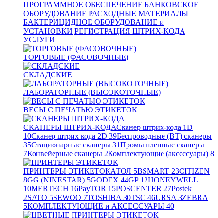
ПРОГРАММНОЕ ОБЕСПЕЧЕНИЕ
БАНКОВСКОЕ
ОБОРУДОВАНИЕ
РАСХОДНЫЕ МАТЕРИАЛЫ
БАКТЕРИЦИДНОЕ ОБОРУДОВАНИЕ и
УСТАНОВКИ
РЕГИСТРАЦИЯ ШТРИХ-КОДА
УСЛУГИ
ТОРГОВЫЕ (ФАСОВОЧНЫЕ)
СКЛАДСКИЕ
ЛАБОРАТОРНЫЕ (ВЫСОКОТОЧНЫЕ)
ВЕСЫ С ПЕЧАТЬЮ ЭТИКЕТОК
СКАНЕРЫ ШТРИХ-КОДА
Сканер штрих-кода 1D
10
Сканер штрих кода 2D
39
Беспроводные (BT) сканеры
35
Стационарные сканеры
31
Промышленные сканеры
7
Конвейерные сканеры
2
Комплектующие (аксессуары)
8
ПРИНТЕРЫ ЭТИКЕТОК
АТОЛ
5
BSMART
23
CITIZEN
8
GG (NINESTAR)
5
GODEX
44
GP
12
HONEYWELL
10
MERTECH
16
PayTOR
15
POSCENTER
27
Postek
2
SATO
5
SEWOO
7
TOSHIBA
30
TSC
46
URSA
3
ZEBRA
5
КОМПЛЕКТУЮЩИЕ и АКСЕССУАРЫ
40