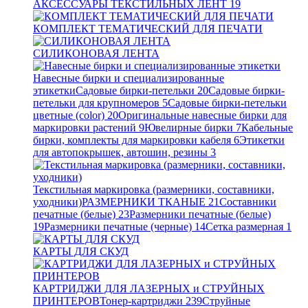
АКСЕССУАРЫ ТЕКСТИЛЬНЫХ ЛЕНТ
19
КОМПЛЕКТ ТЕМАТИЧЕСКИЙ ДЛЯ ПЕЧАТИ
СИЛИКОНОВАЯ ЛЕНТА
Навесные бирки и специализированные
этикетки
Садовые бирки-петельки
20
Садовые бирки-
петельки для крупномеров
5
Садовые бирки-петельки
цветные (color)
20
Оригинальные навесные бирки для
маркировки растений
9
Ювелирные бирки
7
Кабельные
бирки, комплекты для маркировки кабеля
6
Этикетки
для автопокрышек, автошин, резины
3
Текстильная маркировка (размерники, составники,
уходники)
РАЗМЕРНИКИ ТКАНЫЕ
21
Составники
печатные (белые)
23
Размерники печатные (белые)
19
Размерники печатные (черные)
14
Сетка размерная
1
КАРТЫ ДЛЯ СКУД
КАРТРИДЖИ ДЛЯ ЛАЗЕРНЫХ и СТРУЙНЫХ
ПРИНТЕРОВ
Тонер-картриджи
239
Струйные