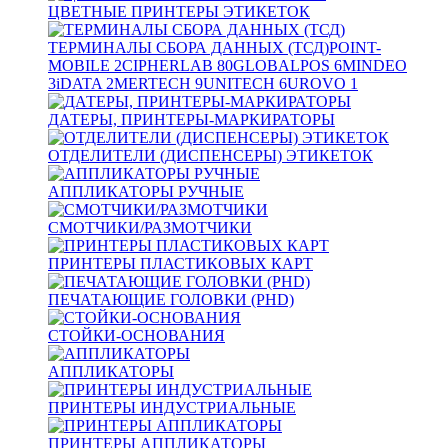
ЦВЕТНЫЕ ПРИНТЕРЫ ЭТИКЕТОК
ТЕРМИНАЛЫ СБОРА ДАННЫХ (ТСД)
POINT-
MOBILE
2
CIPHERLAB
80
GLOBALPOS
6
MINDEO
3
iDATA
2
MERTECH
9
UNITECH
6
UROVO
1
ДАТЕРЫ, ПРИНТЕРЫ-МАРКИРАТОРЫ
ОТДЕЛИТЕЛИ (ДИСПЕНСЕРЫ) ЭТИКЕТОК
АППЛИКАТОРЫ РУЧНЫЕ
СМОТЧИКИ/РАЗМОТЧИКИ
ПРИНТЕРЫ ПЛАСТИКОВЫХ КАРТ
ПЕЧАТАЮЩИЕ ГОЛОВКИ (PHD)
СТОЙКИ-ОСНОВАНИЯ
АППЛИКАТОРЫ
ПРИНТЕРЫ ИНДУСТРИАЛЬНЫЕ
ПРИНТЕРЫ АППЛИКАТОРЫ