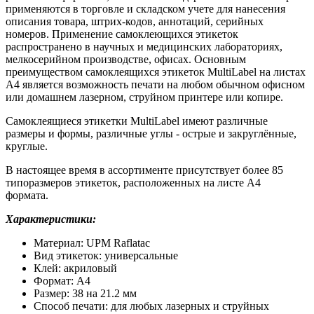
применяются в торговле и складском учете для нанесения
описания товара, штрих-кодов, аннотаций, серийных
номеров. Применение самоклеющихся этикеток
распространено в научных и медицинских лабораториях,
мелкосерийном производстве, офисах. Основным
преимуществом самоклеящихся этикеток MultiLabel на листах
А4 является возможность печати на любом обычном офисном
или домашнем лазерном, струйном принтере или копире.
Самоклеящиеся этикетки MultiLabel имеют различные
размеры и формы, различные углы - острые и закруглённые,
круглые.
В настоящее время в ассортименте присутствует более 85
типоразмеров этикеток, расположенных на листе А4
формата.
Характеристики:
Материал: UPM Raflatac
Вид этикеток: универсальные
Клей: акриловый
Формат: А4
Размер: 38 на 21.2 мм
Способ печати: для любых лазерных и струйных