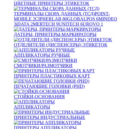
ЦВЕТНЫЕ ПРИНТЕРЫ ЭТИКЕТОК
ТЕРМИНАЛЫ СБОРА ДАННЫХ (ТСД)
POINT-
MOBILE
2
CIPHERLAB
80
GLOBALPOS
6
MINDEO
3
iDATA
2
MERTECH
9
UNITECH
6
UROVO
1
ДАТЕРЫ, ПРИНТЕРЫ-МАРКИРАТОРЫ
ОТДЕЛИТЕЛИ (ДИСПЕНСЕРЫ) ЭТИКЕТОК
АППЛИКАТОРЫ РУЧНЫЕ
СМОТЧИКИ/РАЗМОТЧИКИ
ПРИНТЕРЫ ПЛАСТИКОВЫХ КАРТ
ПЕЧАТАЮЩИЕ ГОЛОВКИ (PHD)
СТОЙКИ-ОСНОВАНИЯ
АППЛИКАТОРЫ
ПРИНТЕРЫ ИНДУСТРИАЛЬНЫЕ
ПРИНТЕРЫ АППЛИКАТОРЫ