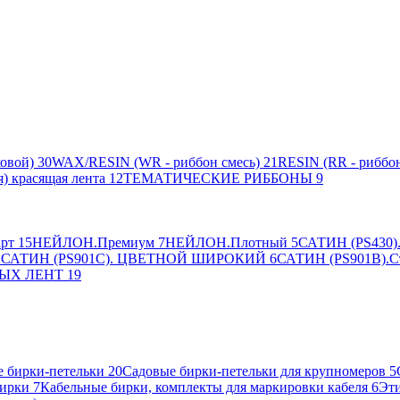
овой)
30
WAX/RESIN (WR - риббон смесь)
21
RESIN (RR - риббон
я) красящая лента
12
ТЕМАТИЧЕСКИЕ РИББОНЫ
9
рт
15
НЕЙЛОН.Премиум
7
НЕЙЛОН.Плотный
5
САТИН (PS430).
2
САТИН (PS901C). ЦВЕТНОЙ ШИРОКИЙ
6
САТИН (PS901B).С
ЫХ ЛЕНТ
19
 бирки-петельки
20
Садовые бирки-петельки для крупномеров
5
ирки
7
Кабельные бирки, комплекты для маркировки кабеля
6
Эти