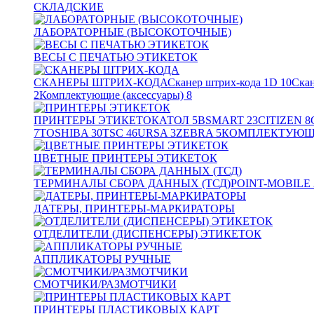
СКЛАДСКИЕ
ЛАБОРАТОРНЫЕ (ВЫСОКОТОЧНЫЕ)
ВЕСЫ С ПЕЧАТЬЮ ЭТИКЕТОК
СКАНЕРЫ ШТРИХ-КОДА
Сканер штрих-кода 1D
10
Скан
2
Комплектующие (аксессуары)
8
ПРИНТЕРЫ ЭТИКЕТОК
АТОЛ
5
BSMART
23
CITIZEN
8
7
TOSHIBA
30
TSC
46
URSA
3
ZEBRA
5
КОМПЛЕКТУЮЩИ
ЦВЕТНЫЕ ПРИНТЕРЫ ЭТИКЕТОК
ТЕРМИНАЛЫ СБОРА ДАННЫХ (ТСД)
POINT-MOBILE
ДАТЕРЫ, ПРИНТЕРЫ-МАРКИРАТОРЫ
ОТДЕЛИТЕЛИ (ДИСПЕНСЕРЫ) ЭТИКЕТОК
АППЛИКАТОРЫ РУЧНЫЕ
СМОТЧИКИ/РАЗМОТЧИКИ
ПРИНТЕРЫ ПЛАСТИКОВЫХ КАРТ