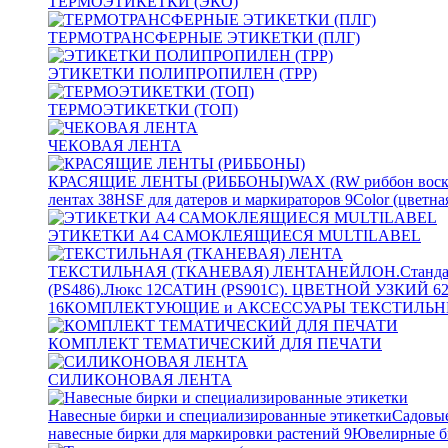
ТЕРМОЭТИКЕТКИ (ЭКО)
ТЕРМОТРАНСФЕРНЫЕ ЭТИКЕТКИ (ПЛГ)
ЭТИКЕТКИ ПОЛИПРОПИЛЕН (TPP)
ТЕРМОЭТИКЕТКИ (ТОП)
ЧЕКОВАЯ ЛЕНТА
КРАСЯЩИЕ ЛЕНТЫ (РИББОНЫ)
WAX (RW риббон воск
лентах
38
HSF для датеров и маркираторов
9
Color (цветна
ЭТИКЕТКИ А4 САМОКЛЕЯЩИЕСЯ MULTILABEL
ТЕКСТИЛЬНАЯ (ТКАНЕВАЯ) ЛЕНТА
НЕЙЛОН.Станда
(PS486).Люкс
12
САТИН (PS901C). ЦВЕТНОЙ УЗКИЙ
6
16
КОМПЛЕКТУЮЩИЕ и АКСЕССУАРЫ ТЕКСТИЛЬН
КОМПЛЕКТ ТЕМАТИЧЕСКИЙ ДЛЯ ПЕЧАТИ
СИЛИКОНОВАЯ ЛЕНТА
Навесные бирки и специализированные этикетки
Садовые
навесные бирки для маркировки растений
9
Ювелирные б