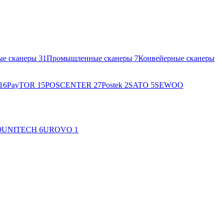
ые сканеры
31
Промышленные сканеры
7
Конвейерные сканеры
16
PayTOR
15
POSCENTER
27
Postek
2
SATO
5
SEWOO
9
UNITECH
6
UROVO
1