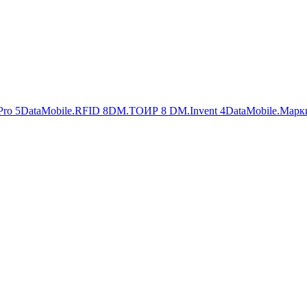
Pro
5
DataMobile.RFID
8
DM.ТОИР
8
DM.Invent
4
DataMobile.Марк