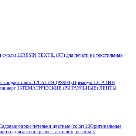
 смола)
26
RESIN TEXTIL (RT) для печати на текстильных
Стандарт плюс
12
САТИН (PS909).Премиум
12
САТИН
тандарт
13
ТЕМАТИЧЕСКИЕ (РИТАУЛЬНЫЕ) ЛЕНТЫ
Садовые бирки-петельки цветные (color)
20
Оригинальные
кетки для автопокрышек, автошин, резины
3