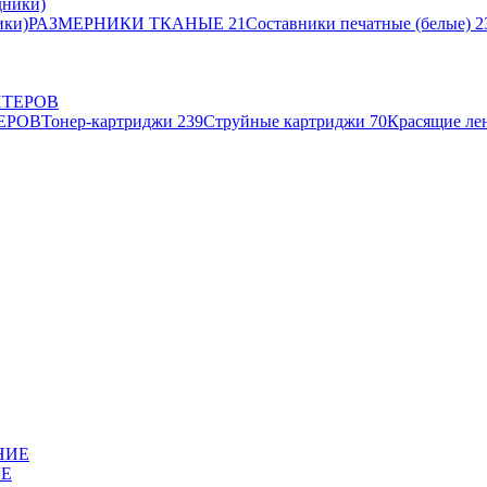
ики)
РАЗМЕРНИКИ ТКАНЫЕ
21
Составники печатные (белые)
2
ЕРОВ
Тонер-картриджи
239
Струйные картриджи
70
Красящие ле
ИЕ