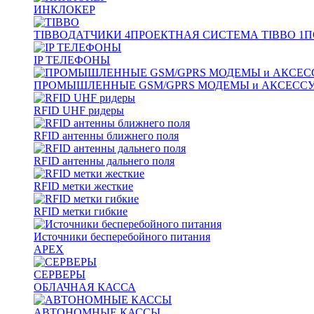
ИНКЛОКЕР
TIBBO
ДАТЧИКИ
4
ПРОЕКТНАЯ СИСТЕМА TIBBO
1
П
IP ТЕЛЕФОНЫ
ПРОМЫШЛЕННЫЕ GSM/GPRS МОДЕМЫ и АКСЕСС
RFID UHF ридеры
RFID антенны ближнего поля
RFID антенны дальнего поля
RFID метки жесткие
RFID метки гибкие
Источники бесперебойного питания
APEX
СЕРВЕРЫ
ОБЛАЧНАЯ КАССА
АВТОНОМНЫЕ КАССЫ