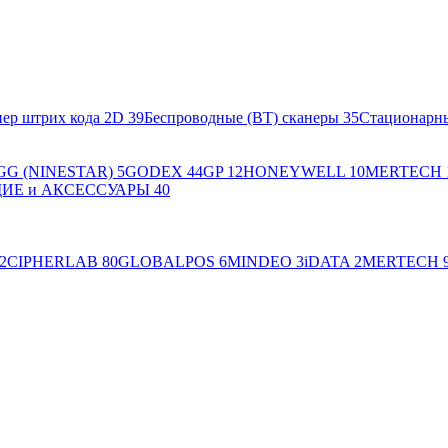
ер штрих кода 2D
39
Беспроводные (BT) сканеры
35
Стационарн
GG (NINESTAR)
5
GODEX
44
GP
12
HONEYWELL
10
MERTECH
Е и АКСЕССУАРЫ
40
2
CIPHERLAB
80
GLOBALPOS
6
MINDEO
3
iDATA
2
MERTECH