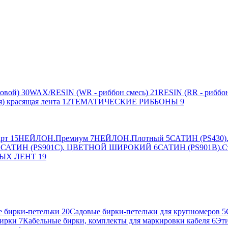
овой)
30
WAX/RESIN (WR - риббон смесь)
21
RESIN (RR - риббон
я) красящая лента
12
ТЕМАТИЧЕСКИЕ РИББОНЫ
9
рт
15
НЕЙЛОН.Премиум
7
НЕЙЛОН.Плотный
5
САТИН (PS430).
2
САТИН (PS901C). ЦВЕТНОЙ ШИРОКИЙ
6
САТИН (PS901B).С
ЫХ ЛЕНТ
19
 бирки-петельки
20
Садовые бирки-петельки для крупномеров
5
ирки
7
Кабельные бирки, комплекты для маркировки кабеля
6
Эти