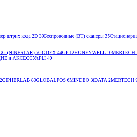
ер штрих кода 2D
39
Беспроводные (BT) сканеры
35
Стационарн
GG (NINESTAR)
5
GODEX
44
GP
12
HONEYWELL
10
MERTECH
Е и АКСЕССУАРЫ
40
2
CIPHERLAB
80
GLOBALPOS
6
MINDEO
3
iDATA
2
MERTECH