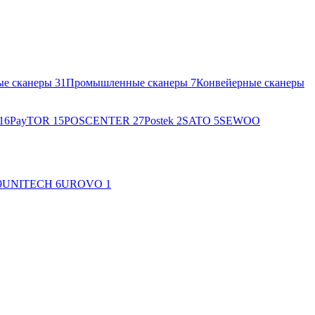
ые сканеры
31
Промышленные сканеры
7
Конвейерные сканеры
16
PayTOR
15
POSCENTER
27
Postek
2
SATO
5
SEWOO
9
UNITECH
6
UROVO
1