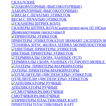
СКЛАДСКИЕ
ЛАБОРАТОРНЫЕ (ВЫСОКОТОЧНЫЕ)
ВЕСЫ С ПЕЧАТЬЮ ЭТИКЕТОК
СКАНЕРЫ ШТРИХ-КОДА
Сканер штрих-кода 1D
10
Скан
2
Комплектующие (аксессуары)
8
ПРИНТЕРЫ ЭТИКЕТОК
АТОЛ
5
BSMART
23
CITIZEN
8
7
TOSHIBA
30
TSC
46
URSA
3
ZEBRA
5
КОМПЛЕКТУЮЩИ
ЦВЕТНЫЕ ПРИНТЕРЫ ЭТИКЕТОК
ТЕРМИНАЛЫ СБОРА ДАННЫХ (ТСД)
POINT-MOBILE
ДАТЕРЫ, ПРИНТЕРЫ-МАРКИРАТОРЫ
ОТДЕЛИТЕЛИ (ДИСПЕНСЕРЫ) ЭТИКЕТОК
АППЛИКАТОРЫ РУЧНЫЕ
СМОТЧИКИ/РАЗМОТЧИКИ
ПРИНТЕРЫ ПЛАСТИКОВЫХ КАРТ