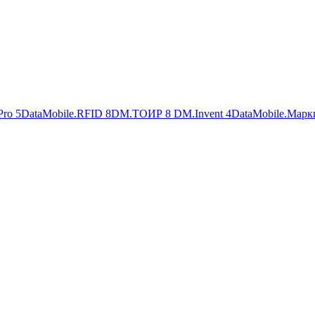
Pro
5
DataMobile.RFID
8
DM.ТОИР
8
DM.Invent
4
DataMobile.Марк