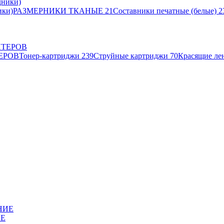
ики)
РАЗМЕРНИКИ ТКАНЫЕ
21
Составники печатные (белые)
2
ЕРОВ
Тонер-картриджи
239
Струйные картриджи
70
Красящие ле
ИЕ