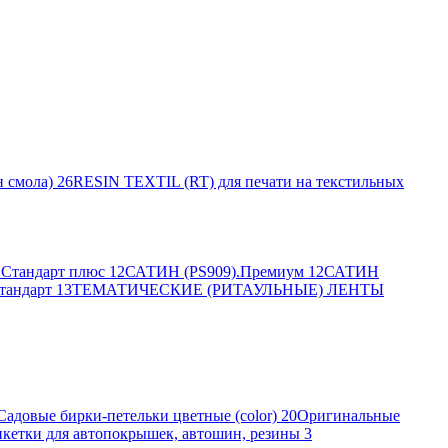
 смола)
26
RESIN TEXTIL (RT) для печати на текстильных
Стандарт плюс
12
САТИН (PS909).Премиум
12
САТИН
тандарт
13
ТЕМАТИЧЕСКИЕ (РИТАУЛЬНЫЕ) ЛЕНТЫ
Садовые бирки-петельки цветные (color)
20
Оригинальные
кетки для автопокрышек, автошин, резины
3