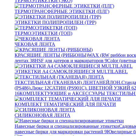
ТЕРМОЭТИКЕТКИ (ЭКО)
ТЕРМОТРАНСФЕРНЫЕ ЭТИКЕТКИ (ПЛГ)
ЭТИКЕТКИ ПОЛИПРОПИЛЕН (TPP)
ТЕРМОЭТИКЕТКИ (ТОП)
ЧЕКОВАЯ ЛЕНТА
КРАСЯЩИЕ ЛЕНТЫ (РИББОНЫ)
WAX (RW риббон воск
лентах
38
HSF для датеров и маркираторов
9
Color (цветна
ЭТИКЕТКИ А4 САМОКЛЕЯЩИЕСЯ MULTILABEL
ТЕКСТИЛЬНАЯ (ТКАНЕВАЯ) ЛЕНТА
НЕЙЛОН.Станда
(PS486).Люкс
12
САТИН (PS901C). ЦВЕТНОЙ УЗКИЙ
6
16
КОМПЛЕКТУЮЩИЕ и АКСЕССУАРЫ ТЕКСТИЛЬН
КОМПЛЕКТ ТЕМАТИЧЕСКИЙ ДЛЯ ПЕЧАТИ
СИЛИКОНОВАЯ ЛЕНТА
Навесные бирки и специализированные этикетки
Садовые
навесные бирки для маркировки растений
9
Ювелирные б