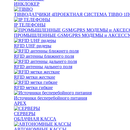
ИНКЛОКЕР
TIBBO
ДАТЧИКИ
4
ПРОЕКТНАЯ СИСТЕМА TIBBO
1
П
IP ТЕЛЕФОНЫ
ПРОМЫШЛЕННЫЕ GSM/GPRS МОДЕМЫ и АКСЕСС
RFID UHF ридеры
RFID антенны ближнего поля
RFID антенны дальнего поля
RFID метки жесткие
RFID метки гибкие
Источники бесперебойного питания
APEX
СЕРВЕРЫ
ОБЛАЧНАЯ КАССА
АВТОНОМНЫЕ КАССЫ