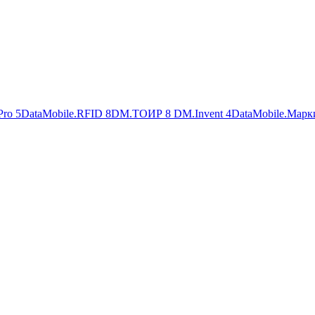
Pro
5
DataMobile.RFID
8
DM.ТОИР
8
DM.Invent
4
DataMobile.Марк