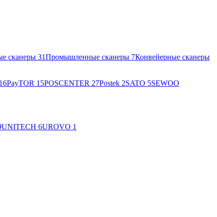
ые сканеры
31
Промышленные сканеры
7
Конвейерные сканеры
16
PayTOR
15
POSCENTER
27
Postek
2
SATO
5
SEWOO
9
UNITECH
6
UROVO
1