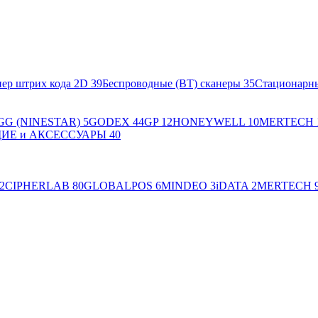
ер штрих кода 2D
39
Беспроводные (BT) сканеры
35
Стационарн
GG (NINESTAR)
5
GODEX
44
GP
12
HONEYWELL
10
MERTECH
Е и АКСЕССУАРЫ
40
2
CIPHERLAB
80
GLOBALPOS
6
MINDEO
3
iDATA
2
MERTECH