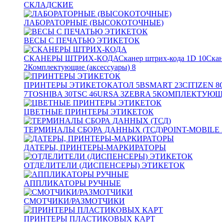
СКЛАДСКИЕ
ЛАБОРАТОРНЫЕ (ВЫСОКОТОЧНЫЕ)
ВЕСЫ С ПЕЧАТЬЮ ЭТИКЕТОК
СКАНЕРЫ ШТРИХ-КОДА
Сканер штрих-кода 1D
10
Скан
2
Комплектующие (аксессуары)
8
ПРИНТЕРЫ ЭТИКЕТОК
АТОЛ
5
BSMART
23
CITIZEN
8
7
TOSHIBA
30
TSC
46
URSA
3
ZEBRA
5
КОМПЛЕКТУЮЩИ
ЦВЕТНЫЕ ПРИНТЕРЫ ЭТИКЕТОК
ТЕРМИНАЛЫ СБОРА ДАННЫХ (ТСД)
POINT-MOBILE
ДАТЕРЫ, ПРИНТЕРЫ-МАРКИРАТОРЫ
ОТДЕЛИТЕЛИ (ДИСПЕНСЕРЫ) ЭТИКЕТОК
АППЛИКАТОРЫ РУЧНЫЕ
СМОТЧИКИ/РАЗМОТЧИКИ
ПРИНТЕРЫ ПЛАСТИКОВЫХ КАРТ