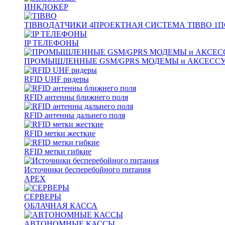
ИНКЛОКЕР
TIBBO
ДАТЧИКИ
4
ПРОЕКТНАЯ СИСТЕМА TIBBO
1
П
IP ТЕЛЕФОНЫ
ПРОМЫШЛЕННЫЕ GSM/GPRS МОДЕМЫ и АКСЕСС
RFID UHF ридеры
RFID антенны ближнего поля
RFID антенны дальнего поля
RFID метки жесткие
RFID метки гибкие
Источники бесперебойного питания
APEX
СЕРВЕРЫ
ОБЛАЧНАЯ КАССА
АВТОНОМНЫЕ КАССЫ