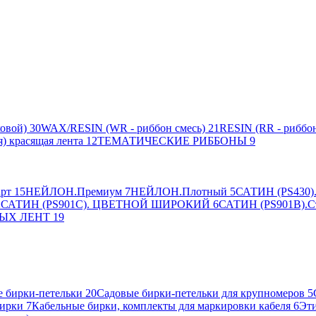
овой)
30
WAX/RESIN (WR - риббон смесь)
21
RESIN (RR - риббон
я) красящая лента
12
ТЕМАТИЧЕСКИЕ РИББОНЫ
9
рт
15
НЕЙЛОН.Премиум
7
НЕЙЛОН.Плотный
5
САТИН (PS430).
2
САТИН (PS901C). ЦВЕТНОЙ ШИРОКИЙ
6
САТИН (PS901B).С
ЫХ ЛЕНТ
19
 бирки-петельки
20
Садовые бирки-петельки для крупномеров
5
ирки
7
Кабельные бирки, комплекты для маркировки кабеля
6
Эти