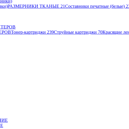
ики)
РАЗМЕРНИКИ ТКАНЫЕ
21
Составники печатные (белые)
2
ЕРОВ
Тонер-картриджи
239
Струйные картриджи
70
Красящие ле
ИЕ