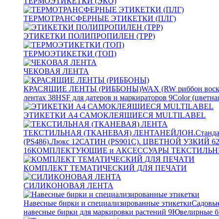
ТЕРМОЭТИКЕТКИ (ЭКО)
ТЕРМОТРАНСФЕРНЫЕ ЭТИКЕТКИ (ПЛГ)
ЭТИКЕТКИ ПОЛИПРОПИЛЕН (TPP)
ТЕРМОЭТИКЕТКИ (ТОП)
ЧЕКОВАЯ ЛЕНТА
КРАСЯЩИЕ ЛЕНТЫ (РИББОНЫ)
WAX (RW риббон воск
лентах
38
HSF для датеров и маркираторов
9
Color (цветна
ЭТИКЕТКИ А4 САМОКЛЕЯЩИЕСЯ MULTILABEL
ТЕКСТИЛЬНАЯ (ТКАНЕВАЯ) ЛЕНТА
НЕЙЛОН.Станда
(PS486).Люкс
12
САТИН (PS901C). ЦВЕТНОЙ УЗКИЙ
6
16
КОМПЛЕКТУЮЩИЕ и АКСЕССУАРЫ ТЕКСТИЛЬН
КОМПЛЕКТ ТЕМАТИЧЕСКИЙ ДЛЯ ПЕЧАТИ
СИЛИКОНОВАЯ ЛЕНТА
Навесные бирки и специализированные этикетки
Садовые
навесные бирки для маркировки растений
9
Ювелирные б