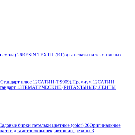
 смола)
26
RESIN TEXTIL (RT) для печати на текстильных
Стандарт плюс
12
САТИН (PS909).Премиум
12
САТИН
тандарт
13
ТЕМАТИЧЕСКИЕ (РИТАУЛЬНЫЕ) ЛЕНТЫ
Садовые бирки-петельки цветные (color)
20
Оригинальные
кетки для автопокрышек, автошин, резины
3