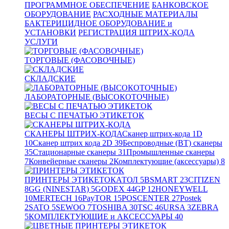
ПРОГРАММНОЕ ОБЕСПЕЧЕНИЕ
БАНКОВСКОЕ
ОБОРУДОВАНИЕ
РАСХОДНЫЕ МАТЕРИАЛЫ
БАКТЕРИЦИДНОЕ ОБОРУДОВАНИЕ и
УСТАНОВКИ
РЕГИСТРАЦИЯ ШТРИХ-КОДА
УСЛУГИ
ТОРГОВЫЕ (ФАСОВОЧНЫЕ)
СКЛАДСКИЕ
ЛАБОРАТОРНЫЕ (ВЫСОКОТОЧНЫЕ)
ВЕСЫ С ПЕЧАТЬЮ ЭТИКЕТОК
СКАНЕРЫ ШТРИХ-КОДА
Сканер штрих-кода 1D
10
Сканер штрих кода 2D
39
Беспроводные (BT) сканеры
35
Стационарные сканеры
31
Промышленные сканеры
7
Конвейерные сканеры
2
Комплектующие (аксессуары)
8
ПРИНТЕРЫ ЭТИКЕТОК
АТОЛ
5
BSMART
23
CITIZEN
8
GG (NINESTAR)
5
GODEX
44
GP
12
HONEYWELL
10
MERTECH
16
PayTOR
15
POSCENTER
27
Postek
2
SATO
5
SEWOO
7
TOSHIBA
30
TSC
46
URSA
3
ZEBRA
5
КОМПЛЕКТУЮЩИЕ и АКСЕССУАРЫ
40