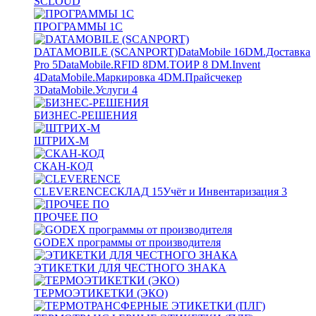
SCLOUD
ПРОГРАММЫ 1С
DATAMOBILE (SCANPORT)
DataMobile
16
DM.Доставка
Pro
5
DataMobile.RFID
8
DM.ТОИР
8
DM.Invent
4
DataMobile.Маркировка
4
DM.Прайсчекер
3
DataMobile.Услуги
4
БИЗНЕС-РЕШЕНИЯ
ШТРИХ-М
СКАН-КОД
CLEVERENCE
СКЛАД
15
Учёт и Инвентаризация
3
ПРОЧЕЕ ПО
GODEX программы от производителя
ЭТИКЕТКИ ДЛЯ ЧЕСТНОГО ЗНАКА
ТЕРМОЭТИКЕТКИ (ЭКО)