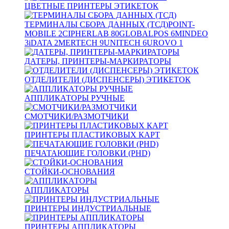
ЦВЕТНЫЕ ПРИНТЕРЫ ЭТИКЕТОК
ТЕРМИНАЛЫ СБОРА ДАННЫХ (ТСД)
POINT-
MOBILE
2
CIPHERLAB
80
GLOBALPOS
6
MINDEO
3
iDATA
2
MERTECH
9
UNITECH
6
UROVO
1
ДАТЕРЫ, ПРИНТЕРЫ-МАРКИРАТОРЫ
ОТДЕЛИТЕЛИ (ДИСПЕНСЕРЫ) ЭТИКЕТОК
АППЛИКАТОРЫ РУЧНЫЕ
СМОТЧИКИ/РАЗМОТЧИКИ
ПРИНТЕРЫ ПЛАСТИКОВЫХ КАРТ
ПЕЧАТАЮЩИЕ ГОЛОВКИ (PHD)
СТОЙКИ-ОСНОВАНИЯ
АППЛИКАТОРЫ
ПРИНТЕРЫ ИНДУСТРИАЛЬНЫЕ
ПРИНТЕРЫ АППЛИКАТОРЫ