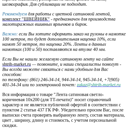
шелкография. Для сублимации не подходит.
Рекомендуем
для работы с цветной сатиновой лентой,
комплект "ШВЕЙНИК"
- предназначен для производства
малотиражных вшивных ярлычков и бирок.
Важно:
если Вы хотите оформить заказ на рулоны в намотке
100 метров, то будет дополнительная наценка 10%, если
намот 50 метров, то наценка 20%. Ленты в данных
намотках (100 и 50) поставляются на втулке 40 мм.
Если Вы не нашли желаемую сатиновую ленту на сайте
shtrih-market.ru
— позвоните, и наши специалисты помогут -
Вы всегда можете связаться с нами удобным для Вас
способом:
по телефону: (861) 246-34-14, 944-34-14, 945-34-14, +7(905)
401-34-34 или по электронной почет:
zakaz@shtrih-market.ru
Вся информация о товаре "Лента сатиновая светло-
коричневая 10х200 (для TT-печати)" носит справочный
характер и не является публичной офертой в соответствии с
пунктом 2 статьи 437 ГК РФ. Убедительно просим Вас, после
выписки счета проверять выбранную ленту, состав материала,
цвет , ширину, длину и стоимость, с учетом персональной
скидки.