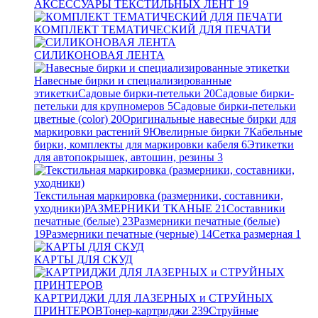
АКСЕССУАРЫ ТЕКСТИЛЬНЫХ ЛЕНТ
19
КОМПЛЕКТ ТЕМАТИЧЕСКИЙ ДЛЯ ПЕЧАТИ
СИЛИКОНОВАЯ ЛЕНТА
Навесные бирки и специализированные
этикетки
Садовые бирки-петельки
20
Садовые бирки-
петельки для крупномеров
5
Садовые бирки-петельки
цветные (color)
20
Оригинальные навесные бирки для
маркировки растений
9
Ювелирные бирки
7
Кабельные
бирки, комплекты для маркировки кабеля
6
Этикетки
для автопокрышек, автошин, резины
3
Текстильная маркировка (размерники, составники,
уходники)
РАЗМЕРНИКИ ТКАНЫЕ
21
Составники
печатные (белые)
23
Размерники печатные (белые)
19
Размерники печатные (черные)
14
Сетка размерная
1
КАРТЫ ДЛЯ СКУД
КАРТРИДЖИ ДЛЯ ЛАЗЕРНЫХ и СТРУЙНЫХ
ПРИНТЕРОВ
Тонер-картриджи
239
Струйные