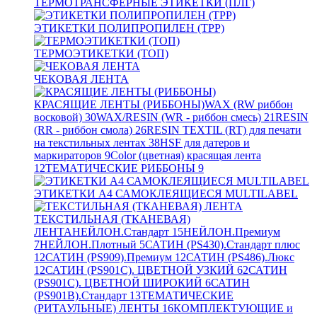
ТЕРМОТРАНСФЕРНЫЕ ЭТИКЕТКИ (ПЛГ)
ЭТИКЕТКИ ПОЛИПРОПИЛЕН (TPP)
ТЕРМОЭТИКЕТКИ (ТОП)
ЧЕКОВАЯ ЛЕНТА
КРАСЯЩИЕ ЛЕНТЫ (РИББОНЫ)
WAX (RW риббон
восковой)
30
WAX/RESIN (WR - риббон смесь)
21
RESIN
(RR - риббон смола)
26
RESIN TEXTIL (RT) для печати
на текстильных лентах
38
HSF для датеров и
маркираторов
9
Color (цветная) красящая лента
12
ТЕМАТИЧЕСКИЕ РИББОНЫ
9
ЭТИКЕТКИ А4 САМОКЛЕЯЩИЕСЯ MULTILABEL
ТЕКСТИЛЬНАЯ (ТКАНЕВАЯ)
ЛЕНТА
НЕЙЛОН.Стандарт
15
НЕЙЛОН.Премиум
7
НЕЙЛОН.Плотный
5
САТИН (PS430).Стандарт плюс
12
САТИН (PS909).Премиум
12
САТИН (PS486).Люкс
12
САТИН (PS901C). ЦВЕТНОЙ УЗКИЙ
62
САТИН
(PS901C). ЦВЕТНОЙ ШИРОКИЙ
6
САТИН
(PS901B).Стандарт
13
ТЕМАТИЧЕСКИЕ
(РИТАУЛЬНЫЕ) ЛЕНТЫ
16
КОМПЛЕКТУЮЩИЕ и