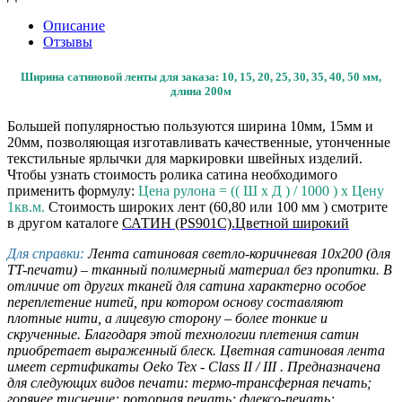
Описание
Отзывы
Ширина сатиновой ленты для заказа: 10, 15, 20, 25, 30, 35, 40, 50 мм,
длина 200м
Большей популярностью пользуются ширина 10мм, 15мм и
20мм, позволяющая изготавливать качественные, утонченные
текстильные ярлычки для маркировки швейных изделий.
Чтобы узнать стоимость ролика сатина необходимого
применить формулу:
Цена рулона = (( Ш х Д ) / 1000 ) х Цену
1кв.м.
Стоимость широких лент (60,80 или 100 мм ) смотрите
в другом каталоге
САТИН (PS901C).Цветной широкий
Для справки:
Лента сатиновая светло-коричневая 10х200 (для
TT-печати) – тканный полимерный материал без пропитки. В
отличие от других тканей для сатина характерно особое
переплетение нитей, при котором основу составляют
плотные нити, а лицевую сторону – более тонкие и
скрученные. Благодаря этой технологии плетения сатин
приобретает выраженный блеск. Цветная сатиновая лента
имеет сертификаты Oeko Tex - Class II / III . Предназначена
для следующих видов печати: термо-трансферная печать;
горячее тиснение; роторная печать; флексо-печать;