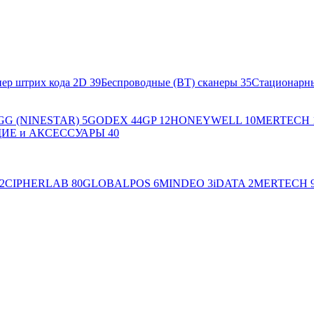
ер штрих кода 2D
39
Беспроводные (BT) сканеры
35
Стационарн
GG (NINESTAR)
5
GODEX
44
GP
12
HONEYWELL
10
MERTECH
Е и АКСЕССУАРЫ
40
2
CIPHERLAB
80
GLOBALPOS
6
MINDEO
3
iDATA
2
MERTECH