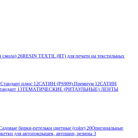
 смола)
26
RESIN TEXTIL (RT) для печати на текстильных
Стандарт плюс
12
САТИН (PS909).Премиум
12
САТИН
тандарт
13
ТЕМАТИЧЕСКИЕ (РИТАУЛЬНЫЕ) ЛЕНТЫ
Садовые бирки-петельки цветные (color)
20
Оригинальные
кетки для автопокрышек, автошин, резины
3