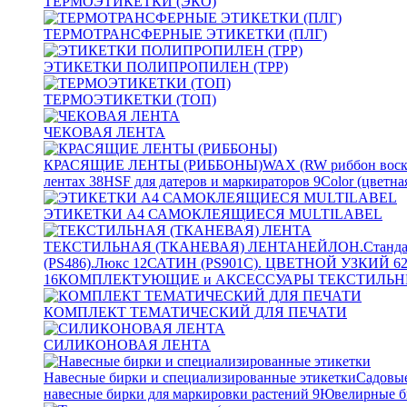
ТЕРМОЭТИКЕТКИ (ЭКО)
ТЕРМОТРАНСФЕРНЫЕ ЭТИКЕТКИ (ПЛГ)
ЭТИКЕТКИ ПОЛИПРОПИЛЕН (TPP)
ТЕРМОЭТИКЕТКИ (ТОП)
ЧЕКОВАЯ ЛЕНТА
КРАСЯЩИЕ ЛЕНТЫ (РИББОНЫ)
WAX (RW риббон воск
лентах
38
HSF для датеров и маркираторов
9
Color (цветна
ЭТИКЕТКИ А4 САМОКЛЕЯЩИЕСЯ MULTILABEL
ТЕКСТИЛЬНАЯ (ТКАНЕВАЯ) ЛЕНТА
НЕЙЛОН.Станда
(PS486).Люкс
12
САТИН (PS901C). ЦВЕТНОЙ УЗКИЙ
6
16
КОМПЛЕКТУЮЩИЕ и АКСЕССУАРЫ ТЕКСТИЛЬН
КОМПЛЕКТ ТЕМАТИЧЕСКИЙ ДЛЯ ПЕЧАТИ
СИЛИКОНОВАЯ ЛЕНТА
Навесные бирки и специализированные этикетки
Садовые
навесные бирки для маркировки растений
9
Ювелирные б