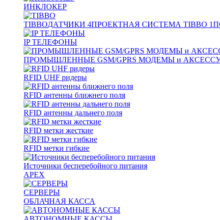
ИНКЛОКЕР
TIBBO
ДАТЧИКИ
4
ПРОЕКТНАЯ СИСТЕМА TIBBO
1
П
IP ТЕЛЕФОНЫ
ПРОМЫШЛЕННЫЕ GSM/GPRS МОДЕМЫ и АКСЕСС
RFID UHF ридеры
RFID антенны ближнего поля
RFID антенны дальнего поля
RFID метки жесткие
RFID метки гибкие
Источники бесперебойного питания
APEX
СЕРВЕРЫ
ОБЛАЧНАЯ КАССА
АВТОНОМНЫЕ КАССЫ