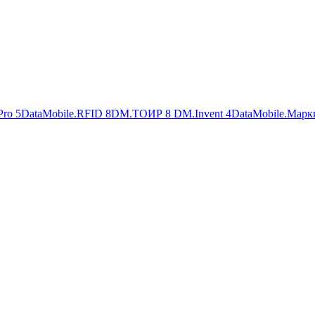
Pro
5
DataMobile.RFID
8
DM.ТОИР
8
DM.Invent
4
DataMobile.Марк