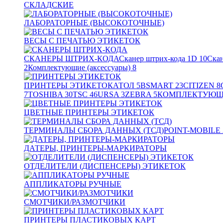
СКЛАДСКИЕ
ЛАБОРАТОРНЫЕ (ВЫСОКОТОЧНЫЕ)
ВЕСЫ С ПЕЧАТЬЮ ЭТИКЕТОК
СКАНЕРЫ ШТРИХ-КОДА
Сканер штрих-кода 1D
10
Скан
2
Комплектующие (аксессуары)
8
ПРИНТЕРЫ ЭТИКЕТОК
АТОЛ
5
BSMART
23
CITIZEN
8
7
TOSHIBA
30
TSC
46
URSA
3
ZEBRA
5
КОМПЛЕКТУЮЩИ
ЦВЕТНЫЕ ПРИНТЕРЫ ЭТИКЕТОК
ТЕРМИНАЛЫ СБОРА ДАННЫХ (ТСД)
POINT-MOBILE
ДАТЕРЫ, ПРИНТЕРЫ-МАРКИРАТОРЫ
ОТДЕЛИТЕЛИ (ДИСПЕНСЕРЫ) ЭТИКЕТОК
АППЛИКАТОРЫ РУЧНЫЕ
СМОТЧИКИ/РАЗМОТЧИКИ
ПРИНТЕРЫ ПЛАСТИКОВЫХ КАРТ