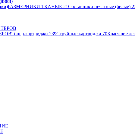
ики)
РАЗМЕРНИКИ ТКАНЫЕ
21
Составники печатные (белые)
2
ЕРОВ
Тонер-картриджи
239
Струйные картриджи
70
Красящие ле
ИЕ