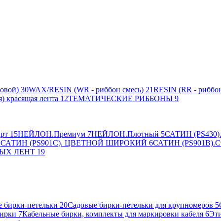
овой)
30
WAX/RESIN (WR - риббон смесь)
21
RESIN (RR - риббон
я) красящая лента
12
ТЕМАТИЧЕСКИЕ РИББОНЫ
9
рт
15
НЕЙЛОН.Премиум
7
НЕЙЛОН.Плотный
5
САТИН (PS430).
2
САТИН (PS901C). ЦВЕТНОЙ ШИРОКИЙ
6
САТИН (PS901B).С
ЫХ ЛЕНТ
19
 бирки-петельки
20
Садовые бирки-петельки для крупномеров
5
ирки
7
Кабельные бирки, комплекты для маркировки кабеля
6
Эти