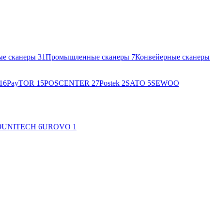
ые сканеры
31
Промышленные сканеры
7
Конвейерные сканеры
16
PayTOR
15
POSCENTER
27
Postek
2
SATO
5
SEWOO
9
UNITECH
6
UROVO
1