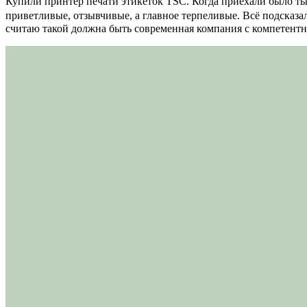
Купили принтер печати этикеток TSC. Когда приехали было тыс
приветливые, отзывчивые, а главное терпеливые. Всё подсказал
считаю такой должна быть современная компания с компетент