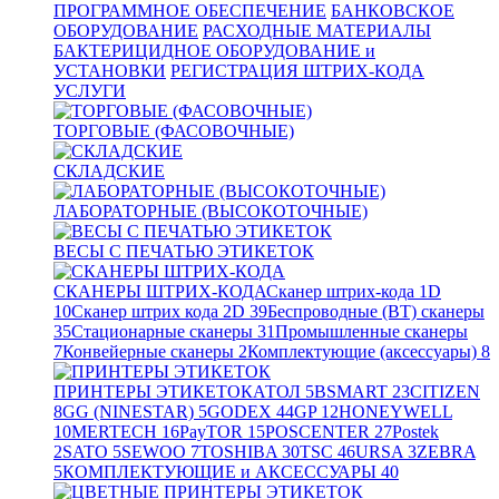
ПРОГРАММНОЕ ОБЕСПЕЧЕНИЕ
БАНКОВСКОЕ
ОБОРУДОВАНИЕ
РАСХОДНЫЕ МАТЕРИАЛЫ
БАКТЕРИЦИДНОЕ ОБОРУДОВАНИЕ и
УСТАНОВКИ
РЕГИСТРАЦИЯ ШТРИХ-КОДА
УСЛУГИ
ТОРГОВЫЕ (ФАСОВОЧНЫЕ)
СКЛАДСКИЕ
ЛАБОРАТОРНЫЕ (ВЫСОКОТОЧНЫЕ)
ВЕСЫ С ПЕЧАТЬЮ ЭТИКЕТОК
СКАНЕРЫ ШТРИХ-КОДА
Сканер штрих-кода 1D
10
Сканер штрих кода 2D
39
Беспроводные (BT) сканеры
35
Стационарные сканеры
31
Промышленные сканеры
7
Конвейерные сканеры
2
Комплектующие (аксессуары)
8
ПРИНТЕРЫ ЭТИКЕТОК
АТОЛ
5
BSMART
23
CITIZEN
8
GG (NINESTAR)
5
GODEX
44
GP
12
HONEYWELL
10
MERTECH
16
PayTOR
15
POSCENTER
27
Postek
2
SATO
5
SEWOO
7
TOSHIBA
30
TSC
46
URSA
3
ZEBRA
5
КОМПЛЕКТУЮЩИЕ и АКСЕССУАРЫ
40