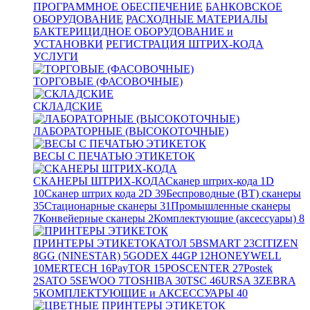
ПРОГРАММНОЕ ОБЕСПЕЧЕНИЕ
БАНКОВСКОЕ
ОБОРУДОВАНИЕ
РАСХОДНЫЕ МАТЕРИАЛЫ
БАКТЕРИЦИДНОЕ ОБОРУДОВАНИЕ и
УСТАНОВКИ
РЕГИСТРАЦИЯ ШТРИХ-КОДА
УСЛУГИ
ТОРГОВЫЕ (ФАСОВОЧНЫЕ)
СКЛАДСКИЕ
ЛАБОРАТОРНЫЕ (ВЫСОКОТОЧНЫЕ)
ВЕСЫ С ПЕЧАТЬЮ ЭТИКЕТОК
СКАНЕРЫ ШТРИХ-КОДА
Сканер штрих-кода 1D
10
Сканер штрих кода 2D
39
Беспроводные (BT) сканеры
35
Стационарные сканеры
31
Промышленные сканеры
7
Конвейерные сканеры
2
Комплектующие (аксессуары)
8
ПРИНТЕРЫ ЭТИКЕТОК
АТОЛ
5
BSMART
23
CITIZEN
8
GG (NINESTAR)
5
GODEX
44
GP
12
HONEYWELL
10
MERTECH
16
PayTOR
15
POSCENTER
27
Postek
2
SATO
5
SEWOO
7
TOSHIBA
30
TSC
46
URSA
3
ZEBRA
5
КОМПЛЕКТУЮЩИЕ и АКСЕССУАРЫ
40