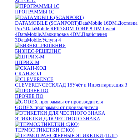
SCLOUD
ПРОГРАММЫ 1С
DATAMOBILE (SCANPORT)
DataMobile
16
DM.Доставка
Pro
5
DataMobile.RFID
8
DM.ТОИР
8
DM.Invent
4
DataMobile.Маркировка
4
DM.Прайсчекер
3
DataMobile.Услуги
4
БИЗНЕС-РЕШЕНИЯ
ШТРИХ-М
СКАН-КОД
CLEVERENCE
СКЛАД
15
Учёт и Инвентаризация
3
ПРОЧЕЕ ПО
GODEX программы от производителя
ЭТИКЕТКИ ДЛЯ ЧЕСТНОГО ЗНАКА
ТЕРМОЭТИКЕТКИ (ЭКО)