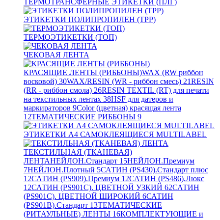
ТЕРМОТРАНСФЕРНЫЕ ЭТИКЕТКИ (ПЛГ)
ЭТИКЕТКИ ПОЛИПРОПИЛЕН (TPP)
ТЕРМОЭТИКЕТКИ (ТОП)
ЧЕКОВАЯ ЛЕНТА
КРАСЯЩИЕ ЛЕНТЫ (РИББОНЫ)
WAX (RW риббон
восковой)
30
WAX/RESIN (WR - риббон смесь)
21
RESIN
(RR - риббон смола)
26
RESIN TEXTIL (RT) для печати
на текстильных лентах
38
HSF для датеров и
маркираторов
9
Color (цветная) красящая лента
12
ТЕМАТИЧЕСКИЕ РИББОНЫ
9
ЭТИКЕТКИ А4 САМОКЛЕЯЩИЕСЯ MULTILABEL
ТЕКСТИЛЬНАЯ (ТКАНЕВАЯ)
ЛЕНТА
НЕЙЛОН.Стандарт
15
НЕЙЛОН.Премиум
7
НЕЙЛОН.Плотный
5
САТИН (PS430).Стандарт плюс
12
САТИН (PS909).Премиум
12
САТИН (PS486).Люкс
12
САТИН (PS901C). ЦВЕТНОЙ УЗКИЙ
62
САТИН
(PS901C). ЦВЕТНОЙ ШИРОКИЙ
6
САТИН
(PS901B).Стандарт
13
ТЕМАТИЧЕСКИЕ
(РИТАУЛЬНЫЕ) ЛЕНТЫ
16
КОМПЛЕКТУЮЩИЕ и