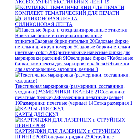
АКСЕССУАРЫ ТЕКСТИЛЬНЫХ ЛЕНТ
19
КОМПЛЕКТ ТЕМАТИЧЕСКИЙ ДЛЯ ПЕЧАТИ
СИЛИКОНОВАЯ ЛЕНТА
Навесные бирки и специализированные
этикетки
Садовые бирки-петельки
20
Садовые бирки-
петельки для крупномеров
5
Садовые бирки-петельки
цветные (color)
20
Оригинальные навесные бирки для
маркировки растений
9
Ювелирные бирки
7
Кабельные
бирки, комплекты для маркировки кабеля
6
Этикетки
для автопокрышек, автошин, резины
3
Текстильная маркировка (размерники, составники,
уходники)
РАЗМЕРНИКИ ТКАНЫЕ
21
Составники
печатные (белые)
23
Размерники печатные (белые)
19
Размерники печатные (черные)
14
Сетка размерная
1
КАРТЫ ДЛЯ СКУД
КАРТРИДЖИ ДЛЯ ЛАЗЕРНЫХ и СТРУЙНЫХ
ПРИНТЕРОВ
Тонер-картриджи
239
Струйные