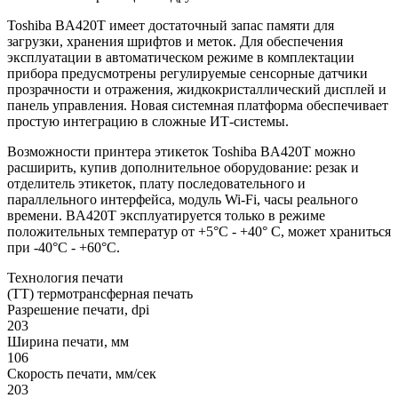
Toshiba BA420T имеет достаточный запас памяти для
загрузки, хранения шрифтов и меток. Для обеспечения
эксплуатации в автоматическом режиме в комплектации
прибора предусмотрены регулируемые сенсорные датчики
прозрачности и отражения, жидкокристаллический дисплей и
панель управления. Новая системная платформа обеспечивает
простую интеграцию в сложные ИТ-системы.
Возможности принтера этикеток Toshiba BA420T можно
расширить, купив дополнительное оборудование: резак и
отделитель этикеток, плату последовательного и
параллельного интерфейса, модуль Wi-Fi, часы реального
времени. BA420T эксплуатируется только в режиме
положительных температур от +5°C - +40° C, может храниться
при -40°C - +60°C.
Технология печати
(TT) термотрансферная печать
Разрешение печати, dpi
203
Ширина печати, мм
106
Скорость печати, мм/сек
203