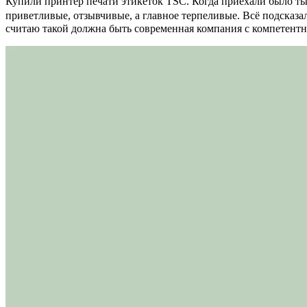
Купили принтер печати этикеток TSC. Когда приехали было тыс
приветливые, отзывчивые, а главное терпеливые. Всё подсказал
считаю такой должна быть современная компания с компетент