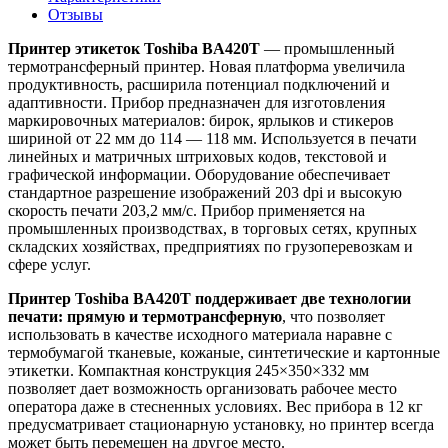
Отзывы
Принтер этикеток Toshiba BA420T
— промышленный
термотрансферный принтер. Новая платформа увеличила
продуктивность, расширила потенциал подключений и
адаптивности. Прибор предназначен для изготовления
маркировочных материалов: бирок, ярлыков и стикеров
шириной от 22 мм до 114 — 118 мм. Используется в печати
линейных и матричных штриховых кодов, текстовой и
графической информации. Оборудование обеспечивает
стандартное разрешение изображений 203 dpi и высокую
скорость печати 203,2 мм/с. Прибор применяется на
промышленных производствах, в торговых сетях, крупных
складских хозяйствах, предприятиях по грузоперевозкам и
сфере услуг.
Принтер Toshiba BA420T поддерживает две технологии
печати: прямую и термотрансферную
, что позволяет
использовать в качестве исходного материала наравне с
термобумагой тканевые, кожаные, синтетические и картонные
этикетки. Компактная конструкция 245×350×332 мм
позволяет дает возможность организовать рабочее место
оператора даже в стесненных условиях. Вес прибора в 12 кг
предусматривает стационарную установку, но принтер всегда
может быть перемещен на другое место.