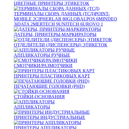
ЦВЕТНЫЕ ПРИНТЕРЫ ЭТИКЕТОК
ТЕРМИНАЛЫ СБОРА ДАННЫХ (ТСД)
POINT-
MOBILE
2
CIPHERLAB
80
GLOBALPOS
6
MINDEO
3
iDATA
2
MERTECH
9
UNITECH
6
UROVO
1
ДАТЕРЫ, ПРИНТЕРЫ-МАРКИРАТОРЫ
ОТДЕЛИТЕЛИ (ДИСПЕНСЕРЫ) ЭТИКЕТОК
АППЛИКАТОРЫ РУЧНЫЕ
СМОТЧИКИ/РАЗМОТЧИКИ
ПРИНТЕРЫ ПЛАСТИКОВЫХ КАРТ
ПЕЧАТАЮЩИЕ ГОЛОВКИ (PHD)
СТОЙКИ-ОСНОВАНИЯ
АППЛИКАТОРЫ
ПРИНТЕРЫ ИНДУСТРИАЛЬНЫЕ
ПРИНТЕРЫ АППЛИКАТОРЫ