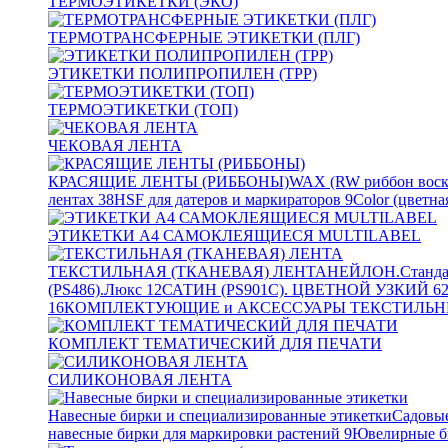
ТЕРМОЭТИКЕТКИ (ЭКО)
ТЕРМОТРАНСФЕРНЫЕ ЭТИКЕТКИ (ПЛГ)
ЭТИКЕТКИ ПОЛИПРОПИЛЕН (TPP)
ТЕРМОЭТИКЕТКИ (ТОП)
ЧЕКОВАЯ ЛЕНТА
КРАСЯЩИЕ ЛЕНТЫ (РИББОНЫ)
WAX (RW риббон воск
лентах
38
HSF для датеров и маркираторов
9
Color (цветна
ЭТИКЕТКИ А4 САМОКЛЕЯЩИЕСЯ MULTILABEL
ТЕКСТИЛЬНАЯ (ТКАНЕВАЯ) ЛЕНТА
НЕЙЛОН.Станда
(PS486).Люкс
12
САТИН (PS901C). ЦВЕТНОЙ УЗКИЙ
6
16
КОМПЛЕКТУЮЩИЕ и АКСЕССУАРЫ ТЕКСТИЛЬН
КОМПЛЕКТ ТЕМАТИЧЕСКИЙ ДЛЯ ПЕЧАТИ
СИЛИКОНОВАЯ ЛЕНТА
Навесные бирки и специализированные этикетки
Садовые
навесные бирки для маркировки растений
9
Ювелирные б