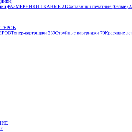
ики)
РАЗМЕРНИКИ ТКАНЫЕ
21
Составники печатные (белые)
2
ЕРОВ
Тонер-картриджи
239
Струйные картриджи
70
Красящие ле
ИЕ