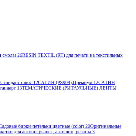
 смола)
26
RESIN TEXTIL (RT) для печати на текстильных
Стандарт плюс
12
САТИН (PS909).Премиум
12
САТИН
тандарт
13
ТЕМАТИЧЕСКИЕ (РИТАУЛЬНЫЕ) ЛЕНТЫ
Садовые бирки-петельки цветные (color)
20
Оригинальные
кетки для автопокрышек, автошин, резины
3