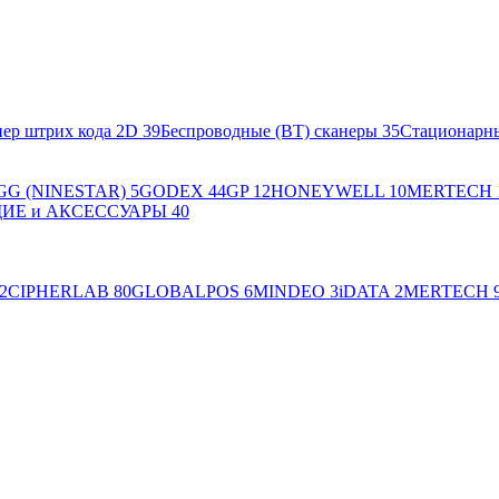
ер штрих кода 2D
39
Беспроводные (BT) сканеры
35
Стационарн
GG (NINESTAR)
5
GODEX
44
GP
12
HONEYWELL
10
MERTECH
Е и АКСЕССУАРЫ
40
2
CIPHERLAB
80
GLOBALPOS
6
MINDEO
3
iDATA
2
MERTECH