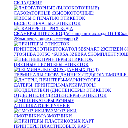
СКЛАДСКИЕ
ЛАБОРАТОРНЫЕ (ВЫСОКОТОЧНЫЕ)
ВЕСЫ С ПЕЧАТЬЮ ЭТИКЕТОК
СКАНЕРЫ ШТРИХ-КОДА
Сканер штрих-кода 1D
10
Скан
2
Комплектующие (аксессуары)
8
ПРИНТЕРЫ ЭТИКЕТОК
АТОЛ
5
BSMART
23
CITIZEN
8
7
TOSHIBA
30
TSC
46
URSA
3
ZEBRA
5
КОМПЛЕКТУЮЩИ
ЦВЕТНЫЕ ПРИНТЕРЫ ЭТИКЕТОК
ТЕРМИНАЛЫ СБОРА ДАННЫХ (ТСД)
POINT-MOBILE
ДАТЕРЫ, ПРИНТЕРЫ-МАРКИРАТОРЫ
ОТДЕЛИТЕЛИ (ДИСПЕНСЕРЫ) ЭТИКЕТОК
АППЛИКАТОРЫ РУЧНЫЕ
СМОТЧИКИ/РАЗМОТЧИКИ
ПРИНТЕРЫ ПЛАСТИКОВЫХ КАРТ