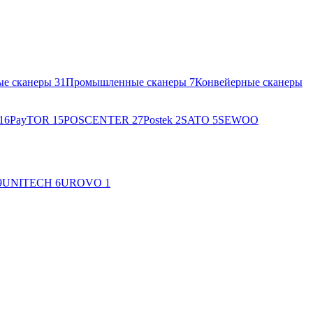
ые сканеры
31
Промышленные сканеры
7
Конвейерные сканеры
16
PayTOR
15
POSCENTER
27
Postek
2
SATO
5
SEWOO
9
UNITECH
6
UROVO
1