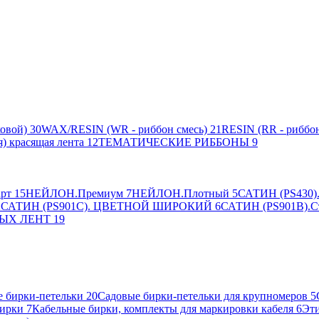
овой)
30
WAX/RESIN (WR - риббон смесь)
21
RESIN (RR - риббон
я) красящая лента
12
ТЕМАТИЧЕСКИЕ РИББОНЫ
9
рт
15
НЕЙЛОН.Премиум
7
НЕЙЛОН.Плотный
5
САТИН (PS430).
2
САТИН (PS901C). ЦВЕТНОЙ ШИРОКИЙ
6
САТИН (PS901B).С
ЫХ ЛЕНТ
19
 бирки-петельки
20
Садовые бирки-петельки для крупномеров
5
ирки
7
Кабельные бирки, комплекты для маркировки кабеля
6
Эти