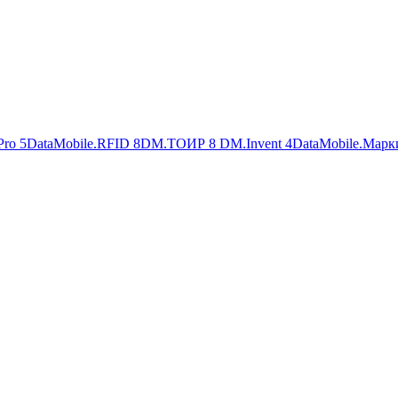
Pro
5
DataMobile.RFID
8
DM.ТОИР
8
DM.Invent
4
DataMobile.Марк