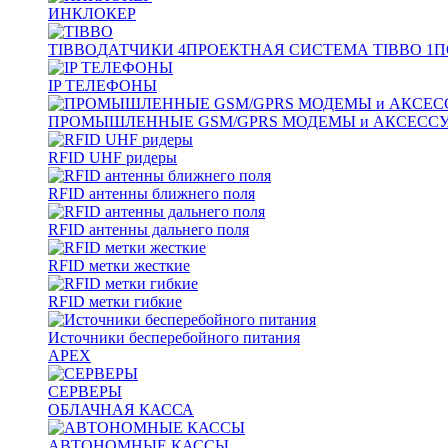
ИНКЛОКЕР
TIBBO
ДАТЧИКИ
4
ПРОЕКТНАЯ СИСТЕМА TIBBO
1
П
IP ТЕЛЕФОНЫ
ПРОМЫШЛЕННЫЕ GSM/GPRS МОДЕМЫ и АКСЕСС
RFID UHF ридеры
RFID антенны ближнего поля
RFID антенны дальнего поля
RFID метки жесткие
RFID метки гибкие
Источники бесперебойного питания
APEX
СЕРВЕРЫ
ОБЛАЧНАЯ КАССА
АВТОНОМНЫЕ КАССЫ