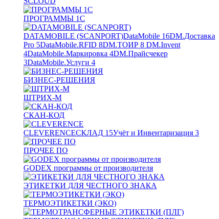
SCLOUD
ПРОГРАММЫ 1С
DATAMOBILE (SCANPORT)
DataMobile
16
DM.Доставка
Pro
5
DataMobile.RFID
8
DM.ТОИР
8
DM.Invent
4
DataMobile.Маркировка
4
DM.Прайсчекер
3
DataMobile.Услуги
4
БИЗНЕС-РЕШЕНИЯ
ШТРИХ-М
СКАН-КОД
CLEVERENCE
СКЛАД
15
Учёт и Инвентаризация
3
ПРОЧЕЕ ПО
GODEX программы от производителя
ЭТИКЕТКИ ДЛЯ ЧЕСТНОГО ЗНАКА
ТЕРМОЭТИКЕТКИ (ЭКО)