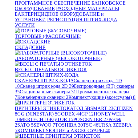
ПРОГРАММНОЕ ОБЕСПЕЧЕНИЕ
БАНКОВСКОЕ
ОБОРУДОВАНИЕ
РАСХОДНЫЕ МАТЕРИАЛЫ
БАКТЕРИЦИДНОЕ ОБОРУДОВАНИЕ и
УСТАНОВКИ
РЕГИСТРАЦИЯ ШТРИХ-КОДА
УСЛУГИ
ТОРГОВЫЕ (ФАСОВОЧНЫЕ)
СКЛАДСКИЕ
ЛАБОРАТОРНЫЕ (ВЫСОКОТОЧНЫЕ)
ВЕСЫ С ПЕЧАТЬЮ ЭТИКЕТОК
СКАНЕРЫ ШТРИХ-КОДА
Сканер штрих-кода 1D
10
Сканер штрих кода 2D
39
Беспроводные (BT) сканеры
35
Стационарные сканеры
31
Промышленные сканеры
7
Конвейерные сканеры
2
Комплектующие (аксессуары)
8
ПРИНТЕРЫ ЭТИКЕТОК
АТОЛ
5
BSMART
23
CITIZEN
8
GG (NINESTAR)
5
GODEX
44
GP
12
HONEYWELL
10
MERTECH
16
PayTOR
15
POSCENTER
27
Postek
2
SATO
5
SEWOO
7
TOSHIBA
30
TSC
46
URSA
3
ZEBRA
5
КОМПЛЕКТУЮЩИЕ и АКСЕССУАРЫ
40