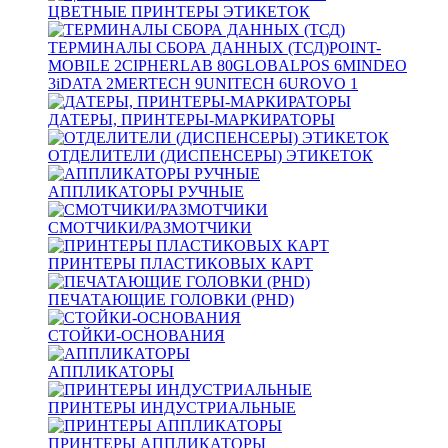
ЦВЕТНЫЕ ПРИНТЕРЫ ЭТИКЕТОК
ТЕРМИНАЛЫ СБОРА ДАННЫХ (ТСД)
POINT-
MOBILE
2
CIPHERLAB
80
GLOBALPOS
6
MINDEO
3
iDATA
2
MERTECH
9
UNITECH
6
UROVO
1
ДАТЕРЫ, ПРИНТЕРЫ-МАРКИРАТОРЫ
ОТДЕЛИТЕЛИ (ДИСПЕНСЕРЫ) ЭТИКЕТОК
АППЛИКАТОРЫ РУЧНЫЕ
СМОТЧИКИ/РАЗМОТЧИКИ
ПРИНТЕРЫ ПЛАСТИКОВЫХ КАРТ
ПЕЧАТАЮЩИЕ ГОЛОВКИ (PHD)
СТОЙКИ-ОСНОВАНИЯ
АППЛИКАТОРЫ
ПРИНТЕРЫ ИНДУСТРИАЛЬНЫЕ
ПРИНТЕРЫ АППЛИКАТОРЫ