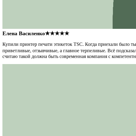
Елена Василенко
★★★★★
Купили принтер печати этикеток TSC. Когда приехали было тыс
приветливые, отзывчивые, а главное терпеливые. Всё подсказал
считаю такой должна быть современная компания с компетент