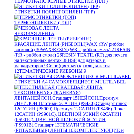
ТЕРМОТРАНСФЕРНЫЕ ЭТИКЕТКИ (ПЛГ)
ЭТИКЕТКИ ПОЛИПРОПИЛЕН (TPP)
ТЕРМОЭТИКЕТКИ (ТОП)
ЧЕКОВАЯ ЛЕНТА
КРАСЯЩИЕ ЛЕНТЫ (РИББОНЫ)
WAX (RW риббон
восковой)
30
WAX/RESIN (WR - риббон смесь)
21
RESIN
(RR - риббон смола)
26
RESIN TEXTIL (RT) для печати
на текстильных лентах
38
HSF для датеров и
маркираторов
9
Color (цветная) красящая лента
12
ТЕМАТИЧЕСКИЕ РИББОНЫ
9
ЭТИКЕТКИ А4 САМОКЛЕЯЩИЕСЯ MULTILABEL
ТЕКСТИЛЬНАЯ (ТКАНЕВАЯ)
ЛЕНТА
НЕЙЛОН.Стандарт
15
НЕЙЛОН.Премиум
7
НЕЙЛОН.Плотный
5
САТИН (PS430).Стандарт плюс
12
САТИН (PS909).Премиум
12
САТИН (PS486).Люкс
12
САТИН (PS901C). ЦВЕТНОЙ УЗКИЙ
62
САТИН
(PS901C). ЦВЕТНОЙ ШИРОКИЙ
6
САТИН
(PS901B).Стандарт
13
ТЕМАТИЧЕСКИЕ
(РИТАУЛЬНЫЕ) ЛЕНТЫ
16
КОМПЛЕКТУЮЩИЕ и