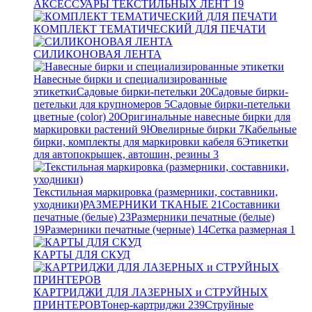
АКСЕССУАРЫ ТЕКСТИЛЬНЫХ ЛЕНТ
19
КОМПЛЕКТ ТЕМАТИЧЕСКИЙ ДЛЯ ПЕЧАТИ
СИЛИКОНОВАЯ ЛЕНТА
Навесные бирки и специализированные
этикетки
Садовые бирки-петельки
20
Садовые бирки-
петельки для крупномеров
5
Садовые бирки-петельки
цветные (color)
20
Оригинальные навесные бирки для
маркировки растений
9
Ювелирные бирки
7
Кабельные
бирки, комплекты для маркировки кабеля
6
Этикетки
для автопокрышек, автошин, резины
3
Текстильная маркировка (размерники, составники,
уходники)
РАЗМЕРНИКИ ТКАНЫЕ
21
Составники
печатные (белые)
23
Размерники печатные (белые)
19
Размерники печатные (черные)
14
Сетка размерная
1
КАРТЫ ДЛЯ СКУД
КАРТРИДЖИ ДЛЯ ЛАЗЕРНЫХ и СТРУЙНЫХ
ПРИНТЕРОВ
Тонер-картриджи
239
Струйные