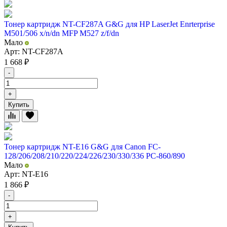
Тонер картридж NT-CF287A G&G для HP LaserJet Enrterprise
M501/506 x/n/dn MFP M527 z/f/dn
Мало
Арт: NT-CF287A
1 668
₽
-
+
Купить
Тонер картридж NT-E16 G&G для Canon FC-
128/206/208/210/220/224/226/230/330/336 PC-860/890
Мало
Арт: NT-E16
1 866
₽
-
+