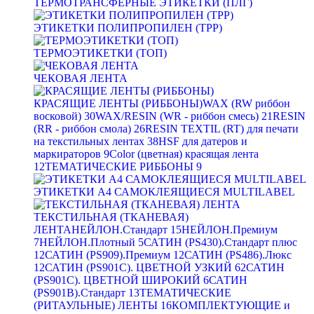
ТЕРМОТРАНСФЕРНЫЕ ЭТИКЕТКИ (ПЛГ)
ЭТИКЕТКИ ПОЛИПРОПИЛЕН (TPP)
ТЕРМОЭТИКЕТКИ (ТОП)
ЧЕКОВАЯ ЛЕНТА
КРАСЯЩИЕ ЛЕНТЫ (РИББОНЫ)
WAX (RW риббон
восковой)
30
WAX/RESIN (WR - риббон смесь)
21
RESIN
(RR - риббон смола)
26
RESIN TEXTIL (RT) для печати
на текстильных лентах
38
HSF для датеров и
маркираторов
9
Color (цветная) красящая лента
12
ТЕМАТИЧЕСКИЕ РИББОНЫ
9
ЭТИКЕТКИ А4 САМОКЛЕЯЩИЕСЯ MULTILABEL
ТЕКСТИЛЬНАЯ (ТКАНЕВАЯ)
ЛЕНТА
НЕЙЛОН.Стандарт
15
НЕЙЛОН.Премиум
7
НЕЙЛОН.Плотный
5
САТИН (PS430).Стандарт плюс
12
САТИН (PS909).Премиум
12
САТИН (PS486).Люкс
12
САТИН (PS901C). ЦВЕТНОЙ УЗКИЙ
62
САТИН
(PS901C). ЦВЕТНОЙ ШИРОКИЙ
6
САТИН
(PS901B).Стандарт
13
ТЕМАТИЧЕСКИЕ
(РИТАУЛЬНЫЕ) ЛЕНТЫ
16
КОМПЛЕКТУЮЩИЕ и