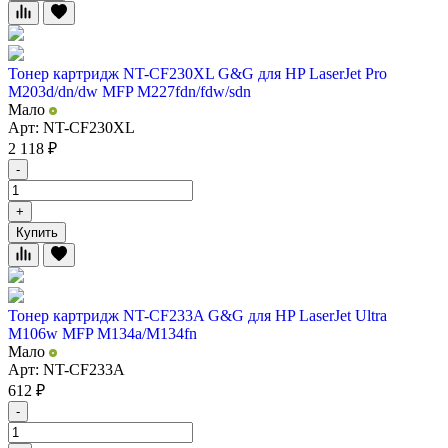
Тонер картридж NT-CF230XL G&G для HP LaserJet Pro
M203d/dn/dw MFP M227fdn/fdw/sdn
Мало
Арт: NT-CF230XL
2 118
₽
-
+
Купить
Тонер картридж NT-CF233A G&G для HP LaserJet Ultra
M106w MFP M134a/M134fn
Мало
Арт: NT-CF233A
612
₽
-