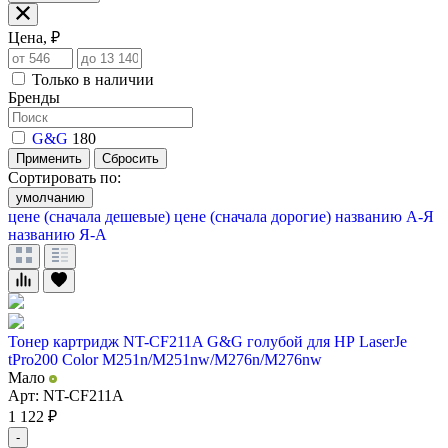
Цена, ₽
Только в наличии
Бренды
G&G
180
Применить
Сбросить
Сортировать по:
умолчанию
цене (сначала дешевые)
цене (сначала дорогие)
названию А-Я
названию Я-А
Тонер картридж NT-CF211A G&G голубой для НР LaserJe
tPro200 Color M251n/M251nw/M276n/M276nw
Мало
Арт: NT-CF211A
1 122
₽
-