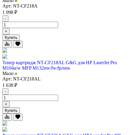
Мало
Арт: NT-CF218A
1 098
₽
-
+
Купить
Тонер картридж NT-CF218AL G&G для НР LaserJet Pro
M104a/w MFP M132nw/fw/fp/snw
Мало
Арт: NT-CF218AL
1 638
₽
-
+
Купить