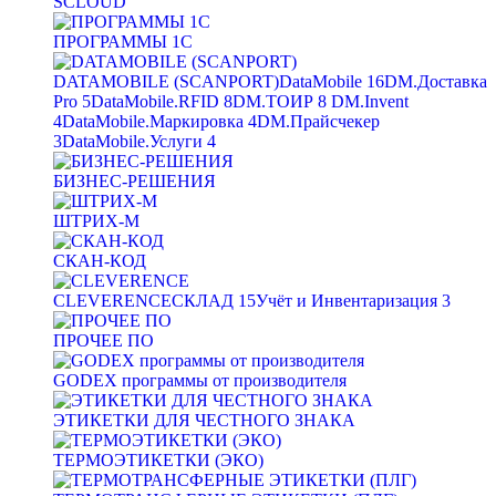
SCLOUD
ПРОГРАММЫ 1С
DATAMOBILE (SCANPORT)
DataMobile
16
DM.Доставка
Pro
5
DataMobile.RFID
8
DM.ТОИР
8
DM.Invent
4
DataMobile.Маркировка
4
DM.Прайсчекер
3
DataMobile.Услуги
4
БИЗНЕС-РЕШЕНИЯ
ШТРИХ-М
СКАН-КОД
CLEVERENCE
СКЛАД
15
Учёт и Инвентаризация
3
ПРОЧЕЕ ПО
GODEX программы от производителя
ЭТИКЕТКИ ДЛЯ ЧЕСТНОГО ЗНАКА
ТЕРМОЭТИКЕТКИ (ЭКО)