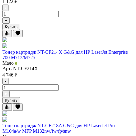
1 122
₽
-
+
Купить
Тонер картридж NT-CF214X G&G для НР LaserJet Enterprise
700 M712/M725
Мало
Арт: NT-CF214X
4 746
₽
-
+
Купить
Тонер картридж NT-CF218A G&G для НР LaserJet Pro
M104a/w MFP M132nw/fw/fp/snw