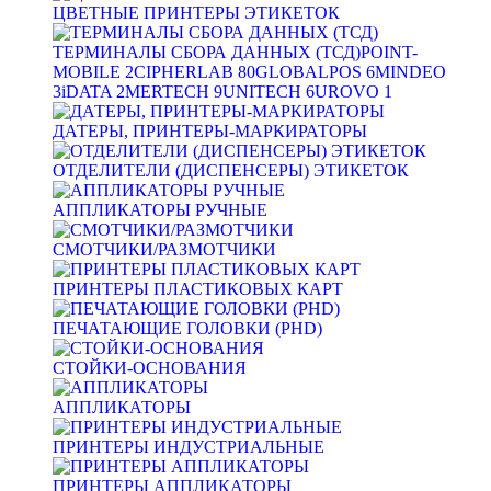
ЦВЕТНЫЕ ПРИНТЕРЫ ЭТИКЕТОК
ТЕРМИНАЛЫ СБОРА ДАННЫХ (ТСД)
POINT-
MOBILE
2
CIPHERLAB
80
GLOBALPOS
6
MINDEO
3
iDATA
2
MERTECH
9
UNITECH
6
UROVO
1
ДАТЕРЫ, ПРИНТЕРЫ-МАРКИРАТОРЫ
ОТДЕЛИТЕЛИ (ДИСПЕНСЕРЫ) ЭТИКЕТОК
АППЛИКАТОРЫ РУЧНЫЕ
СМОТЧИКИ/РАЗМОТЧИКИ
ПРИНТЕРЫ ПЛАСТИКОВЫХ КАРТ
ПЕЧАТАЮЩИЕ ГОЛОВКИ (PHD)
СТОЙКИ-ОСНОВАНИЯ
АППЛИКАТОРЫ
ПРИНТЕРЫ ИНДУСТРИАЛЬНЫЕ
ПРИНТЕРЫ АППЛИКАТОРЫ