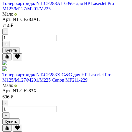
Тонер картридж NT-CF283AL G&G для HP LaserJet Pro
M125/M127/M201/M225
Мало
Арт: NT-CF283AL
714
₽
-
+
Купить
Тонер картридж NT-CF283X G&G для HP LaserJet Pro
M125/M127/M201/M225 Canon MF211-229
Мало
Арт: NT-CF283X
696
₽
-
+
Купить