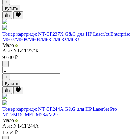
+
Купить
Тонер картридж NT-CF237X G&G для HP LaserJet Enterprise
M607/M608/M609/M631/M632/M633
Мало
Арт: NT-CF237X
9 630
₽
-
+
Купить
Тонер картридж NT-CF244A G&G для HP LaserJet Pro
M15/M16, MFP M28a/M29
Мало
Арт: NT-CF244A
1 254
₽
-