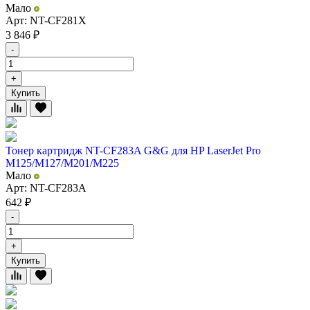
Мало
Арт: NT-CF281X
3 846
₽
-
+
Купить
Тонер картридж NT-CF283A G&G для HP LaserJet Pro
M125/M127/M201/M225
Мало
Арт: NT-CF283A
642
₽
-
+
Купить