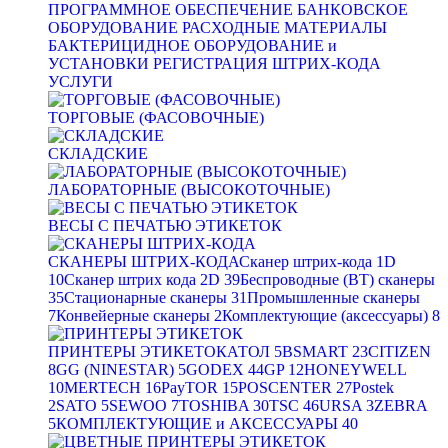
ПРОГРАММНОЕ ОБЕСПЕЧЕНИЕ
БАНКОВСКОЕ
ОБОРУДОВАНИЕ
РАСХОДНЫЕ МАТЕРИАЛЫ
БАКТЕРИЦИДНОЕ ОБОРУДОВАНИЕ и
УСТАНОВКИ
РЕГИСТРАЦИЯ ШТРИХ-КОДА
УСЛУГИ
ТОРГОВЫЕ (ФАСОВОЧНЫЕ)
СКЛАДСКИЕ
ЛАБОРАТОРНЫЕ (ВЫСОКОТОЧНЫЕ)
ВЕСЫ С ПЕЧАТЬЮ ЭТИКЕТОК
СКАНЕРЫ ШТРИХ-КОДА
Сканер штрих-кода 1D
10
Сканер штрих кода 2D
39
Беспроводные (BT) сканеры
35
Стационарные сканеры
31
Промышленные сканеры
7
Конвейерные сканеры
2
Комплектующие (аксессуары)
8
ПРИНТЕРЫ ЭТИКЕТОК
АТОЛ
5
BSMART
23
CITIZEN
8
GG (NINESTAR)
5
GODEX
44
GP
12
HONEYWELL
10
MERTECH
16
PayTOR
15
POSCENTER
27
Postek
2
SATO
5
SEWOO
7
TOSHIBA
30
TSC
46
URSA
3
ZEBRA
5
КОМПЛЕКТУЮЩИЕ и АКСЕССУАРЫ
40