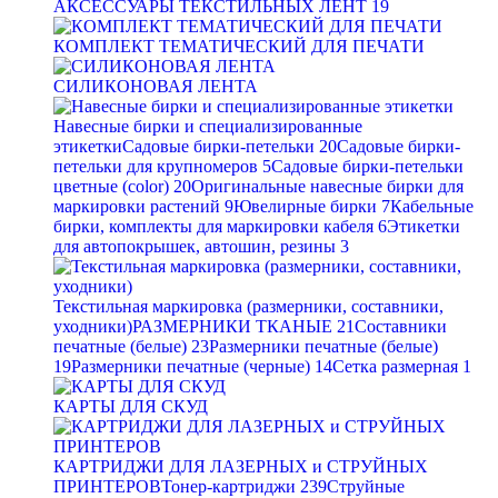
АКСЕССУАРЫ ТЕКСТИЛЬНЫХ ЛЕНТ
19
КОМПЛЕКТ ТЕМАТИЧЕСКИЙ ДЛЯ ПЕЧАТИ
СИЛИКОНОВАЯ ЛЕНТА
Навесные бирки и специализированные
этикетки
Садовые бирки-петельки
20
Садовые бирки-
петельки для крупномеров
5
Садовые бирки-петельки
цветные (color)
20
Оригинальные навесные бирки для
маркировки растений
9
Ювелирные бирки
7
Кабельные
бирки, комплекты для маркировки кабеля
6
Этикетки
для автопокрышек, автошин, резины
3
Текстильная маркировка (размерники, составники,
уходники)
РАЗМЕРНИКИ ТКАНЫЕ
21
Составники
печатные (белые)
23
Размерники печатные (белые)
19
Размерники печатные (черные)
14
Сетка размерная
1
КАРТЫ ДЛЯ СКУД
КАРТРИДЖИ ДЛЯ ЛАЗЕРНЫХ и СТРУЙНЫХ
ПРИНТЕРОВ
Тонер-картриджи
239
Струйные