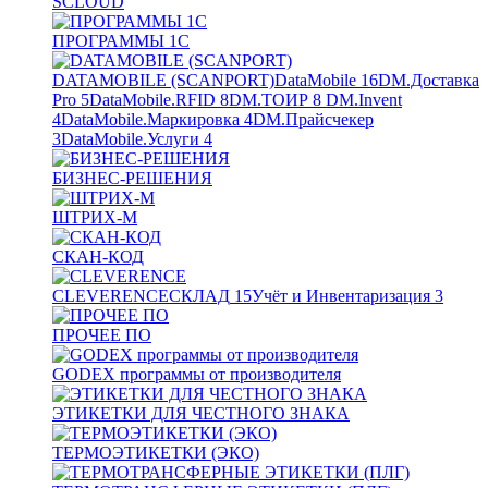
SCLOUD
ПРОГРАММЫ 1С
DATAMOBILE (SCANPORT)
DataMobile
16
DM.Доставка
Pro
5
DataMobile.RFID
8
DM.ТОИР
8
DM.Invent
4
DataMobile.Маркировка
4
DM.Прайсчекер
3
DataMobile.Услуги
4
БИЗНЕС-РЕШЕНИЯ
ШТРИХ-М
СКАН-КОД
CLEVERENCE
СКЛАД
15
Учёт и Инвентаризация
3
ПРОЧЕЕ ПО
GODEX программы от производителя
ЭТИКЕТКИ ДЛЯ ЧЕСТНОГО ЗНАКА
ТЕРМОЭТИКЕТКИ (ЭКО)