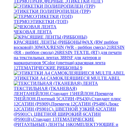
ТЕРМОТРАНСФЕРНЫЕ ЭТИКЕТКИ (ПЛГ)
ЭТИКЕТКИ ПОЛИПРОПИЛЕН (TPP)
ТЕРМОЭТИКЕТКИ (ТОП)
ЧЕКОВАЯ ЛЕНТА
КРАСЯЩИЕ ЛЕНТЫ (РИББОНЫ)
WAX (RW риббон
восковой)
30
WAX/RESIN (WR - риббон смесь)
21
RESIN
(RR - риббон смола)
26
RESIN TEXTIL (RT) для печати
на текстильных лентах
38
HSF для датеров и
маркираторов
9
Color (цветная) красящая лента
12
ТЕМАТИЧЕСКИЕ РИББОНЫ
9
ЭТИКЕТКИ А4 САМОКЛЕЯЩИЕСЯ MULTILABEL
ТЕКСТИЛЬНАЯ (ТКАНЕВАЯ)
ЛЕНТА
НЕЙЛОН.Стандарт
15
НЕЙЛОН.Премиум
7
НЕЙЛОН.Плотный
5
САТИН (PS430).Стандарт плюс
12
САТИН (PS909).Премиум
12
САТИН (PS486).Люкс
12
САТИН (PS901C). ЦВЕТНОЙ УЗКИЙ
62
САТИН
(PS901C). ЦВЕТНОЙ ШИРОКИЙ
6
САТИН
(PS901B).Стандарт
13
ТЕМАТИЧЕСКИЕ
(РИТАУЛЬНЫЕ) ЛЕНТЫ
16
КОМПЛЕКТУЮЩИЕ и