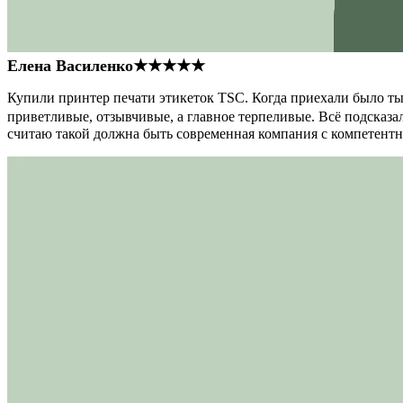
Елена Василенко
★★★★★
Купили принтер печати этикеток TSC. Когда приехали было тыс
приветливые, отзывчивые, а главное терпеливые. Всё подсказал
считаю такой должна быть современная компания с компетент