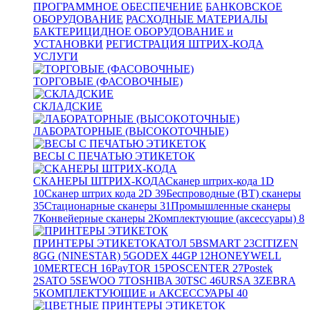
ПРОГРАММНОЕ ОБЕСПЕЧЕНИЕ
БАНКОВСКОЕ
ОБОРУДОВАНИЕ
РАСХОДНЫЕ МАТЕРИАЛЫ
БАКТЕРИЦИДНОЕ ОБОРУДОВАНИЕ и
УСТАНОВКИ
РЕГИСТРАЦИЯ ШТРИХ-КОДА
УСЛУГИ
ТОРГОВЫЕ (ФАСОВОЧНЫЕ)
СКЛАДСКИЕ
ЛАБОРАТОРНЫЕ (ВЫСОКОТОЧНЫЕ)
ВЕСЫ С ПЕЧАТЬЮ ЭТИКЕТОК
СКАНЕРЫ ШТРИХ-КОДА
Сканер штрих-кода 1D
10
Сканер штрих кода 2D
39
Беспроводные (BT) сканеры
35
Стационарные сканеры
31
Промышленные сканеры
7
Конвейерные сканеры
2
Комплектующие (аксессуары)
8
ПРИНТЕРЫ ЭТИКЕТОК
АТОЛ
5
BSMART
23
CITIZEN
8
GG (NINESTAR)
5
GODEX
44
GP
12
HONEYWELL
10
MERTECH
16
PayTOR
15
POSCENTER
27
Postek
2
SATO
5
SEWOO
7
TOSHIBA
30
TSC
46
URSA
3
ZEBRA
5
КОМПЛЕКТУЮЩИЕ и АКСЕССУАРЫ
40