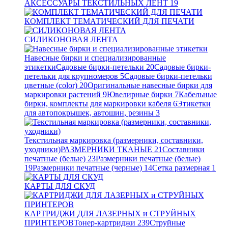
АКСЕССУАРЫ ТЕКСТИЛЬНЫХ ЛЕНТ
19
КОМПЛЕКТ ТЕМАТИЧЕСКИЙ ДЛЯ ПЕЧАТИ
СИЛИКОНОВАЯ ЛЕНТА
Навесные бирки и специализированные
этикетки
Садовые бирки-петельки
20
Садовые бирки-
петельки для крупномеров
5
Садовые бирки-петельки
цветные (color)
20
Оригинальные навесные бирки для
маркировки растений
9
Ювелирные бирки
7
Кабельные
бирки, комплекты для маркировки кабеля
6
Этикетки
для автопокрышек, автошин, резины
3
Текстильная маркировка (размерники, составники,
уходники)
РАЗМЕРНИКИ ТКАНЫЕ
21
Составники
печатные (белые)
23
Размерники печатные (белые)
19
Размерники печатные (черные)
14
Сетка размерная
1
КАРТЫ ДЛЯ СКУД
КАРТРИДЖИ ДЛЯ ЛАЗЕРНЫХ и СТРУЙНЫХ
ПРИНТЕРОВ
Тонер-картриджи
239
Струйные