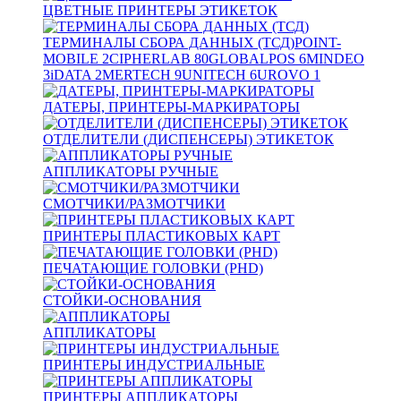
ЦВЕТНЫЕ ПРИНТЕРЫ ЭТИКЕТОК
ТЕРМИНАЛЫ СБОРА ДАННЫХ (ТСД)
POINT-
MOBILE
2
CIPHERLAB
80
GLOBALPOS
6
MINDEO
3
iDATA
2
MERTECH
9
UNITECH
6
UROVO
1
ДАТЕРЫ, ПРИНТЕРЫ-МАРКИРАТОРЫ
ОТДЕЛИТЕЛИ (ДИСПЕНСЕРЫ) ЭТИКЕТОК
АППЛИКАТОРЫ РУЧНЫЕ
СМОТЧИКИ/РАЗМОТЧИКИ
ПРИНТЕРЫ ПЛАСТИКОВЫХ КАРТ
ПЕЧАТАЮЩИЕ ГОЛОВКИ (PHD)
СТОЙКИ-ОСНОВАНИЯ
АППЛИКАТОРЫ
ПРИНТЕРЫ ИНДУСТРИАЛЬНЫЕ
ПРИНТЕРЫ АППЛИКАТОРЫ