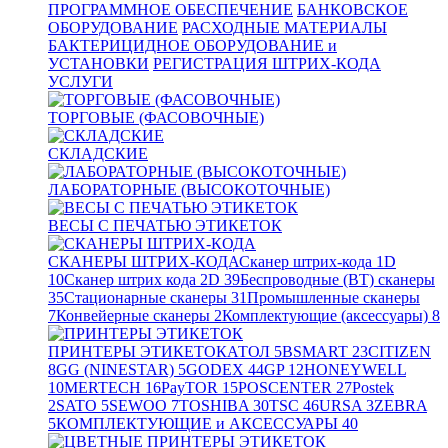
ПРОГРАММНОЕ ОБЕСПЕЧЕНИЕ
БАНКОВСКОЕ
ОБОРУДОВАНИЕ
РАСХОДНЫЕ МАТЕРИАЛЫ
БАКТЕРИЦИДНОЕ ОБОРУДОВАНИЕ и
УСТАНОВКИ
РЕГИСТРАЦИЯ ШТРИХ-КОДА
УСЛУГИ
ТОРГОВЫЕ (ФАСОВОЧНЫЕ)
СКЛАДСКИЕ
ЛАБОРАТОРНЫЕ (ВЫСОКОТОЧНЫЕ)
ВЕСЫ С ПЕЧАТЬЮ ЭТИКЕТОК
СКАНЕРЫ ШТРИХ-КОДА
Сканер штрих-кода 1D
10
Сканер штрих кода 2D
39
Беспроводные (BT) сканеры
35
Стационарные сканеры
31
Промышленные сканеры
7
Конвейерные сканеры
2
Комплектующие (аксессуары)
8
ПРИНТЕРЫ ЭТИКЕТОК
АТОЛ
5
BSMART
23
CITIZEN
8
GG (NINESTAR)
5
GODEX
44
GP
12
HONEYWELL
10
MERTECH
16
PayTOR
15
POSCENTER
27
Postek
2
SATO
5
SEWOO
7
TOSHIBA
30
TSC
46
URSA
3
ZEBRA
5
КОМПЛЕКТУЮЩИЕ и АКСЕССУАРЫ
40