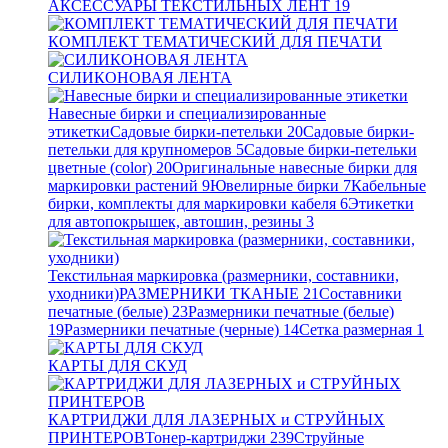
АКСЕССУАРЫ ТЕКСТИЛЬНЫХ ЛЕНТ
19
КОМПЛЕКТ ТЕМАТИЧЕСКИЙ ДЛЯ ПЕЧАТИ
СИЛИКОНОВАЯ ЛЕНТА
Навесные бирки и специализированные
этикетки
Садовые бирки-петельки
20
Садовые бирки-
петельки для крупномеров
5
Садовые бирки-петельки
цветные (color)
20
Оригинальные навесные бирки для
маркировки растений
9
Ювелирные бирки
7
Кабельные
бирки, комплекты для маркировки кабеля
6
Этикетки
для автопокрышек, автошин, резины
3
Текстильная маркировка (размерники, составники,
уходники)
РАЗМЕРНИКИ ТКАНЫЕ
21
Составники
печатные (белые)
23
Размерники печатные (белые)
19
Размерники печатные (черные)
14
Сетка размерная
1
КАРТЫ ДЛЯ СКУД
КАРТРИДЖИ ДЛЯ ЛАЗЕРНЫХ и СТРУЙНЫХ
ПРИНТЕРОВ
Тонер-картриджи
239
Струйные