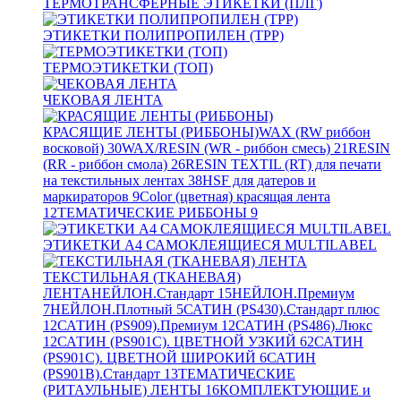
ТЕРМОТРАНСФЕРНЫЕ ЭТИКЕТКИ (ПЛГ)
ЭТИКЕТКИ ПОЛИПРОПИЛЕН (TPP)
ТЕРМОЭТИКЕТКИ (ТОП)
ЧЕКОВАЯ ЛЕНТА
КРАСЯЩИЕ ЛЕНТЫ (РИББОНЫ)
WAX (RW риббон
восковой)
30
WAX/RESIN (WR - риббон смесь)
21
RESIN
(RR - риббон смола)
26
RESIN TEXTIL (RT) для печати
на текстильных лентах
38
HSF для датеров и
маркираторов
9
Color (цветная) красящая лента
12
ТЕМАТИЧЕСКИЕ РИББОНЫ
9
ЭТИКЕТКИ А4 САМОКЛЕЯЩИЕСЯ MULTILABEL
ТЕКСТИЛЬНАЯ (ТКАНЕВАЯ)
ЛЕНТА
НЕЙЛОН.Стандарт
15
НЕЙЛОН.Премиум
7
НЕЙЛОН.Плотный
5
САТИН (PS430).Стандарт плюс
12
САТИН (PS909).Премиум
12
САТИН (PS486).Люкс
12
САТИН (PS901C). ЦВЕТНОЙ УЗКИЙ
62
САТИН
(PS901C). ЦВЕТНОЙ ШИРОКИЙ
6
САТИН
(PS901B).Стандарт
13
ТЕМАТИЧЕСКИЕ
(РИТАУЛЬНЫЕ) ЛЕНТЫ
16
КОМПЛЕКТУЮЩИЕ и