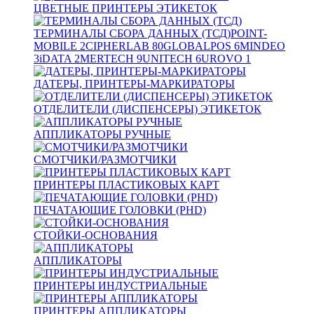
ЦВЕТНЫЕ ПРИНТЕРЫ ЭТИКЕТОК
ТЕРМИНАЛЫ СБОРА ДАННЫХ (ТСД)
POINT-
MOBILE
2
CIPHERLAB
80
GLOBALPOS
6
MINDEO
3
iDATA
2
MERTECH
9
UNITECH
6
UROVO
1
ДАТЕРЫ, ПРИНТЕРЫ-МАРКИРАТОРЫ
ОТДЕЛИТЕЛИ (ДИСПЕНСЕРЫ) ЭТИКЕТОК
АППЛИКАТОРЫ РУЧНЫЕ
СМОТЧИКИ/РАЗМОТЧИКИ
ПРИНТЕРЫ ПЛАСТИКОВЫХ КАРТ
ПЕЧАТАЮЩИЕ ГОЛОВКИ (PHD)
СТОЙКИ-ОСНОВАНИЯ
АППЛИКАТОРЫ
ПРИНТЕРЫ ИНДУСТРИАЛЬНЫЕ
ПРИНТЕРЫ АППЛИКАТОРЫ