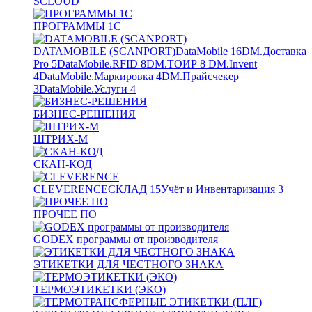
SCLOUD
ПРОГРАММЫ 1С
DATAMOBILE (SCANPORT)
DataMobile
16
DM.Доставка
Pro
5
DataMobile.RFID
8
DM.ТОИР
8
DM.Invent
4
DataMobile.Маркировка
4
DM.Прайсчекер
3
DataMobile.Услуги
4
БИЗНЕС-РЕШЕНИЯ
ШТРИХ-М
СКАН-КОД
CLEVERENCE
СКЛАД
15
Учёт и Инвентаризация
3
ПРОЧЕЕ ПО
GODEX программы от производителя
ЭТИКЕТКИ ДЛЯ ЧЕСТНОГО ЗНАКА
ТЕРМОЭТИКЕТКИ (ЭКО)