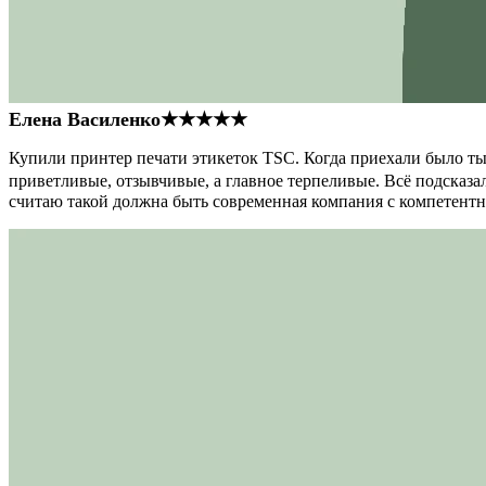
Елена Василенко
★★★★★
Купили принтер печати этикеток TSC. Когда приехали было тыс
приветливые, отзывчивые, а главное терпеливые. Всё подсказал
считаю такой должна быть современная компания с компетент