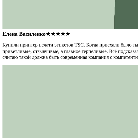
Елена Василенко
★★★★★
Купили принтер печати этикеток TSC. Когда приехали было тыс
приветливые, отзывчивые, а главное терпеливые. Всё подсказал
считаю такой должна быть современная компания с компетент