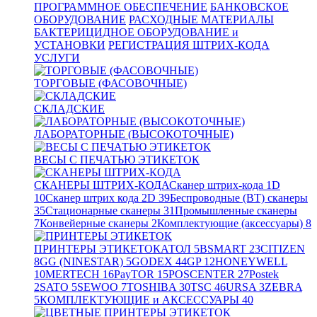
ПРОГРАММНОЕ ОБЕСПЕЧЕНИЕ
БАНКОВСКОЕ
ОБОРУДОВАНИЕ
РАСХОДНЫЕ МАТЕРИАЛЫ
БАКТЕРИЦИДНОЕ ОБОРУДОВАНИЕ и
УСТАНОВКИ
РЕГИСТРАЦИЯ ШТРИХ-КОДА
УСЛУГИ
ТОРГОВЫЕ (ФАСОВОЧНЫЕ)
СКЛАДСКИЕ
ЛАБОРАТОРНЫЕ (ВЫСОКОТОЧНЫЕ)
ВЕСЫ С ПЕЧАТЬЮ ЭТИКЕТОК
СКАНЕРЫ ШТРИХ-КОДА
Сканер штрих-кода 1D
10
Сканер штрих кода 2D
39
Беспроводные (BT) сканеры
35
Стационарные сканеры
31
Промышленные сканеры
7
Конвейерные сканеры
2
Комплектующие (аксессуары)
8
ПРИНТЕРЫ ЭТИКЕТОК
АТОЛ
5
BSMART
23
CITIZEN
8
GG (NINESTAR)
5
GODEX
44
GP
12
HONEYWELL
10
MERTECH
16
PayTOR
15
POSCENTER
27
Postek
2
SATO
5
SEWOO
7
TOSHIBA
30
TSC
46
URSA
3
ZEBRA
5
КОМПЛЕКТУЮЩИЕ и АКСЕССУАРЫ
40