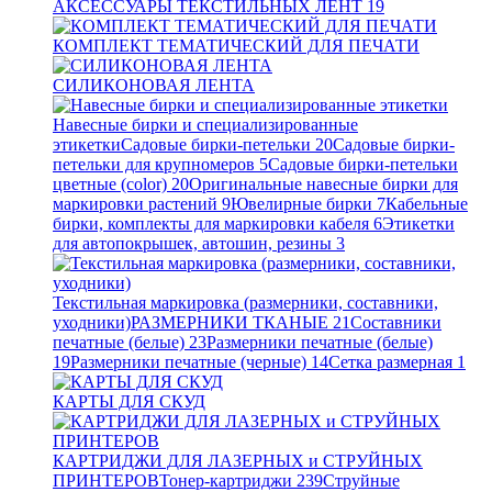
АКСЕССУАРЫ ТЕКСТИЛЬНЫХ ЛЕНТ
19
КОМПЛЕКТ ТЕМАТИЧЕСКИЙ ДЛЯ ПЕЧАТИ
СИЛИКОНОВАЯ ЛЕНТА
Навесные бирки и специализированные
этикетки
Садовые бирки-петельки
20
Садовые бирки-
петельки для крупномеров
5
Садовые бирки-петельки
цветные (color)
20
Оригинальные навесные бирки для
маркировки растений
9
Ювелирные бирки
7
Кабельные
бирки, комплекты для маркировки кабеля
6
Этикетки
для автопокрышек, автошин, резины
3
Текстильная маркировка (размерники, составники,
уходники)
РАЗМЕРНИКИ ТКАНЫЕ
21
Составники
печатные (белые)
23
Размерники печатные (белые)
19
Размерники печатные (черные)
14
Сетка размерная
1
КАРТЫ ДЛЯ СКУД
КАРТРИДЖИ ДЛЯ ЛАЗЕРНЫХ и СТРУЙНЫХ
ПРИНТЕРОВ
Тонер-картриджи
239
Струйные