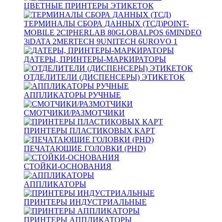
ЦВЕТНЫЕ ПРИНТЕРЫ ЭТИКЕТОК
ТЕРМИНАЛЫ СБОРА ДАННЫХ (ТСД)
POINT-
MOBILE
2
CIPHERLAB
80
GLOBALPOS
6
MINDEO
3
iDATA
2
MERTECH
9
UNITECH
6
UROVO
1
ДАТЕРЫ, ПРИНТЕРЫ-МАРКИРАТОРЫ
ОТДЕЛИТЕЛИ (ДИСПЕНСЕРЫ) ЭТИКЕТОК
АППЛИКАТОРЫ РУЧНЫЕ
СМОТЧИКИ/РАЗМОТЧИКИ
ПРИНТЕРЫ ПЛАСТИКОВЫХ КАРТ
ПЕЧАТАЮЩИЕ ГОЛОВКИ (PHD)
СТОЙКИ-ОСНОВАНИЯ
АППЛИКАТОРЫ
ПРИНТЕРЫ ИНДУСТРИАЛЬНЫЕ
ПРИНТЕРЫ АППЛИКАТОРЫ