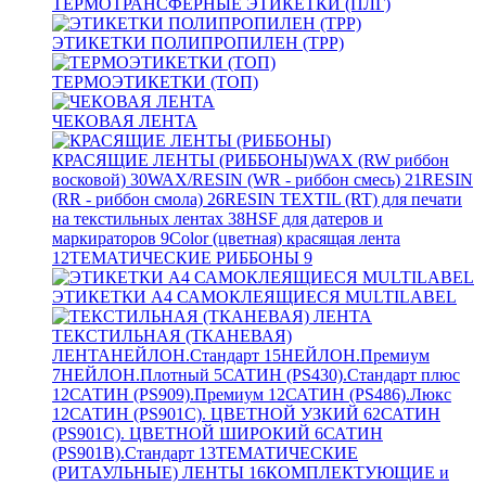
ТЕРМОТРАНСФЕРНЫЕ ЭТИКЕТКИ (ПЛГ)
ЭТИКЕТКИ ПОЛИПРОПИЛЕН (TPP)
ТЕРМОЭТИКЕТКИ (ТОП)
ЧЕКОВАЯ ЛЕНТА
КРАСЯЩИЕ ЛЕНТЫ (РИББОНЫ)
WAX (RW риббон
восковой)
30
WAX/RESIN (WR - риббон смесь)
21
RESIN
(RR - риббон смола)
26
RESIN TEXTIL (RT) для печати
на текстильных лентах
38
HSF для датеров и
маркираторов
9
Color (цветная) красящая лента
12
ТЕМАТИЧЕСКИЕ РИББОНЫ
9
ЭТИКЕТКИ А4 САМОКЛЕЯЩИЕСЯ MULTILABEL
ТЕКСТИЛЬНАЯ (ТКАНЕВАЯ)
ЛЕНТА
НЕЙЛОН.Стандарт
15
НЕЙЛОН.Премиум
7
НЕЙЛОН.Плотный
5
САТИН (PS430).Стандарт плюс
12
САТИН (PS909).Премиум
12
САТИН (PS486).Люкс
12
САТИН (PS901C). ЦВЕТНОЙ УЗКИЙ
62
САТИН
(PS901C). ЦВЕТНОЙ ШИРОКИЙ
6
САТИН
(PS901B).Стандарт
13
ТЕМАТИЧЕСКИЕ
(РИТАУЛЬНЫЕ) ЛЕНТЫ
16
КОМПЛЕКТУЮЩИЕ и