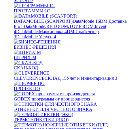
SCLOUD
ПРОГРАММЫ 1С
DATAMOBILE (SCANPORT)
DataMobile
16
DM.Доставка
Pro
5
DataMobile.RFID
8
DM.ТОИР
8
DM.Invent
4
DataMobile.Маркировка
4
DM.Прайсчекер
3
DataMobile.Услуги
4
БИЗНЕС-РЕШЕНИЯ
ШТРИХ-М
СКАН-КОД
CLEVERENCE
СКЛАД
15
Учёт и Инвентаризация
3
ПРОЧЕЕ ПО
GODEX программы от производителя
ЭТИКЕТКИ ДЛЯ ЧЕСТНОГО ЗНАКА
ТЕРМОЭТИКЕТКИ (ЭКО)