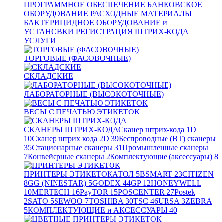
ПРОГРАММНОЕ ОБЕСПЕЧЕНИЕ
БАНКОВСКОЕ
ОБОРУДОВАНИЕ
РАСХОДНЫЕ МАТЕРИАЛЫ
БАКТЕРИЦИДНОЕ ОБОРУДОВАНИЕ и
УСТАНОВКИ
РЕГИСТРАЦИЯ ШТРИХ-КОДА
УСЛУГИ
ТОРГОВЫЕ (ФАСОВОЧНЫЕ)
СКЛАДСКИЕ
ЛАБОРАТОРНЫЕ (ВЫСОКОТОЧНЫЕ)
ВЕСЫ С ПЕЧАТЬЮ ЭТИКЕТОК
СКАНЕРЫ ШТРИХ-КОДА
Сканер штрих-кода 1D
10
Сканер штрих кода 2D
39
Беспроводные (BT) сканеры
35
Стационарные сканеры
31
Промышленные сканеры
7
Конвейерные сканеры
2
Комплектующие (аксессуары)
8
ПРИНТЕРЫ ЭТИКЕТОК
АТОЛ
5
BSMART
23
CITIZEN
8
GG (NINESTAR)
5
GODEX
44
GP
12
HONEYWELL
10
MERTECH
16
PayTOR
15
POSCENTER
27
Postek
2
SATO
5
SEWOO
7
TOSHIBA
30
TSC
46
URSA
3
ZEBRA
5
КОМПЛЕКТУЮЩИЕ и АКСЕССУАРЫ
40