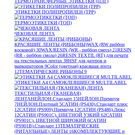
ТЕРМОТРАНСФЕРНЫЕ ЭТИКЕТКИ (ПЛГ)
ЭТИКЕТКИ ПОЛИПРОПИЛЕН (TPP)
ТЕРМОЭТИКЕТКИ (ТОП)
ЧЕКОВАЯ ЛЕНТА
КРАСЯЩИЕ ЛЕНТЫ (РИББОНЫ)
WAX (RW риббон
восковой)
30
WAX/RESIN (WR - риббон смесь)
21
RESIN
(RR - риббон смола)
26
RESIN TEXTIL (RT) для печати
на текстильных лентах
38
HSF для датеров и
маркираторов
9
Color (цветная) красящая лента
12
ТЕМАТИЧЕСКИЕ РИББОНЫ
9
ЭТИКЕТКИ А4 САМОКЛЕЯЩИЕСЯ MULTILABEL
ТЕКСТИЛЬНАЯ (ТКАНЕВАЯ)
ЛЕНТА
НЕЙЛОН.Стандарт
15
НЕЙЛОН.Премиум
7
НЕЙЛОН.Плотный
5
САТИН (PS430).Стандарт плюс
12
САТИН (PS909).Премиум
12
САТИН (PS486).Люкс
12
САТИН (PS901C). ЦВЕТНОЙ УЗКИЙ
62
САТИН
(PS901C). ЦВЕТНОЙ ШИРОКИЙ
6
САТИН
(PS901B).Стандарт
13
ТЕМАТИЧЕСКИЕ
(РИТАУЛЬНЫЕ) ЛЕНТЫ
16
КОМПЛЕКТУЮЩИЕ и