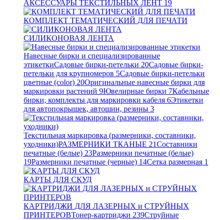
АКСЕССУАРЫ ТЕКСТИЛЬНЫХ ЛЕНТ
19
КОМПЛЕКТ ТЕМАТИЧЕСКИЙ ДЛЯ ПЕЧАТИ
СИЛИКОНОВАЯ ЛЕНТА
Навесные бирки и специализированные
этикетки
Садовые бирки-петельки
20
Садовые бирки-
петельки для крупномеров
5
Садовые бирки-петельки
цветные (color)
20
Оригинальные навесные бирки для
маркировки растений
9
Ювелирные бирки
7
Кабельные
бирки, комплекты для маркировки кабеля
6
Этикетки
для автопокрышек, автошин, резины
3
Текстильная маркировка (размерники, составники,
уходники)
РАЗМЕРНИКИ ТКАНЫЕ
21
Составники
печатные (белые)
23
Размерники печатные (белые)
19
Размерники печатные (черные)
14
Сетка размерная
1
КАРТЫ ДЛЯ СКУД
КАРТРИДЖИ ДЛЯ ЛАЗЕРНЫХ и СТРУЙНЫХ
ПРИНТЕРОВ
Тонер-картриджи
239
Струйные