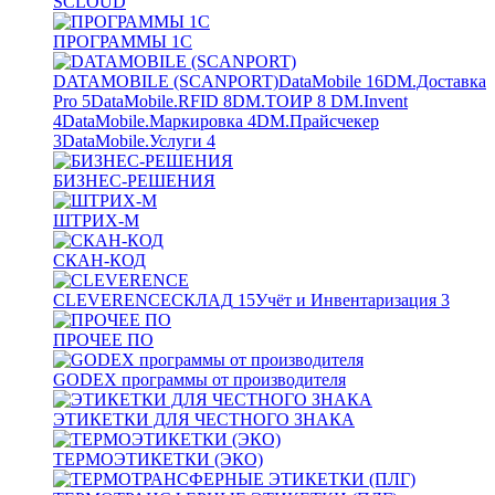
SCLOUD
ПРОГРАММЫ 1С
DATAMOBILE (SCANPORT)
DataMobile
16
DM.Доставка
Pro
5
DataMobile.RFID
8
DM.ТОИР
8
DM.Invent
4
DataMobile.Маркировка
4
DM.Прайсчекер
3
DataMobile.Услуги
4
БИЗНЕС-РЕШЕНИЯ
ШТРИХ-М
СКАН-КОД
CLEVERENCE
СКЛАД
15
Учёт и Инвентаризация
3
ПРОЧЕЕ ПО
GODEX программы от производителя
ЭТИКЕТКИ ДЛЯ ЧЕСТНОГО ЗНАКА
ТЕРМОЭТИКЕТКИ (ЭКО)