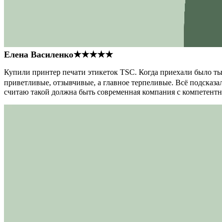
Елена Василенко
★★★★★
Купили принтер печати этикеток TSC. Когда приехали было тыс
приветливые, отзывчивые, а главное терпеливые. Всё подсказал
считаю такой должна быть современная компания с компетент