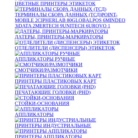
ЦВЕТНЫЕ ПРИНТЕРЫ ЭТИКЕТОК
ТЕРМИНАЛЫ СБОРА ДАННЫХ (ТСД)
POINT-
MOBILE
2
CIPHERLAB
80
GLOBALPOS
6
MINDEO
3
iDATA
2
MERTECH
9
UNITECH
6
UROVO
1
ДАТЕРЫ, ПРИНТЕРЫ-МАРКИРАТОРЫ
ОТДЕЛИТЕЛИ (ДИСПЕНСЕРЫ) ЭТИКЕТОК
АППЛИКАТОРЫ РУЧНЫЕ
СМОТЧИКИ/РАЗМОТЧИКИ
ПРИНТЕРЫ ПЛАСТИКОВЫХ КАРТ
ПЕЧАТАЮЩИЕ ГОЛОВКИ (PHD)
СТОЙКИ-ОСНОВАНИЯ
АППЛИКАТОРЫ
ПРИНТЕРЫ ИНДУСТРИАЛЬНЫЕ
ПРИНТЕРЫ АППЛИКАТОРЫ